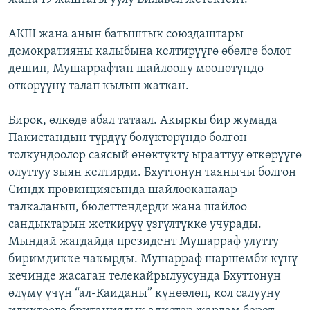
АКШ жана анын батыштык союздаштары
демократияны калыбына келтирүүгө өбөлгө болот
дешип, Мушаррафтан шайлоону мөөнөтүндө
өткөрүүнү талап кылып жаткан.
Бирок, өлкөдө абал татаал. Акыркы бир жумада
Пакистандын түрдүү бөлүктөрүндө болгон
толкундоолор саясый өнөктүктү ырааттуу өткөрүүгө
олуттуу зыян келтирди. Бхуттонун таянычы болгон
Синдх провинциясында шайлооканалар
талкаланып, бюлеттендерди жана шайлоо
сандыктарын жеткирүү үзгүлтүккө учурады.
Мындай жагдайда президент Мушарраф улутту
биримдикке чакырды. Мушарраф шаршемби күнү
кечинде жасаган телекайрылуусунда Бхуттонун
өлүмү үчүн “ал-Каиданы” күнөөлөп, кол салууну