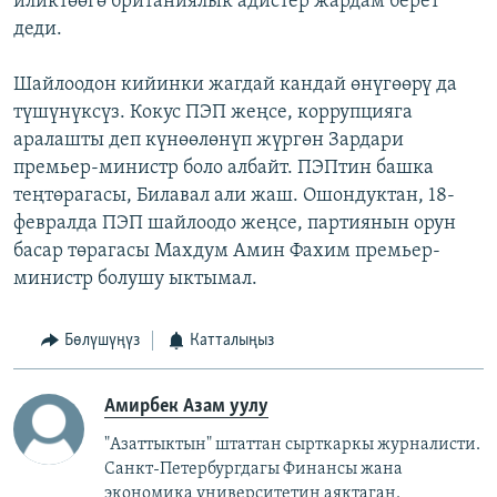
иликтөөгө британиялык адистер жардам берет
деди.
Шайлоодон кийинки жагдай кандай өнүгөөрү да
түшүнүксүз. Кокус ПЭП жеңсе, коррупцияга
аралашты деп күнөөлөнүп жүргөн Зардари
премьер-министр боло албайт. ПЭПтин башка
теңтөрагасы, Билавал али жаш. Ошондуктан, 18-
февралда ПЭП шайлоодо жеңсе, партиянын орун
басар төрагасы Махдум Амин Фахим премьер-
министр болушу ыктымал.
Бөлүшүңүз
Катталыңыз
Амирбек Азам уулу
"Азаттыктын" штаттан сырткаркы журналисти.
Санкт-Петербургдагы Финансы жана
экономика университетин аяктаган.