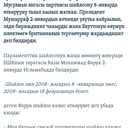
Мусулман лигасы партиясы шайлоону 8-январда
өткөрүүнү талап кылып жаткан. Президент
Мушарраф 2-январдын кечинде улутка кайрылып,
элди биримдикке чакырды жана Бхуттонун өлүмүн
иликтөөгө британиялык тергөөчүлөр жардамдашат
деп билдирди.
Парламенттик шайлоонун жаңы мөөнөтү жөнүндө
БШКнын төрагасы Казы Мохаммад Фарук 2-
январда Исламабадда билдирди:
-Шайлоо эми 2008- жылдын 8 –январында эмес,
2008- жылдын 18 февралында болот.
деген Фарук шайлоо калыс өткөрүлөт деп убада
кылды:
- Мен бардык саясый партияларды шайлоо адилет,