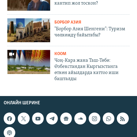
кантип жол тоскон?
БОРБОР АЗИЯ
"Борбор Азия Шенгени": Туризм
чөлкөмдү байытабы?
КООМ
Чоң-Кара жана Таш-Төбө:
Өзбекстандан Кыргызстанга
өткөн айылдарда каттоо иши
башталды
ОНЛАЙН ШЕРИНЕ