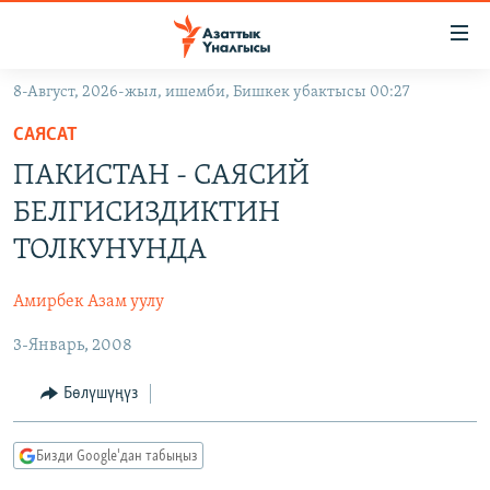
Линктер
Мазмунга
өтүңүз
8-Август, 2026-жыл, ишемби, Бишкек убактысы 00:27
Навигацияга
ЖАҢЫЛЫКТАР
өтүңүз
САЯСАТ
КЫРГЫЗСТАН
Издөөгө
ПАКИСТАН - САЯСИЙ
салыңыз
ДҮЙНӨ
КЫРГЫЗСТАН
БЕЛГИСИЗДИКТИН
УКРАИНА
САЯСАТ
ДҮЙНӨ
ТОЛКУНУНДА
АТАЙЫН ИЛИКТӨӨ
ЭКОНОМИКА
БОРБОР АЗИЯ
Амирбек Азам уулу
ТВ ПРОГРАММАЛАР
МАДАНИЯТ
3-Январь, 2008
ПОДКАСТ
БҮГҮН АЗАТТЫКТА
ӨЗГӨЧӨ ПИКИР
ЭКСПЕРТТЕР ТАЛДАЙТ
Бөлүшүңүз
БИЗ ЖАНА ДҮЙНӨ
Русский
Бизди Google'дан табыңыз
ДАНИСТЕ