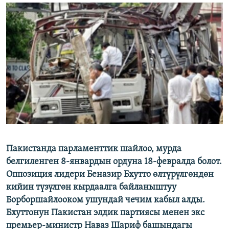
ОНЛАЙН ШЕРИНЕ
ЭЖЕ-СИҢДИЛЕР
АЗАТТЫК+
ЫҢГАЙСЫЗ СУРООЛОР
ЭЕ/АРнун бардык сайттары
Пакистанда парламенттик шайлоо, мурда
белгиленген 8-январдын ордуна 18-февралда болот.
Оппозиция лидери Беназир Бхутто өлтүрүлгөндөн
кийин түзүлгөн кырдаалга байланыштуу
Борборшайлооком ушундай чечим кабыл алды.
Бхуттонун Пакистан элдик партиясы менен экс
премьер-министр Наваз Шариф башындагы