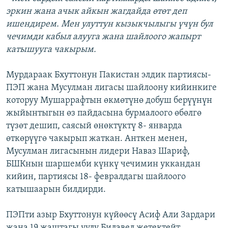
эркин жана ачык айкын жагдайда өтөт деп
ишендирем. Мен улуттун кызыкчылыгы үчүн бул
чечимди кабыл алууга жана шайлоого жапырт
катышууга чакырым.
Мурдараак Бхуттонун Пакистан элдик партиясы-
ПЭП жана Мусулман лигасы шайлоону кийинкиге
которуу Мушаррафтын өкмөтүнө добуш берүүнүн
жыйынтыгын өз пайдасына бурмалоого өбөлгө
түзөт дешип, саясый өнөктүктү 8- январда
өткөрүүгө чакырып жаткан. Анткен менен,
Мусулман лигасынын лидери Наваз Шариф,
БШКнын шаршемби күнкү чечимин уккандан
кийин, партиясы 18- февралдагы шайлоого
катышаарын билдирди.
ПЭПти азыр Бхуттонун күйөөсү Асиф Али Зардари
жана 19 жаштагы уулу Билавел жетектейт.