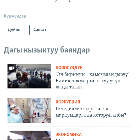
Куржундар
Дүйнө
Саясат
Дагы кызыктуу баяндар
КООПСУЗДУК
"Эң биринчи – камсыздандыруу".
Бийик чокуларга чыгуу үчүн
жаңы талап
КОРРУПЦИЯ
Гемодиализ чыры: акча
маркумдарга да которулганбы?
ЭКОНОМИКА