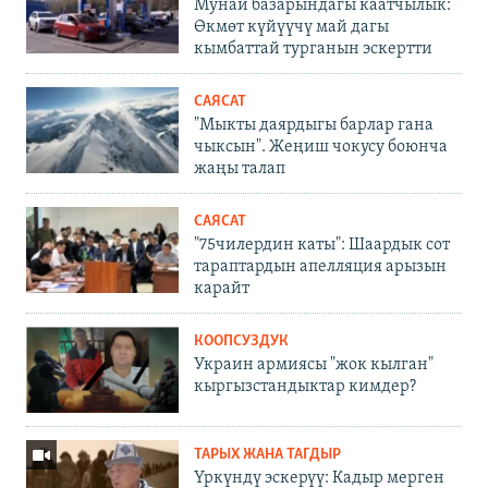
Мунай базарындагы каатчылык:
Өкмөт күйүүчү май дагы
кымбаттай турганын эскертти
САЯСАТ
"Мыкты даярдыгы барлар гана
чыксын". Жеңиш чокусу боюнча
жаңы талап
САЯСАТ
"75чилердин каты": Шаардык сот
тараптардын апелляция арызын
карайт
КООПСУЗДУК
Украин армиясы "жок кылган"
кыргызстандыктар кимдер?
ТАРЫХ ЖАНА ТАГДЫР
Үркүндү эскерүү: Кадыр мерген