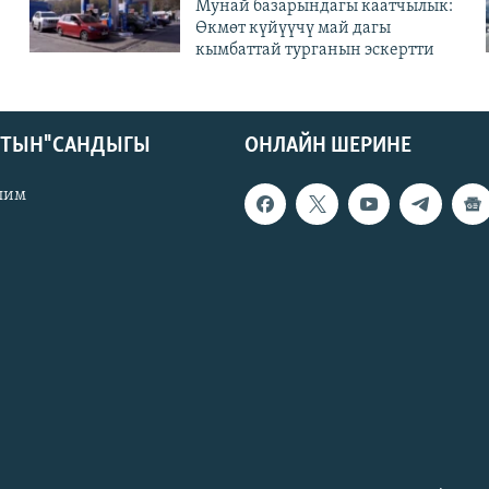
Мунай базарындагы каатчылык:
Өкмөт күйүүчү май дагы
кымбаттай турганын эскертти
КТЫН" САНДЫГЫ
ОНЛАЙН ШЕРИНЕ
лим