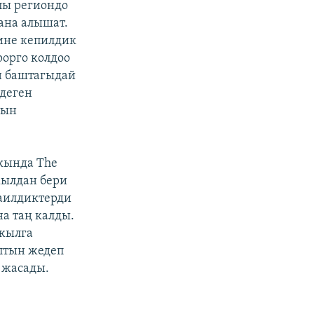
пы региондо
ана алышат.
ине кепилдик
орго колдоо
н баштагыдай
 деген
тын
кында The
жылдан бери
аилдиктерди
а таң калды.
 жылга
аптын жедеп
 жасады.