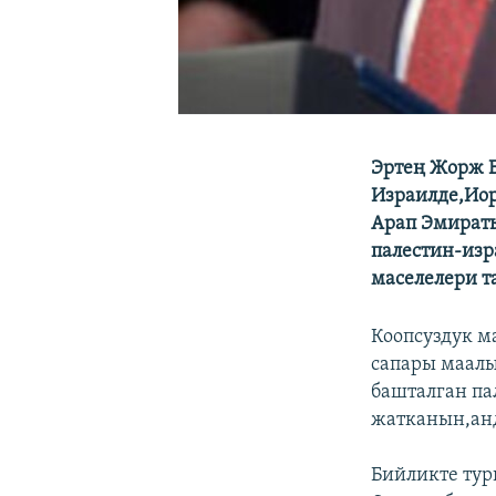
Эртең Жорж 
Израилде,Ио
Арап Эмираты
палестин-изр
маселелери т
Коопсуздук м
сапары маал
башталган па
жатканын,анд
Бийликте тур