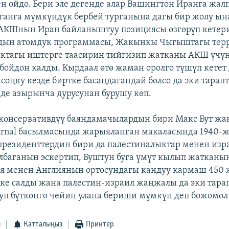
н ойдо. Бери эле дегенде алар Вашингтон Иранга жал
ганга мүмкүндүк бербей турганына дагы бир жолу ын
 АКШнын Иран байланыштуу позициясы өзгөрүп кетер
ндын атомдук программасы, Жакынкы Чыгыштагы терр
актагы иштерге таасирин тийгизип жатканы АКШ үчү
 бойдон калды. Кырдаал өтө жаман оролго түшүп кетет
 соңку кезде биртке басаңдагандай болсо да эки тарап
е азырынча дурусунан бурушу көп.
консервативдүү баяндамачылардын бири Макс Бут жа
Journal басылмасында жарыяланган макаласында 1940-
резиденттердин бири да палестиналыктар менен изр
баганын эскертип, Буштун буга үмүт кылып жатканын
я менен Англиянын ортосундагы кандуу кармаш 450
ске салды жана палестин-израил жаңжалы да эки тар
п бүткөнгө чейин улана бериши мүмкүн деп божомол
з
Катталыңыз
Принтер