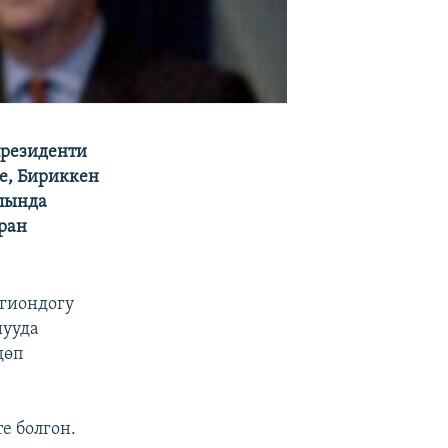
президенти
е, Бириккен
алында
ран
егиондогу
шууда
дөп
е болгон.