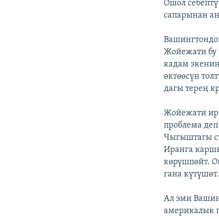
Ошол себептү
сапарынан а
Вашингтондог
Жойежати бу 
кадам экенин
өктөөсүн толт
дагы терең к
Жойежати ира
проблема деп
Чыгыштагы сү
Иранга карш
көрүшпөйт. О
гана күтүшөт
Ал эми Вашин
америкалык п