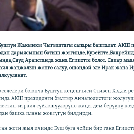
Буштун Жакынкы Чыгыштагы сапары башталат. АКШ 
рдан дарыясынын батыш жээгинде,Кувейтте,Бахрейнд
нда,Сауд Арапстанда жана Египетте болот. Сапар ма
аил жаңжалын жөнгө салуу, ошондой эле Ирак жана И
алкууланат.
аселелери боюнча Буштун кеңешчиси Стивен Хэдли р
ында АКШ президенти былтыр Аннаполистеги жолугу
лестин-израил сүйлөшүүлөрүнө жаңы дем берүүнү көз
ан башка планы жоктугун билдирди.
ган жети жыл ичинде Буш буга чейин бир гана Египетт