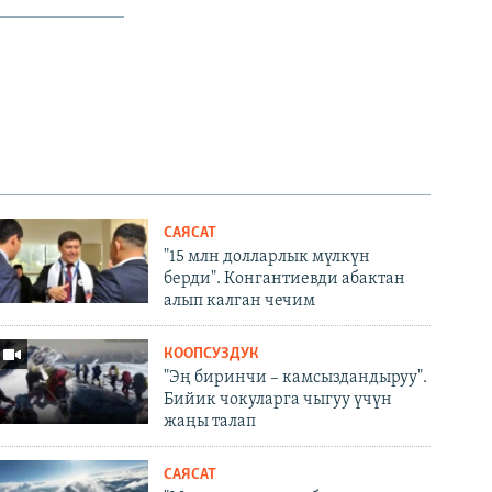
САЯСАТ
"15 млн долларлык мүлкүн
берди". Конгантиевди абактан
алып калган чечим
КООПСУЗДУК
"Эң биринчи – камсыздандыруу".
Бийик чокуларга чыгуу үчүн
жаңы талап
САЯСАТ