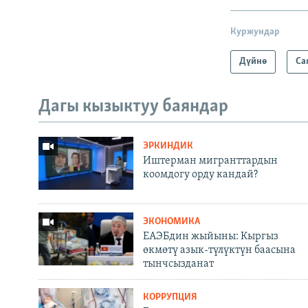
Куржундар
Дүйнө
Са
Дагы кызыктуу баяндар
ЭРКИНДИК
Иштерман мигранттардын
коомдогу орду кандай?
ЭКОНОМИКА
ЕАЭБдин жыйыны: Кыргыз
өкмөтү азык-түлүктүн баасына
тынчсызданат
КОРРУПЦИЯ