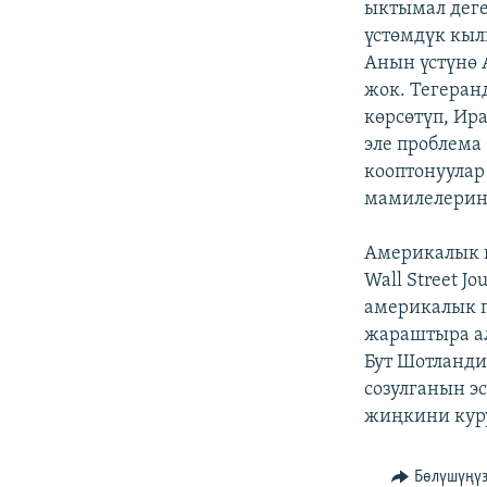
ыктымал деге
үстөмдүк кыл
Анын үстүнө
жок. Тегера
көрсөтүп, Ир
эле проблема
кооптонуулар
мамилелеринд
Америкалык 
Wall Street 
америкалык п
жараштыра ал
Бут Шотланди
созулганын э
жиңкини куру
Бөлүшүңү