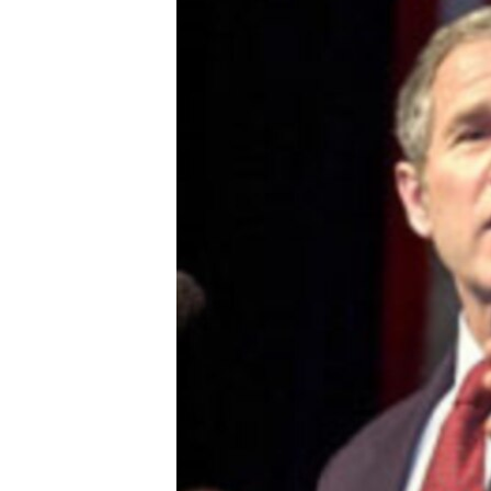
ЭЖЕ-СИҢДИЛЕР
АЗАТТЫК+
ЫҢГАЙСЫЗ СУРООЛОР