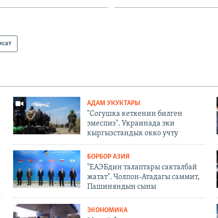
ясат
АДАМ УКУКТАРЫ
"Согушка кеткенин билген
эмеспиз". Украинада эки
кыргызстандык окко учту
БОРБОР АЗИЯ
"ЕАЭБдин талаптары сакталбай
жатат". Чолпон-Атадагы саммит,
Пашиняндын сыны
ЭКОНОМИКА