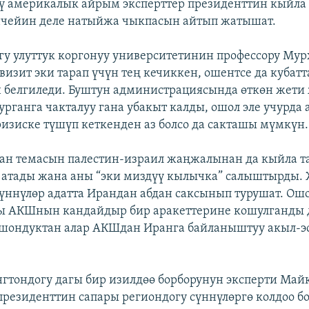
ү америкалык айрым эксперттер президенттин кыйла
нчейин деле натыйжа чыкпасын айтып жатышат.
у улуттук коргонуу университетинин профессору Мур
визит эки тарап үчүн тең кечиккен, ошентсе да кубатт
 белгиледи. Буштун администрациясында өткөн жет
урганга чакталуу гана убакыт калды, ошол эле учурда 
ризиске түшүп кеткенден аз болсо да сакташы мүмкүн.
н темасын палестин-израил жаңжалынан да кыйла т
 атады жана аны “эки миздүү кылычка” салыштырды
ннүлөр адатта Ирандан абдан саксынып турушат. Ошо
ы АКШнын кандайдыр бир аракеттерине кошулганды 
шондуктан алар АКШдан Иранга байланыштуу акыл-эс
.
гтондогу дагы бир изилдөө борборунун эксперти Май
резиденттин сапары региондогу сүннүлөргө колдоо б