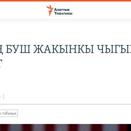
Ң БУШ ЖАКЫНКЫ ЧЫГ
Т
з
ан табыңыз