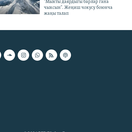
"Мыкты даярдыгы барлар гана
чыксын". Жеңиш чокусу боюнча
жаңы талап