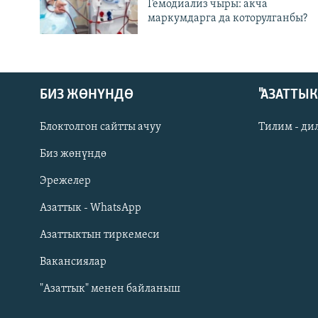
Гемодиализ чыры: акча
маркумдарга да которулганбы?
БИЗ ЖӨНҮНДӨ
"АЗАТТЫ
Блоктолгон сайтты ачуу
Тилим - ди
Биз жөнүндө
Русский
Эрежелер
Азаттык - WhatsApp
ОНЛАЙН ШЕРИНЕ
Азаттыктын тиркемеси
Вакансиялар
"Азаттык" менен байланыш
ЭЕ/АРнун бардык сайттары