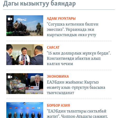
Дагы кызыктуу баяндар
АДАМ УКУКТАРЫ
"Согушка кеткенин билген
эмеспиз". Украинада эки
кыргызстандык окко учту
САЯСАТ
"15 млн долларлык мүлкүн берди".
Конгантиевди абактан алып
калган чечим
ЭКОНОМИКА
ЕАЭБдин жыйыны: Кыргыз
өкмөтү азык-түлүктүн баасына
тынчсызданат
БОРБОР АЗИЯ
"ЕАЭБдин талаптары сакталбай
жатат". Чолпон-Атадагы саммит,