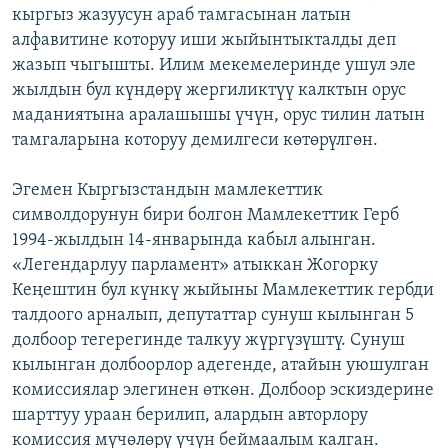
кыргыз жазуусун араб тамгасынан латын
алфавитине которуу иши жыйынтыкталды деп
жазып чыгышты. Илим мекемелеринде ушул эле
жылдын бул күндөрү жергиликтүү калктын орус
маданиятына аралашышы үчүн, орус тилин латын
тамгаларына которуу демилгеси көтөрүлгөн.
Эгемен Кыргызстандын мамлекеттик
символдорунун бири болгон Мамлекеттик Герб
1994-жылдын 14-январында кабыл алынган.
«Легендарлуу парламент» атыккан Жогорку
Кеңештин бул күнкү жыйыны Мамлекеттик гербди
талдоого арналып, депутаттар сунуш кылынган 5
долбоор тегерегинде талкуу жүргүзүштү. Сунуш
кылынган долбоорлор адегенде, атайын уюшулган
комиссиялар элегинен өткөн. Долбоор эскиздерине
шарттуу ураан берилип, алардын авторлору
комиссия мүчөлөрү үчүн беймаалым калган.