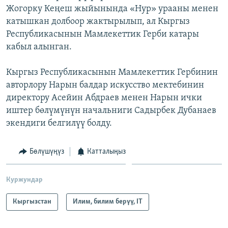
Жогорку Кеңеш жыйынында «Нур» урааны менен
катышкан долбоор жактырылып, ал Кыргыз
Республикасынын Мамлекеттик Герби катары
кабыл алынган.
Кыргыз Республикасынын Мамлекеттик Гербинин
авторлору Нарын балдар искусство мектебинин
директору Асейин Абдраев менен Нарын ички
иштер бөлүмүнүн начальниги Садырбек Дубанаев
экендиги белгилүү болду.
Бөлүшүңүз
Катталыңыз
Куржундар
Кыргызстан
Илим, билим берүү, IT