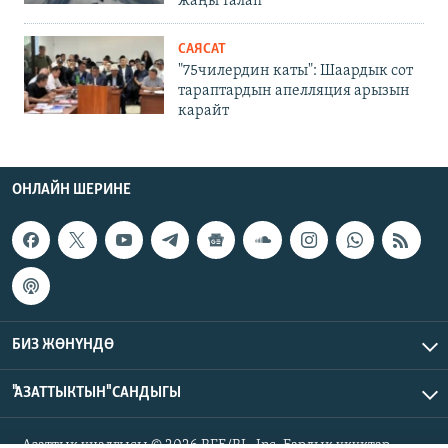
жаңы талап
САЯСАТ
"75чилердин каты": Шаардык сот
тараптардын апелляция арызын
карайт
ОНЛАЙН ШЕРИНЕ
БИЗ ЖӨНҮНДӨ
"АЗАТТЫКТЫН" САНДЫГЫ
Азаттык үналгысы © 2026 RFE/RL, Inc. Бардык укуктар