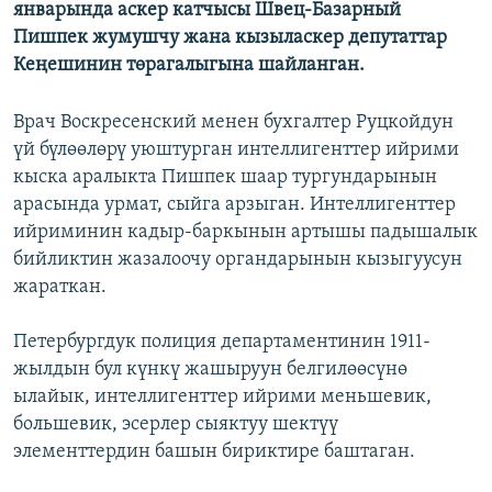
январында аскер катчысы Швец-Базарный
ОНЛАЙН ШЕРИНЕ
ЭЖЕ-СИҢДИЛЕР
Пишпек жумушчу жана кызыласкер депутаттар
АЗАТТЫК+
Кеңешинин төрагалыгына шайланган.
ЫҢГАЙСЫЗ СУРООЛОР
Врач Воскресенский менен бухгалтер Руцкойдун
үй бүлөөлөрү уюштурган интеллигенттер ийрими
ЭЕ/АРнун бардык сайттары
кыска аралыкта Пишпек шаар тургундарынын
арасында урмат, сыйга арзыган. Интеллигенттер
ийриминин кадыр-баркынын артышы падышалык
бийликтин жазалоочу органдарынын кызыгуусун
жараткан.
Петербургдук полиция департаментинин 1911-
жылдын бул күнкү жашыруун белгилөөсүнө
ылайык, интеллигенттер ийрими меньшевик,
большевик, эсерлер сыяктуу шектүү
элементтердин башын бириктире баштаган.