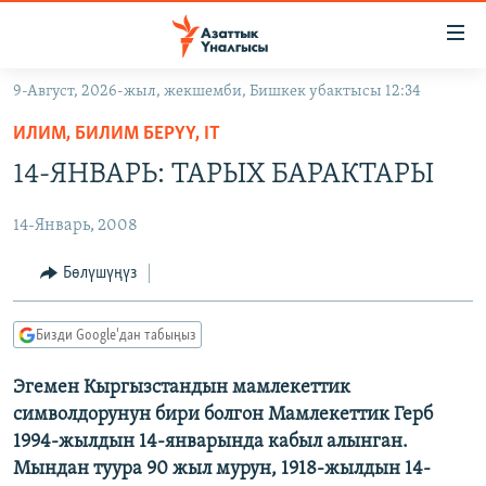
Линктер
Мазмунга
өтүңүз
9-Август, 2026-жыл, жекшемби, Бишкек убактысы 12:34
Навигацияга
ЖАҢЫЛЫКТАР
өтүңүз
ИЛИМ, БИЛИМ БЕРҮҮ, IT
КЫРГЫЗСТАН
Издөөгө
14-ЯНВАРЬ: ТАРЫХ БАРАКТАРЫ
салыңыз
ДҮЙНӨ
КЫРГЫЗСТАН
14-Январь, 2008
УКРАИНА
САЯСАТ
ДҮЙНӨ
АТАЙЫН ИЛИКТӨӨ
ЭКОНОМИКА
БОРБОР АЗИЯ
Бөлүшүңүз
ТВ ПРОГРАММАЛАР
МАДАНИЯТ
Бизди Google'дан табыңыз
ПОДКАСТ
БҮГҮН АЗАТТЫКТА
Эгемен Кыргызстандын мамлекеттик
ӨЗГӨЧӨ ПИКИР
ЭКСПЕРТТЕР ТАЛДАЙТ
символдорунун бири болгон Мамлекеттик Герб
БИЗ ЖАНА ДҮЙНӨ
1994-жылдын 14-январында кабыл алынган.
Русский
Мындан туура 90 жыл мурун, 1918-жылдын 14-
ДАНИСТЕ