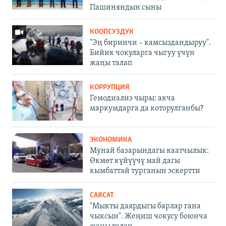
Пашиняндын сыны
КООПСУЗДУК
"Эң биринчи – камсыздандыруу".
Бийик чокуларга чыгуу үчүн
жаңы талап
КОРРУПЦИЯ
Гемодиализ чыры: акча
маркумдарга да которулганбы?
ЭКОНОМИКА
Мунай базарындагы каатчылык:
Өкмөт күйүүчү май дагы
кымбаттай турганын эскертти
САЯСАТ
"Мыкты даярдыгы барлар гана
чыксын". Жеңиш чокусу боюнча