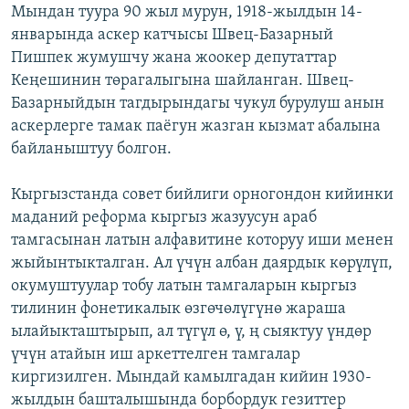
Мындан туура 90 жыл мурун, 1918-жылдын 14-
январында аскер катчысы Швец-Базарный
Пишпек жумушчу жана жоокер депутаттар
Кеңешинин төрагалыгына шайланган. Швец-
Базарныйдын тагдырындагы чукул бурулуш анын
аскерлерге тамак паёгун жазган кызмат абалына
байланыштуу болгон.
Кыргызстанда совет бийлиги орногондон кийинки
маданий реформа кыргыз жазуусун араб
тамгасынан латын алфавитине которуу иши менен
жыйынтыкталган. Ал үчүн албан даярдык көрүлүп,
окумуштуулар тобу латын тамгаларын кыргыз
тилинин фонетикалык өзгөчөлүгүнө жараша
ылайыкташтырып, ал түгүл ө, ү, ң сыяктуу үндөр
үчүн атайын иш аркеттелген тамгалар
киргизилген. Мындай камылгадан кийин 1930-
жылдын башталышында борбордук гезиттер