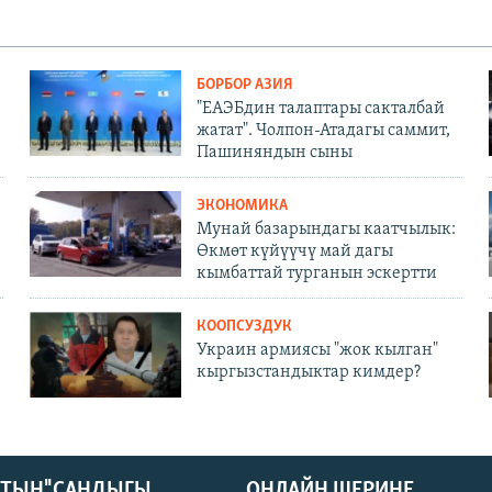
БОРБОР АЗИЯ
"ЕАЭБдин талаптары сакталбай
жатат". Чолпон-Атадагы саммит,
Пашиняндын сыны
ЭКОНОМИКА
Мунай базарындагы каатчылык:
Өкмөт күйүүчү май дагы
кымбаттай турганын эскертти
КООПСУЗДУК
Украин армиясы "жок кылган"
кыргызстандыктар кимдер?
КТЫН" САНДЫГЫ
ОНЛАЙН ШЕРИНЕ