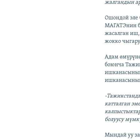
жалгандын ар
Ошондой эле 
МАГАТЭнин б
жасалган иш,
жокко чыгару
Адам өмүрүнө
боюнча Тажик
ишканасынын
ишканасынын 
-Тажикстанд
катталган эм
калпыстыктар
болуусу мүмк
Мындай уу за