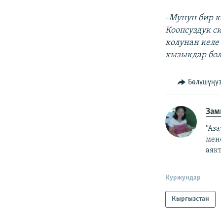
-Мунун бир к
Коопсуздук с
колунан келе
кызыкдар бол
Бөлүшүңү
Зам
“Аз
мен
аякт
Куржундар
Кыргызстан