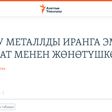
У МЕТАЛЛДЫ ИРАНГА 
АТ МЕНЕН ЖӨНӨТҮШК
ева
8
з
ан табыңыз