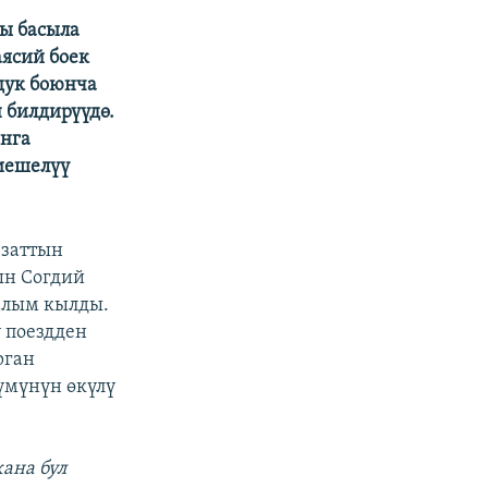
ы басыла
аясий боек
здук боюнча
 билдирүүдө.
анга
иешелүү
 заттын
ын Согдий
алым кылды.
 поездден
рган
үмүнүн өкүлү
ана бул