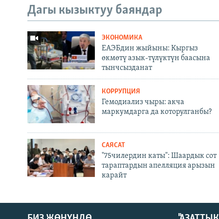
Дагы кызыктуу баяндар
ЭКОНОМИКА
ЕАЭБдин жыйыны: Кыргыз
өкмөтү азык-түлүктүн баасына
тынчсызданат
КОРРУПЦИЯ
Гемодиализ чыры: акча
маркумдарга да которулганбы?
САЯСАТ
"75чилердин каты": Шаардык сот
тараптардын апелляция арызын
карайт
БИЗ ЖӨНҮНДӨ
"АЗАТТЫ