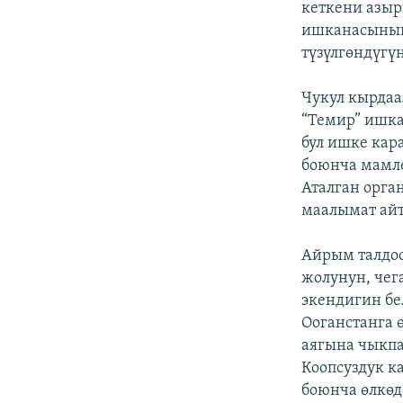
кеткени азыр
ишканасынын
түзүлгөндүгү
Чукул кырдаа
“Темир” ишка
бул ишке кар
боюнча мамл
Аталган орга
маалымат айт
Айрым талдоо
жолунун, чег
экендигин бе
Ооганстанга 
аягына чыкпа
Коопсуздук к
боюнча өлкөд