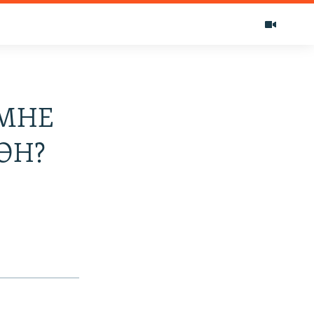
ЭМНЕ
ӨН?