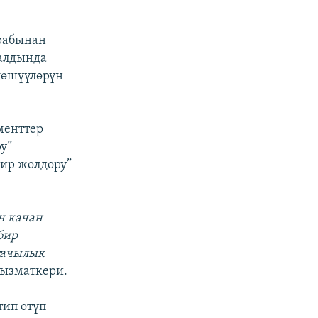
арабынан
алдында
лөшүүлөрүн
менттер
у”
ир жолдору”
:
ч качан
бир
тачылык
кызматкери.
тип өтүп