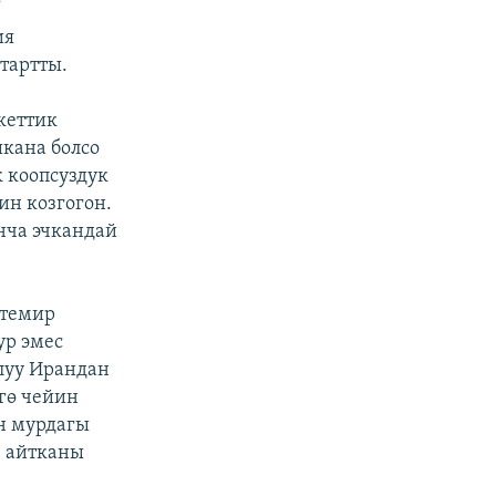
”
ия
тартты.
кеттик
кана болсо
к коопсуздук
н козгогон.
нча эчкандай
 темир
ур эмес
луу Ирандан
гө чейин
н мурдагы
е айтканы