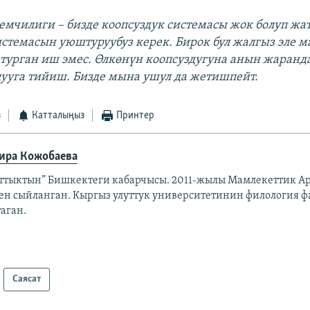
емчилиги – бизде коопсуздук системасы жок болуп жа
истемасын уюштуруубуз керек. Бирок бул жалгыз эле 
 турган иш эмес. Өлкөнүн коопсуздугуна анын жаранд
ууга тийиш. Бизде мына ушул да жетишпейт.
з
Катталыңыз
Принтер
ира Кожобаева
аттыктын” Бишкектеги кабарчысы. 2011-жылы Мамлекеттик Ар
ен сыйланган. Кыргыз улуттук университетинин филология ф
аган.
Саясат