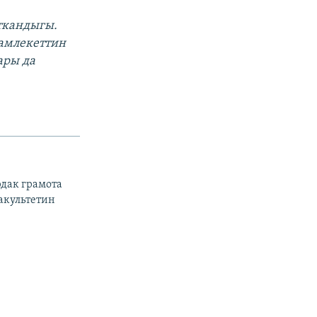
ткандыгы.
мамлекеттин
ары да
дак грамота
акультетин