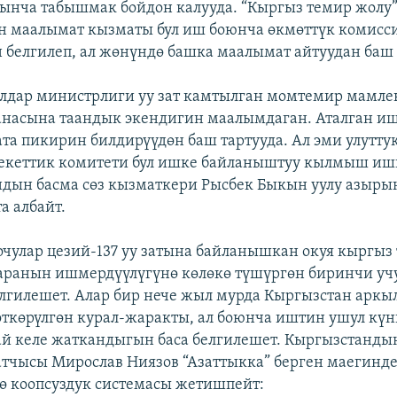
ынча табышмак бойдон калууда. “Кыргыз темир жолу
 маалымат кызматы бул иш боюнча өкмөттүк комисс
н белгилеп, ал жөнүндө башка маалымат айтуудан баш 
лдар министрлиги уу зат камтылган момтемир мамле
насына таандык экендигин маалымдаган. Аталган иш
ата пикирин билдирүүдөн баш тартууда. Ал эми улутту
екеттик комитети бул ишке байланыштуу кылмыш иши
ндын басма сөз кызматкери Рысбек Быкын уулу азыры
а албайт.
чулар цезий-137 уу затына байланышкан окуя кыргыз
аранын ишмердүүлүгүнө көлөкө түшүргөн биринчи уч
лгилешет. Алар бир нече жыл мурда Кыргызстан аркы
өткөрүлгөн курал-жаракты, ал боюнча иштин ушул күн
й келе жаткандыгын баса белгилешет. Кыргызстанды
атчысы Мирослав Ниязов “Азаттыкка” берген маегинд
ө коопсуздук системасы жетишпейт: