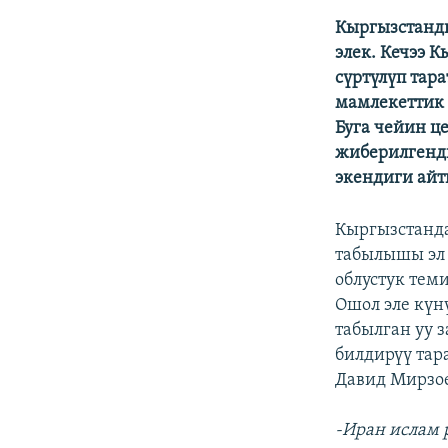
ЭЖЕ-СИҢДИЛЕР
Кыргызстанды
АЗАТТЫК+
элек. Кечээ 
ЫҢГАЙСЫЗ СУРООЛОР
сүртүлүп тар
мамлекеттик 
Буга чейин ц
жиберилгенд
экендиги айт
Кыргызстанда
табылышы эл 
облустук тем
Ошол эле күн
табылган уу 
билдирүү тар
Давид Мирзое
-Иран ислам 