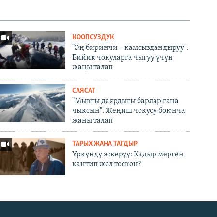
КООПСУЗДУК
"Эң биринчи – камсыздандыруу".
Бийик чокуларга чыгуу үчүн
жаңы талап
САЯСАТ
"Мыкты даярдыгы барлар гана
чыксын". Жеңиш чокусу боюнча
жаңы талап
ТАРЫХ ЖАНА ТАГДЫР
Үркүндү эскерүү: Кадыр мерген
кантип жол тоскон?