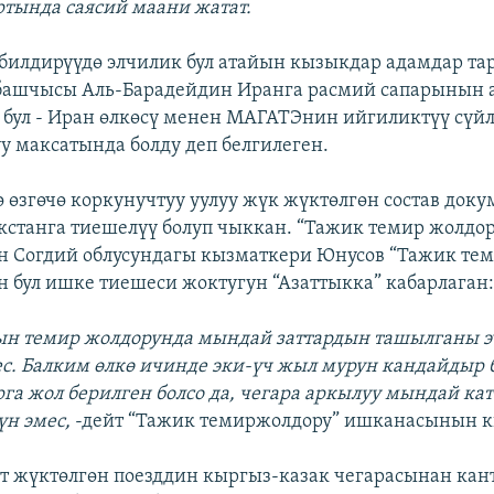
тында саясий маани жатат.
билдирүүдө элчилик бул атайын кызыкдар адамдар т
ашчысы Аль-Барадейдин Иранга расмий сапарынын 
 бул - Иран өлкөсү менен МАГАТЭнин ийгиликтүү сүй
у максатында болду деп белгилеген.
 өзгөчө коркунучтуу уулуу жүк жүктөлгөн состав доку
станга тиешелүү болуп чыккан. “Тажик темир жолдор
 Согдий облусундагы кызматкери Юнусов “Тажик тем
бул ишке тиешеси жоктугун “Азаттыкка” кабарлаган
ын темир жолдорунда мындай заттардын ташылганы э
ес. Балким өлкө ичинде эки-үч жыл мурун кандайдыр 
га жол берилген болсо да, чегара аркылуу мындай ка
үн эмес,
-дейт “Тажик темиржолдору” ишканасынын 
т жүктөлгөн поезддин кыргыз-казак чегарасынан кан