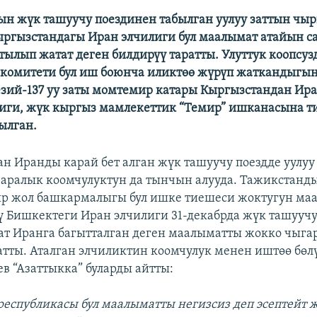
н жүк ташуучу поездинен табылган уулуу заттын чыр
Кыргызстандагы Иран элчилиги бул маалымат атайын с
атылып жатат деген билдирүү таратты. Улуттук коопсу
комитети бул иш боюнча иликтөө жүрүп жаткандыгын
езий-137 уу заты момтемир катары Кыргызстандан Ир
иги, жүк кыргыз мамлекеттик “Темир” ишканасына т
ылган.
н Иранды карай бет алган жүк ташуучу поездде уулуу
аралык коомчулуктун да тынчын алууда. Тажикстанд
ир жол башкармалыгы бул ишке тиешеси жоктугун ма
ү Бишкектеги Иран элчилиги 31-декабрда жүк ташуучу
зат Иранга багытталган деген маалыматты жокко чыга
атты. Аталган элчиликтин коомчулук менен иштөө бөл
в “Азаттыкка” буларды айтты:
республикасы бул маалыматты негизсиз деп эсептейт ж