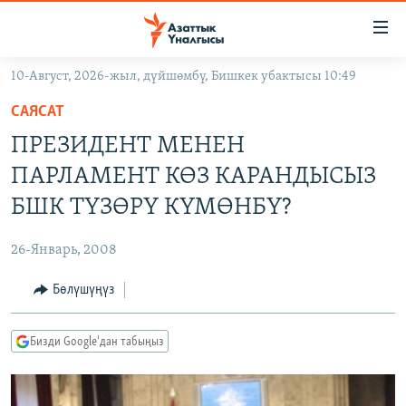
Линктер
Мазмунга
өтүңүз
10-Август, 2026-жыл, дүйшөмбү, Бишкек убактысы 10:49
Навигацияга
ЖАҢЫЛЫКТАР
өтүңүз
САЯСАТ
КЫРГЫЗСТАН
Издөөгө
ПРЕЗИДЕНТ МЕНЕН
салыңыз
ДҮЙНӨ
КЫРГЫЗСТАН
ПАРЛАМЕНТ КӨЗ КАРАНДЫСЫЗ
УКРАИНА
САЯСАТ
ДҮЙНӨ
БШК ТҮЗӨРҮ КҮМӨНБҮ?
АТАЙЫН ИЛИКТӨӨ
ЭКОНОМИКА
БОРБОР АЗИЯ
26-Январь, 2008
ТВ ПРОГРАММАЛАР
МАДАНИЯТ
Бөлүшүңүз
ПОДКАСТ
БҮГҮН АЗАТТЫКТА
ӨЗГӨЧӨ ПИКИР
ЭКСПЕРТТЕР ТАЛДАЙТ
Бизди Google'дан табыңыз
БИЗ ЖАНА ДҮЙНӨ
Русский
ДАНИСТЕ