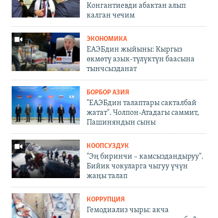
Конгантиевди абактан алып
калган чечим
ЭКОНОМИКА
ЕАЭБдин жыйыны: Кыргыз
өкмөтү азык-түлүктүн баасына
тынчсызданат
БОРБОР АЗИЯ
"ЕАЭБдин талаптары сакталбай
жатат". Чолпон-Атадагы саммит,
Пашиняндын сыны
КООПСУЗДУК
"Эң биринчи – камсыздандыруу".
Бийик чокуларга чыгуу үчүн
жаңы талап
КОРРУПЦИЯ
Гемодиализ чыры: акча