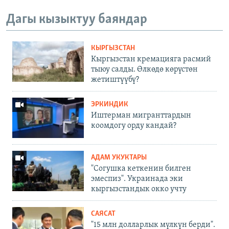
Дагы кызыктуу баяндар
КЫРГЫЗСТАН
Кыргызстан кремацияга расмий
тыюу салды. Өлкөдө көрүстөн
жетиштүүбү?
ЭРКИНДИК
Иштерман мигранттардын
коомдогу орду кандай?
АДАМ УКУКТАРЫ
"Согушка кеткенин билген
эмеспиз". Украинада эки
кыргызстандык окко учту
САЯСАТ
"15 млн долларлык мүлкүн берди".