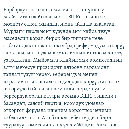
Борбордук шайлоо комиссиясы жөнүндөгү
мыйзамга ылайык азыркы БШКнын иштөө
мөөнөтү өткөн жылдын июнь айында аяктаган.
Мурдагы парламент күзүндө аны кайра түзүү
маселесин карап, бирок бир пикирге келе
албагандыктан жана октябрда референдум өткөрүү
зарылдыгынан улам комиссиянын иштөө мөөнөтү
узартылган. Мыйзамга ылайык эми комиссиянын
алты мүчөсүн президент, алтоону парламент
тандап түзүш керек. Референдум менен
парламенттик шайлоого даярдык көрүү жана аны
өткөрүүдө байкалган кемчиликтерден улам
борбордук орган катары коомдо БШКга ишенич
басаңдап, саясий партия, коомдук уюмдар
өткөргөн форумда ишеним көрсөтпөө чечими
кабыл алынган. Ага башкы себептердин бири
тууралуу комиссиянын мүчөсү Жеңиш Акматов