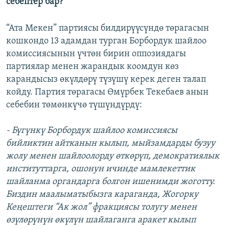
себептер бар?
“Ата Мекен” партиясы билдирүүсүндө төрагасын
кошкондо 13 адамдан турган Борбордук шайлоо
комиссиясынын үчтөн бирин оппозиядагы
партиялар менен жарандык коомдун көз
карандысыз өкүлдөрү түзүшү керек деген талап
койду. Партия төрагасы Өмүрбек Текебаев анын
себебин төмөнкүчө түшүндүрдү:
- Бүгүнкү Борбордук шайлоо комиссиясы
бийликтин айтканын кылып, мыйзамдарды бузуу
жолу менен шайлоолорду өткөрүп, демократиялык
институттарга, ошонун ичинде мамлекеттик
шайланма органдарга болгон ишенимди жоготту.
Биздин маалыматыбызга караганда, Жогорку
Кеңештеги “Ак жол” фракциясы толугу менен
өзүлөрүнүн өкүлүн шайлаганга аракет кылып