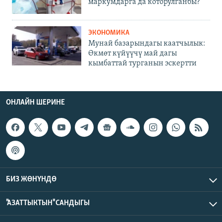
маркумдарга да которулганбы?
ЭКОНОМИКА
Мунай базарындагы каатчылык:
Өкмөт күйүүчү май дагы
кымбаттай турганын эскертти
ОНЛАЙН ШЕРИНЕ
БИЗ ЖӨНҮНДӨ
"АЗАТТЫКТЫН" САНДЫГЫ