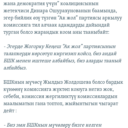
жана демократия үчүн” коалициясынын
жетекчиси Динара Ошурахунованын баамында,
эгер бийлик өзү түзгөн “Ак жол” партиясы аркылуу
комиссияга тил алчаак адамдарды дайындай
турган болсо жарандык коом аны тааныбайт:
- Эгерде Жогорку Кеңеш “Ак жол” партиясынын
талапкерди көрсөтүп киргизип койсо, биз андай
БШК менен иштеше албайбыз, биз аларды тааный
албайбыз.
БШКнын мүчөсү Жылдыз Жолдошева болсо бардык
күнөөнү комиссияга жүктөп коюуга негиз жок,
себеби, комиссия жергиликтүү комиссиялардын
маалыматын гана топтоп, жыйынтыгын чыгарат
дейт :
- Биз эми БШКнын мүчөлөрү бизге келген