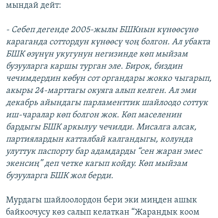
мындай дейт:
- Себеп дегенде 2005-жылы БШКнын күнөөсүнө
караганда соттордун күнөөсү чоң болгон. Ал убакта
БШК өзүнүн укугунун негизинде көп мыйзам
бузууларга каршы турган эле. Бирок, биздин
чечимдердин көбүн сот органдары жокко чыгарып,
акыры 24-марттагы окуяга алып келген. Ал эми
декабрь айындагы парламенттик шайлоодо соттук
иш-чаралар көп болгон жок. Көп маселенин
бардыгы БШК аркылуу чечилди. Мисалга алсак,
партиялардын катталбай калгандыгы, колунда
улуттук паспорту бар адамдарды “сен жаран эмес
экенсиң” деп четке кагып койду. Көп мыйзам
бузууларга БШК жол берди.
Мурдагы шайлоолордон бери эки миңден ашык
байкоочусу көз салып келаткан “Жарандык коом