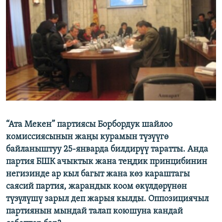
ОНЛАЙН ШЕРИНЕ
ЭЖЕ-СИҢДИЛЕР
АЗАТТЫК+
ЫҢГАЙСЫЗ СУРООЛОР
ЭЕ/АРнун бардык сайттары
“Ата Мекен” партиясы Борбордук шайлоо
комиссиясынын жаңы курамын түзүүгө
байланыштуу 25-январда билдирүү таратты. Анда
партия БШК ачыктык жана теңдик принцибинин
негизинде ар кыл багыт жана көз караштагы
саясий партия, жарандык коом өкүлдөрүнөн
түзүлүшү зарыл деп жарыя кылды. Оппозициячыл
партиянын мындай талап коюшуна кандай