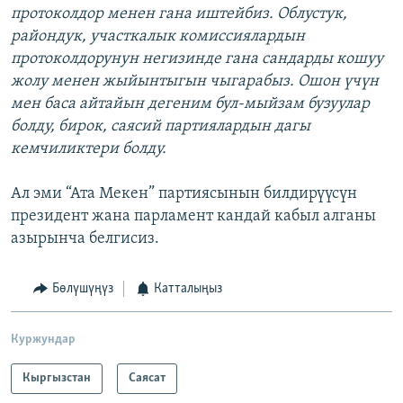
протоколдор менен гана иштейбиз. Облустук,
райондук, участкалык комиссиялардын
протоколдорунун негизинде гана сандарды кошуу
жолу менен жыйынтыгын чыгарабыз. Ошон үчүн
мен баса айтайын дегеним бул-мыйзам бузуулар
болду, бирок, саясий партиялардын дагы
кемчиликтери болду.
Ал эми “Ата Мекен” партиясынын билдирүүсүн
президент жана парламент кандай кабыл алганы
азырынча белгисиз.
Бөлүшүңүз
Катталыңыз
Куржундар
Кыргызстан
Саясат