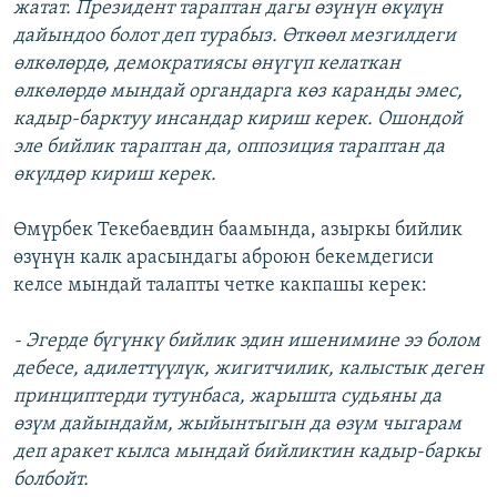
жатат. Президент тараптан дагы өзүнүн өкүлүн
дайындоо болот деп турабыз. Өткөөл мезгилдеги
өлкөлөрдө, демократиясы өнүгүп келаткан
өлкөлөрдө мындай органдарга көз каранды эмес,
кадыр-барктуу инсандар кириш керек. Ошондой
эле бийлик тараптан да, оппозиция тараптан да
өкүлдөр кириш керек.
Өмүрбек Текебаевдин баамында, азыркы бийлик
өзүнүн калк арасындагы аброюн бекемдегиси
келсе мындай талапты четке какпашы керек:
- Эгерде бүгүнкү бийлик эдин ишенимине ээ болом
дебесе, адилеттүүлүк, жигитчилик, калыстык деген
принциптерди тутунбаса, жарышта судьяны да
өзүм дайындайм, жыйынтыгын да өзүм чыгарам
деп аракет кылса мындай бийликтин кадыр-баркы
болбойт.