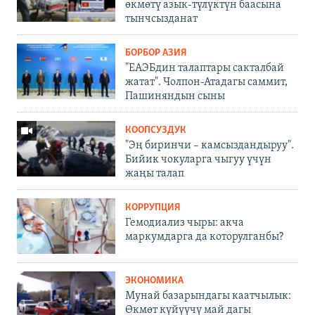
өкмөтү азык-түлүктүн баасына
тынчсызданат
БОРБОР АЗИЯ
"ЕАЭБдин талаптары сакталбай
жатат". Чолпон-Атадагы саммит,
Пашиняндын сыны
КООПСУЗДУК
"Эң биринчи – камсыздандыруу".
Бийик чокуларга чыгуу үчүн
жаңы талап
КОРРУПЦИЯ
Гемодиализ чыры: акча
маркумдарга да которулганбы?
ЭКОНОМИКА
Мунай базарындагы каатчылык:
Өкмөт күйүүчү май дагы