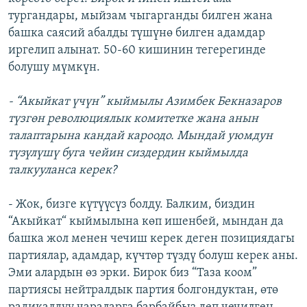
тургандары, мыйзам чыгарганды билген жана
башка саясий абалды түшүнө билген адамдар
иргелип алынат. 50-60 кишинин тегерегинде
болушу мүмкүн.
- “Акыйкат үчүн” кыймылы Азимбек Бекназаров
түзгөн революциялык комитетке жана анын
талаптарына кандай кароодо. Мындай уюмдун
түзүлүшү буга чейин сиздердин кыймылда
талкууланса керек?
- Жок, бизге күтүүсүз болду. Балким, биздин
“Акыйкат“ кыймылына көп ишенбей, мындан да
башка жол менен чечиш керек деген позициядагы
партиялар, адамдар, күчтөр түздү болуш керек аны.
Эми алардын өз эрки. Бирок биз “Таза коом”
партиясы нейтралдык партия болгондуктан, өтө