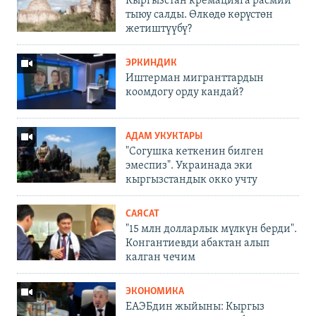
Кыргызстан кремацияга расмий
тыюу салды. Өлкөдө көрүстөн
жетиштүүбү?
ЭРКИНДИК
Иштерман мигранттардын
коомдогу орду кандай?
АДАМ УКУКТАРЫ
"Согушка кеткенин билген
эмеспиз". Украинада эки
кыргызстандык окко учту
САЯСАТ
"15 млн долларлык мүлкүн берди".
Конгантиевди абактан алып
калган чечим
ЭКОНОМИКА
ЕАЭБдин жыйыны: Кыргыз