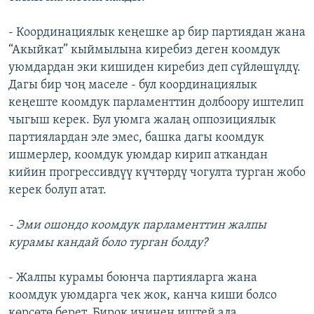
- Координациялык кеңешке ар бир партиядан жана
“Акыйкат” кыймылына киребиз деген коомдук
уюмдардан эки кишиден киребиз деп сүйлөшүлдү.
Дагы бир чоң маселе - бул координациялык
кеңеште коомдук парламенттин долбоору иштелип
чыгыш керек. Бул уюмга жалаң оппозициялык
партиялардан эле эмес, башка дагы коомдук
ишмерлер, коомдук уюмдар кирип аткандан
кийин прогрессивдүү күчтөрдү чогулта турган жобо
керек болуп атат.
- Эми ошондо коомдук парламенттин жалпы
курамы кандай боло турган болду?
- Жалпы курамы боюнча партияларга жана
коомдук уюмдарга чек жок, канча киши болсо
көрсөтө берет. Бирок ичинен иштей ала