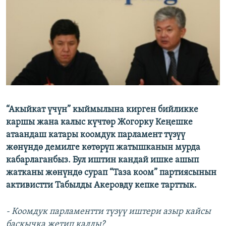
ОНЛАЙН ШЕРИНЕ
ЭЖЕ-СИҢДИЛЕР
АЗАТТЫК+
ЫҢГАЙСЫЗ СУРООЛОР
ЭЕ/АРнун бардык сайттары
“Акыйкат үчүн” кыймылына кирген бийликке
каршы жана калыс күчтөр Жогорку Кеңешке
атаандаш катары коомдук парламент түзүү
жөнүндө демилге көтөрүп жатышканын мурда
кабарлаганбыз. Бул иштин кандай ишке ашып
жатканы жөнүндө сурап “Таза коом” партиясынын
активистти Табылды Акеровду кепке тарттык.
- Коомдук парламентти түзүү иштери азыр кайсы
баскычка жетип калды?