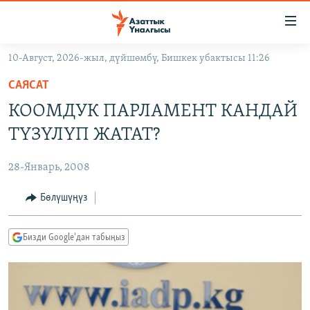
Линктер
Мазмунга
өтүңүз
10-Август, 2026-жыл, дүйшөмбү, Бишкек убактысы 11:26
Навигацияга
ЖАҢЫЛЫКТАР
өтүңүз
САЯСАТ
КЫРГЫЗСТАН
Издөөгө
КООМДУК ПАРЛАМЕНТ КАНДАЙ
салыңыз
ДҮЙНӨ
КЫРГЫЗСТАН
ТҮЗҮЛҮП ЖАТАТ?
УКРАИНА
САЯСАТ
ДҮЙНӨ
28-Январь, 2008
АТАЙЫН ИЛИКТӨӨ
ЭКОНОМИКА
БОРБОР АЗИЯ
ТВ ПРОГРАММАЛАР
Бөлүшүңүз
МАДАНИЯТ
ПОДКАСТ
БҮГҮН АЗАТТЫКТА
Бизди Google'дан табыңыз
ӨЗГӨЧӨ ПИКИР
ЭКСПЕРТТЕР ТАЛДАЙТ
БИЗ ЖАНА ДҮЙНӨ
Русский
ДАНИСТЕ