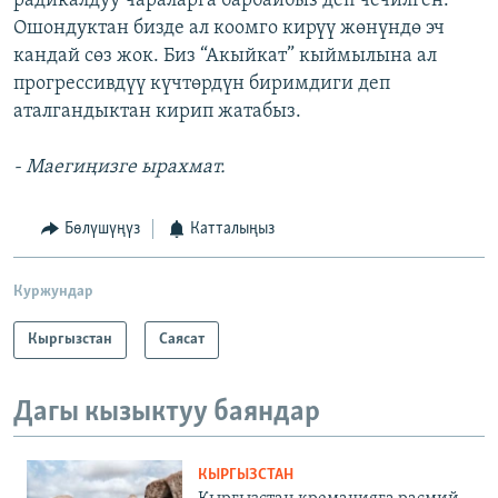
радикалдуу чараларга барбайбыз деп чечилген.
Ошондуктан бизде ал коомго кирүү жөнүндө эч
кандай сөз жок. Биз “Акыйкат” кыймылына ал
прогрессивдүү күчтөрдүн биримдиги деп
аталгандыктан кирип жатабыз.
- Маегиңизге ырахмат.
Бөлүшүңүз
Катталыңыз
Куржундар
Кыргызстан
Саясат
Дагы кызыктуу баяндар
КЫРГЫЗСТАН