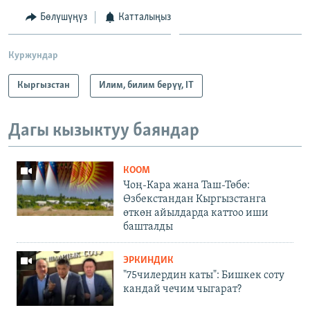
Бөлүшүңүз
Катталыңыз
Куржундар
Кыргызстан
Илим, билим берүү, IT
Дагы кызыктуу баяндар
КООМ
Чоң-Кара жана Таш-Төбө:
Өзбекстандан Кыргызстанга
өткөн айылдарда каттоо иши
башталды
ЭРКИНДИК
"75чилердин каты": Бишкек соту
кандай чечим чыгарат?