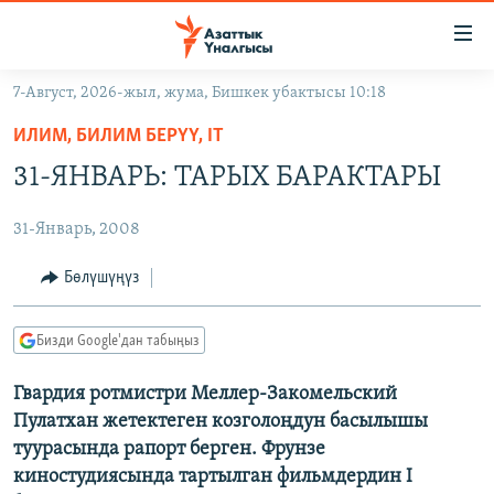
Линктер
Мазмунга
өтүңүз
7-Август, 2026-жыл, жума, Бишкек убактысы 10:18
Навигацияга
ЖАҢЫЛЫКТАР
өтүңүз
ИЛИМ, БИЛИМ БЕРҮҮ, IT
КЫРГЫЗСТАН
Издөөгө
31-ЯНВАРЬ: ТАРЫХ БАРАКТАРЫ
салыңыз
ДҮЙНӨ
КЫРГЫЗСТАН
31-Январь, 2008
УКРАИНА
САЯСАТ
ДҮЙНӨ
АТАЙЫН ИЛИКТӨӨ
ЭКОНОМИКА
БОРБОР АЗИЯ
Бөлүшүңүз
ТВ ПРОГРАММАЛАР
МАДАНИЯТ
Бизди Google'дан табыңыз
ПОДКАСТ
БҮГҮН АЗАТТЫКТА
Гвардия ротмистри Меллер-Закомельский
ӨЗГӨЧӨ ПИКИР
ЭКСПЕРТТЕР ТАЛДАЙТ
Пулатхан жетектеген козголоңдун басылышы
БИЗ ЖАНА ДҮЙНӨ
туурасында рапорт берген. Фрунзе
Русский
киностудиясында тартылган фильмдердин I
ДАНИСТЕ