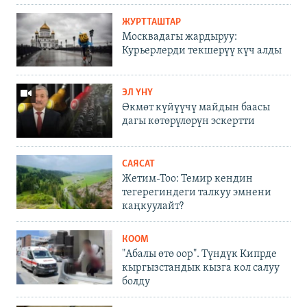
ЖУРТТАШТАР
Москвадагы жардыруу:
Курьерлерди текшерүү күч алды
ЭЛ ҮНҮ
Өкмөт күйүүчү майдын баасы
дагы көтөрүлөрүн эскертти
САЯСАТ
Жетим-Тоо: Темир кендин
тегерегиндеги талкуу эмнени
каңкуулайт?
КООМ
"Абалы өтө оор". Түндүк Кипрде
кыргызстандык кызга кол салуу
болду