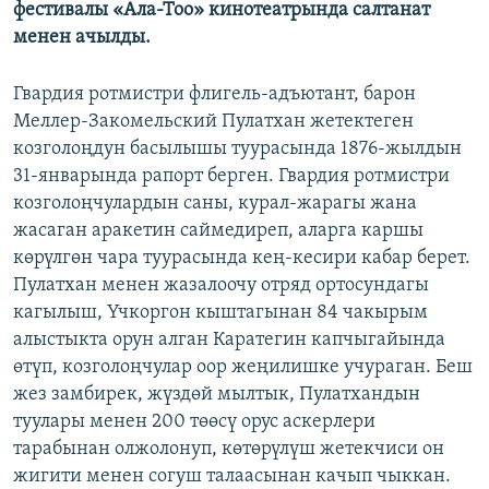
фестивалы «Ала-Тоо» кинотеатрында салтанат
ОНЛАЙН ШЕРИНЕ
ЭЖЕ-СИҢДИЛЕР
менен ачылды.
АЗАТТЫК+
Гвардия ротмистри флигель-адъютант, барон
ЫҢГАЙСЫЗ СУРООЛОР
Меллер-Закомельский Пулатхан жетектеген
козголоңдун басылышы туурасында 1876-жылдын
ЭЕ/АРнун бардык сайттары
31-январында рапорт берген. Гвардия ротмистри
козголоңчулардын саны, курал-жарагы жана
жасаган аракетин саймедиреп, аларга каршы
көрүлгөн чара туурасында кең-кесири кабар берет.
Пулатхан менен жазалоочу отряд ортосундагы
кагылыш, Үчкоргон кыштагынан 84 чакырым
алыстыкта орун алган Каратегин капчыгайында
өтүп, козголоңчулар оор жеңилишке учураган. Беш
жез замбирек, жүздөй мылтык, Пулатхандын
туулары менен 200 төөсү орус аскерлери
тарабынан олжолонуп, көтөрүлүш жетекчиси он
жигити менен согуш талаасынан качып чыккан.