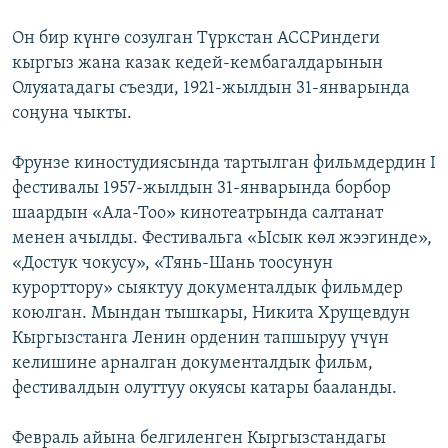
Он бир күнгө созулган Түркстан АССРиндеги
кыргыз жана казак кедей-кембагалдарынын
Олуяатадагы съезди, 1921-жылдын 31-январында
соңуна чыкты.
Фрунзе киностудиясында тартылган фильмдердин I
фестивалы 1957-жылдын 31-январында борбор
шаардын «Ала-Тоо» кинотеатрында салтанат
менен ачылды. Фестивальга «Ысык көл жээгинде»,
«Достук чокусу», «Тянь-Шань тоосунун
курорттору» сыяктуу документалдык фильмдер
коюлган. Мындан тышкары, Никита Хрущевдун
Кыргызстанга Ленин орденин тапшыруу үчүн
келишине арналган документалдык фильм,
фестивалдын олуттуу окуясы катары бааланды.
Февраль айына белгиленген Кыргызстандагы