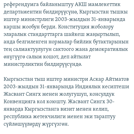
референдумга байланыштуу АКШ мамлекеттик
департаментин билдирүүсүнө, Кыргызстан тышкы
иштер министрлиги 2003-жылдын 31-январында
каршы жообун берди. Конституция жоболору
эларалык стандарттарга шайкеш жаңыртылып,
анда белгиленген нормалар бийлик бутактарынын
тең салмактуулугун сактоого жана демократиялык
өнүгүүгө салым кошот, деп айтылат
министрликтин билдирүүсүндө.
Кыргызстан тыш иштер министри Аскар Айтматов
2003-жылдын 31-январында Индиялык кесиптеши
Жасвант Сингх менен жолугушуп, консулдук
Конвенцияга кол коюшту. Жасвант Сингх 30-
январда Кыргызстанга визит менен келип,
республика жетекчилиги менен эки тараптуу
сүйлөшүүлөрдү жүргүзгөн.