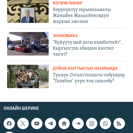
ӨЗГӨЧӨ ПИКИР
Көрүнүктүү тарыхнаамачы
Жаныбек Жакыпбековдун
жаркын элесине
ЭКОНОМИКА
"Күйүүчү май дагы кымбаттайт".
Кыргызстан абалдан кантип
чыгат?
ДҮЙНӨ АЗАТТЫКТЫН НАЗАРЫНДА
Түндүк Ооганстандагы чабуулдар
"Талибан" үчүн чоң сынообу?
ОНЛАЙН ШЕРИНЕ