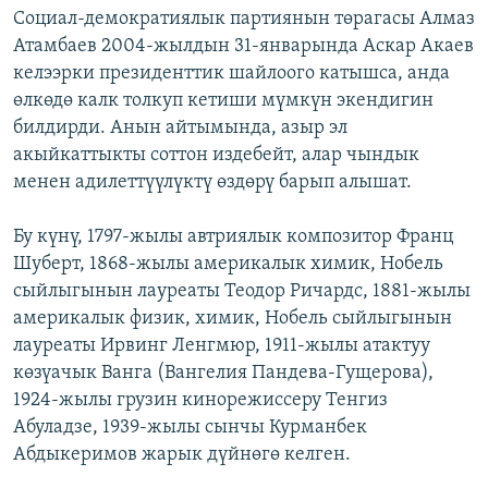
Социал-демократиялык партиянын төрагасы Алмаз
Атамбаев 2004-жылдын 31-январында Аскар Акаев
келээрки президенттик шайлоого катышса, анда
өлкөдө калк толкуп кетиши мүмкүн экендигин
билдирди. Анын айтымында, азыр эл
акыйкаттыкты соттон издебейт, алар чындык
менен адилеттүүлүктү өздөрү барып алышат.
Бу күнү, 1797-жылы автриялык композитор Франц
Шуберт, 1868-жылы америкалык химик, Нобель
сыйлыгынын лауреаты Теодор Ричардс, 1881-жылы
америкалык физик, химик, Нобель сыйлыгынын
лауреаты Ирвинг Ленгмюр, 1911-жылы атактуу
көзүачык Ванга (Вангелия Пандева-Гущерова),
1924-жылы грузин кинорежиссеру Тенгиз
Абуладзе, 1939-жылы сынчы Курманбек
Абдыкеримов жарык дүйнөгө келген.