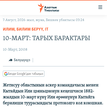
Линктер
Мазмунга
өтүңүз
7-Август, 2026-жыл, жума, Бишкек убактысы 03:24
Навигацияга
ЖАҢЫЛЫКТАР
өтүңүз
ИЛИМ, БИЛИМ БЕРҮҮ, IT
КЫРГЫЗСТАН
Издөөгө
10-МАРТ: ТАРЫХ БАРАКТАРЫ
салыңыз
ДҮЙНӨ
КЫРГЫЗСТАН
10-Март, 2008
УКРАИНА
САЯСАТ
ДҮЙНӨ
АТАЙЫН ИЛИКТӨӨ
ЭКОНОМИКА
БОРБОР АЗИЯ
Бөлүшүңүз
ТВ ПРОГРАММАЛАР
МАДАНИЯТ
Бизди Google'дан табыңыз
ПОДКАСТ
БҮГҮН АЗАТТЫКТА
Жетисуу областынын аскер командачысы менен
ӨЗГӨЧӨ ПИКИР
ЭКСПЕРТТЕР ТАЛДАЙТ
Кытайдын Или цзяньцзюнун кеңешчиси 1882-
БИЗ ЖАНА ДҮЙНӨ
жылдын 10-март күнү Или өрөөнүнүн Кытайга
Русский
берилиши туурасындагы протоколго кол коюшкан.
ДАНИСТЕ