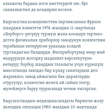
алааматы бардык изги ниеттердей эле, бул
саамалыктын да кендирин кескен.
Кыргызстан коммунисттик партиясынын Фрунзе
шаардык комитети 1974-жылдын 11-мартында
«Борборго-үлгүлүү турмуш жана коомдук тартип»
деген физикалык приборлор заводунун коллективи
тарабынан көтөрүлгөн ураанды колдой
тургандыгын билдирди. Физприборчулар өнөр жай
өндүрүшүн жогорку маданият көрсөткүчүнө
көтөрүү; борбор шаардын тазалыгы үчүн күрөшүш
максатында заводдо бир күндү санитардык деп
жарыялоо; завод аймагына бак-дарактарды
отургузуу; коллектив менен ай сайын театр,
музейлерге баруу туурасында чечим чыгарган.
Кыргызстандын медицинасындагы биринчи жолу
лазердик операция 1980-жылдын 10-мартында