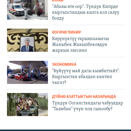
КООМ
"Абалы өтө оор". Түндүк Кипрде
кыргызстандык кызга кол салуу
болду
ӨЗГӨЧӨ ПИКИР
Көрүнүктүү тарыхнаамачы
Жаныбек Жакыпбековдун
жаркын элесине
ЭКОНОМИКА
"Күйүүчү май дагы кымбаттайт".
Кыргызстан абалдан кантип
чыгат?
ДҮЙНӨ АЗАТТЫКТЫН НАЗАРЫНДА
Түндүк Ооганстандагы чабуулдар
"Талибан" үчүн чоң сынообу?