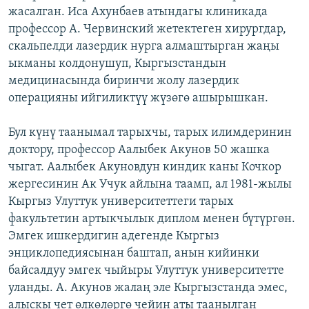
жасалган. Иса Ахунбаев атындагы клиникада
профессор А. Червинский жетектеген хирургдар,
скальпелди лазердик нурга алмаштырган жаңы
ыкманы колдонушуп, Кыргызстандын
медицинасында биринчи жолу лазердик
операцияны ийгиликтүү жүзөгө ашырышкан.
Бул күнү таанымал тарыхчы, тарых илимдеринин
доктору, профессор Аалыбек Акунов 50 жашка
чыгат. Аалыбек Акуновдун киндик каны Кочкор
жергесинин Ак Учук айлына таамп, ал 1981-жылы
Кыргыз Улуттук университеттеги тарых
факультетин артыкчылык диплом менен бүтүргөн.
Эмгек ишкердигин адегенде Кыргыз
энциклопедиясынан баштап, анын кийинки
байсалдуу эмгек чыйыры Улуттук университетте
уланды. А. Акунов жалаң эле Кыргызстанда эмес,
алыскы чет өлкөлөргө чейин аты таанылган