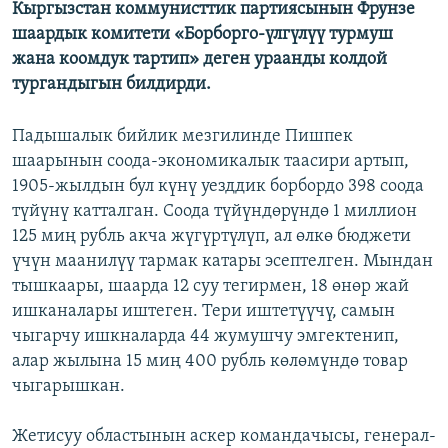
Кыргызстан коммунисттик партиясынын Фрунзе
ОНЛАЙН ШЕРИНЕ
ЭЖЕ-СИҢДИЛЕР
шаардык комитети «Борборго-үлгүлүү турмуш
АЗАТТЫК+
жана коомдук тартип» деген ураанды колдой
тургандыгын билдирди.
ЫҢГАЙСЫЗ СУРООЛОР
Падышалык бийлик мезгилинде Пишпек
ЭЕ/АРнун бардык сайттары
шаарынын соода-экономикалык таасири артып,
1905-жылдын бул күнү уезддик борбордо 398 соода
түйүнү катталган. Соода түйүндөрүндө 1 миллион
125 миң рубль акча жүгүртүлүп, ал өлкө бюджети
үчүн маанилүү тармак катары эсептелген. Мындан
тышкаары, шаарда 12 суу тегирмен, 18 өнөр жай
ишканалары иштеген. Тери иштетүүчү, самын
чыгарчу ишкналарда 44 жумушчу эмгектенип,
алар жылына 15 миң 400 рубль көлөмүндө товар
чыгарышкан.
Жетисуу областынын аскер командачысы, генерал-