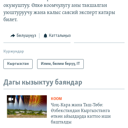
окумуштуу. Өлкө коомчулугу аны такшалган
уюштуруучу жана калыс саясий эксперт катары
билет.
Бөлүшүңүз
Катталыңыз
Куржундар
Кыргызстан
Илим, билим берүү, IT
Дагы кызыктуу баяндар
КООМ
Чоң-Кара жана Таш-Төбө:
Өзбекстандан Кыргызстанга
өткөн айылдарда каттоо иши
башталды