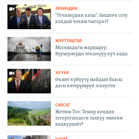
ЭРКИНДИК
"75чилердин каты": Бишкек соту
кандай чечим чыгарат?
ЖУРТТАШТАР
Москвадагы жардыруу:
Курьерлерди текшерүү күч алды
ЭЛ ҮНҮ
Өкмөт күйүүчү майдын баасы
дагы көтөрүлөрүн эскертти
САЯСАТ
Жетим-Тоо: Темир кендин
тегерегиндеги талкуу эмнени
каңкуулайт?