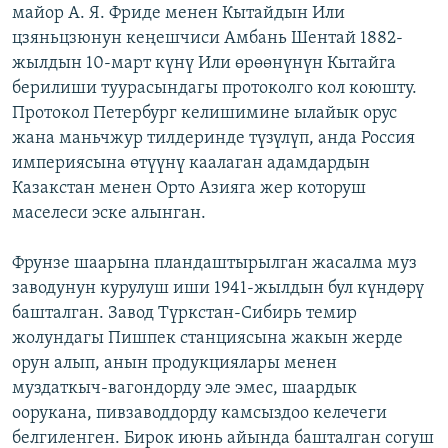
майор А. Я. Фриде менен Кытайдын Или
цзяньцзюнун кеңешчиси Амбань Шентай 1882-
жылдын 10-март күнү Или өрөөнүнүн Кытайга
берилиши туурасындагы протоколго кол коюшту.
Протокол Петербург келишимине ылайык орус
жана маньчжур тилдеринде түзүлүп, анда Россия
империясына өтүүнү каалаган адамдардын
Казакстан менен Орто Азияга жер которуш
маселеси эске алынган.
Фрунзе шаарына пландаштырылган жасалма муз
заводунун курулуш иши 1941-жылдын бул күндөрү
башталган. Завод Түркстан-Сибирь темир
жолундагы Пишпек станциясына жакын жерде
орун алып, анын продукциялары менен
муздаткыч-вагондорду эле эмес, шаардык
оорукана, пивзаводдорду камсыздоо келечеги
белгиленген. Бирок июнь айында башталган согуш