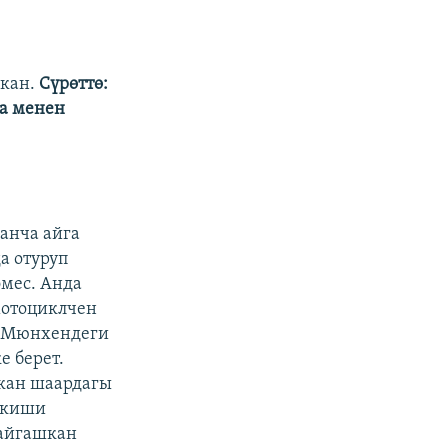
ккан.
Сүрөттө:
а менен
канча айга
а отуруп
мес. Анда
мотоциклчен
, Мюнхендеги
е берет.
акан шаардагы
л киши
жайгашкан