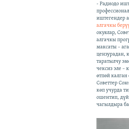
- Радиодо иш
профессионал
иштегендер а
алгачкы берү
окуялар, Сов
алгачкы прог
максаты – аг
цензурадан, 
таратылчу эм
чексиз эле –
өтпөй калган
Советтер Со
көп учурда т
ошентип, дүй
чагылдыра ба