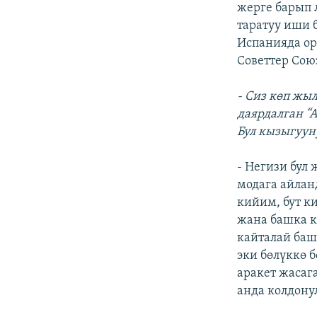
жерге барып 
таратуу иши 
Испанияда ор
Советтер Сою
- Сиз көп жы
даярдалган “
Бул кызыгуун
- Негизи бул 
модага айлан
кийим, бут к
жана башка 
кайталай баш
эки бөлүккө б
аракет жасаг
анда колдону