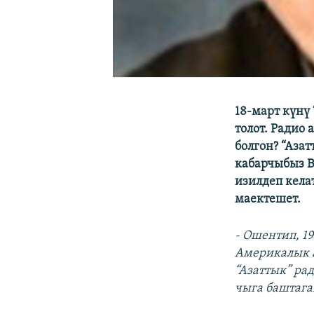
18-март күнү
толот. Радио
болгон? “Аза
кабарчыбыз 
изилдеп кела
маектешет.
- Ошентип, 1
Америкалык 
“Азаттык” ра
чыга баштага