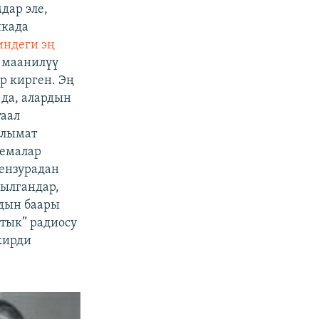
дар эле,
икада
индеги эң
ү маанилүү
р кирген. Эң
 да, алардын
таал
алымат
темалар
цензурадан
былгандар,
дын баары
ттык” радиосу
кирди