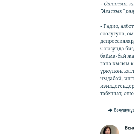
- Ошентип, 
“Азаттык” рад
- Радио, алб
соолугуна, ө
депрессиялар
Союзунда биз
байма-бай жа
гана кысым к
үркүткөн кат
чыдабай, ишт
изилдегендер
табышат, ошо
Бөлүшүңү
Вен