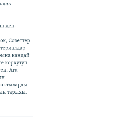
ышкан
ын ден-
ок, Советтер
атериалдар
рына кандай
е коркутуп-
он. Ага
ын
фактыларды
дын тарыхы.