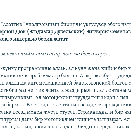
 “Азаттык” үналгысынын биринчи уктуруусу обого чы
ернон Дюк (Владимир Дукельский) Виктория Семенов
овго интервью берип жатат.
 жактан кыйынчылыктар көп эле болсо керек.
 1-күнкү программаны алсак, ал күнү жана кийин бир 
техникалык проблемалар болгон. Азыр экөөбүз студияд
н алдында аңгемелешкендей баары жөнөкөй болгон э
аегибиз магниттик лентага жаздырылып, ал лентаны 
тапшырмакпыз. Ал мотоциклин шуулдатып айдап алып
га бармак. Вокзалда ал лентаны поезддеги проводникк
сутка поезд менен жүрүп отуруп, Германиядагы бир ч
үп турган дагы бир мотоциклчен кишиге тапшырат. А
 алып, калың токой арасындагы биздин передатчик 