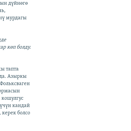
рын дүйнөгө
нь,
үнү мурдагы
нде
р көп болду.
кы тапта
ада. Азыркы
 Фольксваген
формасын
 кошулгус
 үчүн кандай
 керек болсо