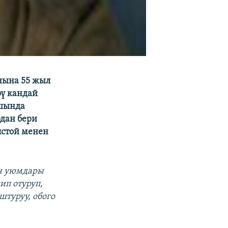
анына 55 жыл
рү кандай
ышында
дан бери
лстой менен
ин уюмдары
п отуруп,
штуруу, обого