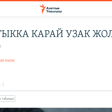
ЫККА КАРАЙ УЗАК ЖОЛ
)
ык кызы
з
ан табыңыз