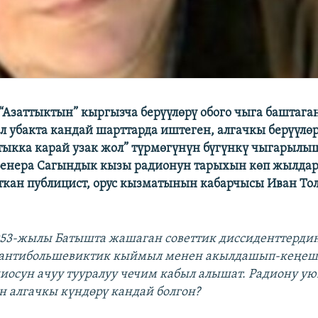
 “Азаттыктын” кыргызча берүүлөрү обого чыга баштаг
 ал убакта кандай шарттарда иштеген, алгачкы берүүлө
ттыкка карай узак жол” түрмөгүнүн бүгүнкү чыгарыл
Венера Сагындык кызы радионун тарыхын көп жылдар
ткан публицист, орус кызматынын кабарчысы Иван То
953-жылы Батышта жашаган советтик диссиденттерд
антибольшевиктик кыймыл менен акылдашып-кеңеши
диосун ачуу тууралуу чечим кабыл алышат. Радиону ую
н алгачкы күндөрү кандай болгон?