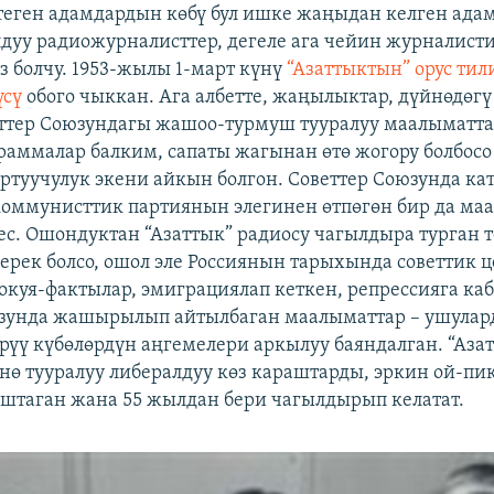
теген адамдардын көбү бул ишке жаңыдан келген адам
дуу радиожурналисттер, дегеле ага чейин журналист
з болчу. 1953-жылы 1-март күнү
“Азаттыктын” орус тил
үсү
обого чыккан. Ага албетте, жаңылыктар, дүйнөдөг
еттер Союзундагы жашоо-турмуш тууралуу маалыматта
раммалар балким, сапаты жагынан өтө жогору болбосо
артуучулук экени айкын болгон. Советтер Союзунда ка
коммунисттик партиянын элегинен өтпөгөн бир да ма
ес. Ошондуктан “Азаттык” радиосу чагылдыра турган 
 керек болсо, ошол эле Россиянын тарыхында советтик 
 окуя-фактылар, эмиграциялап кеткен, репрессияга ка
юзунда жашырылып айтылбаган маалыматтар – ушулар
ирүү күбөлөрдүн аңгемелери аркылуу баяндалган. “Аза
нө тууралуу либералдуу көз караштарды, эркин ой-пи
штаган жана 55 жылдан бери чагылдырып келатат.