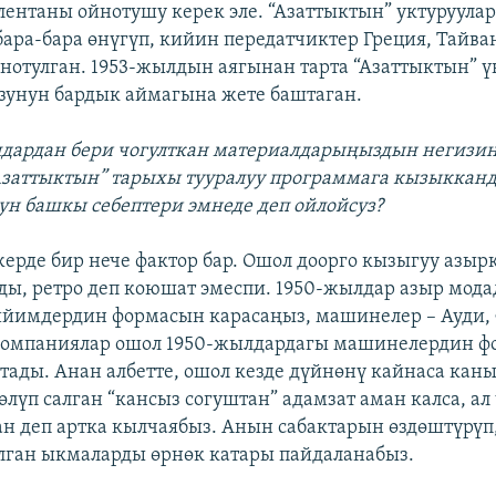
лентаны ойнотушу керек эле. “Азаттыктын” уктуруула
бара-бара өнүгүп, кийин передатчиктер Греция, Тайва
нотулган. 1953-жылдын аягынан тарта “Азаттыктын” 
зунун бардык аймагына жете баштаган.
лдардан бери чогулткан материалдарыңыздын негизи
Азаттыктын” тарыхы тууралуу программага кызыкканда
ун башкы себептери эмнеде деп ойлойсуз?
жерде бир нече фактор бар. Ошол доорго кызыгуу азыр
ды, ретро деп коюшат эмеспи. 1950-жылдар азыр мод
ийимдердин формасын карасаңыз, машинелер – Ауди,
компаниялар ошол 1950-жылдардагы машинелердин 
тады. Анан албетте, ошол кезде дүйнөнү кайнаса каны
өлүп салган “кансыз согуштан” адамзат аман калса, ал
ан деп артка кылчаябыз. Анын сабактарын өздөштүрүп,
лган ыкмаларды өрнөк катары пайдаланабыз.