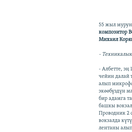
55 жыл мурун
композитор В
Михаил Коряк
- Техникалык
- Албетте, эң
чейин далай 
алып микрофо
экөөбүздүн м
бир адамга 
башкы вокзал
Проводник 2 
вокзалда күт
лентаны алып