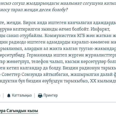
кансыз согуш жылдарындагы маалымат согушуна кат
иосу тарап жеңди десек болобу?
етте, жеңди. Бирок анда иштеген канчалаган адамдард
мүрүнө келтирилген зыянды өлчөп болбойт. Инфаркт,
ды санап отурбайлы. Коммунисттик КГБ жөн жаткан ж
дин радиодо иштеген адамдарды каралап-көөлөгөн м
рыяланып, алардын ал жакта калган тууган-жакында
өрсөтүлбөдү. Германияда иштеп жүргөн журналисттерг
тар жөнөтүлүп, телефон чалып, кысым көрсөтүүлөр болг
ен кетип калгандар да болду. Биздин радионун тарых
 Советтер Союзунда айтылбаган, жашырылган далай 
ндуктан бул биздин өзүбүздүн тарыхыбыз, XX кылым
з
Катталыңыз
Принтер
ера Сагындык кызы