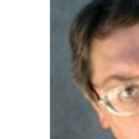
ЭЖЕ-СИҢДИЛЕР
АЗАТТЫК+
ЫҢГАЙСЫЗ СУРООЛОР