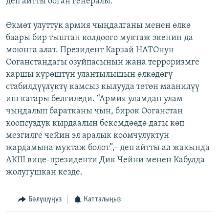
деп айтты ооган генералы.
Өкмөт улуттук армия чыңдалганы менен өлкө
баары бир тыштан колдоого муктаж экенин да
моюнга алат. Президент Карзай НАТОнун
Ооганстандагы озуйпасынын жана терроризмге
каршы күрөштүн улантылышын өлкөдөгү
стабилдүүлүктү камсыз кылууда төтөн маанилүү
иш катары белгиледи. “Армия уламдан улам
чыңдалып баратканы чын, бирок Ооганстан
коопсуздук кырдаалын бекемдөөдө дагы көп
мезгилге чейин эл аралык коомчулуктун
жардамына муктаж болот”,- деп айтты ал жакында
АКШ вице-президенти Дик Чейни менен Кабулда
жолугушкан кезде.
Бөлүшүңүз
Катталыңыз