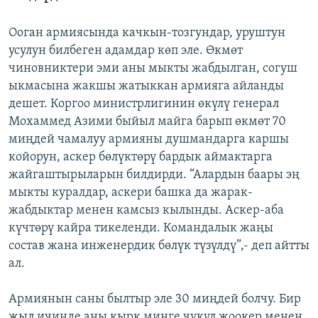
Ооган армиясында качкын-тозгундар, уруштун
усулун билбеген адамдар көп эле. Өкмөт
чиновниктери эми аны мыкты жабдылган, согуш
ыкмасына жакшы жатыккан армияга айланды
дешет. Коргоо министрлигинин өкүлү генерал
Мохаммед Азими быйыл майга барып өкмөт 70
миңдей чамалуу армияны душмандарга каршы
койорун, аскер бөлүктөрү бардык аймактарга
жайгаштырыларын билдирди. “Алардын баары эң
мыкты куралдар, аскери башка да жарак-
жабдыктар менен камсыз кылынды. Аскер-аба
күчтөрү кайра тикеленди. Командалык жаңы
состав жана инженердик бөлүк түзүлдү”,- деп айтты
ал.
Армиянын саны былтыр эле 30 миңдей болчу. Бир
жыл ичинде аны кырк миңге чукул жоокер менен