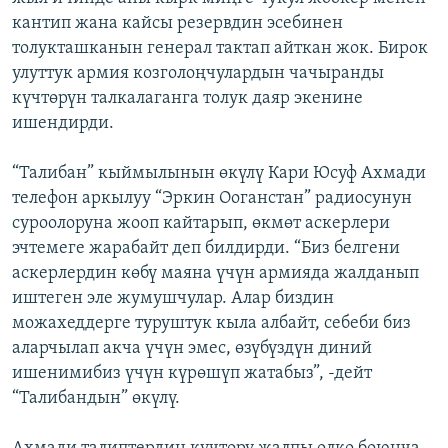
кантип жана кайсы резервдин эсебинен
толукташканын генерал тактап айткан жок. Бирок
улуттук армия козголоңчулардын чачыранды
күчтөрүн талкалаганга толук даяр экенине
ишендирди.
“Талибан” кыймылынын өкүлү Кари Юсуф Ахмади
телефон аркылуу “Эркин Ооганстан” радиосунун
суроолоруна жооп кайтарып, өкмөт аскерлери
эчтемеге жарабайт деп билдирди. “Биз белгени
аскерлердин көбү маяна үчүн армияда жалданып
иштеген эле жумушчулар. Алар биздин
можахеддерге туруштук кыла албайт, себеби биз
аларчылап акча үчүн эмес, өзүбүздүн диний
ишенимибиз үчүн күрөшүп жатабыз”, -дейт
“Талибандын” өкүлү.