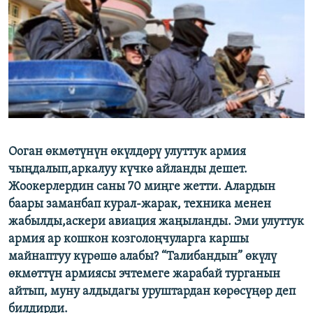
ОНЛАЙН ШЕРИНЕ
ЭЖЕ-СИҢДИЛЕР
АЗАТТЫК+
ЫҢГАЙСЫЗ СУРООЛОР
ЭЕ/АРнун бардык сайттары
Ооган өкмөтүнүн өкүлдөрү улуттук армия
чыңдалып,аркалуу күчкө айланды дешет.
Жоокерлердин саны 70 миңге жетти. Алардын
баары заманбап курал-жарак, техника менен
жабылды,аскери авиация жаңыланды. Эми улуттук
армия ар кошкон козголоңчуларга каршы
майнаптуу күрөшө алабы? “Талибандын” өкүлү
өкмөттүн армиясы эчтемеге жарабай турганын
айтып, муну алдыдагы уруштардан көрөсүңөр деп
билдирди.