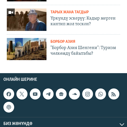
ТАРЫХ ЖАНА ТАГДЫР
Үркүндү эскерүү: Кадыр мерген
кантип жол тоскон?
БОРБОР АЗИЯ
"Борбор Азия Шенгени": Туризм
чөлкөмдү байытабы?
ОНЛАЙН ШЕРИНЕ
БИЗ ЖӨНҮНДӨ