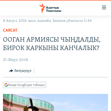
Линктер
Мазмунга
өтүңүз
8-Август, 2026-жыл, ишемби, Бишкек убактысы 11:44
Навигацияга
ЖАҢЫЛЫКТАР
өтүңүз
САЯСАТ
КЫРГЫЗСТАН
Издөөгө
ООГАН АРМИЯСЫ ЧЫҢДАЛДЫ,
салыңыз
ДҮЙНӨ
КЫРГЫЗСТАН
БИРОК КАРКЫНЫ КАНЧАЛЫК?
УКРАИНА
САЯСАТ
ДҮЙНӨ
27-Март, 2008
АТАЙЫН ИЛИКТӨӨ
ЭКОНОМИКА
БОРБОР АЗИЯ
ТВ ПРОГРАММАЛАР
Бөлүшүңүз
МАДАНИЯТ
ПОДКАСТ
БҮГҮН АЗАТТЫКТА
Бизди Google'дан табыңыз
ӨЗГӨЧӨ ПИКИР
ЭКСПЕРТТЕР ТАЛДАЙТ
БИЗ ЖАНА ДҮЙНӨ
Русский
ДАНИСТЕ