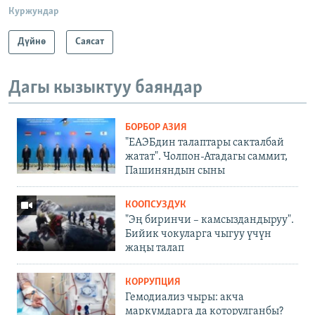
Куржундар
Дүйнө
Саясат
Дагы кызыктуу баяндар
БОРБОР АЗИЯ
"ЕАЭБдин талаптары сакталбай
жатат". Чолпон-Атадагы саммит,
Пашиняндын сыны
КООПСУЗДУК
"Эң биринчи – камсыздандыруу".
Бийик чокуларга чыгуу үчүн
жаңы талап
КОРРУПЦИЯ
Гемодиализ чыры: акча
маркумдарга да которулганбы?