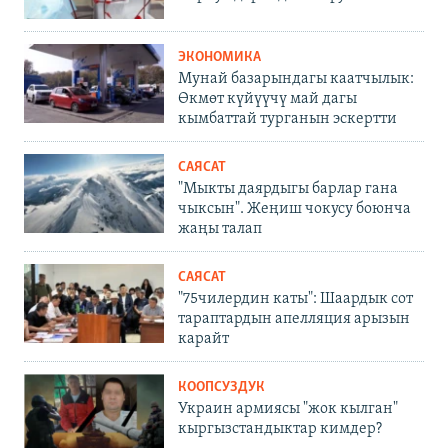
ЭКОНОМИКА
Мунай базарындагы каатчылык:
Өкмөт күйүүчү май дагы
кымбаттай турганын эскертти
САЯСАТ
"Мыкты даярдыгы барлар гана
чыксын". Жеңиш чокусу боюнча
жаңы талап
САЯСАТ
"75чилердин каты": Шаардык сот
тараптардын апелляция арызын
карайт
КООПСУЗДУК
Украин армиясы "жок кылган"
кыргызстандыктар кимдер?