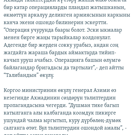
Ахмади талиптердин күчтөрү жалпы өлкө боюнча
бир катар операцияларды пландап жатышканын,
өкмөттүн аркалуу делинген армиясынын каркыны
канча экени ошондо билинерин эскертти.
“Операция учурунда баары болот. Эски ыкмалар
менен бирге жаңы тарыйкалар колдонулат.
Адегенде бир жерден сокку урабыз, андан соң
жагдайга жараша бардык аймактарда тийип-
качып уруш ачабыз. Операцияга башын өлүмгө
байлагандар бригадасы да тартылат”,- деп айтты
“Талибандын” өкүлү.
Коргоо министринин өкүлү генерал Азими өз
кезегинде Ахмадинин сөздөрүн талиптердин
пропагандасына чегерди. “Душман тике багып
катылганга алы калбаганда коомдук пикирге
ушундай чалма ыргытып, куру дүрбөлөң-дүмөк
салганга өтөт. Бул талиптердин ошондой амалы”, -