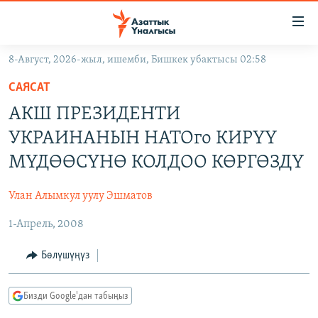
Линктер
Мазмунга
өтүңүз
8-Август, 2026-жыл, ишемби, Бишкек убактысы 02:58
Навигацияга
ЖАҢЫЛЫКТАР
өтүңүз
САЯСАТ
КЫРГЫЗСТАН
Издөөгө
АКШ ПРЕЗИДЕНТИ
салыңыз
ДҮЙНӨ
КЫРГЫЗСТАН
УКРАИНАНЫН НАТОго КИРҮҮ
УКРАИНА
САЯСАТ
ДҮЙНӨ
МҮДӨӨСҮНӨ КОЛДОО КӨРГӨЗДҮ
АТАЙЫН ИЛИКТӨӨ
ЭКОНОМИКА
БОРБОР АЗИЯ
Улан Алымкул уулу Эшматов
ТВ ПРОГРАММАЛАР
МАДАНИЯТ
1-Апрель, 2008
ПОДКАСТ
БҮГҮН АЗАТТЫКТА
ӨЗГӨЧӨ ПИКИР
ЭКСПЕРТТЕР ТАЛДАЙТ
Бөлүшүңүз
БИЗ ЖАНА ДҮЙНӨ
Русский
Бизди Google'дан табыңыз
ДАНИСТЕ