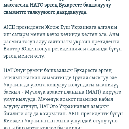
маселесин НАТО эртең Бухаресте башталуучу
саммитте талкуулоого даярданууда.
АКШ президенти Жорж Буш Украинага алгачкы
иш сапары менен кечээ кечинде келген эле. Аны
расмий тосуп алуу салтанаты украин президенти
Виктор Ющенконун резиденциясы алдында бүгүн
эртең менен өттү.
НАТОнун румын башкааласы Бухаресте эртең
ачылып жаткан саммитинде Грузия сыяктуу эле
Украинада уюмга кошулуу жолундагы маанилүү
баскыч - Мүчөлүк аракет планына (МАП) кирүүгө
үмүт кылууда. Мүчөлүк аракет планына кабыл
алууну өтүнүп, НАТОго Украинанын азыркы
бийлиги өзү да кайрылган. АКШ президенти бүгүн
Киевден Украинанын мына ушундай өтүнүчүнө
дагы бир ирээт колдоо билдирди: