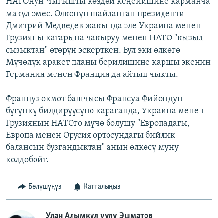
НАТОнун Чыгышты көздөй кеңейишине карманча
макул эмес. Өлкөнүн шайланган президенти
Дмитрий Медведев жакында эле Украина менен
Грузияны катарына чакыруу менен НАТО "кызыл
сызыктан" өтөрүн эскерткен. Бул эки өлкөгө
Мүчөлүк аракет планы берилишине каршы экенин
Германия менен Франция да айтып чыкты.
Француз өкмөт башчысы Франсуа Фийондун
бүгүнкү билдирүүсүнө караганда, Украина менен
Грузиянын НАТОго мүчө болушу "Европадагы,
Европа менен Орусия ортосундагы бийлик
балансын бузгандыктан" анын өлкөсү муну
колдобойт.
Бөлүшүңүз
Катталыңыз
Улан Алымкул уулу Эшматов