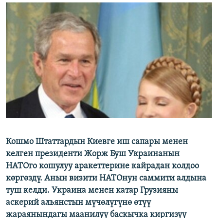
ОНЛАЙН ШЕРИНЕ
ЭЖЕ-СИҢДИЛЕР
АЗАТТЫК+
ЫҢГАЙСЫЗ СУРООЛОР
ЭЕ/АРнун бардык сайттары
Кошмо Штаттардын Киевге иш сапары менен
келген президенти Жорж Буш Украинанын
НАТОго кошулуу аракеттерине кайрадан колдоо
көргөздү. Анын визити НАТОнун саммити алдына
туш келди. Украина менен катар Грузияны
аскерий альянстын мүчөлүгүнө өтүү
жараянындагы маанилүү баскычка киргизүү