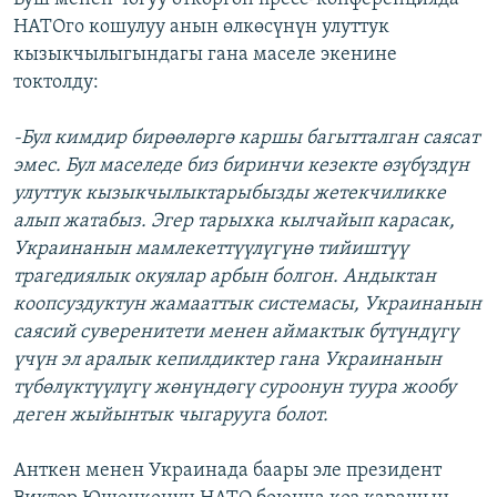
НАТОго кошулуу анын өлкөсүнүн улуттук
кызыкчылыгындагы гана маселе экенине
токтолду:
-Бул кимдир бирөөлөргө каршы багытталган саясат
эмес. Бул маселеде биз биринчи кезекте өзүбүздүн
улуттук кызыкчылыктарыбызды жетекчиликке
алып жатабыз. Эгер тарыхка кылчайып карасак,
Украинанын мамлекеттүүлүгүнө тийиштүү
трагедиялык окуялар арбын болгон. Андыктан
коопсуздуктун жамааттык системасы, Украинанын
саясий суверенитети менен аймактык бүтүндүгү
үчүн эл аралык кепилдиктер гана Украинанын
түбөлүктүүлүгү жөнүндөгү суроонун туура жообу
деген жыйынтык чыгарууга болот.
Анткен менен Украинада баары эле президент