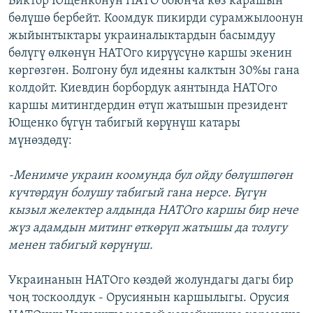
Виктор Ющенконун НАТО боюнча көз карашын
бөлүшө бербейт. Коомдук пикирди сурамжылоонун
жыйынтыктары украиналыктардын басымдуу
бөлүгү өлкөнүн НАТОго кирүүсүнө каршы экенин
көргөзгөн. Болгону бул идеяны калктын 30%ы гана
колдойт. Киевдин борбордук аянтында НАТОго
каршы митингдердин өтүп жатышын президент
Ющенко бүгүн табигый көрүнүш катары
мүнөздөдү:
-Менимче украин коомунда бул ойду бөлүшпөгөн
күчтөрдүн болушу табигый гана нерсе. Бүгүн
кызыл желектер алдында НАТОго каршы бир нече
жүз адамдын митинг өткөрүп жатышы да толугу
менен табигый көрүнүш.
Украинанын НАТОго көздөй жолундагы дагы бир
чоң тоскоолдук - Орусиянын каршылыгы. Орусия