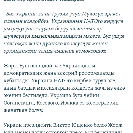
-Биз Украина жана Грузия үчүн Мүчөлүк аракет
планын колдойбуз. Украинанын НАТОго кирүүгө
умтулуусуна жардам берүү альянстын ар
мүчөсүнүн кызыкчылыгындагы маселе. Бул ушул
чөлкөмдө жана дүйнөдө коопсуздук менен
эркиндиктин чыңдалышына көмөктөшөт.
Жорж Буш ошондой эле Украинадагы
демократиялык жана аскерий реформаларды
кубаттады. Украина НАТОго кирбей туруп эле,
анын бардык миссияларын колдогон жалгыз өлкө
экенин белгиледи. Украина буга чейин
Ооганстанга, Косового, Иракка өз жоокерлерин
жөнөткөн болчу.
Украин президенти Виктор Ющенко болсо Жорж
Буш менен чогуу өткөргөн пресс-конференцияда