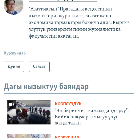
"Азаттыктын" Прагадагы кеңсесинин
кызматкери, журналист, саясат жана
экономика тармактары боюнча адис. Кыргыз
улуттук университетинин журналистика
факультетин аяктаган.
Куржундар
Дүйнө
Саясат
Дагы кызыктуу баяндар
КООПСУЗДУК
"Эң биринчи – камсыздандыруу".
Бийик чокуларга чыгуу үчүн
жаңы талап