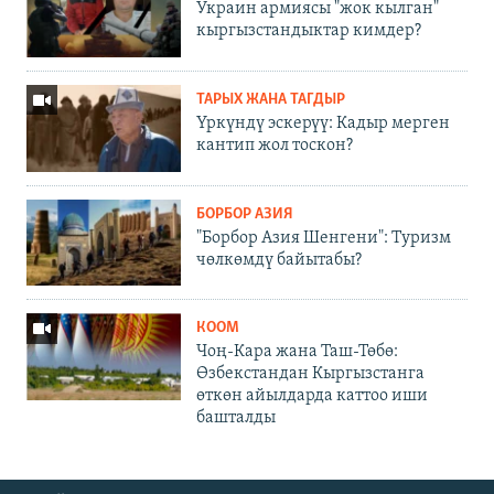
Украин армиясы "жок кылган"
кыргызстандыктар кимдер?
ТАРЫХ ЖАНА ТАГДЫР
Үркүндү эскерүү: Кадыр мерген
кантип жол тоскон?
БОРБОР АЗИЯ
"Борбор Азия Шенгени": Туризм
чөлкөмдү байытабы?
КООМ
Чоң-Кара жана Таш-Төбө:
Өзбекстандан Кыргызстанга
өткөн айылдарда каттоо иши
башталды