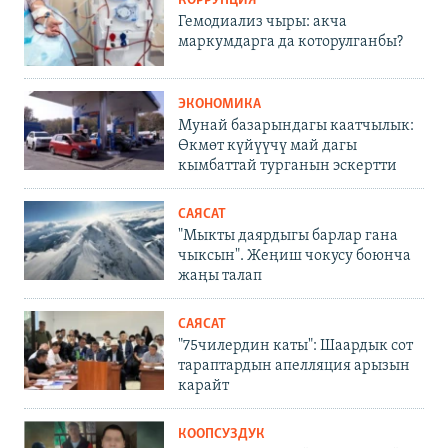
КОРРУПЦИЯ
Гемодиализ чыры: акча
маркумдарга да которулганбы?
ЭКОНОМИКА
Мунай базарындагы каатчылык:
Өкмөт күйүүчү май дагы
кымбаттай турганын эскертти
САЯСАТ
"Мыкты даярдыгы барлар гана
чыксын". Жеңиш чокусу боюнча
жаңы талап
САЯСАТ
"75чилердин каты": Шаардык сот
тараптардын апелляция арызын
карайт
КООПСУЗДУК