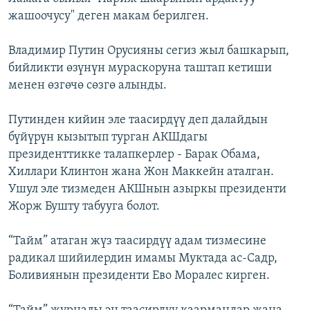
жашоочусу" деген макам берилген.
Владимир Путин Орусияны сегиз жыл башкарып,
бийликти өзүнүн мураскоруна таштап кетиши
менен өзгөчө сөзгө алынды.
Путинден кийин эле таасирдүү деп далайдын
бүйүрүн кызытып турган АКШдагы
президенттикке талапкерлер - Барак Обама,
Хиллари Клинтон жана Жон Маккейн аталган.
Ушул эле тизмеден АКШнын азыркы президенти
Жорж Бушту табууга болот.
“Тайм” атаган жүз таасирдүү адам тизмесине
радикал шийилердин имамы Муктада ас-Садр,
Боливиянын президенти Ево Моралес кирген.