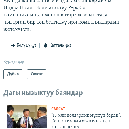
АКШда жашаган теги индиялык ишкер айым
Индра Нойи. Нойи атактуу PepsiCo
компаниясынын менен катар эле азык-түлүк
чыгарган бир топ белгилүү ири компаниялардын
жетекчиси.
Бөлүшүңүз
Катталыңыз
Куржундар
Дүйнө
Саясат
Дагы кызыктуу баяндар
САЯСАТ
"15 млн долларлык мүлкүн берди".
Конгантиевди абактан алып
калган чечим