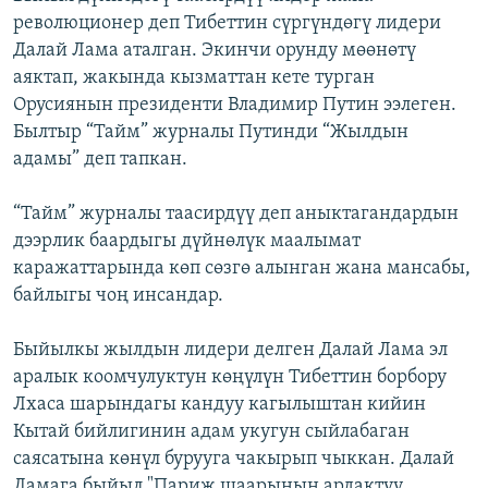
революционер деп Тибеттин сүргүндөгү лидери
Далай Лама аталган. Экинчи орунду мөөнөтү
аяктап, жакында кызматтан кете турган
Орусиянын президенти Владимир Путин ээлеген.
Былтыр “Тайм” журналы Путинди “Жылдын
адамы” деп тапкан.
“Тайм” журналы таасирдүү деп аныктагандардын
дээрлик баардыгы дүйнөлүк маалымат
каражаттарында көп сөзгө алынган жана мансабы,
байлыгы чоң инсандар.
Быйылкы жылдын лидери делген Далай Лама эл
аралык коомчулуктун көңүлүн Тибеттин борбору
Лхаса шарындагы кандуу кагылыштан кийин
Кытай бийлигинин адам укугун сыйлабаган
саясатына көнүл бурууга чакырып чыккан. Далай
Ламага быйыл "Париж шаарынын ардактуу