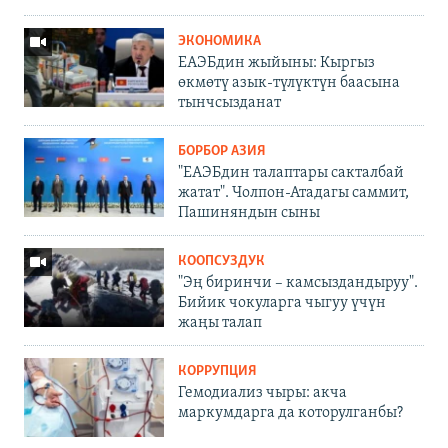
ЭКОНОМИКА
ЕАЭБдин жыйыны: Кыргыз
өкмөтү азык-түлүктүн баасына
тынчсызданат
БОРБОР АЗИЯ
"ЕАЭБдин талаптары сакталбай
жатат". Чолпон-Атадагы саммит,
Пашиняндын сыны
КООПСУЗДУК
"Эң биринчи – камсыздандыруу".
Бийик чокуларга чыгуу үчүн
жаңы талап
КОРРУПЦИЯ
Гемодиализ чыры: акча
маркумдарга да которулганбы?