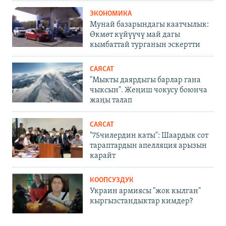
ЭКОНОМИКА
Мунай базарындагы каатчылык:
Өкмөт күйүүчү май дагы
кымбаттай турганын эскертти
САЯСАТ
"Мыкты даярдыгы барлар гана
чыксын". Жеңиш чокусу боюнча
жаңы талап
САЯСАТ
"75чилердин каты": Шаардык сот
тараптардын апелляция арызын
карайт
КООПСУЗДУК
Украин армиясы "жок кылган"
кыргызстандыктар кимдер?