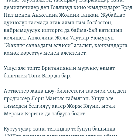
“Тайм” журналы эң таасирдүү каармандар жана
демилгечилер деп Голливуд кино жылдыздары Брэд
Пит менен Анжелина Жолини тапкан. Жубайлар
дүйнөлүк тасмада атак алып тим болбостон,
кайрымдуулук иштерге да байма-бай катышып
келишет. Анжелина Жоли Улуттар Уюмунун
“Жакшы санаадагы элчиси” аталып, качкындарга
көмөк көрсөтүү менен алектенет.
Ушул эле топто Британиянын мурунку өкмөт
башчысы Тони Блэр да бар.
Артисттер жана шоу-бизнестеги таасири чоң деп
продюссер Лорн Майклс табылган. Ушул эле
тизмеден белгилүү актер Жорж Клуни, ырчы
Мерайи Кэрини да табууга болот.
Куруучулар жана титандар тобунун башында