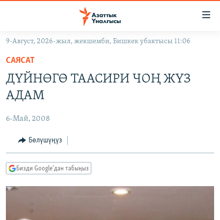
Линктер
Мазмунга
өтүңүз
9-Август, 2026-жыл, жекшемби, Бишкек убактысы 11:06
Навигацияга
ЖАҢЫЛЫКТАР
өтүңүз
САЯСАТ
КЫРГЫЗСТАН
Издөөгө
ДҮЙНӨГӨ ТААСИРИ ЧОҢ ЖҮЗ
салыңыз
ДҮЙНӨ
КЫРГЫЗСТАН
АДАМ
УКРАИНА
САЯСАТ
ДҮЙНӨ
6-Май, 2008
АТАЙЫН ИЛИКТӨӨ
ЭКОНОМИКА
БОРБОР АЗИЯ
ТВ ПРОГРАММАЛАР
Бөлүшүңүз
МАДАНИЯТ
ПОДКАСТ
БҮГҮН АЗАТТЫКТА
Бизди Google'дан табыңыз
ӨЗГӨЧӨ ПИКИР
ЭКСПЕРТТЕР ТАЛДАЙТ
БИЗ ЖАНА ДҮЙНӨ
Русский
ДАНИСТЕ