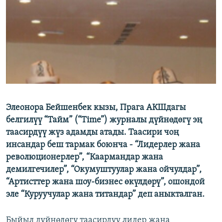
ОНЛАЙН ШЕРИНЕ
ЭЖЕ-СИҢДИЛЕР
АЗАТТЫК+
ЫҢГАЙСЫЗ СУРООЛОР
ЭЕ/АРнун бардык сайттары
Элеонора Бейшенбек кызы, Прага АКШдагы
белгилүү “Тайм” (“Time”) журналы дүйнөдөгү эң
таасирдүү жүз адамды атады. Таасири чоң
инсандар беш тармак боюнча - “Лидерлер жана
революционерлер”, “Каармандар жана
демилгечилер”, “Окумуштуулар жана ойчулдар”,
“Артисттер жана шоу-бизнес өкүлдөрү”, ошондой
эле “Куруучулар жана титандар” деп аныкталган.
Быйыл дүйнөдөгү таасирдүү лидер жана