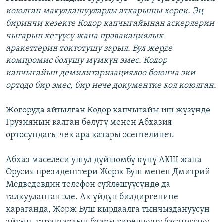
коюлган макулдашууларды аткарышы керек. Эң
биринчи кезекте Кодор капчыгайынан аскерлерин
чыгарып кетүүсү жана провакациялык
аракеттерин токтотушу зарыл. Бул жерде
компромис болушу мүмкүн эмес. Кодор
капчыгайын демилитаризациялоо боюнча эки
ортодо бир эмес, бир нече документке кол коюлган.
Жогоруда айтылган Кодор капчыгайы иш жүзүндө
Грузиянын калган бөлүгү менен Абхазия
ортосундагы чек ара катары эсептелинет.
Абхаз маселеси ушул дүйшөмбү күнү АКШ жана
Орусия президенттери Жорж Буш менен Дмитрий
Медведевдин телефон сүйлөшүүсүндө да
талкууланган эле. Ак үйдүн билдиргенине
караганда, Жорж Буш кырдаалга тынчыздануусун
айтып, тараптардын баары тирешүүнү басаңдатуу