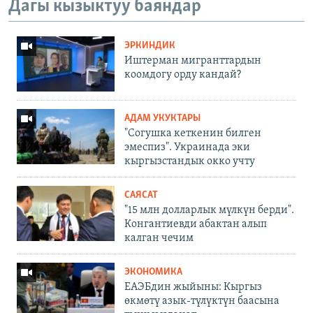
Дагы кызыктуу баяндар
ЭРКИНДИК
Иштерман мигранттардын
коомдогу орду кандай?
АДАМ УКУКТАРЫ
"Согушка кеткенин билген
эмеспиз". Украинада эки
кыргызстандык окко учту
САЯСАТ
"15 млн долларлык мүлкүн берди".
Конгантиевди абактан алып
калган чечим
ЭКОНОМИКА
ЕАЭБдин жыйыны: Кыргыз
өкмөтү азык-түлүктүн баасына