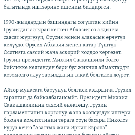
багытында иштээрине ишеним билдирген.
1990-жылдардын башындагы согуштан кийин
Грузиядан ажырап кеткен Абхазия өз алдынча
саясат жүргүзүп, Орусия менен алакасын өрчүтүп
келүүдө. Орусия Абхазия менен катар Түштүк
Осетияга саясий жана аскерий колдоо көргөзөт.
Грузин президенти Михаил Саакашвили болсо
бийликке келгенден бери бул жикчил аймактарды
көзөмөлгө алуу зарылдыгын такай белгилеп жүрөт.
Айтор мунасага баруунун белгиси азырынча Грузия
тараптан да байкалбагансыйт. Президент Михаил
Саакашвилинин саясий өнөктөшү, грузин
парламентинин коргонуу жана коопсуздук иштери
боюнча комитетинин төрага орун басары Николоз
Руруа кечээ "Азаттык жана Эркин Европа"