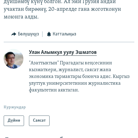
дүйшөмбү күнү болгон. Ал эми Грузия андай
учактан бирөөнү, 20-апрелде гана жоготконун
моюнга алды.
Бөлүшүңүз
Катталыңыз
Улан Алымкул уулу Эшматов
"Азаттыктын" Прагадагы кеңсесинин
кызматкери, журналист, саясат жана
экономика тармактары боюнча адис. Кыргыз
улуттук университетинин журналистика
факультетин аяктаган.
Куржундар
Дүйнө
Саясат