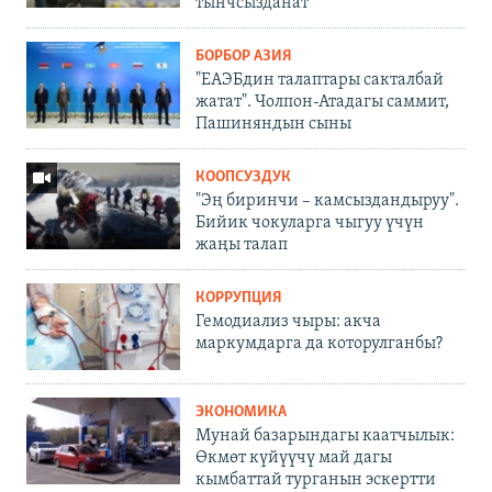
тынчсызданат
БОРБОР АЗИЯ
"ЕАЭБдин талаптары сакталбай
жатат". Чолпон-Атадагы саммит,
Пашиняндын сыны
КООПСУЗДУК
"Эң биринчи – камсыздандыруу".
Бийик чокуларга чыгуу үчүн
жаңы талап
КОРРУПЦИЯ
Гемодиализ чыры: акча
маркумдарга да которулганбы?
ЭКОНОМИКА
Мунай базарындагы каатчылык:
Өкмөт күйүүчү май дагы
кымбаттай турганын эскертти