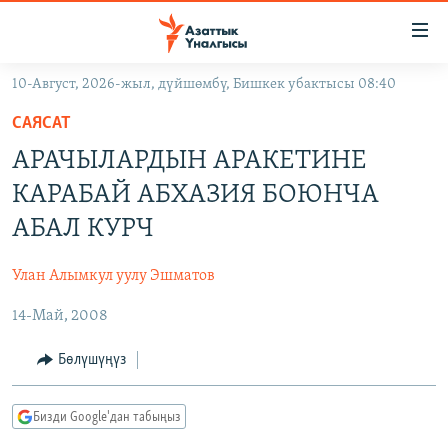
Линктер
Мазмунга
өтүңүз
10-Август, 2026-жыл, дүйшөмбү, Бишкек убактысы 08:40
Навигацияга
ЖАҢЫЛЫКТАР
өтүңүз
САЯСАТ
КЫРГЫЗСТАН
Издөөгө
АРАЧЫЛАРДЫН АРАКЕТИНЕ
салыңыз
ДҮЙНӨ
КЫРГЫЗСТАН
КАРАБАЙ АБХАЗИЯ БОЮНЧА
УКРАИНА
САЯСАТ
ДҮЙНӨ
АБАЛ КУРЧ
АТАЙЫН ИЛИКТӨӨ
ЭКОНОМИКА
БОРБОР АЗИЯ
Улан Алымкул уулу Эшматов
ТВ ПРОГРАММАЛАР
МАДАНИЯТ
14-Май, 2008
ПОДКАСТ
БҮГҮН АЗАТТЫКТА
ӨЗГӨЧӨ ПИКИР
ЭКСПЕРТТЕР ТАЛДАЙТ
Бөлүшүңүз
БИЗ ЖАНА ДҮЙНӨ
Русский
Бизди Google'дан табыңыз
ДАНИСТЕ