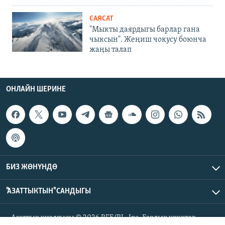
САЯСАТ
"Мыкты даярдыгы барлар гана
чыксын". Жеңиш чокусу боюнча
жаңы талап
ОНЛАЙН ШЕРИНЕ
БИЗ ЖӨНҮНДӨ
"АЗАТТЫКТЫН" САНДЫГЫ
Азаттык үналгысы © 2026 RFE/RL, Inc. Бардык укуктар