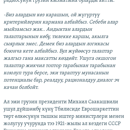
радиосунун грузин кызматына буларды айтты:
-Биз алардын көз карашын, ой жүгүртүү
критерийлерин кармана албайбыз. Себеби алар
мыйзамсыз жак.. Андыктан алардын
талаптарынын көбү, тилекке каршы, акылга
сыярлык эмес. Демек биз алардын логикасы
боюнча кете албайбыз. Бул жүйөөсүз талаптар
жалгыз гана максатты көздөйт. Ушуга окшогон
талаптар жикчил топтор тарабынан тарабынан
коюлуп тура берсе, эки тараптуу мунасанын
потенциалы бар, реалдуу, рационалдуу диалог эч
качан болбойт.
Ал эми грузин президенти Михаил Саакашвили
ушул дүйшөмбү күнү Тбилисиде Еврошаркеттин
төрт өлкөсүнүн тышкы иштер министрлери менен
жолугуу учурунда тээ 1921-жылы ал кездеги СССР