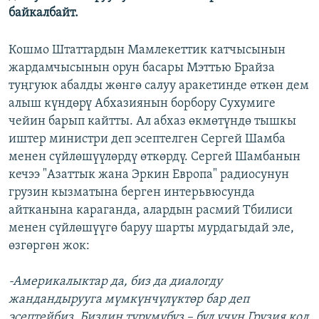
байкалбайт.
Кошмо Штаттардын Мамлекеттик катчысынын
жардамчысынын орун басары Мэттью Брайза
туңгуюк абалды жөнгө салуу аракетинде өткөн дем
алыш күндөрү Абхазиянын борбору Сухумиге
чейин барып кайтты. Ал абхаз өкмөтүндө тышкы
иштер министри деп эсептелген Сергей Шамба
менен сүйлөшүүлөрдү өткөрдү. Сергей Шамбанын
кечээ "Азаттык жана Эркин Европа" радиосунун
грузин кызматына берген интерьвюсунда
айтканына караганда, алардын расмий Тбилиси
менен сүйлөшүүгө баруу шарты мурдагыдай эле,
өзгөргөн жок:
-Америкалыктар да, биз да диалогду
жандандырууга мүмкүнчүлүктөр бар деп
эсептейбиз. Биздин турумубуз – бул үчүн Грузия кол