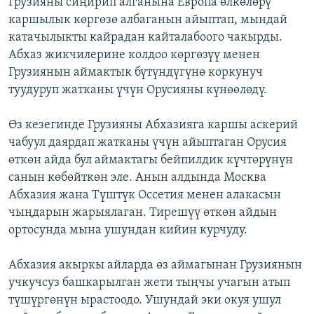
Грузияны сиңирип алганына Европа өлкөлөрү
каршылык көргөзө албаганын айыптап, мындай
катачылыкты кайрадан кайталабоого чакырды.
Абхаз жикчилерине колдоо көргөзүү менен
Грузиянын аймактык бүтүндүгүнө коркунуч
туудуруп жатканы үчүн Орусияны күнөөлөдү.
Өз кезегинде Грузияны Абхазияга каршы аскерий
чабуул даярдап жатканы үчүн айыптаган Орусия
өткөн айда бул аймактагы бейпилдик күчтөрүнүн
санын көбөйткөн эле. Анын алдында Москва
Абхазия жана Түштүк Оссетия менен алакасын
чыңдарын жарыялаган. Тирешүү өткөн айдын
ортосунда мына ушундан кийин курчуду.
Абхазия акыркы айларда өз аймагынан Грузиянын
учкучсуз башкарылган жети тыңчы учагын атып
түшүргөнүн ырастоодо. Ушундай эки окуя ушул