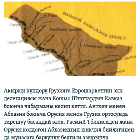
ОНЛАЙН ШЕРИНЕ
ЭЖЕ-СИҢДИЛЕР
АЗАТТЫК+
ЫҢГАЙСЫЗ СУРООЛОР
ЭЕ/АРнун бардык сайттары
Акыркы күндөрү Грузияга Еврошаркеттин эки
делегациясы жана Кошмо Штаттардын Кавказ
боюнча чабарманы келип кетти. Анткен менен
Абхазия боюнча Орусия менен Грузия ортосунда
тирешүү басаңдай элек. Расмий Тбилисиден жана
Орусия колдогон Абхазиянын жикчил бийлигинен
да мунасага баруунун белгиси азырынча