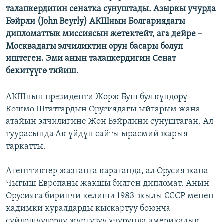
талапкердигин сенатка сунуштады. Азыркы учурда
ОНЛАЙН ШЕРИНЕ
ЭЖЕ-СИҢДИЛЕР
Бэйрли (John Beyrly) АКШнын Болгариядагы
АЗАТТЫК+
дипломаттык миссиясын жетектейт, ага дейре –
ЫҢГАЙСЫЗ СУРООЛОР
Москвадагы элчиликтин орун басары болуп
иштеген. Эми анын талапкердигин Сенат
бекитүүгө тийиш.
ЭЕ/АРнун бардык сайттары
АКШнын президенти Жорж Буш бул күндөрү
Кошмо Штаттардын Орусиядагы ыйгарым жана
атайын элчилигине Жон Бэйрлини сунуштаган. Ал
туурасында Ак үйдүн сайты ырасмий жарыя
таркатты.
Агенттиктер жазганга караганда, ал Орусия жана
Чыгыш Европаны жакшы билген дипломат. Анын
Орусияга биринчи келиши 1983-жылы СССР менен
кадимки куралдарды кыскартуу боюнча
сүйлөшүүлөрдү жүргүзүү учурунда америкалык