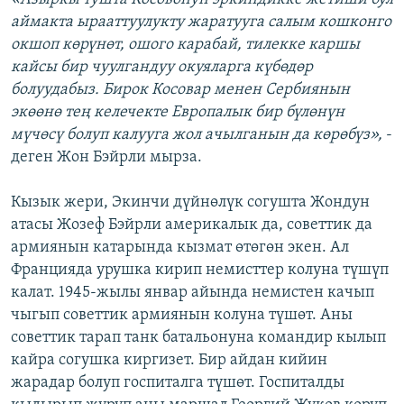
аймакта ырааттуулукту жаратууга салым кошконго
окшоп көрүнөт, ошого карабай, тилекке каршы
кайсы бир чуулгандуу окуяларга күбөдөр
болуудабыз. Бирок Косовар менен Сербиянын
экөөнө тең келечекте Европалык бир бүлөнүн
мүчөсү болуп калууга жол ачылганын да көрөбүз»,
-
деген Жон Бэйрли мырза.
Кызык жери, Экинчи дүйнөлүк согушта Жондун
атасы Жозеф Бэйрли америкалык да, советтик да
армиянын катарында кызмат өтөгөн экен. Ал
Францияда урушка кирип немисттер колуна түшүп
калат. 1945-жылы январ айында немистен качып
чыгып советтик армиянын колуна түшөт. Аны
советтик тарап танк батальонуна командир кылып
кайра согушка киргизет. Бир айдан кийин
жарадар болуп госпиталга түшөт. Госпиталды