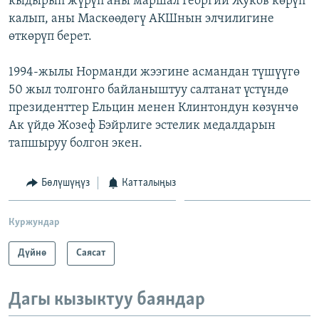
кыдырып жүрүп аны маршал Георгий Жуков көрүп
калып, аны Маскөөдөгү АКШнын элчилигине
өткөрүп берет.
1994-жылы Норманди жээгине асмандан түшүүгө
50 жыл толгонго байланыштуу салтанат үстүндө
президенттер Ельцин менен Клинтондун көзүнчө
Ак үйдө Жозеф Бэйрлиге эстелик медалдарын
тапшыруу болгон экен.
Бөлүшүңүз
Катталыңыз
Куржундар
Дүйнө
Саясат
Дагы кызыктуу баяндар