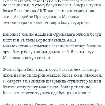
делегациянын мүчөсү болуп келген. Азыркы тушта
болсо Болгарияда АКШнын элчиси кызматында
экен. Ага дейре Прагада жана Маскөөдө
элчиликтердин кеңешчилери болуп туруптур.
Бэйрлиге чейин АКШнын Орусиядага элчиси болуп
иштеген Уильям Бернс жакында АКШ
мамлекеттик катчысына саясий маселелер боюнча
орун басар болуп дайындалганга байлыныштуу
Маскөөдөн көчүп кеткен.
Жон Бэйрли беш тилди: орус, болгар, чех, француз
жана немис тилдерин жакшы билет экен. Маселен,
19-мартта ал, Пловдив шаарында студенттер менен
болгон жолугушуу маалында, болгар тилинде,
Косово маселеси туурасында буларды айткан:
«Азыркы тушта Косовонун эркиндикке жетиши бул