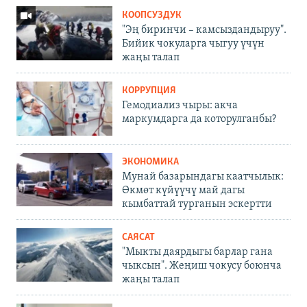
КООПСУЗДУК
"Эң биринчи – камсыздандыруу".
Бийик чокуларга чыгуу үчүн
жаңы талап
КОРРУПЦИЯ
Гемодиализ чыры: акча
маркумдарга да которулганбы?
ЭКОНОМИКА
Мунай базарындагы каатчылык:
Өкмөт күйүүчү май дагы
кымбаттай турганын эскертти
САЯСАТ
"Мыкты даярдыгы барлар гана
чыксын". Жеңиш чокусу боюнча
жаңы талап