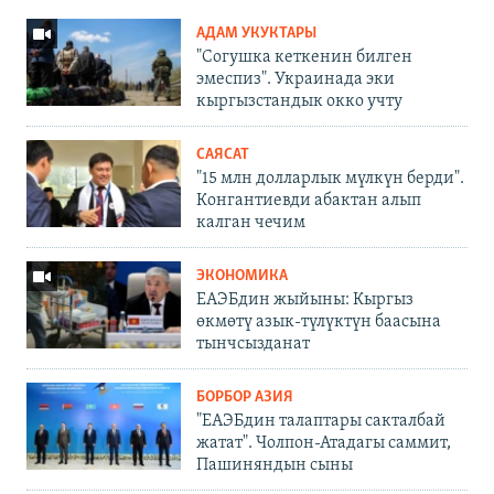
АДАМ УКУКТАРЫ
"Согушка кеткенин билген
эмеспиз". Украинада эки
кыргызстандык окко учту
САЯСАТ
"15 млн долларлык мүлкүн берди".
Конгантиевди абактан алып
калган чечим
ЭКОНОМИКА
ЕАЭБдин жыйыны: Кыргыз
өкмөтү азык-түлүктүн баасына
тынчсызданат
БОРБОР АЗИЯ
"ЕАЭБдин талаптары сакталбай
жатат". Чолпон-Атадагы саммит,
Пашиняндын сыны