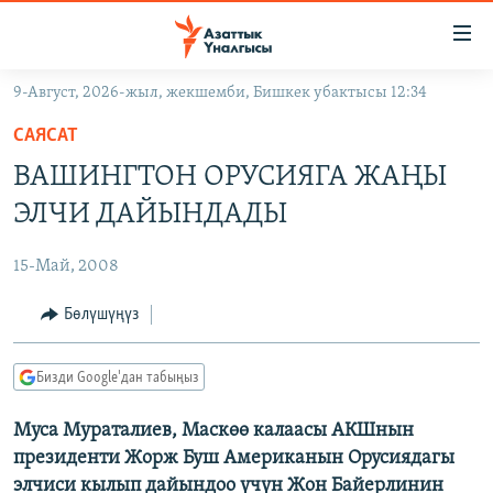
Линктер
Мазмунга
өтүңүз
9-Август, 2026-жыл, жекшемби, Бишкек убактысы 12:34
Навигацияга
ЖАҢЫЛЫКТАР
өтүңүз
САЯСАТ
КЫРГЫЗСТАН
Издөөгө
ВАШИНГТОН ОРУСИЯГА ЖАҢЫ
салыңыз
ДҮЙНӨ
КЫРГЫЗСТАН
ЭЛЧИ ДАЙЫНДАДЫ
УКРАИНА
САЯСАТ
ДҮЙНӨ
15-Май, 2008
АТАЙЫН ИЛИКТӨӨ
ЭКОНОМИКА
БОРБОР АЗИЯ
ТВ ПРОГРАММАЛАР
Бөлүшүңүз
МАДАНИЯТ
ПОДКАСТ
БҮГҮН АЗАТТЫКТА
Бизди Google'дан табыңыз
ӨЗГӨЧӨ ПИКИР
ЭКСПЕРТТЕР ТАЛДАЙТ
Муса Мураталиев, Маскөө калаасы АКШнын
БИЗ ЖАНА ДҮЙНӨ
Русский
президенти Жорж Буш Американын Орусиядагы
ДАНИСТЕ
элчиси кылып дайындоо үчүн Жон Байерлинин