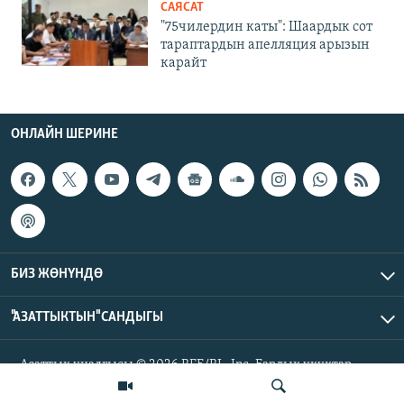
САЯСАТ
"75чилердин каты": Шаардык сот
тараптардын апелляция арызын
карайт
ОНЛАЙН ШЕРИНЕ
БИЗ ЖӨНҮНДӨ
"АЗАТТЫКТЫН" САНДЫГЫ
Азаттык үналгысы © 2026 RFE/RL, Inc. Бардык укуктар
корголгон.