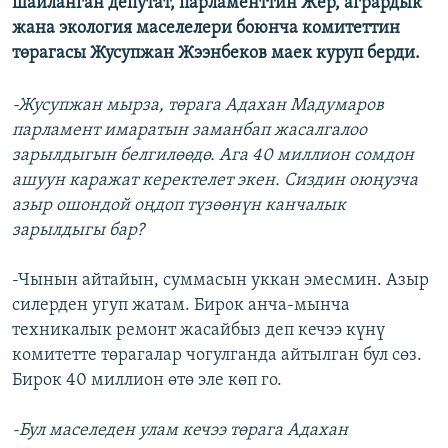
шайланган депутат, парламенттин Жер, агрардык
жана экология маселелери боюнча комитеттин
төрагасы Жусупжан Жээнбеков маек куруп берди.
-Жусупжан мырза, төрага Адахан Мадумаров
парламент имаратын заманбап жасалгалоо
зарылдыгын белгилөөдө. Ага 40 миллион сомдон
ашуун каражат керектелет экен. Сиздин оюңузча
азыр ошондой оңдоп түзөөнүн канчалык
зарылдыгы бар?
-Чынын айтайын, суммасын уккан эмесмин. Азыр
силерден угуп жатам. Бирок анча-мынча
техникалык ремонт жасайбыз деп кечээ күнү
комитетте төрагалар чогулганда айтылган бул сөз.
Бирок 40 миллион өтө эле көп го.
-Бул маселеден улам кечээ төрага Адахан