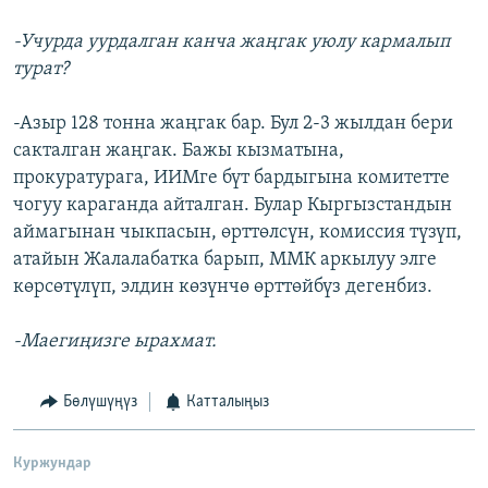
-Учурда уурдалган канча жаңгак уюлу кармалып
турат?
-Азыр 128 тонна жаңгак бар. Бул 2-3 жылдан бери
сакталган жаңгак. Бажы кызматына,
прокуратурага, ИИМге бүт бардыгына комитетте
чогуу караганда айталган. Булар Кыргызстандын
аймагынан чыкпасын, өрттөлсүн, комиссия түзүп,
атайын Жалалабатка барып, ММК аркылуу элге
көрсөтүлүп, элдин көзүнчө өрттөйбүз дегенбиз.
-Маегиңизге ырахмат.
Бөлүшүңүз
Катталыңыз
Куржундар