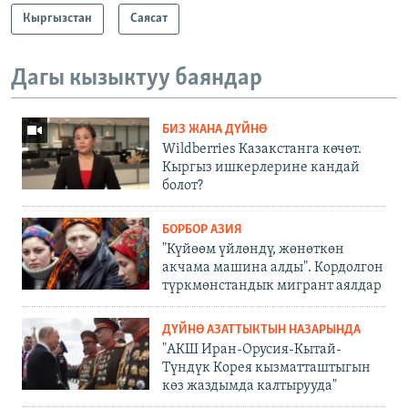
Кыргызстан
Саясат
Дагы кызыктуу баяндар
БИЗ ЖАНА ДҮЙНӨ
Wildberries Казакстанга көчөт.
Кыргыз ишкерлерине кандай
болот?
БОРБОР АЗИЯ
"Күйөөм үйлөндү, жөнөткөн
акчама машина алды". Кордолгон
түркмөнстандык мигрант аялдар
ДҮЙНӨ АЗАТТЫКТЫН НАЗАРЫНДА
"АКШ Иран-Орусия-Кытай-
Түндүк Корея кызматташтыгын
көз жаздымда калтырууда"