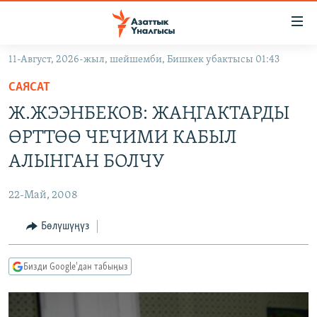
Линктер
Мазмунга
өтүңүз
11-Август, 2026-жыл, шейшемби, Бишкек убактысы 01:43
Навигацияга
ЖАҢЫЛЫКТАР
өтүңүз
САЯСАТ
КЫРГЫЗСТАН
Издөөгө
Ж.ЖЭЭНБЕКОВ: ЖАҢГАКТАРДЫ
салыңыз
ДҮЙНӨ
КЫРГЫЗСТАН
ӨРТТӨӨ ЧЕЧИМИ КАБЫЛ
УКРАИНА
САЯСАТ
ДҮЙНӨ
АЛЫНГАН БОЛЧУ
АТАЙЫН ИЛИКТӨӨ
ЭКОНОМИКА
БОРБОР АЗИЯ
22-Май, 2008
ТВ ПРОГРАММАЛАР
МАДАНИЯТ
Бөлүшүңүз
ПОДКАСТ
БҮГҮН АЗАТТЫКТА
ӨЗГӨЧӨ ПИКИР
ЭКСПЕРТТЕР ТАЛДАЙТ
Бизди Google'дан табыңыз
БИЗ ЖАНА ДҮЙНӨ
Русский
ДАНИСТЕ