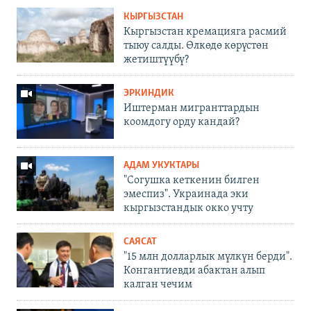
КЫРГЫЗСТАН
Кыргызстан кремацияга расмий
тыюу салды. Өлкөдө көрүстөн
жетиштүүбү?
ЭРКИНДИК
Иштерман мигранттардын
коомдогу орду кандай?
АДАМ УКУКТАРЫ
"Согушка кеткенин билген
эмеспиз". Украинада эки
кыргызстандык окко учту
САЯСАТ
"15 млн долларлык мүлкүн берди".
Конгантиевди абактан алып
калган чечим