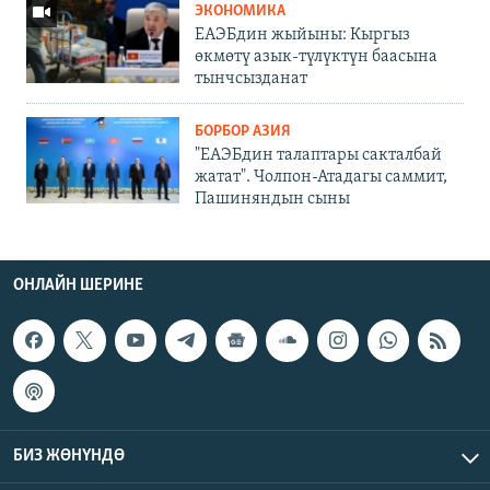
ЭКОНОМИКА
ЕАЭБдин жыйыны: Кыргыз
өкмөтү азык-түлүктүн баасына
тынчсызданат
БОРБОР АЗИЯ
"ЕАЭБдин талаптары сакталбай
жатат". Чолпон-Атадагы саммит,
Пашиняндын сыны
ОНЛАЙН ШЕРИНЕ
БИЗ ЖӨНҮНДӨ