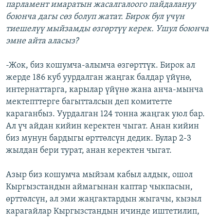
парламент имаратын жасалгалоого пайдалануу
боюнча дагы сөз болуп жатат. Бирок бул үчүн
тиешелүү мыйзамды өзгөртүү керек. Ушул боюнча
эмне айта аласыз?
-Жок, биз кошумча-алымча өзгөрттүк. Бирок ал
жерде 186 куб уурдалган жаңгак балдар үйүнө,
интернаттарга, карылар үйүнө жана анча-мынча
мектепттерге багытталсын деп комитетте
караганбыз. Уурдалган 124 тонна жаңгак уюл бар.
Ал үч айдан кийин керектен чыгат. Анан кийин
биз мунун бардыгы өрттөлсүн дедик. Булар 2-3
жылдан бери турат, анан керектен чыгат.
Азыр биз кошумча мыйзам кабыл алдык, ошол
Кыргызстандын аймагынан каптар чыкпасын,
өрттөлсүн, ал эми жаңгактардын жыгачы, кызыл
карагайлар Кыргызстандын ичинде иштетилип,