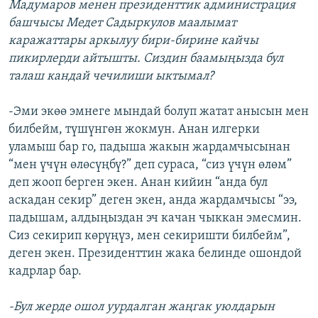
Мадумаров менен президенттик администрация
башчысы Медет Садыркулов маалымат
каражаттары аркылуу бири-бирине кайчы
пикирлерди айтышты. Сиздин баамыңызда бул
талаш кандай чечилиши ыктымал?
-Эми экөө эмнеге мындай болуп жатат анысын мен
билбейм, түшүнгөн жокмун. Анан илгерки
уламыш бар го, падыша жакын жардамчысынан
“мен үчүн өлөсүңбү?” деп сураса, “сиз үчүн өлөм”
деп жооп берген экен. Анан кийин “анда бул
аскадан секир” деген экен, анда жардамчысы “ээ,
падышам, алдыңыздан эч качан чыккан эмесмин.
Сиз секирип көрүңүз, мен секиришти билбейм”,
деген экен. Президенттин жака белинде ошондой
кадрлар бар.
-Бул жерде ошол уурдалган жаңгак уюлдарын