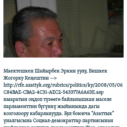
ОНЛАЙН ШЕРИНЕ
ЭЖЕ-СИҢДИЛЕР
АЗАТТЫК+
ЫҢГАЙСЫЗ СУРООЛОР
ЭЕ/АРнун бардык сайттары
Маектешкен Шайырбек Эркин уулу, Бишкек
Жогорку Кеңештин -->
http://rfe.azattyk.org/rubrics/politics/ky/2008/05/06
C84BAE-CBA2-4C31-AEC2-543377A6A63E.asp
имаратын оңдоп түзөөгө байланышкан маселе
парламенттин бүгүнкү жыйынында дагы
козголоору кабарланууда. Бул боюнча “Азаттык”
үналгысына Социал-демократтар партиясынан