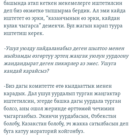
башында атап кеткен мекемелерге иштетилсин
деп биз өкмөткө тапшырма бердик. Ал эми кайда
иштетет өз эрки, “казанчынын өз эрки, кайдан
кулак чыгарса” демекчи. Бул жагын карап туура
иштетиш керек.
-Ушул уюлду пайдаланабыз деген шылтоо менен
мыйзамды өзгөртүү эртең жаңгак уюлун уурдоону
жандандырат деген пикирлер аз эмес. Ушуга
кандай карайсыз?
-Биз дагы комитетте өтө кылдааттык менен
карадык. Дал ушул уурдалып турган жаңгактар
иштетилсин, эгерде башка дагы уурдала турган
болсо, аны ошол жеринде өрттөмөй чечимин
чыгарганбыз. Экинчи уурдабасын, Өзбекстан
болобу, Казакстан болобу, эч жакка сатылбасын деп
буга катуу мораторий койгонбуз.