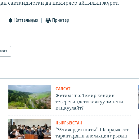
дан сактандырган да пикирлер айтылып жүрөт.
з
Катталыңыз
Принтер
ясат
САЯСАТ
Жетим-Тоо: Темир кендин
тегерегиндеги талкуу эмнени
каңкуулайт?
КЫРГЫЗСТАН
"75чилердин каты": Шаардык сот
тараптардын апелляция арызын