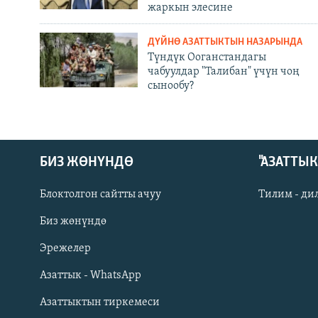
жаркын элесине
ДҮЙНӨ АЗАТТЫКТЫН НАЗАРЫНДА
Түндүк Ооганстандагы
чабуулдар "Талибан" үчүн чоң
сынообу?
БИЗ ЖӨНҮНДӨ
"АЗАТТЫ
Блоктолгон сайтты ачуу
Тилим - ди
Биз жөнүндө
Русский
Эрежелер
Азаттык - WhatsApp
ОНЛАЙН ШЕРИНЕ
Азаттыктын тиркемеси