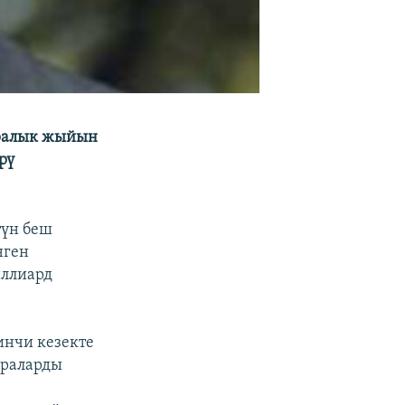
аралык жыйын
рү
түн беш
нген
иллиард
инчи кезекте
араларды