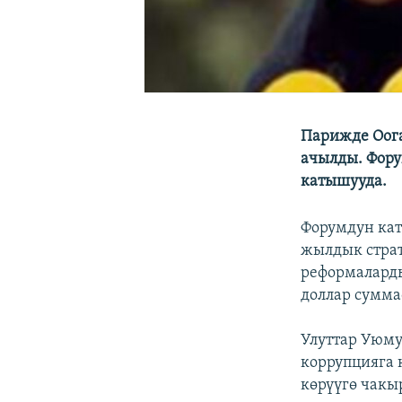
Парижде Оог
ачылды. Фору
катышууда.
Форумдун кат
жылдык стра
реформаларды
доллар сумма
Улуттар Уюму
коррупцияга 
көрүүгө чакы