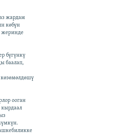
 аз жардам
ын көбүн
н жеринде
р бүгүнкү
ы баалап,
 көзөмөлдөшү
рлор ооган
 кырдаал
ыз
мүмкүн.
 ашкебиликке