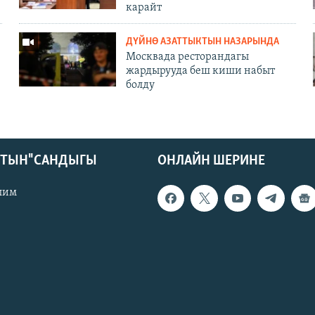
карайт
ДҮЙНӨ АЗАТТЫКТЫН НАЗАРЫНДА
Москвада ресторандагы
жардырууда беш киши набыт
болду
КТЫН" САНДЫГЫ
ОНЛАЙН ШЕРИНЕ
лим