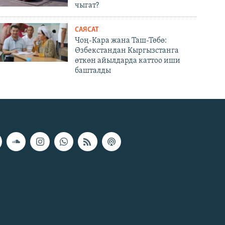
чыгат?
САЯСАТ
Чоң-Кара жана Таш-Төбө:
Өзбекстандан Кыргызстанга
өткөн айылдарда каттоо иши
башталды