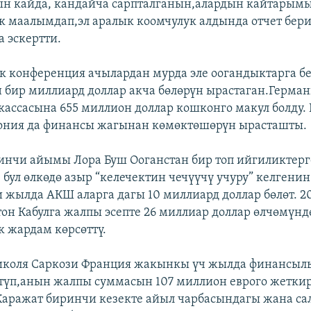
н кайда, кандайча сарпталганын,алардын кайтарым
к маалымдап,эл аралык коомчулук алдында отчет бер
а эскертти.
к конференция ачылардан мурда эле оогандыктарга б
 бир миллиард доллар акча бөлөрүн ырастаган.Герма
кассасына 655 миллион доллар кошконго макул болду. 
ония да финансы жагынан көмөктөшөрүн ырасташты.
нчи айымы Лора Буш Ооганстан бир топ ийгиликтерг
бул өлкөдө азыр “келечектин чечүүчү учуру” келгенин
 жылда АКШ аларга дагы 10 миллиард доллар бөлөт. 
он Кабулга жалпы эсепте 26 миллиар доллар өлчөмүнд
 жардам көрсөттү.
иколя Саркози Франция жакынкы үч жылда финансыл
йтүп,анын жалпы суммасын 107 миллион еврого жетки
аражат биринчи кезекте айыл чарбасындагы жана са