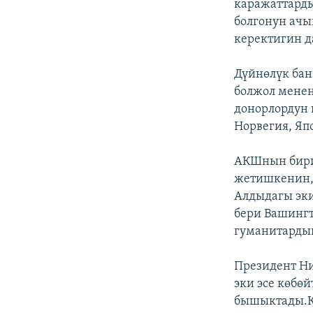
каражаттарды
болгонун ачы
керектигин д
Дүйнөлүк бан
болжол менен
донорлордун 
Норвегия, Яп
АКШнын бири
жетишкенин, 
Алдыдагы эки
бери Вашингт
гуманитардык
Президент Н
эки эсе көбө
бышыктады.К