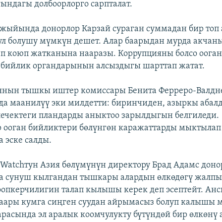
гындагы долбоорлорго сарпталат.
жыйында донорлор Карзай сураган суммадан бир топ
ул болушу мүмкүн дешет. Алар баарыдан мурда акчан
п коюп жатканына нааразы. Коррупцияны болсо оога
 бийлик органдарынын алсыздыгы шарттап жатат.
янын тышкы иштер комиссары Бенита Ферреро-Валдне
а маанилүү эки милдетти: биринчиден, азыркы абалд
лечектеги пландарды аныктоо зарылдыгын белгиледи.
 ооган бийликтери бөлүнгөн каражаттарды мыктылап
 эске салды.
 Watchтун Азия бөлүмүнүн директору Брад Адамс доно
а сунуш кылгандан тышкары алардын өлкөдөгү жалпы
оопкерчилигин талап кылышы керек деп эсептейт. Анс
аары кумга сиңген суудан айрымасыз болуп калышы 
арасында эл аралык коомчулукту бүтүндөй бир өлкөнү