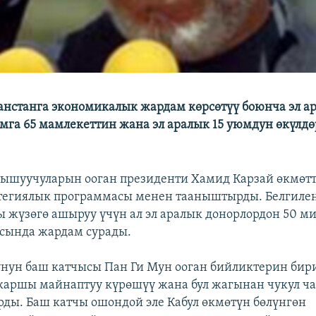
анстанга экономикалык жардам көрсөтүү боюнча эл 
мга 65 мамлекеттин жана эл аралык 15 уюмдун өкүлдө
ышуучуларын ооган президенти Хамид Карзай өкмөт
тегиялык программасы менен тааныштырды. Белгиле
 жүзөгө ашыруу үчүн ал эл аралык донорлордон 50 м
сында жардам сурады.
нун баш катчысы Пан Ги Мун ооган бийликтерин бир
каршы майнаптуу күрөшүү жана бул жагынан чукул ч
рды. Баш катчы ошондой эле Кабул өкмөтүн бөлүнгөн