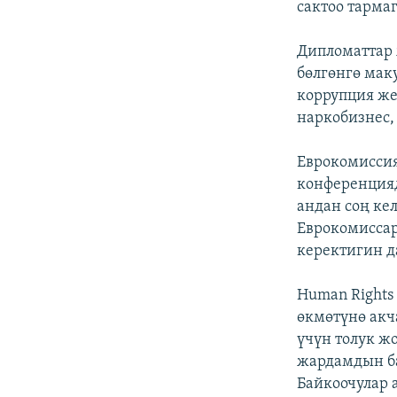
сактоо тарма
Дипломаттар 
бөлгөнгө мак
коррупция же
наркобизнес,
Еврокомисси
конференцияд
андан соң ке
Еврокомиссар
керектигин да
Human Rights
өкмөтүнө акч
үчүн толук ж
жардамдын б
Байкоочулар 