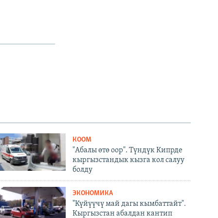
КООМ
"Абалы өтө оор". Түндүк Кипрде
кыргызстандык кызга кол салуу
болду
ЭКОНОМИКА
"Күйүүчү май дагы кымбаттайт".
Кыргызстан абалдан кантип