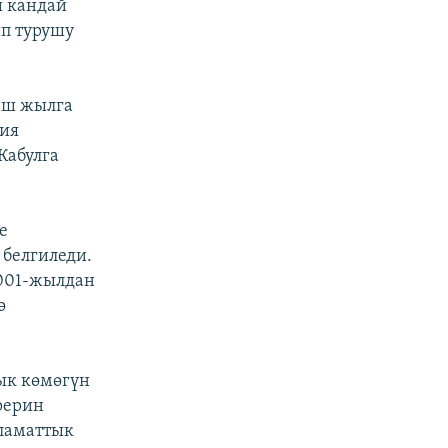
ы кандай
ип турушу
еш жылга
ния
Кабулга
е
 белгиледи.
2001-жылдан
ө
ык көмөгүн
рерин
ламаттык