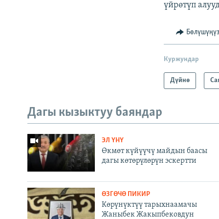
үйрөтүп алуу
Бөлүшүңү
Куржундар
Дүйнө
Са
Дагы кызыктуу баяндар
ЭЛ ҮНҮ
Өкмөт күйүүчү майдын баасы
дагы көтөрүлөрүн эскертти
ӨЗГӨЧӨ ПИКИР
Көрүнүктүү тарыхнаамачы
Жаныбек Жакыпбековдун