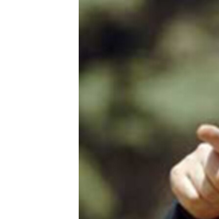
ЭЖЕ-СИҢДИЛЕР
АЗАТТЫК+
ЫҢГАЙСЫЗ СУРООЛОР