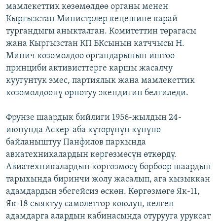
мамлекеттик көзөмөлдөө органы менен
Кыргызстан Министрлер кеңешине карай
тургандыгы аныкталган. Комитеттин төрагасы
жана Кыргызстан КП БКсынын катччысы Н.
Минич көзөмөлдөө органдарынын иштөө
принциби активисттерге каршы жасалчу
куугунтук эмес, партиялык жана мамлекеттик
көзөмөлдөөнү орнотуу экендигин белгиледи.
Фрунзе шаардык бийлиги 1956-жылдын 24-
июнунда Аскер-аба күтөрүнүн күнүнө
байланыштуу Панфилов паркында
авиатехникалардын көргөзмөсүн өткөрдү.
Авиатехникалардын көргөзмөсү борбоор шаардын
тарыхында биринчи жолу жасалып, ага кызыккан
адамдардын эбегейсиз өскөн. Көргөзмөгө Як-11,
Як-18 сыяктуу самолеттор коюлуп, келген
адамдарга алардын кабинасында отурууга уруксат