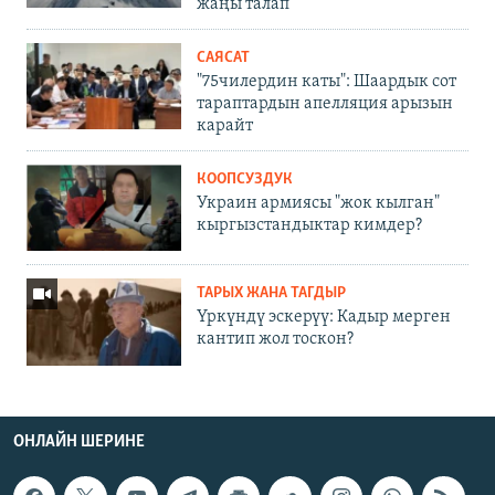
жаңы талап
САЯСАТ
"75чилердин каты": Шаардык сот
тараптардын апелляция арызын
карайт
КООПСУЗДУК
Украин армиясы "жок кылган"
кыргызстандыктар кимдер?
ТАРЫХ ЖАНА ТАГДЫР
Үркүндү эскерүү: Кадыр мерген
кантип жол тоскон?
ОНЛАЙН ШЕРИНЕ