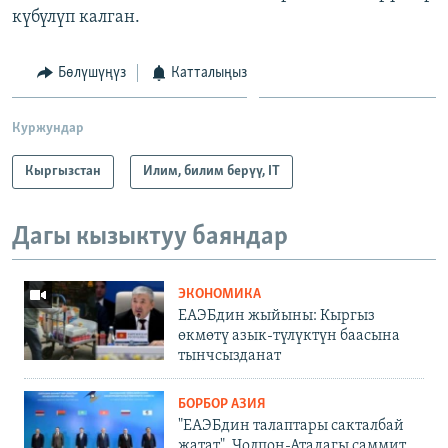
күбүлүп калган.
Бөлүшүңүз
Катталыңыз
Куржундар
Кыргызстан
Илим, билим берүү, IT
Дагы кызыктуу баяндар
ЭКОНОМИКА
ЕАЭБдин жыйыны: Кыргыз
өкмөтү азык-түлүктүн баасына
тынчсызданат
БОРБОР АЗИЯ
"ЕАЭБдин талаптары сакталбай
жатат". Чолпон-Атадагы саммит,