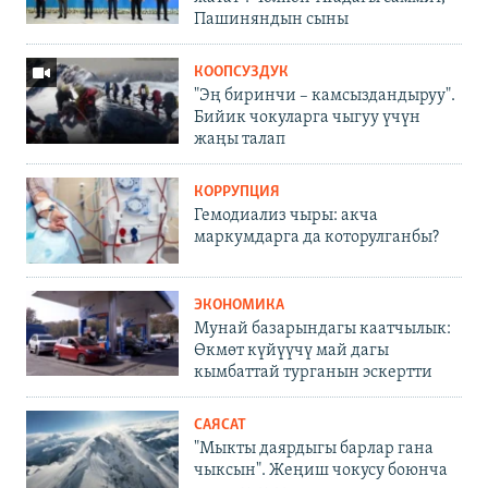
Пашиняндын сыны
КООПСУЗДУК
"Эң биринчи – камсыздандыруу".
Бийик чокуларга чыгуу үчүн
жаңы талап
КОРРУПЦИЯ
Гемодиализ чыры: акча
маркумдарга да которулганбы?
ЭКОНОМИКА
Мунай базарындагы каатчылык:
Өкмөт күйүүчү май дагы
кымбаттай турганын эскертти
САЯСАТ
"Мыкты даярдыгы барлар гана
чыксын". Жеңиш чокусу боюнча