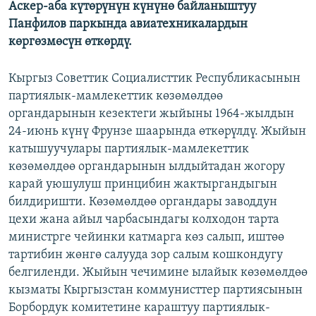
Аскер-аба күтөрүнүн күнүнө байланыштуу
ОНЛАЙН ШЕРИНЕ
ЭЖЕ-СИҢДИЛЕР
Панфилов паркында авиатехникалардын
АЗАТТЫК+
көргөзмөсүн өткөрдү.
ЫҢГАЙСЫЗ СУРООЛОР
Кыргыз Советтик Социалисттик Республикасынын
партиялык-мамлекеттик көзөмөлдөө
ЭЕ/АРнун бардык сайттары
органдарынын кезектеги жыйыны 1964-жылдын
24-июнь күнү Фрунзе шаарында өткөрүлдү. Жыйын
катышуучулары партиялык-мамлекеттик
көзөмөлдөө органдарынын ылдыйтадан жогору
карай уюшулуш принцибин жактыргандыгын
билдиришти. Көзөмөлдөө органдары заводдун
цехи жана айыл чарбасындагы колходон тарта
министрге чейинки катмарга көз салып, иштөө
тартибин жөнгө салууда зор салым кошкондугу
белгиленди. Жыйын чечимине ылайык көзөмөлдөө
кызматы Кыргызстан коммунисттер партиясынын
Борбордук комитетине караштуу партиялык-