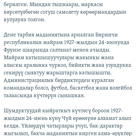
берилген. Мындан тышкаары, маркасы
көрсөтүлбөгөн согуш самолету көрөөрмандардын
купулуна толгон.
Дене тарбия маданиятына арналган Биринчи
республикалык майрам 1927-жылдын 24-июнунда
Фрунзе шаарында салтанат менен ачылды.
Майрам катышышуучулары жакынкы жана
алыскы аралыкка чуркоо, бийикти жана узундукка
секирүү сыяктуу жарыштарга катышышты.
Администрациялык бирдиктерден куралган
командалар болсо, футбол, баскетбол жана волейбол
талаасында күчтөрүн сынашкан.
Шумдуктуудай кыйраткыч күчтөгү бороон 1927-
жылдын 24-июнь күнү Чүй өрөөнүнө алаамат алып
келди. Үйлөрдүн чатырлары учуп, бак-дарактар
жыгылып, бакча маданиятын кирген алма-өрүктөр