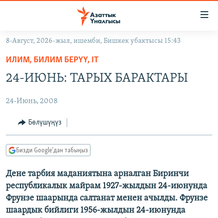
Линктер
Мазмунга
өтүңүз
8-Август, 2026-жыл, ишемби, Бишкек убактысы 15:43
Навигацияга
ЖАҢЫЛЫКТАР
өтүңүз
ИЛИМ, БИЛИМ БЕРҮҮ, IT
КЫРГЫЗСТАН
Издөөгө
24-ИЮНЬ: ТАРЫХ БАРАКТАРЫ
салыңыз
ДҮЙНӨ
КЫРГЫЗСТАН
24-Июнь, 2008
УКРАИНА
САЯСАТ
ДҮЙНӨ
АТАЙЫН ИЛИКТӨӨ
ЭКОНОМИКА
БОРБОР АЗИЯ
Бөлүшүңүз
ТВ ПРОГРАММАЛАР
МАДАНИЯТ
Бизди Google'дан табыңыз
ПОДКАСТ
БҮГҮН АЗАТТЫКТА
Дене тарбия маданиятына арналган Биринчи
ӨЗГӨЧӨ ПИКИР
ЭКСПЕРТТЕР ТАЛДАЙТ
республикалык майрам 1927-жылдын 24-июнунда
БИЗ ЖАНА ДҮЙНӨ
Фрунзе шаарында салтанат менен ачылды. Фрунзе
Русский
шаардык бийлиги 1956-жылдын 24-июнунда
ДАНИСТЕ