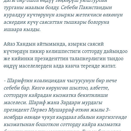
дагы бир ошол өңдүү төңкөрүш уюштурбай
турганы маалым болду. Себеби Пакистандын
куралдуу күчтөрүнүн азыркы жетекчиси өлкөнүн
аскердик күчү саясаттан тышкары болоруна
ишаара кылды.
Айаз Хандын айтымында, азыркы саясий
күчтөрдүн пикир келишпестиги сотторду дайындоо
же кийинки президенттин талапкерлигин тандоо
өңдүү маселелерден алда канча тереңде жатат.
- Шарифтин коалициядан чыгуусунун бир нече
себеби бар. Көзгө көрүнгөн шылтоо, албетте,
соттордун кайрадан кызматка бекитилиши
маселеси. Шариф жана Зардари мурдагы
президент Первез Мушарраф өткөн жылы 3-
ноябрда өлкөдө чукул кырдаал абалын киргизгенде
кызматынан бошоткон сотторду кайра кызматка