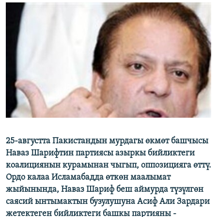
ОНЛАЙН ШЕРИНЕ
ЭЖЕ-СИҢДИЛЕР
АЗАТТЫК+
ЫҢГАЙСЫЗ СУРООЛОР
ЭЕ/АРнун бардык сайттары
25-августта Пакистандын мурдагы өкмөт башчысы
Наваз Шарифтин партиясы азыркы бийликтеги
коалициянын курамынан чыгып, оппозицияга өттү.
Ордо калаа Исламабадда өткөн маалымат
жыйынында, Наваз Шариф беш аймурда түзүлгөн
саясий ынтымактын бузулушуна Асиф Али Зардари
жетектеген бийликтеги башкы партияны -