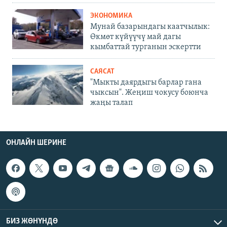
ЭКОНОМИКА
Мунай базарындагы каатчылык:
Өкмөт күйүүчү май дагы
кымбаттай турганын эскертти
САЯСАТ
"Мыкты даярдыгы барлар гана
чыксын". Жеңиш чокусу боюнча
жаңы талап
ОНЛАЙН ШЕРИНЕ
БИЗ ЖӨНҮНДӨ