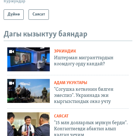
Куржундар
Дүйнө
Саясат
Дагы кызыктуу баяндар
ЭРКИНДИК
Иштерман мигранттардын
коомдогу орду кандай?
АДАМ УКУКТАРЫ
"Согушка кеткенин билген
эмеспиз". Украинада эки
кыргызстандык окко учту
САЯСАТ
"15 млн долларлык мүлкүн берди".
Конгантиевди абактан алып
калган чечим