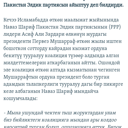
Пакистан Элдик партиясын айыптуу деп билдирди.
Кечээ Исламабадда өткөн маалымат жыйынында
Наваз Шариф Пакистан Элдик партиясынын (PPP)
лидери Асиф Али Зардари өлкөнүн мурдагы
президенти Первез Мушарраф өткөн жылы иштен
бошоткон сотторду кайрадан кызмат ордуна
бекитүү тууралуу коалиция түзөөр алдында алган
милдеттемелерин аткарбаганын айтты. Ошондой
эле коалиция өткөн аптада кызматынан чегинген
Мушаррафтын ордуна президент боло турган
адамдын талапкерлиги тууралуу дагы бир пикирге
келе албаганын Наваз Шариф мындайча
кошумчалады:
- Мына ушундай чектен тыш жоруктардан улам
биз бийликтеги коалицияга мындан ары колдоо
көрсөтпөй турган болуп, оппозицияга өттүк. Бирок