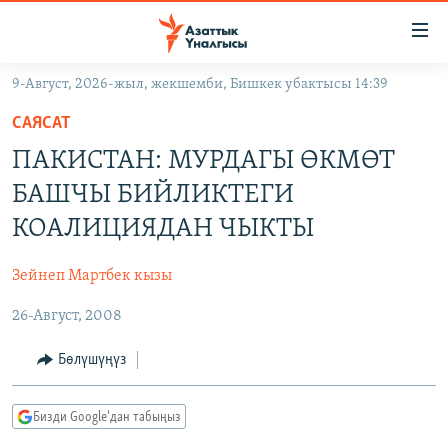
Линктер
Мазмунга
өтүңүз
9-Август, 2026-жыл, жекшемби, Бишкек убактысы 14:39
Навигацияга
ЖАҢЫЛЫКТАР
өтүңүз
САЯСАТ
КЫРГЫЗСТАН
Издөөгө
ПАКИСТАН: МУРДАГЫ ӨКМӨТ
салыңыз
ДҮЙНӨ
КЫРГЫЗСТАН
БАШЧЫ БИЙЛИКТЕГИ
УКРАИНА
САЯСАТ
ДҮЙНӨ
КОАЛИЦИЯДАН ЧЫКТЫ
АТАЙЫН ИЛИКТӨӨ
ЭКОНОМИКА
БОРБОР АЗИЯ
Зейнеп Мартбек кызы
ТВ ПРОГРАММАЛАР
МАДАНИЯТ
26-Август, 2008
ПОДКАСТ
БҮГҮН АЗАТТЫКТА
ӨЗГӨЧӨ ПИКИР
ЭКСПЕРТТЕР ТАЛДАЙТ
Бөлүшүңүз
БИЗ ЖАНА ДҮЙНӨ
Русский
Бизди Google'дан табыңыз
ДАНИСТЕ