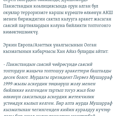
Пакистандын коалициясында орун алган бул
окуялар терроризмге каршы күрөштө өлкөнүн АКШ
менен биримдигин сактап калууга аракет жасаган
саясий партиялардын колуна бийликти топтогонго
көмөктөшмөкчү.
Эркин Европа/Азаттык үналгысынын Ооган
кызматынын кабарчысы Хан Айаз буларды айтат:
- Пакистандын саясий чөйрөсүндө саясий
топтордун жаңыча топтошуу аракеттери башталды
десек болот. Мурдагы президент Первез Мушарраф
1999-жылы аскердик төңкөрүш жолу менен
бийликке келгенден тартып тогуз жыл бою
өлкөнүн саясатында аскердик жетекчилик
үстөмдүк кылып келген. Бир апта мурда Мушарраф
кызматынан чегингенден кийин куралдуу күчтөр