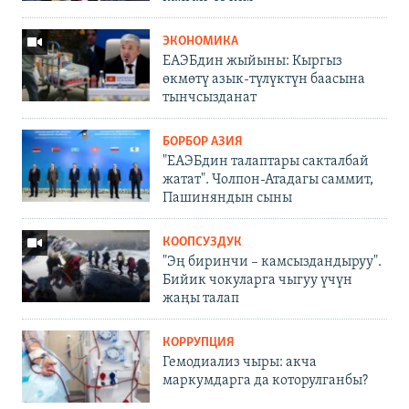
ЭКОНОМИКА
ЕАЭБдин жыйыны: Кыргыз
өкмөтү азык-түлүктүн баасына
тынчсызданат
БОРБОР АЗИЯ
"ЕАЭБдин талаптары сакталбай
жатат". Чолпон-Атадагы саммит,
Пашиняндын сыны
КООПСУЗДУК
"Эң биринчи – камсыздандыруу".
Бийик чокуларга чыгуу үчүн
жаңы талап
КОРРУПЦИЯ
Гемодиализ чыры: акча
маркумдарга да которулганбы?