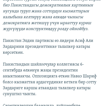
биз Пакистандагы демократиялык хартиянын
нугунда туруп жана соттордун кызматтарын
калыбына келтирүү жана өлкөдө чыныгы
демократияга жетишүү үчүн ырааттуу күрөш
жүргүзүүдө конструктивдүү ролду ойнойбуз.
Пакистан Элдик партиясы өз лидери Асиф Али
Зардарини президенттикке талапкер катары
көрсөткөн.
Пакистандын шайлоочулар коллегиясы 6-
сентябрда өлкөнүн жаңы президентин
аныктамакчы. Оппозицияга өткөн Наваз Шариф
болсо кызматтан ардагердикке кеткен бир сотту
Зардариге каршы атаандаш талапкер катары
сунуштап чыкты.
Серепчилердин баамында, дүйшөмбүдө