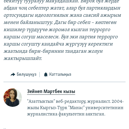
бекитүү тууралуу макулдашкан. Бирок бул жерде
абдан чоң себептер жатат, алар бул партиялардын
ортосундагы идеологиялык жана саясий ажырым
менен байланыштуу. Дагы бир себеп – көптөгөн
кишилер түрдүүчө жоромол кылган террорго
каршы согуш маселеси. Бул эки партия террорго
каршы согушту кандайча жүргүзүү керектиги
жаатында бири-биринин тандаган жолун
жактырышпайт.
Бөлүшүңүз
Катталыңыз
Зейнеп Мартбек кызы
"Азаттыктын" веб-редактору, журналист. 2004-
жылы Кыргыз-Түрк "Манас" университетинин
журналистика факультетин аяктаган.