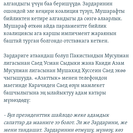
алгандыгы үчүн баа беришүүдө. Зардаринин
ошондой эле кеңири коалиция түзүп, Мушарафты
бийликтен кетире алгандыгы да сөзгө алаарлык.
Мушараф өткөн айда парламентте бийлик
коалициясы ага каршы импичмент жараянын
баштай турган болгондо отставкага кеткен.
Зардариге атаандаш болуп Пакистандын Мусулман
лигасынан Саед Усман Сыдыки жана Каиди Азам
Мусулман лигасынан Мушахид Хуссеин Саед экөө
чыгышууда. «Азаттык» менен телефондон
маегинде Карачиден Саед өзүн мамлекет
башчылыгына эң ылайыктуу адам катары
мүнөздөдү:
- Бул президенттик шайлодо жеке адамдык
сапаттар да мааниге ээ болот. Эл же Зардарини, же
мени тандашат. Зардаринин өтмүшү, мүнөзү, көз