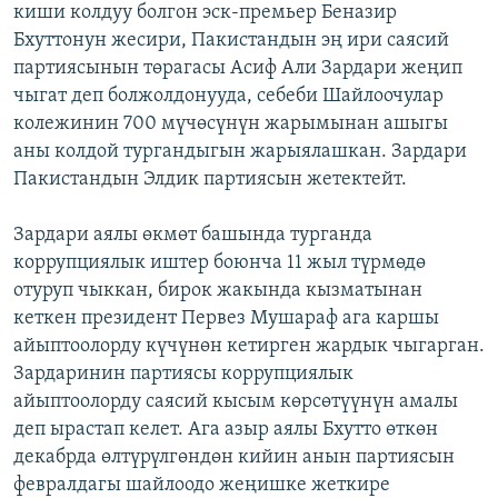
киши колдуу болгон эск-премьер Беназир
Бхуттонун жесири, Пакистандын эң ири саясий
партиясынын төрагасы Асиф Али Зардари жеңип
чыгат деп болжолдонууда, себеби Шайлоочулар
колежинин 700 мүчөсүнүн жарымынан ашыгы
аны колдой тургандыгын жарыялашкан. Зардари
Пакистандын Элдик партиясын жетектейт.
Зардари аялы өкмөт башында турганда
коррупциялык иштер боюнча 11 жыл түрмөдө
отуруп чыккан, бирок жакында кызматынан
кеткен президент Первез Мушараф ага каршы
айыптоолорду күчүнөн кетирген жардык чыгарган.
Зардаринин партиясы коррупциялык
айыптоолорду саясий кысым көрсөтүүнүн амалы
деп ырастап келет. Ага азыр аялы Бхутто өткөн
декабрда өлтүрүлгөндөн кийин анын партиясын
февралдагы шайлоодо жеңишке жеткире