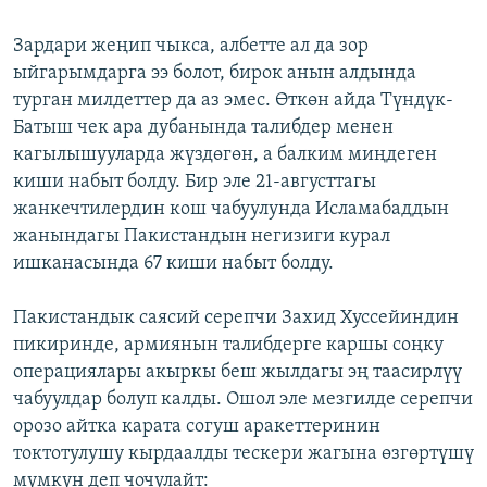
Зардари жеңип чыкса, албетте ал да зор
ыйгарымдарга ээ болот, бирок анын алдында
турган милдеттер да аз эмес. Өткөн айда Түндүк-
Батыш чек ара дубанында талибдер менен
кагылышууларда жүздөгөн, а балким миңдеген
киши набыт болду. Бир эле 21-августтагы
жанкечтилердин кош чабуулунда Исламабаддын
жанындагы Пакистандын негизиги курал
ишканасында 67 киши набыт болду.
Пакистандык саясий серепчи Захид Хуссейиндин
пикиринде, армиянын талибдерге каршы соңку
операциялары акыркы беш жылдагы эң таасирлүү
чабуулдар болуп калды. Ошол эле мезгилде серепчи
орозо айтка карата согуш аракеттеринин
токтотулушу кырдаалды тескери жагына өзгөртүшү
мүмкүн деп чочулайт: