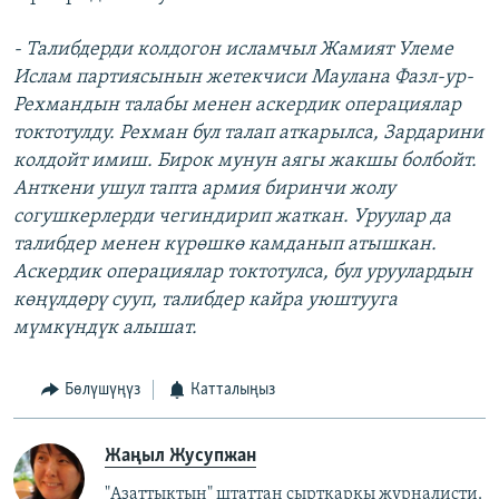
- Талибдерди колдогон исламчыл Жамият Улеме
Ислам партиясынын жетекчиси Маулана Фазл-ур-
Рехмандын талабы менен аскердик операциялар
токтотулду. Рехман бул талап аткарылса, Зардарини
колдойт имиш. Бирок мунун аягы жакшы болбойт.
Анткени ушул тапта армия биринчи жолу
согушкерлерди чегиндирип жаткан. Уруулар да
талибдер менен күрөшкө камданып атышкан.
Аскердик операциялар токтотулса, бул уруулардын
көңүлдөрү сууп, талибдер кайра уюштууга
мүмкүндүк алышат.
Бөлүшүңүз
Катталыңыз
Жаңыл Жусупжан
"Азаттыктын" штаттан сырткаркы журналисти.