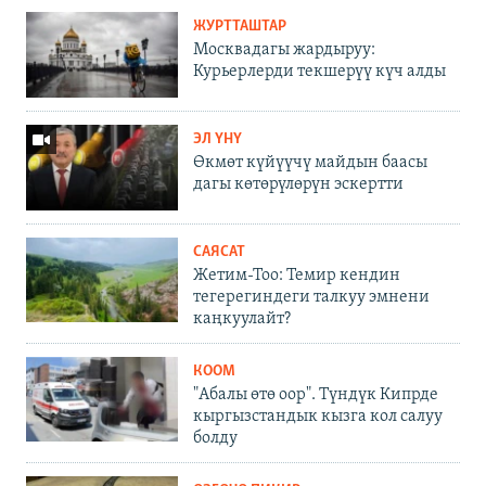
ЖУРТТАШТАР
Москвадагы жардыруу:
Курьерлерди текшерүү күч алды
ЭЛ ҮНҮ
Өкмөт күйүүчү майдын баасы
дагы көтөрүлөрүн эскертти
САЯСАТ
Жетим-Тоо: Темир кендин
тегерегиндеги талкуу эмнени
каңкуулайт?
КООМ
"Абалы өтө оор". Түндүк Кипрде
кыргызстандык кызга кол салуу
болду