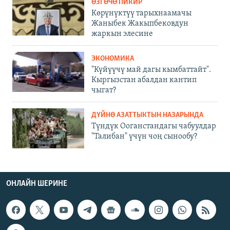
ӨЗГӨЧӨ ПИКИР
Көрүнүктүү тарыхнаамачы
Жаныбек Жакыпбековдун
жаркын элесине
ЭКОНОМИКА
"Күйүүчү май дагы кымбаттайт".
Кыргызстан абалдан кантип
чыгат?
ДҮЙНӨ АЗАТТЫКТЫН НАЗАРЫНДА
Түндүк Ооганстандагы чабуулдар
"Талибан" үчүн чоң сынообу?
ОНЛАЙН ШЕРИНЕ