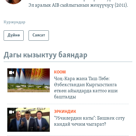
Эл аралык AIB сыйлыгынын жеңүүчүсү (2011).
Куржундар
Дүйнө
Саясат
Дагы кызыктуу баяндар
КООМ
Чоң-Кара жана Таш-Төбө:
Өзбекстандан Кыргызстанга
өткөн айылдарда каттоо иши
башталды
ЭРКИНДИК
"75чилердин каты": Бишкек соту
кандай чечим чыгарат?