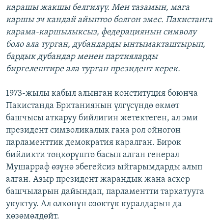
карашы жакшы белгилүү. Мен тазамын, мага
каршы эч кандай айыптоо болгон эмес. Пакистанга
карама-каршылыксыз, федерациянын символу
боло ала турган, дубандарды ынтымакташтырып,
бардык дубандар менен партияларды
биргелештире ала турган президент керек.
1973-жылы кабыл алынган конституция боюнча
Пакистанда Британиянын үлгүсүндө өкмөт
башчысы аткаруу бийлигин жетектеген, ал эми
президент символикалык гана рол ойногон
парламенттик демократия каралган. Бирок
бийликти төңкөрүштө басып алган генерал
Мушарраф өзүнө эбегейсиз ыйгарымдарды алып
алган. Азыр президент жарандык жана аскер
башчыларын дайындап, парламентти таркатууга
укуктуу. Ал өлкөнүн өзөктүк куралдарын да
көзөмөлдөйт.