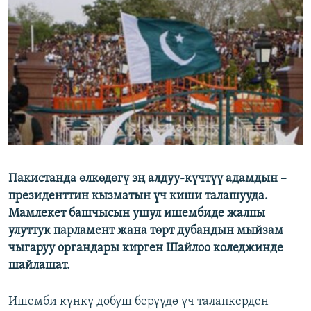
ОНЛАЙН ШЕРИНЕ
ЭЖЕ-СИҢДИЛЕР
АЗАТТЫК+
ЫҢГАЙСЫЗ СУРООЛОР
ЭЕ/АРнун бардык сайттары
Пакистанда өлкөдөгү эң алдуу-күчтүү адамдын –
президенттин кызматын үч киши талашууда.
Мамлекет башчысын ушул ишембиде жалпы
улуттук парламент жана төрт дубандын мыйзам
чыгаруу органдары кирген Шайлоо коледжинде
шайлашат.
Ишемби күнкү добуш берүүдө үч талапкерден