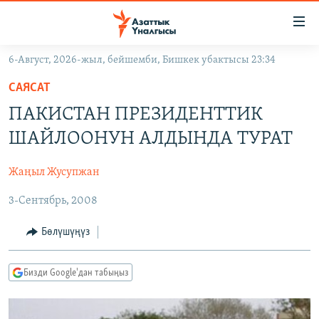
Линктер
Мазмунга
өтүңүз
6-Август, 2026-жыл, бейшемби, Бишкек убактысы 23:34
Навигацияга
ЖАҢЫЛЫКТАР
өтүңүз
САЯСАТ
КЫРГЫЗСТАН
Издөөгө
ПАКИСТАН ПРЕЗИДЕНТТИК
салыңыз
ДҮЙНӨ
КЫРГЫЗСТАН
ШАЙЛООНУН АЛДЫНДА ТУРАТ
УКРАИНА
САЯСАТ
ДҮЙНӨ
Жаңыл Жусупжан
АТАЙЫН ИЛИКТӨӨ
ЭКОНОМИКА
БОРБОР АЗИЯ
3-Сентябрь, 2008
ТВ ПРОГРАММАЛАР
МАДАНИЯТ
ПОДКАСТ
БҮГҮН АЗАТТЫКТА
Бөлүшүңүз
ӨЗГӨЧӨ ПИКИР
ЭКСПЕРТТЕР ТАЛДАЙТ
Бизди Google'дан табыңыз
БИЗ ЖАНА ДҮЙНӨ
Русский
ДАНИСТЕ