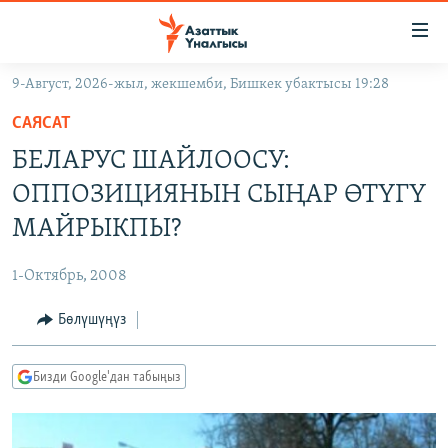
Линктер
Мазмунга
өтүңүз
9-Август, 2026-жыл, жекшемби, Бишкек убактысы 19:28
Навигацияга
ЖАҢЫЛЫКТАР
өтүңүз
САЯСАТ
КЫРГЫЗСТАН
Издөөгө
БЕЛАРУС ШАЙЛООСУ:
салыңыз
ДҮЙНӨ
КЫРГЫЗСТАН
ОППОЗИЦИЯНЫН СЫҢАР ӨТҮГҮ
УКРАИНА
САЯСАТ
ДҮЙНӨ
МАЙРЫКПЫ?
АТАЙЫН ИЛИКТӨӨ
ЭКОНОМИКА
БОРБОР АЗИЯ
1-Октябрь, 2008
ТВ ПРОГРАММАЛАР
МАДАНИЯТ
Бөлүшүңүз
ПОДКАСТ
БҮГҮН АЗАТТЫКТА
ӨЗГӨЧӨ ПИКИР
ЭКСПЕРТТЕР ТАЛДАЙТ
Бизди Google'дан табыңыз
БИЗ ЖАНА ДҮЙНӨ
Русский
ДАНИСТЕ