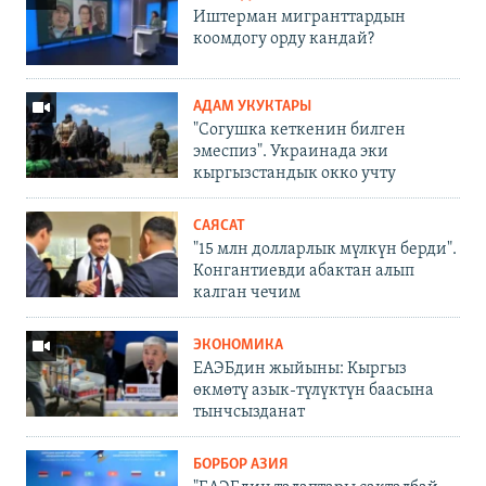
Иштерман мигранттардын
коомдогу орду кандай?
АДАМ УКУКТАРЫ
"Согушка кеткенин билген
эмеспиз". Украинада эки
кыргызстандык окко учту
САЯСАТ
"15 млн долларлык мүлкүн берди".
Конгантиевди абактан алып
калган чечим
ЭКОНОМИКА
ЕАЭБдин жыйыны: Кыргыз
өкмөтү азык-түлүктүн баасына
тынчсызданат
БОРБОР АЗИЯ