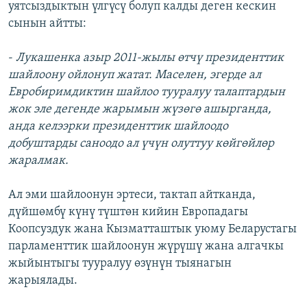
уятсыздыктын үлгүсү болуп калды деген кескин
сынын айтты:
-
Лукашенка азыр 2011-жылы өтчү президенттик
шайлоону ойлонуп жатат. Маселен, эгерде ал
Евробиримдиктин шайлоо тууралуу талаптардын
жок эле дегенде жарымын жүзөгө ашырганда,
анда келээрки президенттик шайлоодо
добуштарды саноодо ал үчүн олуттуу көйгөйлөр
жаралмак.
Ал эми шайлоонун эртеси, тактап айтканда,
дүйшөмбү күнү түштөн кийин Европадагы
Коопсуздук жана Кызматташтык уюму Беларустагы
парламенттик шайлоонун жүрүшү жана алгачкы
жыйынтыгы тууралуу өзүнүн тыянагын
жарыялады.