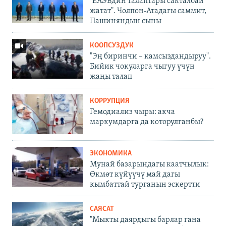
"ЕАЭБдин талаптары сакталбай
жатат". Чолпон-Атадагы саммит,
Пашиняндын сыны
КООПСУЗДУК
"Эң биринчи – камсыздандыруу".
Бийик чокуларга чыгуу үчүн
жаңы талап
КОРРУПЦИЯ
Гемодиализ чыры: акча
маркумдарга да которулганбы?
ЭКОНОМИКА
Мунай базарындагы каатчылык:
Өкмөт күйүүчү май дагы
кымбаттай турганын эскертти
САЯСАТ
"Мыкты даярдыгы барлар гана