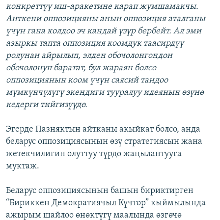
конкреттүү иш-аракетине карап жумшамакчы.
Анткени оппозицияны анын оппозиция аталганы
үчүн гана колдоо эч кандай үзүр бербейт. Ал эми
азыркы тапта оппозиция коомдук таасирдүү
ролунан айрылып, элден обочолонгондон
обочолонуп баратат, бул жараян болсо
оппозициянын коом үчүн саясий тандоо
мүмкүнчүлүгү экендиги тууралуу идеянын өзүнө
кедерги тийгизүүдө.
Эгерде Пазняктын айтканы акыйкат болсо, анда
беларус оппозициясынын өзү стратегиясын жана
жетекчилигин олуттуу түрдө жаңылантууга
муктаж.
Беларус оппозициясынын башын бириктирген
“Бириккен Демократиячыл Күчтөр” кыймылында
ажырым шайлоо өнөктүгү маалында өзгөчө