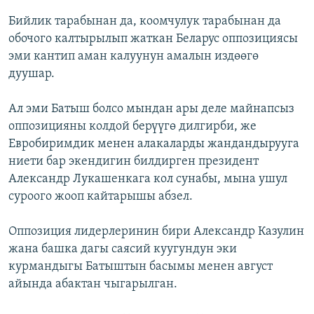
Бийлик тарабынан да, коомчулук тарабынан да
обочого калтырылып жаткан Беларус оппозициясы
эми кантип аман калуунун амалын издөөгө
дуушар.
Ал эми Батыш болсо мындан ары деле майнапсыз
оппозицияны колдой берүүгө дилгирби, же
Евробиримдик менен алакаларды жандандырууга
ниети бар экендигин билдирген президент
Александр Лукашенкага кол сунабы, мына ушул
суроого жооп кайтарышы абзел.
Оппозиция лидерлеринин бири Александр Казулин
жана башка дагы саясий куугундун эки
курмандыгы Батыштын басымы менен август
айында абактан чыгарылган.