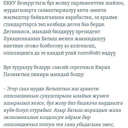
ЕККУ Беларустагы бул жолку парламенттик шайлоо,
мурдагыларга салыштырмалуу анча-мынча
жылыштар байкалганына карабастан, эл аралык
стандарттарга төп келбеди деген баа берди.
Дегинкиси, мындай билдирүү президент
Лукашенканын Батыш менен жакындашуу
ниетине огожо болбогону аз келгенсип,
оппозицияга да эч кандай упай топтобойт өңдүү.
Бул тууралуу беларус саясий серепчиси Кирил
Пазняктын пикири мындай болду:
-
Эгер саал мурда Батыштын иш аракети
оппозициянын сунуштарына ылайык жүзөгө
ашырылып келсе, бул жолу биз башкача кырдаалга
күбө болуп отурабыз. Азыр Батыш моралдык жана
экономикалык колдоосун айрым бир
оппозициячыл топтун тек гана убадасына эмес,