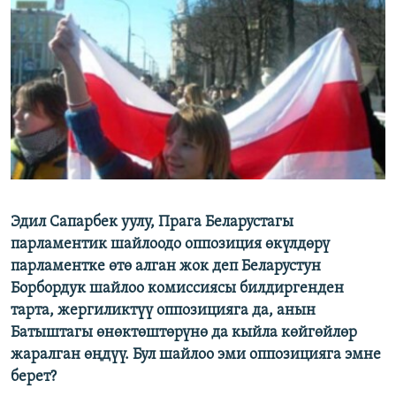
ОНЛАЙН ШЕРИНЕ
ЭЖЕ-СИҢДИЛЕР
АЗАТТЫК+
ЫҢГАЙСЫЗ СУРООЛОР
ЭЕ/АРнун бардык сайттары
Эдил Сапарбек уулу, Прага Беларустагы
парламентик шайлоодо оппозиция өкүлдөрү
парламентке өтө алган жок деп Беларустун
Борбордук шайлоо комиссиясы билдиргенден
тарта, жергиликтүү оппозицияга да, анын
Батыштагы өнөктөштөрүнө да кыйла көйгөйлөр
жаралган өңдүү. Бул шайлоо эми оппозицияга эмне
берет?