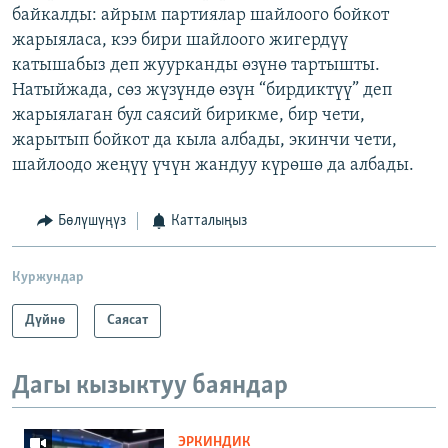
байкалды: айрым партиялар шайлоого бойкот
жарыяласа, кээ бири шайлоого жигердүү
катышабыз деп жуурканды өзүнө тартышты.
Натыйжада, сөз жүзүндө өзүн “бирдиктүү” деп
жарыялаган бул саясий бирикме, бир чети,
жарытып бойкот да кыла албады, экинчи чети,
шайлоодо жеңүү үчүн жандуу күрөшө да албады.
Бөлүшүңүз
Катталыңыз
Куржундар
Дүйнө
Саясат
Дагы кызыктуу баяндар
ЭРКИНДИК