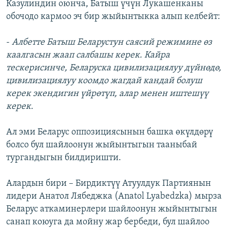
Казулиндин оюнча, Батыш үчүн Лукашенканы
обочодо кармоо эч бир жыйынтыкка алып келбейт:
-
Албетте Батыш Беларустун саясий режимине өз
каалгасын жаап салбашы керек. Кайра
тескерисинче, Беларуска цивилизациялуу дүйнөдө,
цивилизациялуу коомдо жагдай кандай болуш
керек экендигин үйрөтүп, алар менен иштешүү
керек.
Ал эми Беларус оппозициясынын башка өкүлдөрү
болсо бул шайлоонун жыйынтыгын тааныбай
тургандыгын билдиришти.
Алардын бири – Бирдиктүү Атуулдук Партиянын
лидери Анатол Лябеджка (Anatol Lyabedzka) мырза
Беларус аткаминерлери шайлоонун жыйынтыгын
санап коюуга да мойну жар бербеди, бул шайлоо