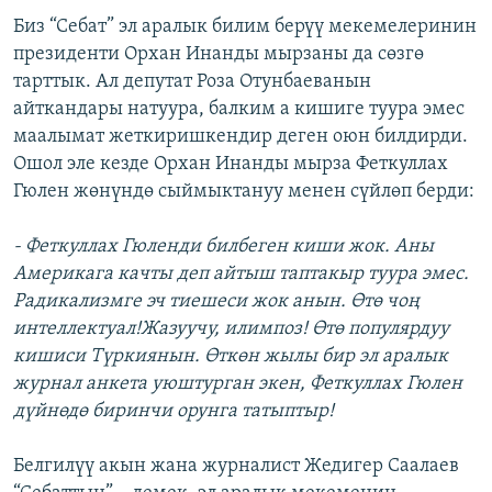
Биз “Себат” эл аралык билим берүү мекемелеринин
президенти Орхан Инанды мырзаны да сөзгө
тарттык. Ал депутат Роза Отунбаеванын
айткандары натуура, балким а кишиге туура эмес
маалымат жеткиришкендир деген оюн билдирди.
Ошол эле кезде Орхан Инанды мырза Феткуллах
Гюлен жөнүндө сыймыктануу менен сүйлөп берди:
- Феткуллах Гюленди билбеген киши жок. Аны
Америкага качты деп айтыш таптакыр туура эмес.
Радикализмге эч тиешеси жок анын. Өтө чоң
интеллектуал!Жазуучу, илимпоз! Өтө популярдуу
кишиси Түркиянын. Өткөн жылы бир эл аралык
журнал анкета уюштурган экен, Феткуллах Гюлен
дүйнөдө биринчи орунга татыптыр!
Белгилүү акын жана журналист Жедигер Саалаев