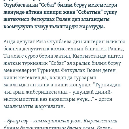
Отунбаеванын “Себат” билим берүү мекемелери
ОНЛАЙН ШЕРИНЕ
ЭЖЕ-СИҢДИЛЕР
жөнүндө айткан пикири жана “Себаттын” түпкү
АЗАТТЫК+
жетекчиси Феткуллах Гюлен деп атагандыгы
ЫҢГАЙСЫЗ СУРООЛОР
коомчулукта кызуу талаштарды жаратууда.
Анда депутат Роза Отунбаева дин иштерин иликтөө
ЭЕ/АРнун бардык сайттары
боюнча депутаттык комиссиянын башчысы Рашид
Тагаевге суроо берип жатып, Кыргызстанда иштеп
жаткан түркиялык “Себат” эл аралык билим берүү
мекемелерин Түркияда Феткуллах Гюлен деген
киши жетектеп да, колдоп да тураарын
маалымдаган жана а киши жөнүндө: “Түркиядан
чыгарып жиберишкен аны – ушундай диний-
экстремисттик көз караштары үчүн...” – деген
маалыматты жарыялаган.
- Булар өзү – коммерциялык уюм. Кыргызстанда
билим берүү тармактарын басып алды. Белек-