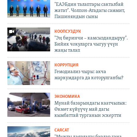
"ЕАЭБдин талаптары сакталбай
жатат". Чолпон-Атадагы саммит,
Пашиняндын сыны
КООПСУЗДУК
"Эң биринчи – камсыздандыруу".
Бийик чокуларга чыгуу үчүн
жаңы талап
КОРРУПЦИЯ
Гемодиализ чыры: акча
маркумдарга да которулганбы?
ЭКОНОМИКА
Мунай базарындагы каатчылык:
Өкмөт күйүүчү май дагы
кымбаттай турганын эскертти
САЯСАТ