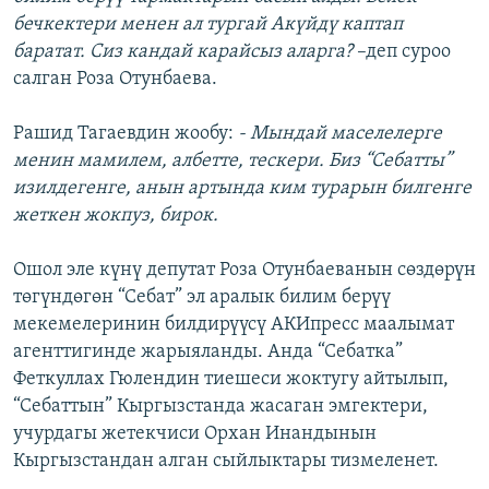
бечкектери менен ал тургай Акүйдү каптап
баратат. Сиз кандай карайсыз аларга?
–деп суроо
салган Роза Отунбаева.
Рашид Тагаевдин жообу:
- Мындай маселелерге
менин мамилем, албетте, тескери. Биз “Себатты”
изилдегенге, анын артында ким турарын билгенге
жеткен жокпуз, бирок.
Ошол эле күнү депутат Роза Отунбаеванын сөздөрүн
төгүндөгөн “Себат” эл аралык билим берүү
мекемелеринин билдирүүсү АКИпресс маалымат
агенттигинде жарыяланды. Анда “Себатка”
Феткуллах Гюлендин тиешеси жоктугу айтылып,
“Себаттын” Кыргызстанда жасаган эмгектери,
учурдагы жетекчиси Орхан Инандынын
Кыргызстандан алган сыйлыктары тизмеленет.