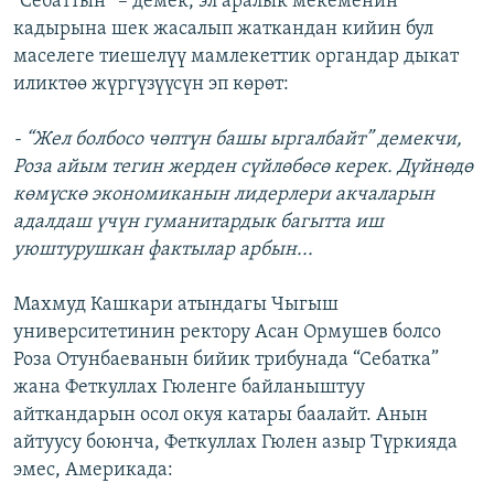
“Себаттын” – демек, эл аралык мекеменин
кадырына шек жасалып жаткандан кийин бул
маселеге тиешелүү мамлекеттик органдар дыкат
иликтөө жүргүзүүсүн эп көрөт:
- “Жел болбосо чөптүн башы ыргалбайт” демекчи,
Роза айым тегин жерден сүйлөбөсө керек. Дүйнөдө
көмүскө экономиканын лидерлери акчаларын
адалдаш үчүн гуманитардык багытта иш
уюштурушкан фактылар арбын...
Махмуд Кашкари атындагы Чыгыш
университетинин ректору Асан Ормушев болсо
Роза Отунбаеванын бийик трибунада “Себатка”
жана Феткуллах Гюленге байланыштуу
айткандарын осол окуя катары баалайт. Анын
айтуусу боюнча, Феткуллах Гюлен азыр Түркияда
эмес, Америкада: