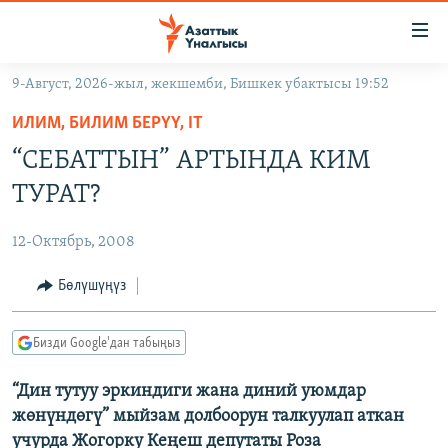
Линктер
Мазмунга
өтүңүз
9-Август, 2026-жыл, жекшемби, Бишкек убактысы 19:52
Навигацияга
ЖАҢЫЛЫКТАР
өтүңүз
ИЛИМ, БИЛИМ БЕРҮҮ, IT
КЫРГЫЗСТАН
Издөөгө
“СЕБАТТЫН” АРТЫНДА КИМ
салыңыз
ДҮЙНӨ
КЫРГЫЗСТАН
ТУРАТ?
УКРАИНА
САЯСАТ
ДҮЙНӨ
12-Октябрь, 2008
АТАЙЫН ИЛИКТӨӨ
ЭКОНОМИКА
БОРБОР АЗИЯ
ТВ ПРОГРАММАЛАР
Бөлүшүңүз
МАДАНИЯТ
ПОДКАСТ
БҮГҮН АЗАТТЫКТА
Бизди Google'дан табыңыз
ӨЗГӨЧӨ ПИКИР
ЭКСПЕРТТЕР ТАЛДАЙТ
“Дин тутуу эркиндиги жана диний уюмдар
БИЗ ЖАНА ДҮЙНӨ
Русский
жөнүндөгү” мыйзам долбоорун талкуулап аткан
ДАНИСТЕ
учурда Жогорку Кеңеш депутаты Роза