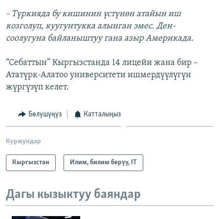
- Түркияда бу кишинин үстүнөн атайын иш
козголуп, куугунтукка алынган эмес. Ден-
соолугуна байланыштуу гана азыр Америкада.
“Себаттын” Кыргызстанда 14 лицейи жана бир –
Ататүрк-Алатоо университети ишмердүүлүгүн
жүргүзүп келет.
Бөлүшүңүз
Катталыңыз
Куржундар
Кыргызстан
Илим, билим берүү, IT
Дагы кызыктуу баяндар