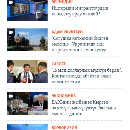
ЭРКИНДИК
Иштерман мигранттардын
коомдогу орду кандай?
АДАМ УКУКТАРЫ
"Согушка кеткенин билген
эмеспиз". Украинада эки
кыргызстандык окко учту
САЯСАТ
"15 млн долларлык мүлкүн берди".
Конгантиевди абактан алып
калган чечим
ЭКОНОМИКА
ЕАЭБдин жыйыны: Кыргыз
өкмөтү азык-түлүктүн баасына
тынчсызданат
БОРБОР АЗИЯ