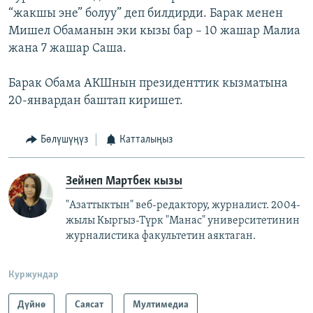
“жакшы эне” болуу” деп билдирди. Барак менен
Мишел Обаманын эки кызы бар – 10 жашар Малиа
жана 7 жашар Саша.
Барак Обама АКШнын президенттик кызматына
20-январдан баштап киришет.
Бөлүшүңүз
Катталыңыз
Зейнеп Мартбек кызы
"Азаттыктын" веб-редактору, журналист. 2004-
жылы Кыргыз-Түрк "Манас" университетинин
журналистика факультетин аяктаган.
Куржундар
Дүйнө
Саясат
Мултимедиа