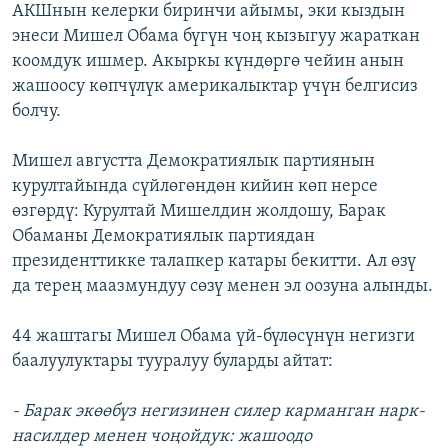
АКШнын келерки биринчи айымы, эки кыздын
энеси Мишел Обама бүгүн чоң кызыгуу жараткан
коомдук ишмер. Акыркы күндөргө чейин анын
жашоосу көпчүлүк америкалыктар үчүн белгисиз
болчу.
Мишел августта Демократиялык партиянын
курултайында сүйлөгөндөн кийин көп нерсе
өзгөрдү: Курултай Мишелдин жолдошу, Барак
Обаманы Демократиялык партиядан
президенттикке талапкер катары бекитти. Ал өзү
да терең маазмундуу сөзү менен эл оозуна алынды.
44 жаштагы Мишел Обама үй-бүлөсүнүн негизги
баалуулуктары тууралуу буларды айтат:
- Барак экөөбүз негизинен силер карманган нарк-
насилдер менен чоңойдук: жашоодо