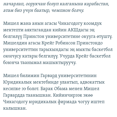
начарлап, оорукчан болуп калганына карабастан,
атам биз үчүн баатыр, чемпион болчу.
Мишел жана анын агасы Чикагодогу коомдук
мектепти аяктагандан кийин АКШдагы эң
белгилүү Принстон университетине окууга өтүштү.
Мишелдин агасы Крейг Робинсон Принстондо
университеттин тарыхындагы эң мыкты баскетбол
оюнчусу катары белгилүү. Учурда Крейг баскетбол
боюнча таанымал машыктыруучу.
Мишел билимин Гарвард университетинин
Юридикалык мектебинде улантып, адвокаттык
кесипке ээ болот. Барак Обама менен Мишел
Гарвардда таанышкан. Кийинчирээк экөө
Чикагодогу юридикалык фирмада чогуу иштеп
калышкан.