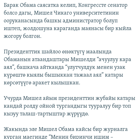
Барак Обама саясатка келип, Конгрессте сенатор
болсо дагы, Мишел Чикаго университетинин
ооруканасында башкы администратор болуп
иштеп, жолдошуна караганда маянасы бир кыйла
жогору болгон.
Президенттик шайлоо өнөктүгү маалында
Обаманын атаандаштары Мишелди “ачуулуу кара
аял”, башкача айтканда “улутчулдук менен узак
күрөштө кыялы бышыккан тажаал аял” катары
көрсөтүүгө аракет кылышкан.
Учурда Мишел айым президенттин жубайы катары
кандай ролду ойной тургандыгы тууралуу бир топ
кызуу талаш-тартыштар жүрүүдө.
Жакында эле Мишел Обама кайсы бир журналга
курган маегинде “Менин биринчи ишим –