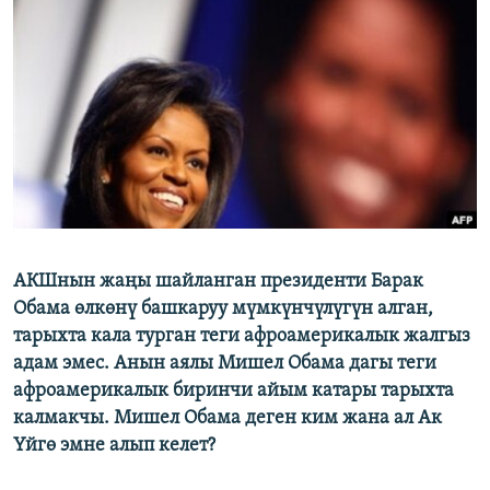
ОНЛАЙН ШЕРИНЕ
ЭЖЕ-СИҢДИЛЕР
АЗАТТЫК+
ЫҢГАЙСЫЗ СУРООЛОР
ЭЕ/АРнун бардык сайттары
АКШнын жаңы шайланган президенти Барак
Обама өлкөнү башкаруу мүмкүнчүлүгүн алган,
тарыхта кала турган теги афроамерикалык жалгыз
адам эмес. Анын аялы Мишел Обама дагы теги
афроамерикалык биринчи айым катары тарыхта
калмакчы. Мишел Обама деген ким жана ал Ак
Үйгө эмне алып келет?