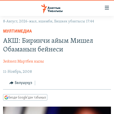
Линктер
Мазмунга
өтүңүз
8-Август, 2026-жыл, ишемби, Бишкек убактысы 17:44
Навигацияга
ЖАҢЫЛЫКТАР
өтүңүз
МУЛТИМЕДИА
КЫРГЫЗСТАН
Издөөгө
АКШ: Биринчи айым Мишел
салыңыз
ДҮЙНӨ
КЫРГЫЗСТАН
Обаманын бейнеси
УКРАИНА
САЯСАТ
ДҮЙНӨ
Зейнеп Мартбек кызы
АТАЙЫН ИЛИКТӨӨ
ЭКОНОМИКА
БОРБОР АЗИЯ
11-Ноябрь, 2008
ТВ ПРОГРАММАЛАР
МАДАНИЯТ
ПОДКАСТ
БҮГҮН АЗАТТЫКТА
Бөлүшүңүз
ӨЗГӨЧӨ ПИКИР
ЭКСПЕРТТЕР ТАЛДАЙТ
Бизди Google'дан табыңыз
БИЗ ЖАНА ДҮЙНӨ
Русский
ДАНИСТЕ