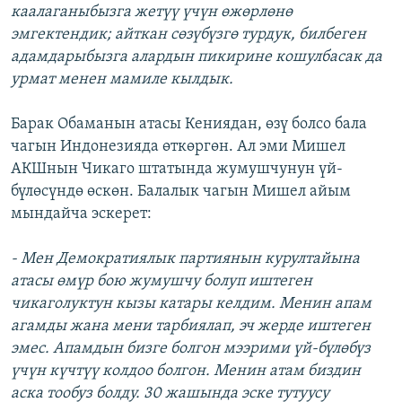
каалаганыбызга жетүү үчүн өжөрлөнө
эмгектендик; айткан сөзүбүзгө турдук, билбеген
адамдарыбызга алардын пикирине кошулбасак да
урмат менен мамиле кылдык.
Барак Обаманын атасы Кениядан, өзү болсо бала
чагын Индонезияда өткөргөн. Ал эми Мишел
АКШнын Чикаго штатында жумушчунун үй-
бүлөсүндө өскөн. Балалык чагын Мишел айым
мындайча эскерет:
- Мен Демократиялык партиянын курултайына
атасы өмүр бою жумушчу болуп иштеген
чикаголуктун кызы катары келдим. Менин апам
агамды жана мени тарбиялап, эч жерде иштеген
эмес. Апамдын бизге болгон мээрими үй-бүлөбүз
үчүн күчтүү колдоо болгон. Менин атам биздин
аска тообуз болду. 30 жашында эске тутуусу