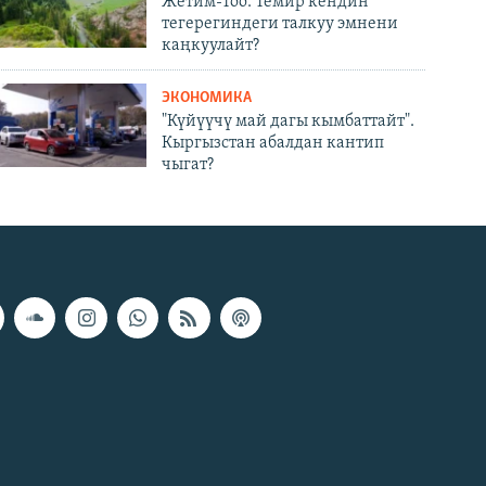
Жетим-Тоо: Темир кендин
тегерегиндеги талкуу эмнени
каңкуулайт?
ЭКОНОМИКА
"Күйүүчү май дагы кымбаттайт".
Кыргызстан абалдан кантип
чыгат?