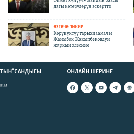
Өкмөт күйүүчү майдын баасы
дагы көтөрүлөрүн эскертти
ӨЗГӨЧӨ ПИКИР
Көрүнүктүү тарыхнаамачы
Жаныбек Жакыпбековдун
жаркын элесине
КТЫН" САНДЫГЫ
ОНЛАЙН ШЕРИНЕ
лим