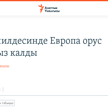
илдесинде Европа орус
ыз калды
 кызы
з
ан табыңыз