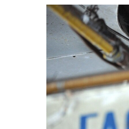
ЭЖЕ-СИҢДИЛЕР
АЗАТТЫК+
ЫҢГАЙСЫЗ СУРООЛОР