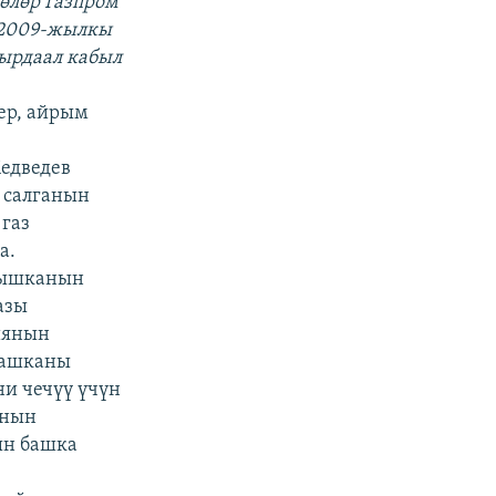
өлөр Газпром
 2009-жылкы
кырдаал кабыл
ер, айрым
Медведев
 салганын
газ
а.
алышканын
азы
иянын
дашканы
и чечүү үчүн
ынын
ын башка