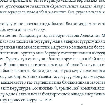
вропа биримдиги, өзгөчө түштүк-чыгыш европалык өлк
на ортосундагы талаштын барымтасында калды. Алар
нча мунасага келе албай жатышат. Биз үчүн мындай 
 толугу менен көз каранды болгон Болгарияда мектепт
былууга аргасыз болду.
тең менен Газпромдун төрага орун басары Александр 
пага газ ташыган төртүнчү жана акыркы түтүктү жаап
краинананы мамлекеттик Нафтогаз компаниясы болсо 
тпегенин, орустар аны берүүнү токтотушканын айтууд
н Түркия түн ортосунан баштап орус газын албай к
 Еврошаркетке кирген кеминде 10 өлкө Россиянын г
ын бышыкташты. Биримдик бир жума мурун эле энерг
өсүндө биргелешкен саясат жүргүзүү жөнүндө макул
 мамлекеттер газ тартышыгына байланышкан маселен
ракет көрүшүүдө. Босниялык “Сараево Газ” компанияс
лү Адис Салкич кечээ билдиргендей өлкөдө энергиян
өтүү процесси жүрүп жатат: