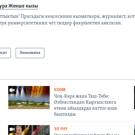
ура Жекше кызы
аттыктын" Прагадагы кеңсесинин кызматкери, журналист, кот
ттук университетинин чет тилдер факультетин аяктаган.
ясат
Экономика
КООМ
Чоң-Кара жана Таш-Төбө:
Өзбекстандан Кыргызстанга
өткөн айылдарда каттоо иши
башталды
ЭЛ ҮНҮ