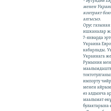
- Бүтүндөй Е
менен Украи
контракт бою
алгысыз.
Орус газынан
ишканалар жа
7-январда эр
Украина Евро
кабарлады. У
Украинага же
Румыния мене
маалымдашты.
токтотулган
импорту чөйр
менен айрым
өз алдынча а
маалымат өкү
булактарына 