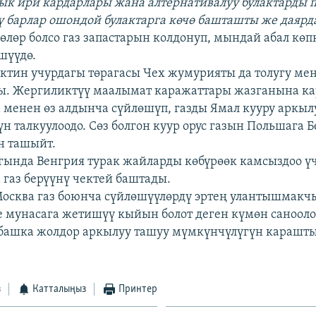
дык ири кардарлары жана алтернативалуу булактарды 
 барлар ошондой булактарга көчө башташты же даяр
өлөр болсо газ запастарын колдонуп, мындай абал көп
шүүдө.
тин учурдагы төрагасы Чех жумурияты да толугу мен
ы. Жергиликтүү маалымат каражаттары жазганына ка
 менен өз алдынча сүйлөшүп, газды Ямал кууру аркыл
н талкуулоодо. Сөз болгон куур орус газын Польшага Б
н ташыйт.
ында Венгрия турак жайларды көбүрөөк камсыздоо үч
 газ берүүнү чектей баштады.
осква газ боюнча сүйлөшүүлөрдү эртең улантышмакч
е мунасага жетишүү кыйын болот деген күмөн санооло
 башка жолдор аркылуу ташуу мүмкүнчүлүгүн карашты
з
Катталыңыз
Принтер