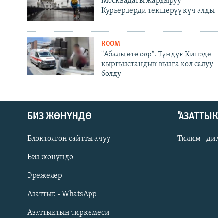
Москвадагы жардыруу:
Курьерлерди текшерүү күч алды
КООМ
"Абалы өтө оор". Түндүк Кипрде
кыргызстандык кызга кол салуу
болду
БИЗ ЖӨНҮНДӨ
"АЗАТТЫ
Блоктолгон сайтты ачуу
Тилим - ди
Биз жөнүндө
Русский
Эрежелер
Азаттык - WhatsApp
ОНЛАЙН ШЕРИНЕ
Азаттыктын тиркемеси