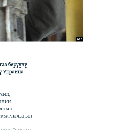
газ берүүнү
ү Украина
чип,
бинин
иянын
мтамачылыгын