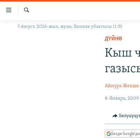
Линктер
Мазмунга
өтүңүз
Издөө
7-Август, 2026-жыл, жума, Бишкек убактысы 11:35
ЖАҢЫЛЫКТАР
Навигацияга
өтүңүз
ДҮЙНӨ
КЫРГЫЗСТАН
Издөөгө
Кыш ч
ДҮЙНӨ
КЫРГЫЗСТАН
салыңыз
УКРАИНА
САЯСАТ
ДҮЙНӨ
газыс
АТАЙЫН ИЛИКТӨӨ
ЭКОНОМИКА
БОРБОР АЗИЯ
ТВ ПРОГРАММАЛАР
МАДАНИЯТ
Айнура Жекше
ПОДКАСТ
БҮГҮН АЗАТТЫКТА
8-Январь, 2009
ӨЗГӨЧӨ ПИКИР
ЭКСПЕРТТЕР ТАЛДАЙТ
Бөлүшүңү
БИЗ ЖАНА ДҮЙНӨ
ДАНИСТЕ
Бизди Google'д