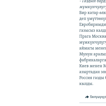
- Газдын бар
мүмкүнчүлүгү
Бир катар өлк
деп үмүттөнү
Евробиримдик
газысыз калд
Прага Москва
мүмкүнчүлүгү
аймагы мене
Мунун аралыг
фабрикаларга
Киев менен М
азыртадан эл
Россия газды
кылды.
Бөлүшүңү