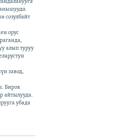
пайдаланууга
данышууда.
кө созулбайт
ен орус
раганда,
уу алып туруу
еларустун
үн завод,
ы. Бирок
р айтылууда.
рууга убада