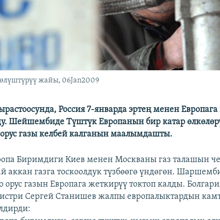
бөлүштүрүү жайы, 06Jan2009
растоосунда, Россия 7-январда эртең менен Европага 
ду. Шейшембиде Түштүк Европанын бир катар өлкөлөр
 орус газы келбей калганын маалымдашты.
ропа Биримдиги Киев менен Москваны газ талашын че
й аккан газга тоскоолдук түзбөөгө үндөгөн. Шаршем
о орус газын Европага жеткирүү токтоп калды. Болгар
истри Сергей Станишев жалпы европалыктардын ка
лдирди: