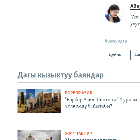
Айн
"Аз
улу
Куржундар
Дүйнө
Са
Дагы кызыктуу баяндар
БОРБОР АЗИЯ
"Борбор Азия Шенгени": Туризм
чөлкөмдү байытабы?
ЖУРТТАШТАР