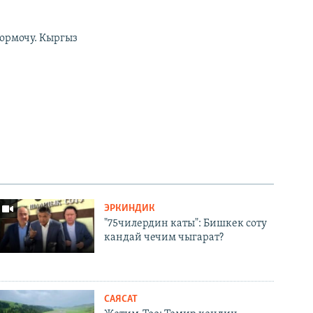
ормочу. Кыргыз
ЭРКИНДИК
"75чилердин каты": Бишкек соту
кандай чечим чыгарат?
САЯСАТ