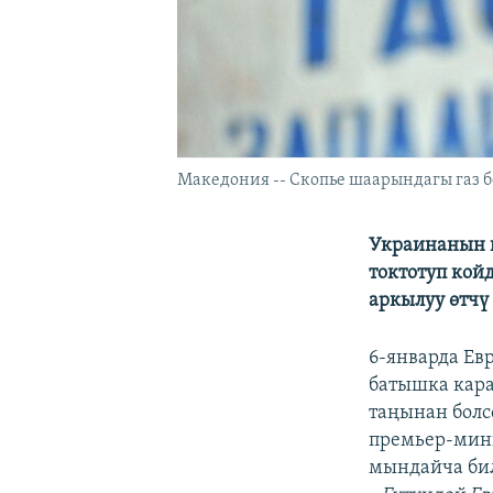
Македония -- Скопье шаарындагы газ 
Украинанын ы
токтотуп кой
аркылуу өтчү
6-январда Ев
батышка кара
таңынан болс
премьер-мин
мындайча би