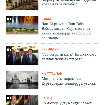
чөлкөмдү байытабы?
КООМ
Чоң-Кара жана Таш-Төбө:
Өзбекстандан Кыргызстанга
өткөн айылдарда каттоо иши
башталды
ЭРКИНДИК
"75чилердин каты": Бишкек соту
кандай чечим чыгарат?
ЖУРТТАШТАР
Москвадагы жардыруу:
Курьерлерди текшерүү күч алды
ЭЛ ҮНҮ
Өкмөт күйүүчү майдын баасы