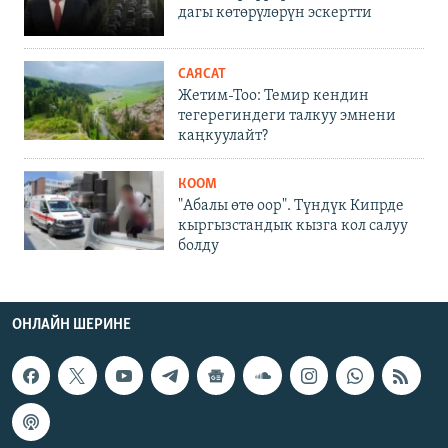
дагы көтөрүлөрүн эскертти
САЯСАТ
Жетим-Тоо: Темир кендин
тегерегиндеги талкуу эмнени
каңкуулайт?
КООМ
"Абалы өтө оор". Түндүк Кипрде
кыргызстандык кызга кол салуу
болду
ОНЛАЙН ШЕРИНЕ