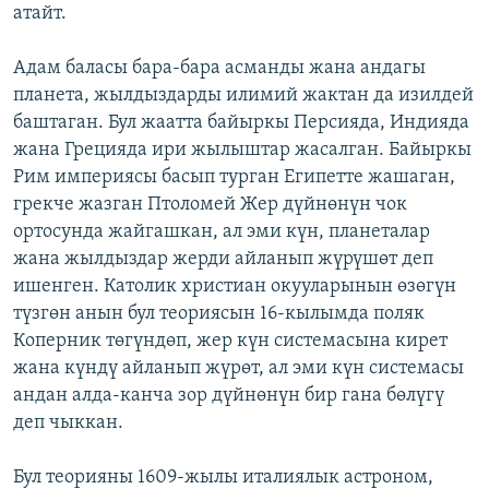
атайт.
Адам баласы бара-бара асманды жана андагы
планета, жылдыздарды илимий жактан да изилдей
баштаган. Бул жаатта байыркы Персияда, Индияда
жана Грецияда ири жылыштар жасалган. Байыркы
Рим империясы басып турган Египетте жашаган,
грекче жазган Птоломей Жер дүйнөнүн чок
ортосунда жайгашкан, ал эми күн, планеталар
жана жылдыздар жерди айланып жүрүшөт деп
ишенген. Католик христиан окууларынын өзөгүн
түзгөн анын бул теориясын 16-кылымда поляк
Коперник төгүндөп, жер күн системасына кирет
жана күндү айланып жүрөт, ал эми күн системасы
андан алда-канча зор дүйнөнүн бир гана бөлүгү
деп чыккан.
Бул теорияны 1609-жылы италиялык астроном,