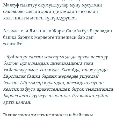
Малоуф сыяктуу окумуштуулар муну мусулман
өлкөлөрдө саясий эркиндиктердин чектелип
калгандыгы менен түшүндүрүшөт.
Ал эми теги Ливандык Жорж Салиба бул Европадан
башка бардык жерлерге тийешеси бар деп
эсептейт:
- Дүйнөнүн калган жактарында да артка чегинүү
болгон. Бул исламдык цивилизацияга гана
тийешелүү эмес. Индияда, Кытайда, иш жүзүндө
Европадан башка бардык жерлерде ушундай
болгон. Айрымдар курандан, исламдын өзүнөн
кемтик табууга аракеттенишет, бирок чындыгында
Европа алга суурулуп чыкканда, бүт калган дүйнө
артта калган.
Галилелонун эмгегине арналган быйылкы