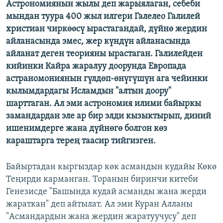
Астрономиянын жылы деп жарыялаган, себеби
ОНЛАЙН ШЕРИНЕ
ЭЖЕ-СИҢДИЛЕР
мындан туура 400 жыл илгери Галелео Галилей
АЗАТТЫК+
христиан чиркөөсү ырастагандай, дүйнө жердин
айланасында эмес, жер күндүн айланасында
ЫҢГАЙСЫЗ СУРООЛОР
айланат деген теорияны ырастаган. Галилейден
кийинки Кайра жаралуу доорунда Европада
ЭЕ/АРнун бардык сайттары
астраномониянын гүлдөп-өнүгүшүн ага чейинки
кылымдардагы Исламдын "алтын доору"
шарттаган. Ал эми астрономия илими байыркы
замандардан эле ар бир элди кызыктырып, диний
ишенимдерге жана дүйнөгө болгон көз
караштарга терең таасир тийгизген.
Байыртадан кыргыздар көк асмандын кудайы Көкө
Теңирди карманган. Торанын биринчи китеби
Генезисде "Башында кудай асманды жана жерди
жараткан" деп айтылат. Ал эми Куран Алланы
"Асмандардын жана жердин жаратуучусу" деп