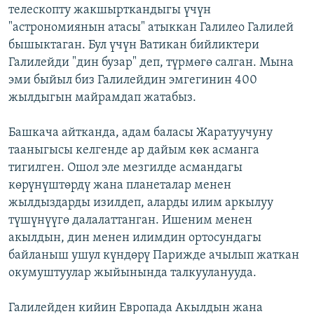
телескопту жакшырткандыгы үчүн
"астрономиянын атасы" атыккан Галилео Галилей
бышыктаган. Бул үчүн Ватикан бийликтери
Галилейди "дин бузар" деп, түрмөгө салган. Мына
эми быйыл биз Галилейдин эмгегинин 400
жылдыгын майрамдап жатабыз.
Башкача айтканда, адам баласы Жаратуучуну
тааныгысы келгенде ар дайым көк асманга
тигилген. Ошол эле мезгилде асмандагы
көрүнүштөрдү жана планеталар менен
жылдыздарды изилдеп, аларды илим аркылуу
түшүнүүгө далалаттанган. Ишеним менен
акылдын, дин менен илимдин ортосундагы
байланыш ушул күндөрү Парижде ачылып жаткан
окумуштуулар жыйынында талкууланууда.
Галилейден кийин Европада Акылдын жана