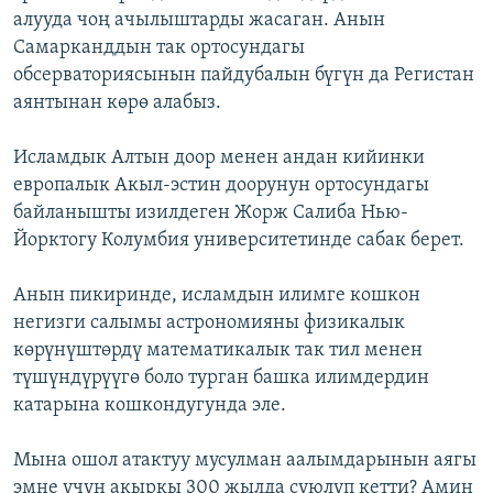
алууда чоң ачылыштарды жасаган. Анын
Самарканддын так ортосундагы
обсерваториясынын пайдубалын бүгүн да Регистан
аянтынан көрө алабыз.
Исламдык Алтын доор менен андан кийинки
европалык Акыл-эстин доорунун ортосундагы
байланышты изилдеген Жорж Салиба Нью-
Йорктогу Колумбия университетинде сабак берет.
Анын пикиринде, исламдын илимге кошкон
негизги салымы астрономияны физикалык
көрүнүштөрдү математикалык так тил менен
түшүндүрүүгө боло турган башка илимдердин
катарына кошкондугунда эле.
Мына ошол атактуу мусулман аалымдарынын аягы
эмне үчүн акыркы 300 жылда суюлуп кетти? Амин