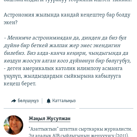
Астрономия жылында кандай кеңештер бар болду
экен?
- Менимче астронимиядан да, динден да биз бул
дүйнө бир беткей жалпак жер эмес экендигин
билебиз. Биз алда-канча кеңири, чындыгында да
көздүн жоосун алган кооз дүйнөнүн бир бөлүгүбүз,
- деген америкалык католик илимпозу асманга
үңүлүп, жылдыздардын сыйкырына кабылууга
кеңеш берет.
Бөлүшүңүз
Катталыңыз
Жаңыл Жусупжан
"Азаттыктын" штаттан сырткаркы журналисти.
Эл аралык AIB сыйлыгынын жеңүүчүсү (2011).