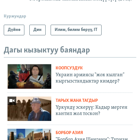
Куржундар
Дүйнө
Дин
Илим, билим берүү, IT
Дагы кызыктуу баяндар
КООПСУЗДУК
Украин армиясы "жок кылган"
кыргызстандыктар кимдер?
ТАРЫХ ЖАНА ТАГДЫР
Үркүндү эскерүү: Кадыр мерген
кантип жол тоскон?
БОРБОР АЗИЯ
"Борбор Азия Шенгени": Туризм