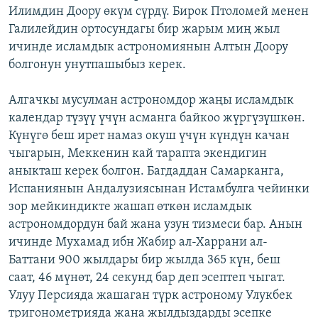
Илимдин Доору өкүм сүрдү. Бирок Птоломей менен
Галилейдин ортосундагы бир жарым миң жыл
ичинде исламдык астрономиянын Алтын Доору
болгонун унутпашыбыз керек.
Алгачкы мусулман астрономдор жаңы исламдык
календар түзүү үчүн асманга байкоо жүргүзүшкөн.
Күнүгө беш ирет намаз окуш үчүн күндүн качан
чыгарын, Меккенин кай тарапта экендигин
аныкташ керек болгон. Багдаддан Самарканга,
Испаниянын Андалузиясынан Истамбулга чейинки
зор мейкиндикте жашап өткөн исламдык
астрономдордун бай жана узун тизмеси бар. Анын
ичинде Мухамад ибн Жабир ал-Харрани ал-
Баттани 900 жылдары бир жылда 365 күн, беш
саат, 46 мүнөт, 24 секунд бар деп эсептеп чыгат.
Улуу Персияда жашаган түрк астроному Улукбек
тригонометрияда жана жылдыздарды эсепке