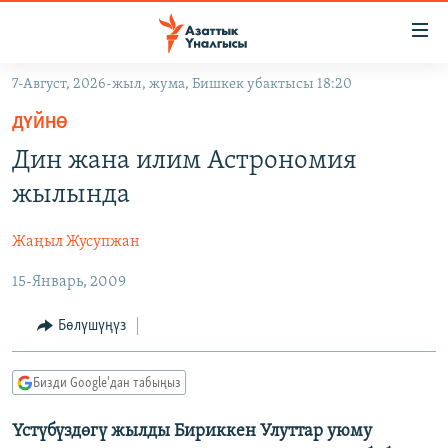
Линктер
Мазмунга
өтүңүз
7-Август, 2026-жыл, жума, Бишкек убактысы 18:20
Навигацияга
ЖАҢЫЛЫКТАР
өтүңүз
ДҮЙНӨ
КЫРГЫЗСТАН
Издөөгө
Дин жана илим Астрономия
салыңыз
ДҮЙНӨ
КЫРГЫЗСТАН
жылында
УКРАИНА
САЯСАТ
ДҮЙНӨ
Жаңыл Жусупжан
АТАЙЫН ИЛИКТӨӨ
ЭКОНОМИКА
БОРБОР АЗИЯ
15-Январь, 2009
ТВ ПРОГРАММАЛАР
МАДАНИЯТ
ПОДКАСТ
БҮГҮН АЗАТТЫКТА
Бөлүшүңүз
ӨЗГӨЧӨ ПИКИР
ЭКСПЕРТТЕР ТАЛДАЙТ
Бизди Google'дан табыңыз
БИЗ ЖАНА ДҮЙНӨ
Русский
Үстүбүздөгү жылды Бириккен Улуттар уюму
ДАНИСТЕ