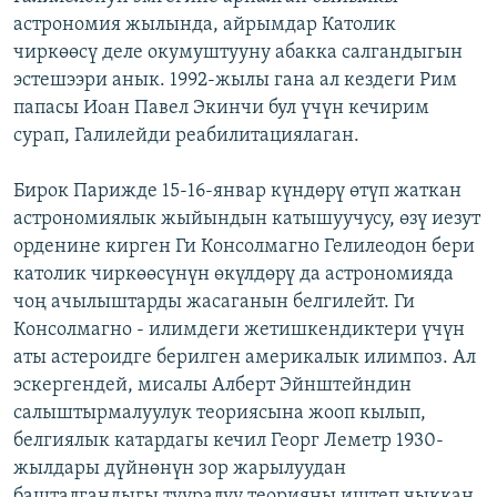
астрономия жылында, айрымдар Католик
чиркөөсү деле окумуштууну абакка салгандыгын
эстешээри анык. 1992-жылы гана ал кездеги Рим
папасы Иоан Павел Экинчи бул үчүн кечирим
сурап, Галилейди реабилитациялаган.
Бирок Парижде 15-16-январ күндөрү өтүп жаткан
астрономиялык жыйындын катышуучусу, өзү иезут
орденине кирген Ги Консолмагно Гелилеодон бери
католик чиркөөсүнүн өкүлдөрү да астрономияда
чоң ачылыштарды жасаганын белгилейт. Ги
Консолмагно - илимдеги жетишкендиктери үчүн
аты астероидге берилген америкалык илимпоз. Ал
эскергендей, мисалы Алберт Эйнштейндин
салыштырмалуулук теориясына жооп кылып,
белгиялык катардагы кечил Георг Леметр 1930-
жылдары дүйнөнүн зор жарылуудан
башталгандыгы тууралуу теорияны иштеп чыккан.