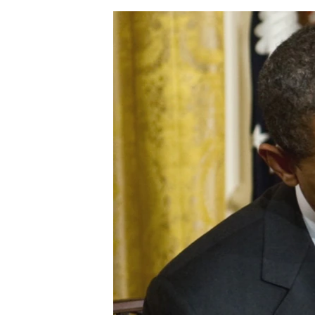
ЭЖЕ-СИҢДИЛЕР
АЗАТТЫК+
ЫҢГАЙСЫЗ СУРООЛОР