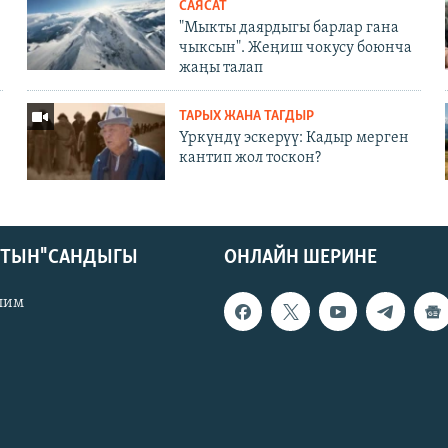
САЯСАТ
"Мыкты даярдыгы барлар гана
чыксын". Жеңиш чокусу боюнча
жаңы талап
ТАРЫХ ЖАНА ТАГДЫР
Үркүндү эскерүү: Кадыр мерген
кантип жол тоскон?
КТЫН" САНДЫГЫ
ОНЛАЙН ШЕРИНЕ
лим