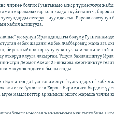
е чиркөө болгон Гуантанамо аскер түрмөсүнүн жабы
имин европалыктар кош колдоп кубатташты, бирок а
 туткундарды өткөрүп алуу идеясын Европа союзунун 
кын кабыл алышууда.
унапыс" уюмунун Ирландиядагы бөлүмү Гуантанамод
отурган өзбек жараны Айбек Жаббаровду, жана ага ок
ан, бирок кыйноо коркунучунан улам мекенине кайта 
ду өткөрүп алууга чакырган. Ушуга байланыштуу Ир
инистри Дермот Ахерн 21-январда жергиликтүү гези
шка макул экендигин бышыктады.
н Британия да Гуантанамонун "тургундарын" кабыл а
рок эки өлкө бул жаатта Европа биримдиги бирдиктүү с
 мүчө мамлекеттер ар кимиси ошого жараша чечим к
.
үйшөмбүдөгү Брюссел жыйынынын күн тартибине Порт