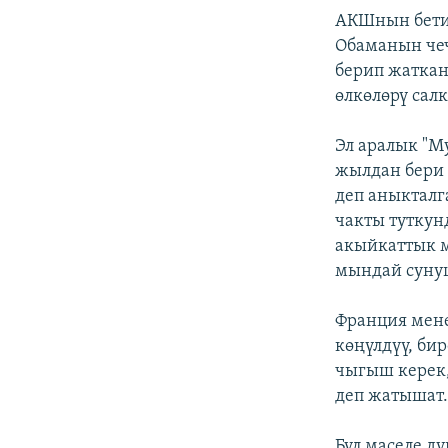
АКШнын бетин
Обаманын чеч
берип жаткан
өлкөлөрү сал
Эл аралык "М
жылдан бери 
деп аныкталг
чакты туткун
акыйкаттык м
мындай суну
Франция мене
көңүлдүү, би
чыгыш керек,
деп жатышат
Бул маселе д