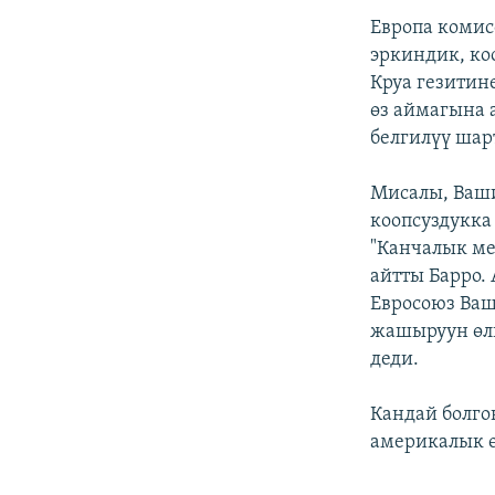
Европа коми
эркиндик, ко
Круа гезитин
өз аймагына 
белгилүү шар
Мисалы, Ваши
коопсуздукка
"Канчалык ме
айтты Барро.
Евросоюз Ваш
жашыруун өлк
деди.
Кандай болго
америкалык ө