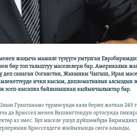
 менен жаңыча мамиле түзүүгө умтулган Евробиримд
ен бир топ талаштуу маселелери бар. Америкалык жа
ү деп санаган Ооганстан, Жакынкы Чыгыш, Иран мас
амлекеттерде ички кысым, дипломатиялык алсыздык 
к эсеп-кысапка байланышкан кыйынчылыктар бар.
нын Гуантанамо түрмөсүндө кала берип жаткан 245 
ча да Брюссел менен Вашингтондун ортосунда пикир
ктөр аз эмес. Бул маселе ушул дүйшөмбүдө Биримди
трлеринин Брюсселдеги жыйынында сөзгө алынды.