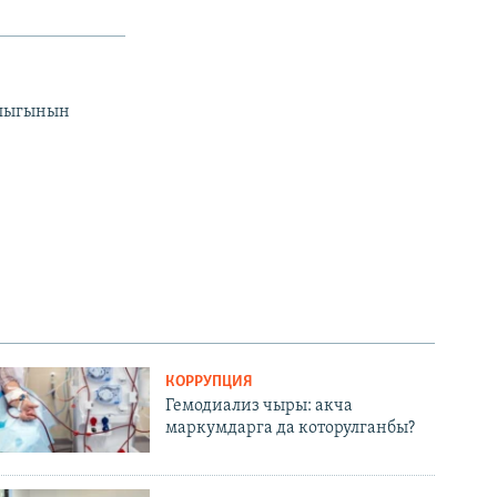
йлыгынын
КОРРУПЦИЯ
Гемодиализ чыры: акча
маркумдарга да которулганбы?