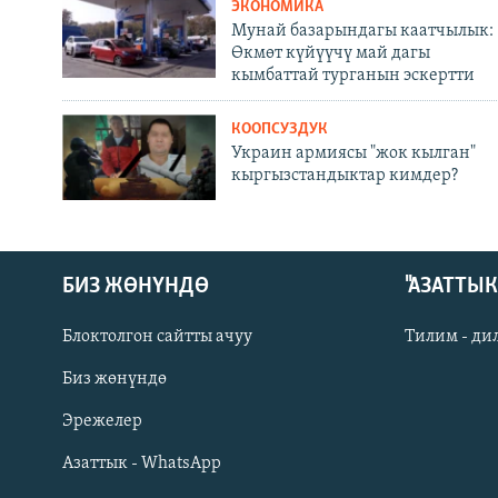
ЭКОНОМИКА
Мунай базарындагы каатчылык:
Өкмөт күйүүчү май дагы
кымбаттай турганын эскертти
КООПСУЗДУК
Украин армиясы "жок кылган"
кыргызстандыктар кимдер?
БИЗ ЖӨНҮНДӨ
"АЗАТТЫ
Блоктолгон сайтты ачуу
Тилим - ди
Биз жөнүндө
Русский
Эрежелер
Азаттык - WhatsApp
ОНЛАЙН ШЕРИНЕ