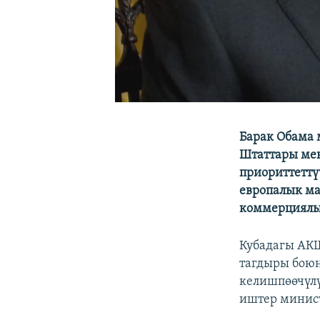
Барак Обама
Штаттары мен
приориттеттү
европалык м
коммерциялы
Кубадагы АКШ
тагдыры боюн
келишпөөчүлү
иштер минис