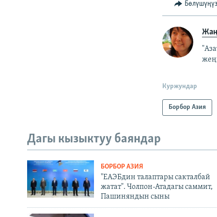
Бөлүшүңү
Жаң
"Аз
жеңү
Куржундар
Борбор Азия
Дагы кызыктуу баяндар
БОРБОР АЗИЯ
"ЕАЭБдин талаптары сакталбай
жатат". Чолпон-Атадагы саммит,
Пашиняндын сыны