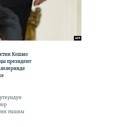
иктин Кошмо
ңы президент
елелеринде
же
туткундун
лер
ктин тышкы