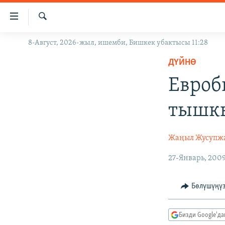
Линктер
Мазмунга
өтүңүз
Издөө
8-Август, 2026-жыл, ишемби, Бишкек убактысы 11:28
ЖАҢЫЛЫКТАР
Навигацияга
өтүңүз
ДҮЙНӨ
КЫРГЫЗСТАН
Издөөгө
Евроб
ДҮЙНӨ
КЫРГЫЗСТАН
салыңыз
УКРАИНА
САЯСАТ
ДҮЙНӨ
тышкы
АТАЙЫН ИЛИКТӨӨ
ЭКОНОМИКА
БОРБОР АЗИЯ
ТВ ПРОГРАММАЛАР
МАДАНИЯТ
Жаңыл Жусупж
ПОДКАСТ
БҮГҮН АЗАТТЫКТА
27-Январь, 200
ӨЗГӨЧӨ ПИКИР
ЭКСПЕРТТЕР ТАЛДАЙТ
Бөлүшүңү
БИЗ ЖАНА ДҮЙНӨ
ДАНИСТЕ
Бизди Google'д