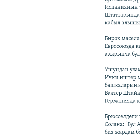
Испаниянын т
Штаттарында 
кабыл алышы 
Бирок масел
Евросоюзда к
азырынча бул
Ушундан улам
Ички иштер м
башкаларынын
Валтер Штайн
Германияда к
Брюсселдеги
Солана: "Бул
биз жардам б