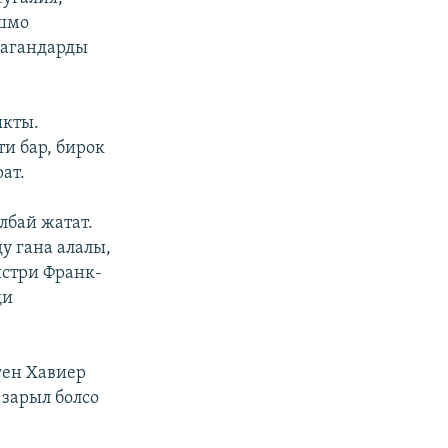
ошмо
багандарды
ыкты.
и бар, бирок
ат.
лбай жатат.
у гана алалы,
стри Франк-
ди
ен Хавиер
 зарыл болсо