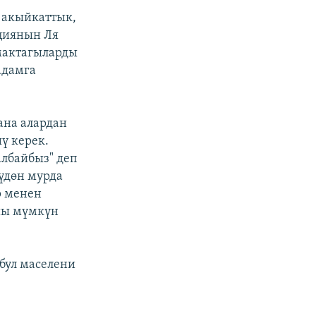
 акыйкаттык,
нциянын Ля
мактагыларды
адамга
ана алардан
ү керек.
албайбыз" деп
үдөн мурда
р менен
шы мүмкүн
 бул маселени