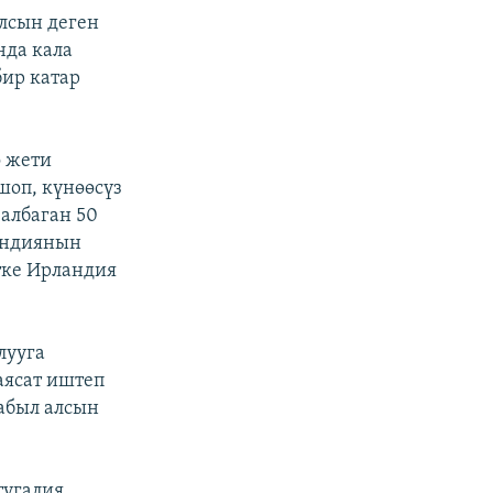
лсын деген
нда кала
бир катар
о жети
шоп, күнөөсүз
албаган 50
ландиянын
тке Ирландия
лууга
аясат иштеп
абыл алсын
угалия,