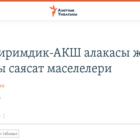
иримдик-АКШ алакасы 
 саясат маселелери
ан
9
з
ан табыңыз