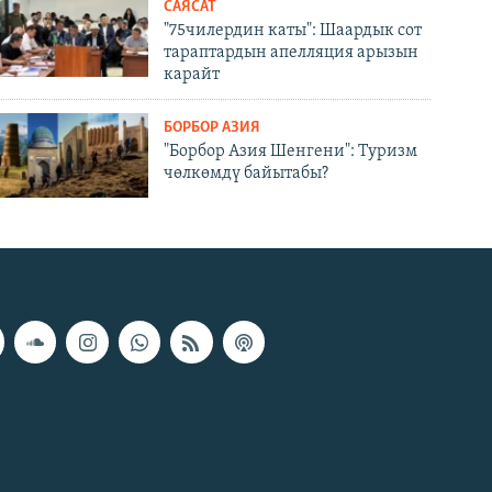
САЯСАТ
"75чилердин каты": Шаардык сот
тараптардын апелляция арызын
карайт
БОРБОР АЗИЯ
"Борбор Азия Шенгени": Туризм
чөлкөмдү байытабы?