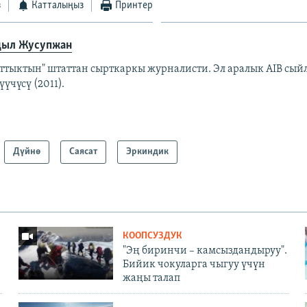
з
Катталыңыз
Принтер
ыл Жусупжан
аттыктын" штаттан сырткаркы журналисти. Эл аралык AIB сы
үчүсү (2011).
Дүйнө
Саясат
Эркиндик
КООПСУЗДУК
"Эң биринчи – камсыздандыруу".
Бийик чокуларга чыгуу үчүн
жаңы талап