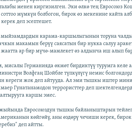
алабы менен киргизилген. Эки өлкө тең Евросоюз К
соттоо мүмкүн болбогон, бирок өз мекенине кайта ал
керек деп эсептешет.
е мыйзамдардын карама-каршылыгынын торуна чалд
ачкын макамын берүү саясатын бир нукка салуу аракет
 жаатта ар бир мүчө-мамлекет өз алдынча иш алып бар
, мисалы Германияда өкмөт бирдиктүү турумга келе а
инистри Волфгаң Шойбле түпкүлүгү немис болгондорд
 кереги жок деп айтууда. Ал эми тышкы иштер мини
маер Гунатанамодон террористтер деп шектелгендер
алтырууга каршы эмес.
 жыйында Евросоюздун тышкы байланыштарын тейлег
 Американын көйгөйү, аны өздөрү чечиши керек, бирок
еребиз" деп айтты.