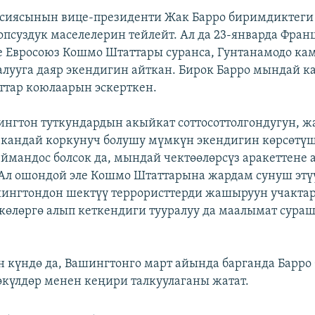
ссиясынын вице-президенти Жак Барро биримдиктеги
опсуздук маселелерин тейлейт. Ал да 23-январда Фра
е Евросоюз Кошмо Штаттары суранса, Гунтанамодо ка
алууга даяр экендигин айткан. Бирок Барро мындай к
ттар коюлаарын эскерткен.
нгтон туткундардын акыйкат соттосоттолгондугун, ж
 кандай коркунуч болушу мүмкүн экендигин көрсөтүш
ймандос болсок да, мындай чектөөлөрсүз аракеттене 
 Ал ошондой эле Кошмо Штаттарына жардам сунуш этү
ингтондон шектүү террористтерди жашыруун учакта
өлөргө алып кеткендиги тууралуу да маалымат сура
н күндө да, Вашингтонго март айында бaрганда Барро
күлдөр менен кеңири талкуулаганы жатат.