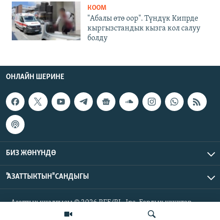
КООМ
"Абалы өтө оор". Түндүк Кипрде
кыргызстандык кызга кол салуу
болду
ОНЛАЙН ШЕРИНЕ
БИЗ ЖӨНҮНДӨ
"АЗАТТЫКТЫН" САНДЫГЫ
Азаттык үналгысы © 2026 RFE/RL, Inc. Бардык укуктар
корголгон.