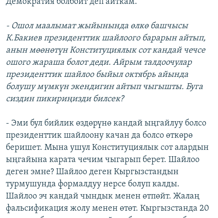
Демократия болбойт деп айткам.
- Ошол маалымат жыйынында өлкө башчысы
К.Бакиев президенттик шайлоого барарын айтып,
анын мөөнөтүн Конституциялык сот кандай чечсе
ошого жараша болот деди. Айрым талдоочулар
президенттик шайлоо быйыл октябрь айында
болушу мүмкүн экендигин айтып чыгышты. Буга
сиздин пикириңизди билсек?
- Эми бул бийлик өздөрүнө кандай ыңгайлуу болсо
президенттик шайлоону качан да болсо өткөрө
беришет. Мына ушул Конституциялык сот алардын
ыңгайына карата чечим чыгарып берет. Шайлоо
деген эмне? Шайлоо деген Кыргызстандын
турмушунда формалдуу нерсе болуп калды.
Шайлоо эч кандай чындык менен өтпөйт. Жалаң
фальсификация жолу менен өтөт. Кыргызстанда 20