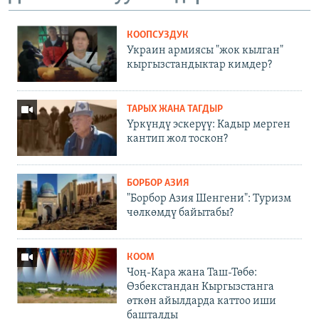
КООПСУЗДУК
Украин армиясы "жок кылган"
кыргызстандыктар кимдер?
ТАРЫХ ЖАНА ТАГДЫР
Үркүндү эскерүү: Кадыр мерген
кантип жол тоскон?
БОРБОР АЗИЯ
"Борбор Азия Шенгени": Туризм
чөлкөмдү байытабы?
КООМ
Чоң-Кара жана Таш-Төбө:
Өзбекстандан Кыргызстанга
өткөн айылдарда каттоо иши
башталды