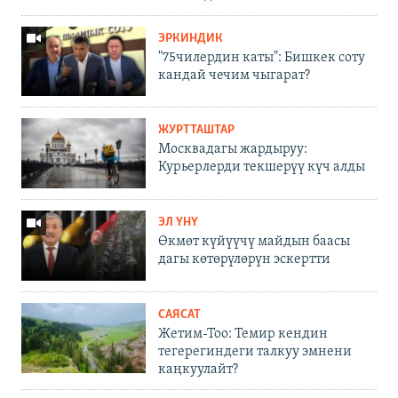
ЭРКИНДИК
"75чилердин каты": Бишкек соту
кандай чечим чыгарат?
ЖУРТТАШТАР
Москвадагы жардыруу:
Курьерлерди текшерүү күч алды
ЭЛ ҮНҮ
Өкмөт күйүүчү майдын баасы
дагы көтөрүлөрүн эскертти
САЯСАТ
Жетим-Тоо: Темир кендин
тегерегиндеги талкуу эмнени
каңкуулайт?