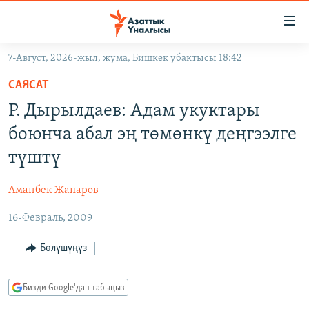
Линктер
Мазмунга
өтүңүз
7-Август, 2026-жыл, жума, Бишкек убактысы 18:42
Навигацияга
ЖАҢЫЛЫКТАР
өтүңүз
САЯСАТ
КЫРГЫЗСТАН
Издөөгө
Р. Дырылдаев: Адам укуктары
салыңыз
ДҮЙНӨ
КЫРГЫЗСТАН
боюнча абал эң төмөнкү деңгээлге
УКРАИНА
САЯСАТ
ДҮЙНӨ
түштү
АТАЙЫН ИЛИКТӨӨ
ЭКОНОМИКА
БОРБОР АЗИЯ
Аманбек Жапаров
ТВ ПРОГРАММАЛАР
МАДАНИЯТ
16-Февраль, 2009
ПОДКАСТ
БҮГҮН АЗАТТЫКТА
ӨЗГӨЧӨ ПИКИР
ЭКСПЕРТТЕР ТАЛДАЙТ
Бөлүшүңүз
БИЗ ЖАНА ДҮЙНӨ
Русский
Бизди Google'дан табыңыз
ДАНИСТЕ