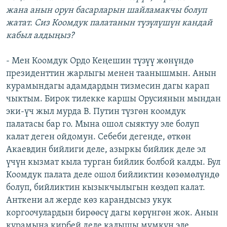
жана анын орун басарларын шайламакчы болуп
жатат. Сиз Коомдук палатанын түзүлүшүн кандай
кабыл алдыңыз?
- Мен Коомдук Ордо Кеңешин түзүү жөнүндө
президенттин жарлыгы менен таанышмын. Анын
курамындагы адамдардын тизмесин дагы карап
чыктым. Бирок тилекке каршы Орусиянын мындан
эки-үч жыл мурда В. Путин түзгөн коомдук
палатасы бар го. Мына ошол сыяктуу эле болуп
калат деген ойдомун. Себеби дегенде, өткөн
Акаевдин бийлиги деле, азыркы бийлик деле эл
үчүн кызмат кыла турган бийлик болбой калды. Бул
Коомдук палата деле ошол бийликтин көзөмөлүндө
болуп, бийликтин кызыкчылыгын көздөп калат.
Анткени ал жерде көз карандысыз укук
коргоочулардын бирөөсү дагы көрүнгөн жок. Анын
курамына кирбей деле калышы мүмкүн эле.