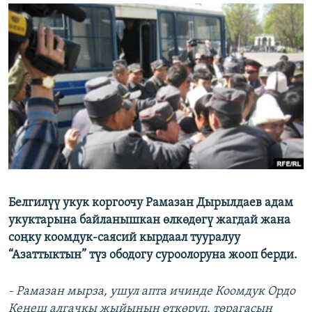
ОНЛАЙН ШЕРИНЕ
ЭЖЕ-СИҢДИЛЕР
АЗАТТЫК+
ЫҢГАЙСЫЗ СУРООЛОР
ЭЕ/АРнун бардык сайттары
Белгилүү укук коргоочу Рамазан Дырылдаев адам
укуктарына байланышкан өлкөдөгү жагдай жана
соңку коомдук-саясий кырдаал тууралуу
“Азаттыктын” түз ободогу суроолоруна жооп берди.
- Рамазан мырза, ушул апта ичинде Коомдук Ордо
Кеңеш алгачкы жыйынын өткөрүп, төрагасын