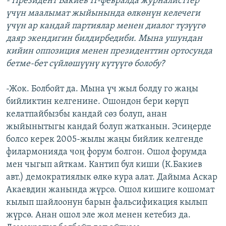
- Президент Бакиев 11-февралда журналисттер
үчүн маалымат жыйынында өлкөнүн келечеги
үчүн ар кандай партиялар менен диалог түзүүгө
даяр экендигин билдирбедиби. Мына ушундан
кийин оппозиция менен президенттин ортосунда
бетме-бет сүйлөшүүнү күтүүгө болобу?
-Жок. Болбойт да. Мына үч жыл болду го жаңы
бийликтин келгенине. Ошондон бери көрүп
келатпайбызбы кандай сөз болуп, анан
жыйынытыгы кандай болуп жатканын. Эсиңерде
болсо керек 2005-жылы жаңы бийлик келгенде
филармонияда чоң форум болгон. Ошол форумда
мен чыгып айткам. Кантип бул киши (К.Бакиев
авт.) демократиялык өлкө кура алат. Дайыма Аскар
Акаевдин жанында жүрсө. Ошол кишиге кошомат
кылып шайлоонун барын фальсификация кылып
жүрсө. Анан ошол эле жол менен кетебиз да.