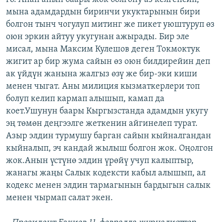
мына адамдардын биринчи укуктарынын бири
болгон тынч чогулуп митинг же пикет уюштуруп өз
оюн эркин айтуу укугунан ажырады. Бир эле
мисал, мына Максим Кулешов деген Токмоктук
жигит ар бир жума сайын өз оюн билдирейин деп
ак үйдүн жанына жалгыз өзү же бир-эки киши
менен чыгат. Аны милиция кызматкерлери топ
болуп келип кармап алышып, камап да
коет.Ушунун баары Кыргызстанда адамдын укугу
эң төмөн деңгээлге жеткенин айгинелеп турат.
Азыр элдин турмушу барган сайын кыйналгандан
кыйналып, эч кандай жылыш болгон жок. Оңолгон
жок.Анын үстүнө элдин үрөйү учуп калыптыр,
жанагы жаңы Салык кодексти кабыл алышып, ал
кодекс менен элдин тармагынын бардыгын салык
менен чырмап салат экен.