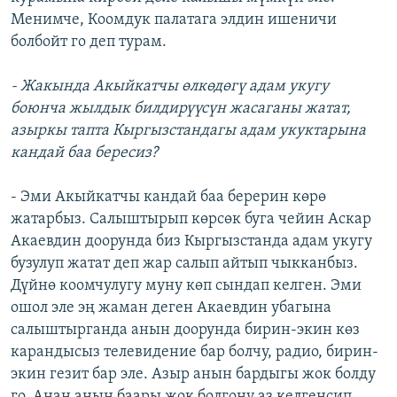
Менимче, Коомдук палатага элдин ишеничи
болбойт го деп турам.
- Жакында Акыйкатчы өлкөдөгү адам укугу
боюнча жылдык билдирүүсүн жасаганы жатат,
азыркы тапта Кыргызстандагы адам укуктарына
кандай баа бересиз?
- Эми Акыйкатчы кандай баа берерин көрө
жатарбыз. Салыштырып көрсөк буга чейин Аскар
Акаевдин доорунда биз Кыргызстанда адам укугу
бузулуп жатат деп жар салып айтып чыкканбыз.
Дүйнө коомчулугу муну көп сындап келген. Эми
ошол эле эң жаман деген Акаевдин убагына
салыштырганда анын доорунда бирин-экин көз
карандысыз телевидение бар болчу, радио, бирин-
экин гезит бар эле. Азыр анын бардыгы жок болду
го. Анан анын баары жок болгону аз келгенсип,