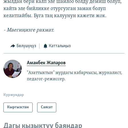
жылдан бери калп эле шайлоо болду демиш болуп,
кайта эле бийликке отургузган заман болуп
келатпайбы. Буга таң калуунун кажети жок.
- Маегиңизге рахмат.
Бөлүшүңүз
Катталыңыз
Аманбек Жапаров
"Азаттыктын" мурдагы кабарчысы, журналист,
педагог-режиссер.
Куржундар
Кыргызстан
Саясат
Дагы кызыктуу баяндар