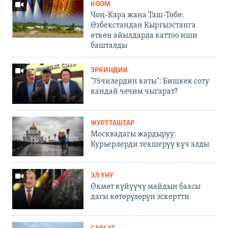
КООМ
Чоң-Кара жана Таш-Төбө:
Өзбекстандан Кыргызстанга
өткөн айылдарда каттоо иши
башталды
ЭРКИНДИК
"75чилердин каты": Бишкек соту
кандай чечим чыгарат?
ЖУРТТАШТАР
Москвадагы жардыруу:
Курьерлерди текшерүү күч алды
ЭЛ ҮНҮ
Өкмөт күйүүчү майдын баасы
дагы көтөрүлөрүн эскертти