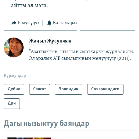
айтты ал мага.
Бөлүшүңүз
Катталыңыз
Жаңыл Жусупжан
"Азаттыктын" штаттан сырткаркы журналисти.
Эл аралык AIB сыйлыгынын жеңүүчүсү (2011).
Куржундар
Дүйнө
Саясат
Эркиндик
Сөз эркиндиги
Дин
Дагы кызыктуу баяндар