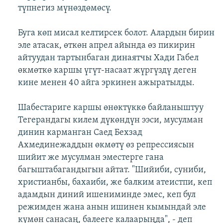
түпнегиз мүнөздөмөсү.
Буга көп мисал келтирсек болот. Алардын бирин
эле атасак, өткөн апрел айында өз пикирин
айтуудан тартынбаган динаятчы Хади Габел
өкмөткө каршы үгүт-насаат жүргүздү деген
кине менен 40 айга эркинен ажыратылды.
Шабестариге каршы өнөктүккө байланыштуу
Тегерандагы килем дүкөндүн ээси, мусулман
динин карманган Саед Бехзад
Ахмединежаддын өкмөтү өз репрессиясын
шийит же мусулман эместерге гана
багыштабагандыгын айтат. "Шийиби, суниби,
христианбы, бахаиби, же балким атеистпи, кеп
адамдын диний ишениминде эмес, кеп бул
режимден жана анын ишинен кымындай эле
күмөн санасаң, балееге калаарыңда", - деп