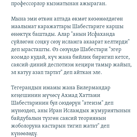
профессорлор кызматынан ажыраган.
Мына эми өткөн аптада өкмөт көзөмөлдөгөн
маалымат каражаттары Шабестариге каршы
өнөктүк баштады. Алар "анын Исфаханда
сүйлөгөн соңку сөзү исламга акаарат келтирди"
деп ырасташты. Өз сөзүндө Шабестари "эгер
коомдо кудай, күч жана бийлик биригип кетсе,
саясий-диний деспотизм кеңири тамыр жайып,
эл катуу азап тартат" деп айткан эле.
Тегерандын имамы жана Билермандар
кеңешинин мүчөсү Ахмад Хаттами
Шабестаринин бул сөздөрүн "атеизм" деп
мүнөздөп, аны Иран Исламдык жумуриятынын
байдубалын түзгөн саясий теориянын
жоболоруна кастарын тигип жатат" деп
күнөөлөдү.