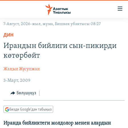
Линктер
Мазмунга
өтүңүз
7-Август, 2026-жыл, жума, Бишкек убактысы 08:27
Навигацияга
ЖАҢЫЛЫКТАР
өтүңүз
ДИН
КЫРГЫЗСТАН
Издөөгө
Ирандын бийлиги сын-пикирди
салыңыз
ДҮЙНӨ
КЫРГЫЗСТАН
көтөрбөйт
УКРАИНА
САЯСАТ
ДҮЙНӨ
Жаңыл Жусупжан
АТАЙЫН ИЛИКТӨӨ
ЭКОНОМИКА
БОРБОР АЗИЯ
3-Март, 2009
ТВ ПРОГРАММАЛАР
МАДАНИЯТ
ПОДКАСТ
БҮГҮН АЗАТТЫКТА
Бөлүшүңүз
ӨЗГӨЧӨ ПИКИР
ЭКСПЕРТТЕР ТАЛДАЙТ
Бизди Google'дан табыңыз
БИЗ ЖАНА ДҮЙНӨ
Русский
Иранда бийликтеги молдолор менен алардын
ДАНИСТЕ