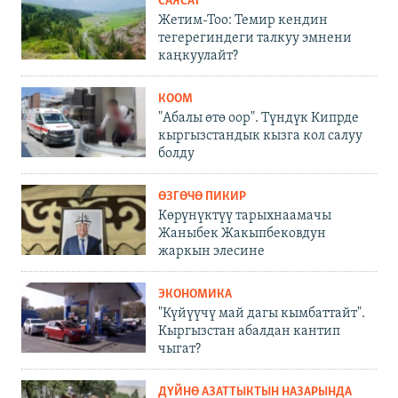
САЯСАТ
Жетим-Тоо: Темир кендин
тегерегиндеги талкуу эмнени
каңкуулайт?
КООМ
"Абалы өтө оор". Түндүк Кипрде
кыргызстандык кызга кол салуу
болду
ӨЗГӨЧӨ ПИКИР
Көрүнүктүү тарыхнаамачы
Жаныбек Жакыпбековдун
жаркын элесине
ЭКОНОМИКА
"Күйүүчү май дагы кымбаттайт".
Кыргызстан абалдан кантип
чыгат?
ДҮЙНӨ АЗАТТЫКТЫН НАЗАРЫНДА