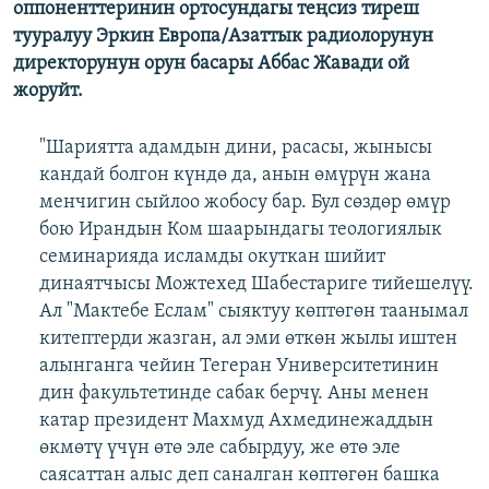
оппоненттеринин ортосундагы теңсиз тиреш
ОНЛАЙН ШЕРИНЕ
ЭЖЕ-СИҢДИЛЕР
тууралуу Эркин Европа/Азаттык радиолорунун
АЗАТТЫК+
директорунун орун басары Аббас Жавади ой
жоруйт.
ЫҢГАЙСЫЗ СУРООЛОР
"Шариятта адамдын дини, расасы, жынысы
ЭЕ/АРнун бардык сайттары
кандай болгон күндө да, анын өмүрүн жана
менчигин сыйлоо жобосу бар. Бул сөздөр өмүр
бою Ирандын Ком шаарындагы теологиялык
семинарияда исламды окуткан шийит
динаятчысы Можтехед Шабестариге тийешелүү.
Ал "Мактебе Еслам" сыяктуу көптөгөн таанымал
китептерди жазган, ал эми өткөн жылы иштен
алынганга чейин Тегеран Университетинин
дин факультетинде сабак берчү. Аны менен
катар президент Махмуд Ахмединежаддын
өкмөтү үчүн өтө эле сабырдуу, же өтө эле
саясаттан алыс деп саналган көптөгөн башка