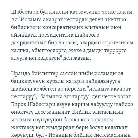
Шабестари бул кинени кат жүзүндө четке какты.
Ал "Исламга акаарат келтирди деген айыптоо -
бийликтеги консервативдик элитанын июн
айындагы президенттик шайлоого
даярдыгынын бир чарасы, алардын стратегиясы
калпка, айыптоолорго, жеке адамды террорго
алууга негизделген" деп жазды.
Иранда бийликтер саясий шийи исламды эл
башкаруунун куралы катары пайдаланууга
шайкеш келбеген ар нерсени "исламга акаарат
келтирүү", "батышка ык тартуу" деп четке кагат.
Бирок Шабестари өзүнө каршы чабуулду шайлоо
өнөктүгү десе жаңылат. Бийлик элитасынын
исламга өзүнүкүнөн башка көз карашты
жектөөсү көп жылдардан бери болуп келаткан
көрүнүш, бул - Ирандын бийлик системасынын