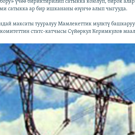
бору» үчөө бириктирилип сатыкка коюлуп, бирок ала
эми сатыкка ар бир ишкананы өзүнчө алып чыгууда.
дай максаты тууралуу Мамлекеттик мүлктү башкару
комитеттин статс-катчысы Сүйөркул Керимкулов маа