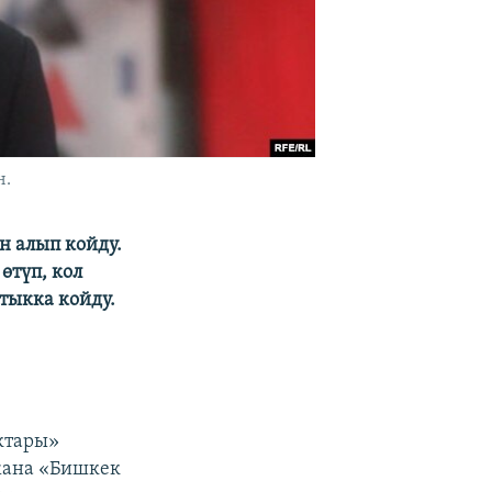
н.
н алып койду.
өтүп, кол
тыкка койду.
ктары»
жана «Бишкек