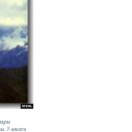
лары
ы. 7-июлга