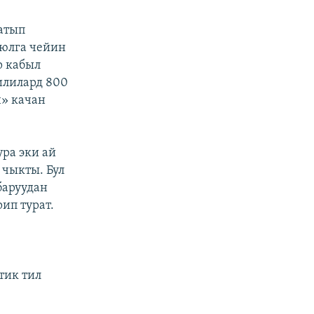
Сатып
июлга чейин
р кабыл
илилард 800
н» качан
ра эки ай
 чыкты. Бул
баруудан
ип турат.
тик тил