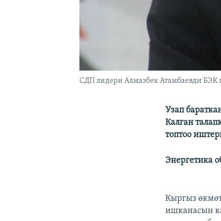
СДП лидери Алмазбек Атамбаевди БЭК 
Узап баратка
Калган талап
топтоо иштер
Энергетика о
Кыргыз өкмө
ишканасын ка