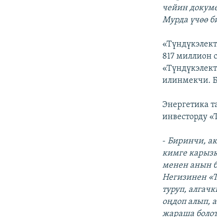
чейин докуме
Мурда үчөө би
«Түндүкэлект
817 миллион 
«Түндүкэлект
илинмекчи. Б
Энергетика 
инвесторду «
-
Биринчи, ак
кимге карызы
менен анын б
Негизинен «
туруп, алгач
оңдоп алып, 
жараша болот