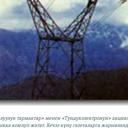
луулук тармактар» менен «Түндүкэлектронун» акция
ыкка коюлуп жатат. Кечээ күнү газеталарга жарыяланд