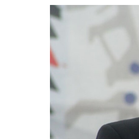
ЭЖЕ-СИҢДИЛЕР
АЗАТТЫК+
ЫҢГАЙСЫЗ СУРООЛОР