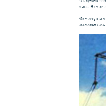
жылуулук бор
эмес. Өкмөт 
Өкмөттүн мын
мамлекеттик 