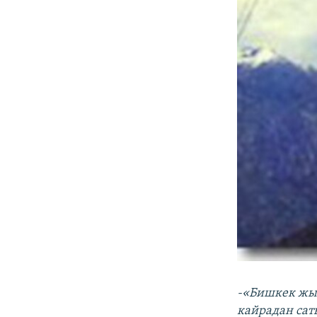
-«Бишкек жы
кайрадан сат