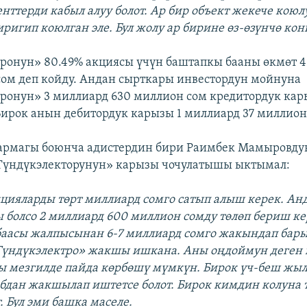
нттерди кабыл алуу болот. Ар бир объект жекече коюл
ригип коюлган эле. Бул жолу ар бирине өз-өзүнчө конк
ронун» 80.49% акциясы үчүн баштапкы бааны өкмөт 
сом деп койду. Андан сырткары инвестордун мойнуна
ронун» 3 миллиард 630 миллион сом кредитордук кар
ирок анын дебитордук карызы 1 миллиард 37 миллион 
тармагы боюнча адистердин бири Раимбек Мамыровду
Түндүкэлекторунун» карызы чочулатышы ыктымал:
цияларды төрт миллиард сомго сатып алыш керек. Ан
 болсо 2 миллиард 600 миллион сомду төлөп бериш к
аасы жалпысынан 6-7 миллиард сомго жакындап бар
Түндүкэлектро» жакшы ишкана. Аны оңдоймун деген
кы мезгилде пайда көрбөшү мүмкүн. Бирок үч-беш жы
абдан жакшылап иштетсе болот. Бирок кимдин колуна 
. Бул эми башка маселе.