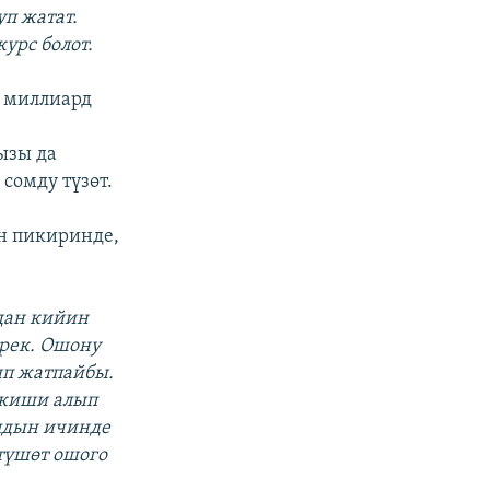
уп жатат.
урс болот.
4 миллиард
ызы да
сомду түзөт.
н пикиринде,
дан кийин
ерек. Ошону
ып жатпайбы.
 киши алып
лдын ичинде
түшөт ошого