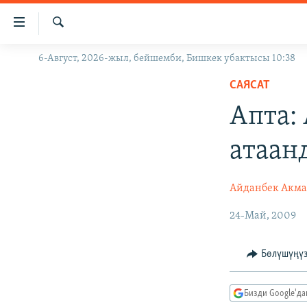
Линктер
Мазмунга
өтүңүз
Издөө
6-Август, 2026-жыл, бейшемби, Бишкек убактысы 10:38
ЖАҢЫЛЫКТАР
Навигацияга
өтүңүз
САЯСАТ
КЫРГЫЗСТАН
Издөөгө
Апта:
ДҮЙНӨ
КЫРГЫЗСТАН
салыңыз
УКРАИНА
САЯСАТ
ДҮЙНӨ
атаан
АТАЙЫН ИЛИКТӨӨ
ЭКОНОМИКА
БОРБОР АЗИЯ
ТВ ПРОГРАММАЛАР
МАДАНИЯТ
Айданбек Акма
ПОДКАСТ
БҮГҮН АЗАТТЫКТА
24-Май, 2009
ӨЗГӨЧӨ ПИКИР
ЭКСПЕРТТЕР ТАЛДАЙТ
Бөлүшүңү
БИЗ ЖАНА ДҮЙНӨ
ДАНИСТЕ
Бизди Google'д