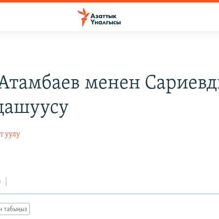
 Атамбаев менен Сариев
дашуусу
т уулу
з
ан табыңыз