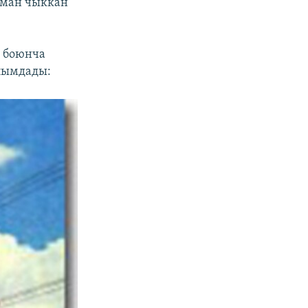
рман чыккан
у боюнча
лымдады: