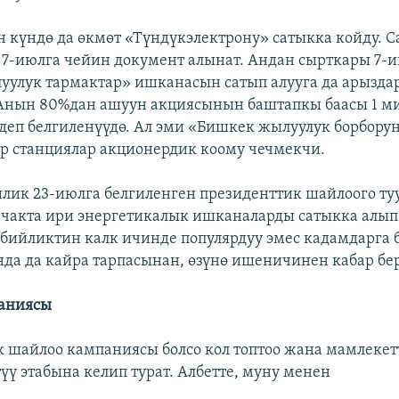
н күндө да өкмөт «Түндүкэлектрону» сатыкка койду. 
 7-июлга чейин документ алынат. Андан сырткары 7-
улук тармактар» ишканасын сатып алууга да арызда
Анын 80%дан ашуун акциясынын баштапкы баасы 1 м
деп белгиленүүдө. Ал эми «Бишкек жылуулук борбору
тр станциялар акционердик коому чечмекчи.
лик 23-июлга белгиленген президенттик шайлоого туу
 чакта ири энергетикалык ишканаларды сатыкка алып
бийликтин калк ичинде популярдуу эмес кадамдарга 
да да кайра тарпасынан, өзүнө ишеничинен кабар бер
аниясы
 шайлоо кампаниясы болсо кол топтоо жана мамлекет
үү этабына келип турат. Албетте, муну менен