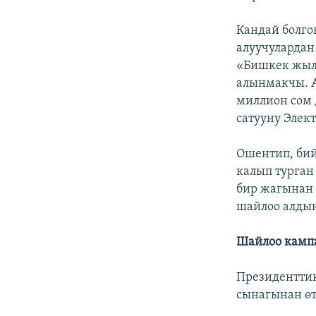
Кандай болго
алуучулардан
«Бишкек жылу
алынмакчы. 
миллион сом 
сатууну Элек
Ошентип, бий
калып турган
бир жагынан 
шайлоо алдын
Шайлоо камп
Президенттик
сынагынан өт