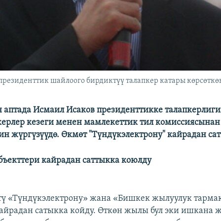
президенттик шайлоого бирдиктүү талапкер катары көрсөткө
н аптада Исмаил Исаков президенттикке талапкерлиги
керлер кезеги менен мамлекеттик тил комиссиясынан 
ин жүргүзүүдө. Өкмөт "Түндүкэлектрону" кайрадан сат
бъекттери кайрадан саттыкка коюлду
тү «Түндүкэлектрону» жана «Бишкек жылуулук тарма
йрадан сатыкка койду. Өткөн жылы бул эки ишкана 