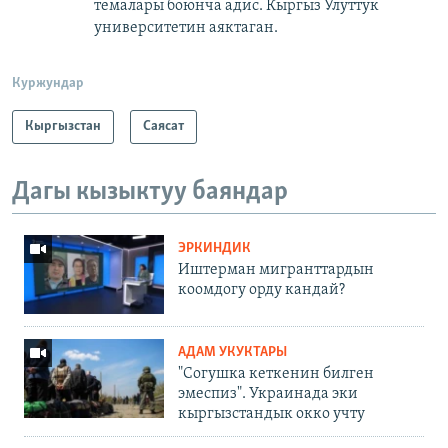
темалары боюнча адис. Кыргыз Улуттук
университетин аяктаган.
Куржундар
Кыргызстан
Саясат
Дагы кызыктуу баяндар
ЭРКИНДИК
Иштерман мигранттардын
коомдогу орду кандай?
АДАМ УКУКТАРЫ
"Согушка кеткенин билген
эмеспиз". Украинада эки
кыргызстандык окко учту