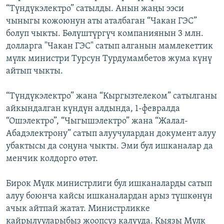
“Түндүкэлектро” сатылды. Анын жаңы ээси
чыныгы кожоюнун аты аталбаган “Чакан ГЭС”
болуп чыкты. Бөлүштүргүч компаниянын 3 млн.
долларга "Чакан ГЭС" сатып алганын мамлекеттик
мүлк министри Турсун Турдумамбетов жума күнү
айтып чыкты.
“Түндүкэлектро” жана “Кыргызтелеком” сатылганы
айкындалган күндүн алдында, 1-февралда
“Ошэлектро”, “Чыгышэлектро” жана “Жалал-
Абадэлектрону” сатып алуучулардан документ алуу
убактысы да соңуна чыкты. Эми бул ишканалар да
менчик колдорго өтөт.
Бирок Мүлк министрлиги бул ишканаларды сатып
алуу боюнча кайсы ишканалардан арыз түшкөнүн
ачык айтпай жатат. Министрликке
кайрылууларыбыз жоопсуз калууда. Кыязы Мүлк