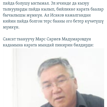
пайда болушу ыктымал. Эл ичинде да кызуу
талкууларды пайда кылып, бийликке карата баалар
бычылышы мүмкүн. Ал Исаков камалгандан
кийин пайда болгон терс бааны ого бетер күчөтүшү
мүмкүн.
Саясат таануучу Марс Сариев Мадумаровдун
кадамына карата мындай пикирин билдирди: