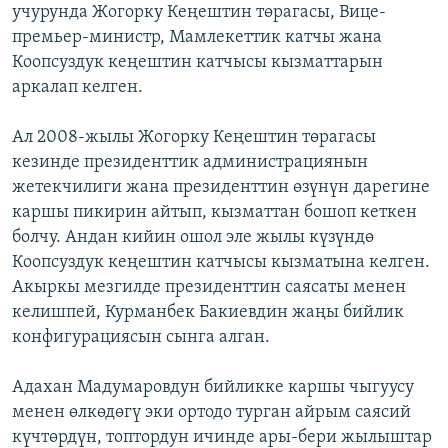
учурунда Жогорку Кеңештин төрагасы, Вице-
премьер-министр, Мамлекеттик катчы жана
Коопсуздук кеңештин катчысы кызматтарын
аркалап келген.
Ал 2008-жылы Жогорку Кеңештин төрагасы
кезинде президенттик администрациянын
жетекчилиги жана президенттин өзүнүн дарегине
каршы пикирин айтып, кызматтан бошоп кеткен
болчу. Андан кийин ошол эле жылы күзүндө
Коопсуздук кеңештин катчысы кызматына келген.
Акыркы мезгилде президенттин саясаты менен
келишпей, Курманбек Бакиевдин жаңы бийлик
конфигурациясын сынга алган.
Адахан Мадумаровдун бийликке каршы чыгуусу
менен өлкөдөгү эки ортодо турган айрым саясий
күчтөрдүн, топтордун ичинде ары-бери жылыштар