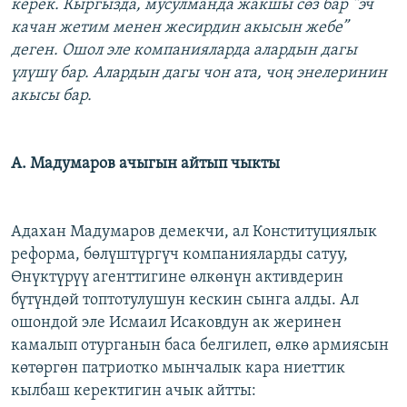
керек. Кыргызда, мусулманда жакшы сөз бар “эч
качан жетим менен жесирдин акысын жебе”
деген. Ошол эле компанияларда алардын дагы
үлүшү бар. Алардын дагы чон ата, чоң энелеринин
акысы бар.
А. Мадумаров ачыгын айтып чыкты
Адахан Мадумаров демекчи, ал Конституциялык
реформа, бөлүштүргүч компанияларды сатуу,
Өнүктүрүү агенттигине өлкөнүн активдерин
бүтүндөй топтотулушун кескин сынга алды. Ал
ошондой эле Исмаил Исаковдун ак жеринен
камалып отурганын баса белгилеп, өлкө армиясын
көтөргөн патриотко мынчалык кара ниеттик
кылбаш керектигин ачык айтты: