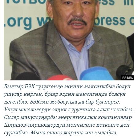
Былтыр БЭК түзүлгөндө экинчи максатыбыз болуп
ушулар кирген, булар элдин менчигинде болсун
дегенбиз. БЭКтин жобосунда да бар бул нерсе.
Ушул маселелерди элдик курултайга алып чыгабыз.
Силер макулсуңарбы энергетикалык компаниялар
Ширшов-пиршовдордун менчигине кеткенге деп
сурайбыз. Мына ошого жараша иш кылабыз.