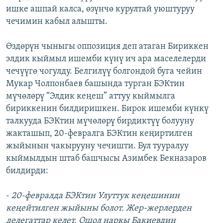
ишке ашпай калса, өзүнчө курултай уюштуруу
чечимин кабыл алышты.
Өздөрүн чыныгы оппозиция деп атаган Бириккен
элдик кыймыл ишемби күнү ич ара маселелерди
чечүүгө чогулду. Белгилүү болгондой буга чейин
Мукар Чолпонбаев башында турган БЭКтин
мүчөлөрү “Элдик кеңеш” аттуу кыймылга
бириккенин билдиришкен. Бирок ишемби күнкү
талкууда БЭКтин мүчөлөрү бирдиктүү болууну
жакташып, 20-февралга БЭКтин кеңиртилген
жыйынын чакырууну чечишти. Бул тууралуу
кыймылдын штаб башчысы Азимбек Бекназаров
билдирди:
-
20-февралда БЭКтин Улуттук кеңешинин
кеңейтилген жыйыны болот. Жер-жерлерден
делегаттар келет. Ошол наркы Бакиевдин