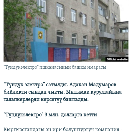
ОНЛАЙН ШЕРИНЕ
ЭЖЕ-СИҢДИЛЕР
АЗАТТЫК+
ЫҢГАЙСЫЗ СУРООЛОР
ЭЕ/АРнун бардык сайттары
"Түндүкэлектро" ишканасынын башкы имараты
“Түндүк электро” сатылды. Адахан Мадумаров
бийликти сындап чыкты. Ынтымак курултайына
талапкерлерди көрсөтүү башталды.
"Түндүкэлектро" 3 млн. долларга кетти
Кыргызстандагы эң ири бөлүштүргүч компания -