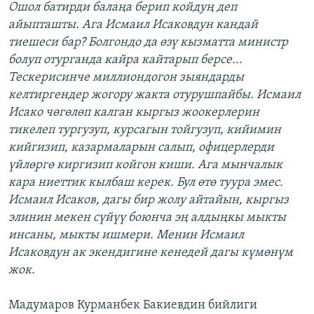
Ошол батирди балаңа берип койдуң деп
айыпташты. Ага Исмаил Исаковдун кандай
тиешеси бар? Болгондо да өзү кызматта министр
болуп отурганда кайра кайтарып берсе...
Тескерисинче миллиондогон зыяндарды
келтиргендер жогору жакта отурушпайбы. Исмаил
Исако чөгөлөп калган кыргыз жоокерлерин
тикелеп тургузуп, курсагын тойгузуп, кийимин
кийгизип, казармаларын салып, офицерлерди
үйлөргө киргизип койгон киши. Ага мынчалык
кара ниеттик кылбаш керек. Бул өтө туура эмес.
Исмаил Исаков, дагы бир жолу айтайын, кыргыз
элинин мекен сүйүү боюнча эң алдыңкы мыкты
инсаны, мыкты ишмери. Менин Исмаил
Исаковдун ак экендигине кенедей дагы күмөнүм
жок.
Мадумаров Курманбек Бакиевдин бийлиги