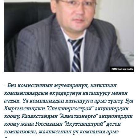
-
Биз комиссиянын мүчөлөрөнүн, катышкан
компаниялардын өкүлдөрүнүн катышуусу менен
ачтык. Үч компаниядан катышууга арыз түштү. Бул
Кыргызстандын “Спецэнергострой” акционердик
коому, Казакстандын “Алматаэнерго” акционердик
коому жана Россиянын “Якутспецстрой” деген
компаниясы, жалпысынан үч компания арыз