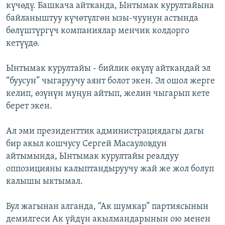
күчөдү. Башкача айтканда, Ынтымак курултайына
байланыштуу күчөтүлгөн ызы-чуунун астында
бөлүштүргүч компаниялар менчик колдорго
кетүүдө.
Ынтымак курултайы - бийлик өкүлү айткандай эл
“буусун” чыгаруучу аянт болот экен. Эл ошол жерге
келип, өзүнүн муңун айтып, желин чыгарып кете
берет экен.
Ал эми президенттик администрациядагы дагы
бир акыл кошчусу Сергей Масауловдун
айтымында, Ынтымак курултайы реалдуу
оппозицияны калыптандыруучу жай же жол болуп
калышы ыктымал.
Бул жагынан алганда, “Ак шумкар” партиясынын
демилгеси Ак үйдүн акылмандарынын ою менен