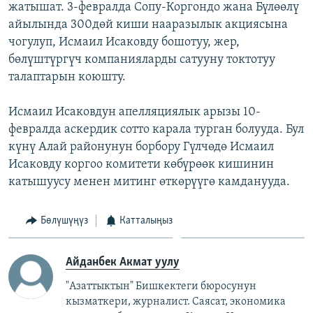
жатышат. 3-февралда Сопу-Коргондо жана Бүлөөлү
айылында 300дөй киши нааразылык акциясына
чогулуп, Исмаил Исаковду бошотуу, жер,
бөлүштүргүч компанияларды сатууну токтотуу
талаптарын коюшту.
Исмаил Исаковдун апелляциялык арызы 10-
февралда аскердик сотто карала турган болууда. Бул
күнү Алай районунун борбору Гүлчөдө Исмаил
Исаковду коргоо комитети көбүрөөк кишинин
катышуусу менен митинг өткөрүүгө камданууда.
Бөлүшүңүз
Катталыңыз
Айданбек Акмат уулу
"Азаттыктын" Бишкектеги бюросунун
кызматкери, журналист. Саясат, экономика