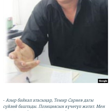
-
Азыр байкап атасыңар, Темир Сариев дагы
сүйлөй баштады. Позициясын күчөтүп жатат. Мен