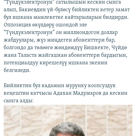
“Түндүкэлектронун” сатылышын кескин сынга
алып, Бакиевдин үй-бүлөсү бийликтен кетер замат
бул ишкана мамлекетке кайтарыларын билдирди.
Оппозиция өкүлдөрү ошондой эле
“Түндүкэлектронун” он миллиондогон доллар
жабдуулары, жүз миңдеген абоненттери бар,
болгондо да төлөөгө жөндөмдүү Бишкекте, Чүйдө
жана Таласта жайгашкан абоненттери бардыгын,
потенциалдуу кирешелүү ишкана экенин
белгиледи.
Бийликтин бул кадамын мурунку коопсуздук
кеңештин катчысы Адахан Мадумаров да кескин
сынга алды: