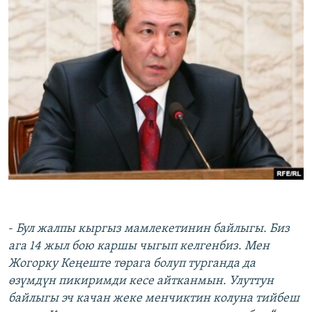
-
Бул жалпы кыргыз мамлекетинин байлыгы. Биз
ага 14 жыл бою каршы чыгып келгенбиз. Мен
Жогорку Кеңеште төрага болуп турганда да
өзүмдүн пикиримди кесе айтканмын. Улуттун
байлыгы эч качан жеке менчиктин колуна тийбеш