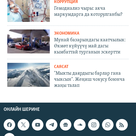
КОРРУПЦИЯ
Гемодиализ чыры: акча
маркумдарга да которулганбы?
ЭКОНОМИКА
Мунай базарындагы каатчылык:
Өкмөт күйүүчү май дагы
кымбаттай турганын эскертти
САЯСАТ
"Мыкты даярдыгы барлар гана
чыксын". Жеңиш чокусу боюнча
жаңы талап
ОНЛАЙН ШЕРИНЕ