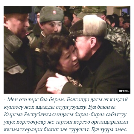
-
Мен өтө терс баа берем. Болгондо дагы эч кандай
күнөөсү жок адамды отургузушту. Бул боюнча
Кыргыз Республикасындагы бираз-бираз сабаттуу
укук коргоочулар же тартип коргоо органдарынын
кызматкерлери билип эле турушат. Бул туура эмес.