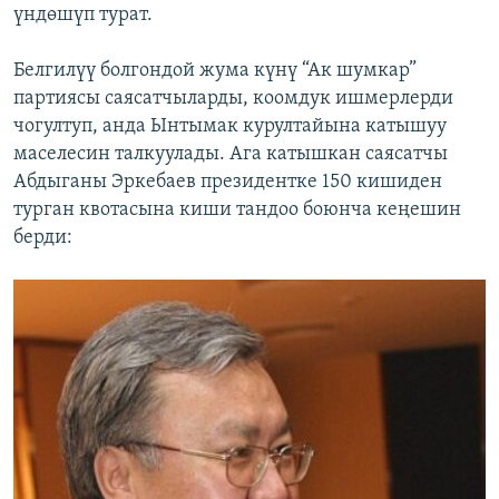
үндөшүп турат.
Белгилүү болгондой жума күнү “Ак шумкар”
партиясы саясатчыларды, коомдук ишмерлерди
чогултуп, анда Ынтымак курултайына катышуу
маселесин талкуулады. Ага катышкан саясатчы
Абдыганы Эркебаев президентке 150 кишиден
турган квотасына киши тандоо боюнча кеңешин
берди: