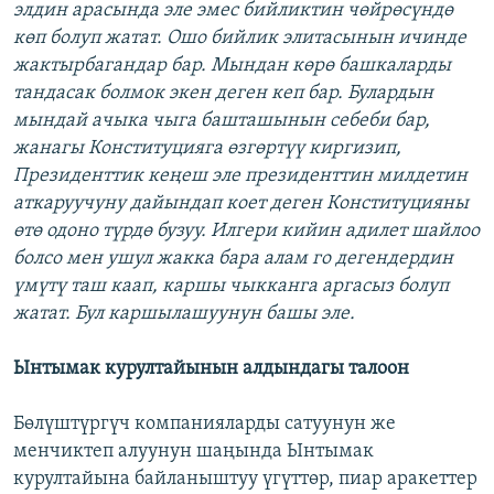
элдин арасында эле эмес бийликтин чөйрөсүндө
көп болуп жатат. Ошо бийлик элитасынын ичинде
жактырбагандар бар. Мындан көрө башкаларды
тандасак болмок экен деген кеп бар. Булардын
мындай ачыка чыга башташынын себеби бар,
жанагы Конституцияга өзгөртүү киргизип,
Президенттик кеңеш эле президенттин милдетин
аткаруучуну дайындап коет деген Конституцияны
өтө одоно түрдө бузуу. Илгери кийин адилет шайлоо
болсо мен ушул жакка бара алам го дегендердин
үмүтү таш каап, каршы чыкканга аргасыз болуп
жатат. Бул каршылашуунун башы эле.
Ынтымак курултайынын алдындагы талоон
Бөлүштүргүч компанияларды сатуунун же
менчиктеп алуунун шаңында Ынтымак
курултайына байланыштуу үгүттөр, пиар аракеттер