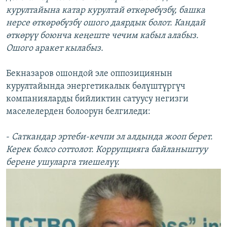
курултайына катар курултай өткөрөбүзбү, башка
нерсе өткөрөбүзбү ошого даярдык болот. Кандай
өткөрүү боюнча кеңеште чечим кабыл алабыз.
Ошого аракет кылабыз.
Бекназаров ошондой эле оппозициянын
курултайында энергетикалык бөлүштүргүч
компанияларды бийликтин сатуусу негизги
маселелерден болоорун белгиледи:
-
Саткандар эртеби-кечпи эл алдында жооп берет.
Керек болсо соттолот. Коррупцияга байланыштуу
берене ушуларга тиешелүү.