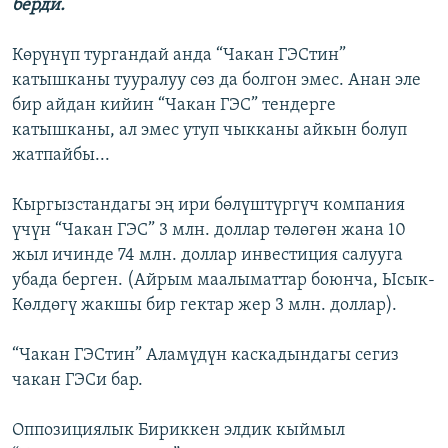
берди.
Көрүнүп тургандай анда “Чакан ГЭСтин”
катышканы тууралуу сөз да болгон эмес. Анан эле
бир айдан кийин “Чакан ГЭС” тендерге
катышканы, ал эмес утуп чыкканы айкын болуп
жатпайбы...
Кыргызстандагы эң ири бөлүштүргүч компания
үчүн “Чакан ГЭС” 3 млн. доллар төлөгөн жана 10
жыл ичинде 74 млн. доллар инвестиция салууга
убада берген. (Айрым маалыматтар боюнча, Ысык-
Көлдөгү жакшы бир гектар жер 3 млн. доллар).
“Чакан ГЭСтин” Аламүдүн каскадындагы сегиз
чакан ГЭСи бар.
Оппозициялык Бириккен элдик кыймыл