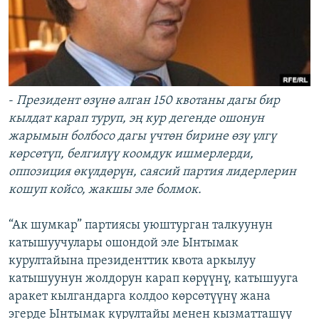
-
Президент өзүнө алган 150 квотаны дагы бир
кылдат карап туруп, эң кур дегенде ошонун
жарымын болбосо дагы үчтөн бирине өзү үлгү
көрсөтүп, белгилүү коомдук ишмерлерди,
оппозиция өкүлдөрүн, саясий партия лидерлерин
кошуп койсо, жакшы эле болмок.
“Ак шумкар” партиясы уюштурган талкуунун
катышуучулары ошондой эле Ынтымак
курултайына президенттик квота аркылуу
катышуунун жолдорун карап көрүүнү, катышууга
аракет кылгандарга колдоо көрсөтүүнү жана
эгерде Ынтымак курултайы менен кызматташуу