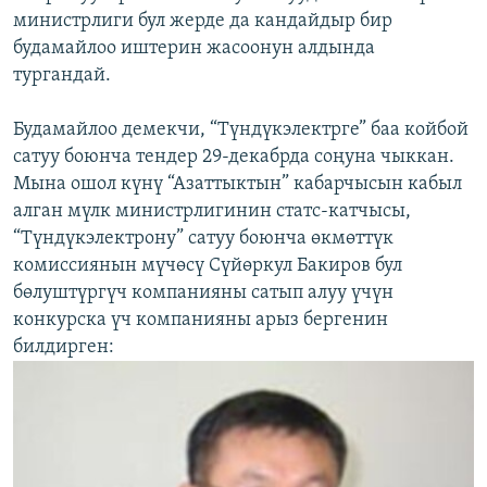
министрлиги бул жерде да кандайдыр бир
будамайлоо иштерин жасоонун алдында
тургандай.
Будамайлоо демекчи, “Түндүкэлектрге” баа койбой
сатуу боюнча тендер 29-декабрда соңуна чыккан.
Мына ошол күнү “Азаттыктын” кабарчысын кабыл
алган мүлк министрлигинин статс-катчысы,
“Түндүкэлектрону” сатуу боюнча өкмөттүк
комиссиянын мүчөсү Сүйөркул Бакиров бул
бөлуштүргүч компанияны сатып алуу үчүн
конкурска үч компанияны арыз бергенин
билдирген: