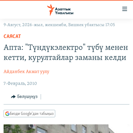
Линктер
Мазмунга
өтүңүз
9-Август, 2026-жыл, жекшемби, Бишкек убактысы 17:05
Навигацияга
ЖАҢЫЛЫКТАР
өтүңүз
САЯСАТ
КЫРГЫЗСТАН
Издөөгө
Апта: "Түндүкэлектро" түбү менен
салыңыз
ДҮЙНӨ
КЫРГЫЗСТАН
кетти, курултайлар заманы келди
УКРАИНА
САЯСАТ
ДҮЙНӨ
Айданбек Акмат уулу
АТАЙЫН ИЛИКТӨӨ
ЭКОНОМИКА
БОРБОР АЗИЯ
7-Февраль, 2010
ТВ ПРОГРАММАЛАР
МАДАНИЯТ
ПОДКАСТ
БҮГҮН АЗАТТЫКТА
Бөлүшүңүз
ӨЗГӨЧӨ ПИКИР
ЭКСПЕРТТЕР ТАЛДАЙТ
Бизди Google'дан табыңыз
БИЗ ЖАНА ДҮЙНӨ
Русский
ДАНИСТЕ