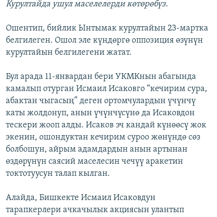
Курултайда ушул маселелерди көтөрөбүз.
Ошентип, бийлик Ынтымак курултайын 23-мартка
белгилеген. Ошол эле күндөргө оппозиция өзүнүн
курултайын белгилегени жатат.
Бул арада 11-январдан бери УКМКнын абагында
камалып отурган Исмаил Исаковго “кечирим сура,
абактан чыгасың” деген ортомчулардын үчүнчү
каты жолдонуп, анын үчүнчүсүнө да Исаковдон
тескери жооп алды. Исаков эч кандай күнөөсү жок
экенин, ошондуктан кечирим суроо жөнүндө сөз
болбошун, айрым адамдардын анын артынан
өздөрүнүн саясий маселесин чечүү аракетин
токтотуусун талап кылган.
Алайда, Бишкекте Исмаил Исаковдун
тарапкерлери ачкачылык акциясын улантып