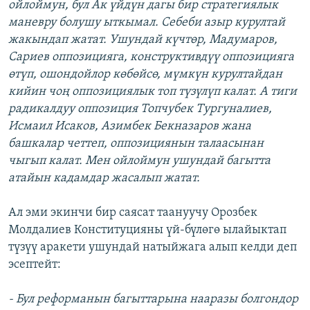
ойлоймун, бул Ак үйдүн дагы бир стратегиялык
маневру болушу ыткымал. Себеби азыр курултай
жакындап жатат. Ушундай күчтөр, Мадумаров,
Сариев оппозицияга, конструктивдүү оппозицияга
өтүп, ошондойлор көбөйсө, мүмкүн курултайдан
кийин чоң оппозициялык топ түзүлүп калат. А тиги
радикалдуу оппозиция Топчубек Тургуналиев,
Исмаил Исаков, Азимбек Бекназаров жана
башкалар четтеп, оппозициянын талаасынан
чыгып калат. Мен ойлоймун ушундай багытта
атайын кадамдар жасалып жатат.
Ал эми экинчи бир саясат таануучу Орозбек
Молдалиев Конституцияны үй-бүлөгө ылайыктап
түзүү аракети ушундай натыйжага алып келди деп
эсептейт:
- Бул реформанын багыттарына нааразы болгондор