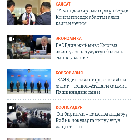
САЯСАТ
"15 млн долларлык мүлкүн берди".
Конгантиевди абактан алып
калган чечим
ЭКОНОМИКА
ЕАЭБдин жыйыны: Кыргыз
өкмөтү азык-түлүктүн баасына
тынчсызданат
БОРБОР АЗИЯ
"ЕАЭБдин талаптары сакталбай
жатат". Чолпон-Атадагы саммит,
Пашиняндын сыны
КООПСУЗДУК
"Эң биринчи – камсыздандыруу".
Бийик чокуларга чыгуу үчүн
жаңы талап