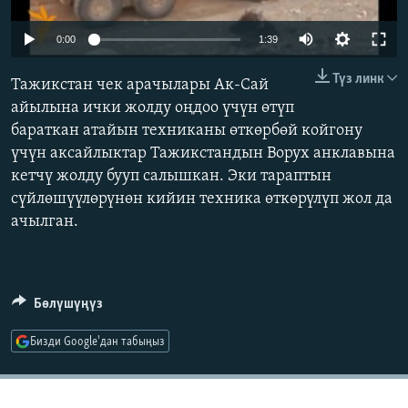
ОНЛАЙН ШЕРИНЕ
ЭЖЕ-СИҢДИЛЕР
0:00
1:39
АЗАТТЫК+
Түз линк
ЫҢГАЙСЫЗ СУРООЛОР
Тажикстан чек арачылары Ак-Сай
айылына ички жолду оңдоо үчүн өтүп
бараткан атайын техниканы өткөрбөй койгону
ЭЕ/АРнун бардык сайттары
үчүн аксайлыктар Тажикстандын Ворух анклавына
кетчү жолду бууп салышкан. Эки тараптын
сүйлөшүүлөрүнөн кийин техника өткөрүлүп жол да
ачылган.
Бөлүшүңүз
Бизди Google'дан табыңыз