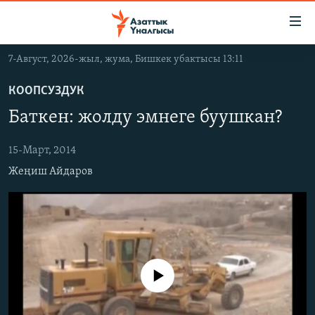
Линктер
Мазмунга
өтүңүз
7-Август, 2026-жыл, жума, Бишкек убактысы 13:11
Навигацияга
ЖАҢЫЛЫКТАР
өтүңүз
КООПСУЗДУК
КЫРГЫЗСТАН
Издөөгө
Баткен: жолду эмнеге буушкан?
салыңыз
ДҮЙНӨ
КЫРГЫЗСТАН
УКРАИНА
15-Март, 2014
САЯСАТ
ДҮЙНӨ
Жеңиш Айдаров
АТАЙЫН ИЛИКТӨӨ
ЭКОНОМИКА
БОРБОР АЗИЯ
ТВ ПРОГРАММАЛАР
МАДАНИЯТ
ПОДКАСТ
БҮГҮН АЗАТТЫКТА
ӨЗГӨЧӨ ПИКИР
ЭКСПЕРТТЕР ТАЛДАЙТ
No media source currently available
БИЗ ЖАНА ДҮЙНӨ
Русский
ДАНИСТЕ