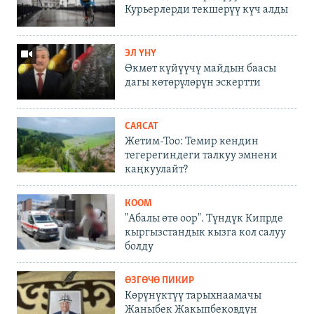
Курьерлерди текшерүү күч алды
ЭЛ ҮНҮ
Өкмөт күйүүчү майдын баасы
дагы көтөрүлөрүн эскертти
САЯСАТ
Жетим-Тоо: Темир кендин
тегерегиндеги талкуу эмнени
каңкуулайт?
КООМ
"Абалы өтө оор". Түндүк Кипрде
кыргызстандык кызга кол салуу
болду
ӨЗГӨЧӨ ПИКИР
Көрүнүктүү тарыхнаамачы
Жаныбек Жакыпбековдун