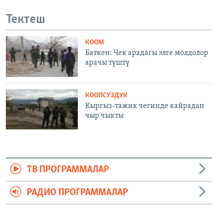
Тектеш
КООМ
Баткен: Чек арадагы элге молдолор
арачы түштү
КООПСУЗДУК
Кыргыз-тажик чегинде кайрадан
чыр чыкты
ТВ ПРОГРАММАЛАР
РАДИО ПРОГРАММАЛАР