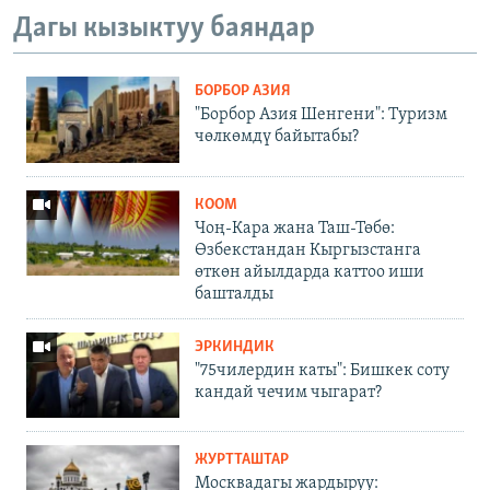
Дагы кызыктуу баяндар
БОРБОР АЗИЯ
"Борбор Азия Шенгени": Туризм
чөлкөмдү байытабы?
КООМ
Чоң-Кара жана Таш-Төбө:
Өзбекстандан Кыргызстанга
өткөн айылдарда каттоо иши
башталды
ЭРКИНДИК
"75чилердин каты": Бишкек соту
кандай чечим чыгарат?
ЖУРТТАШТАР
Москвадагы жардыруу: