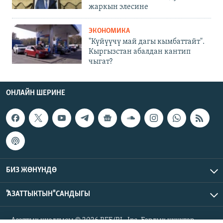
жаркын элесине
ЭКОНОМИКА
"Күйүүчү май дагы кымбаттайт".
Кыргызстан абалдан кантип
чыгат?
ОНЛАЙН ШЕРИНЕ
БИЗ ЖӨНҮНДӨ
"АЗАТТЫКТЫН" САНДЫГЫ
Азаттык үналгысы © 2026 RFE/RL, Inc. Бардык укуктар