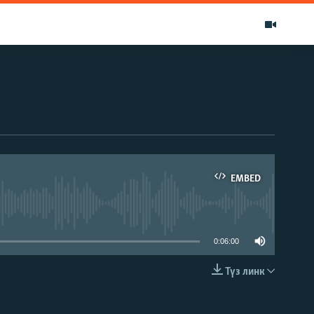
EMBED
able
0:06:00
Түз линк
EMBED