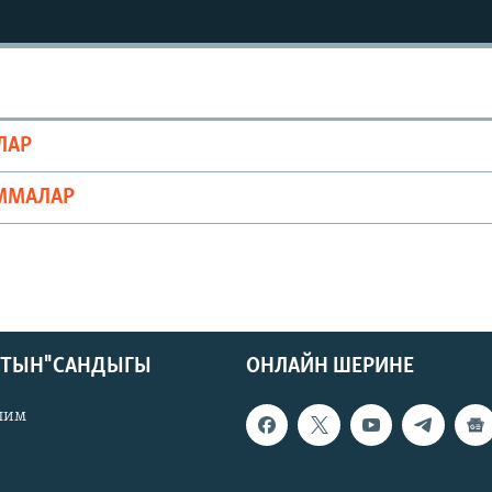
ЛАР
ММАЛАР
КТЫН" САНДЫГЫ
ОНЛАЙН ШЕРИНЕ
лим