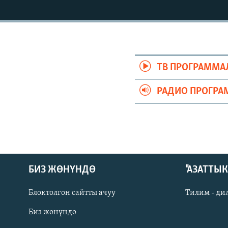
ЭЖЕ-СИҢДИЛЕР
АЗАТТЫК+
ЫҢГАЙСЫЗ СУРООЛОР
ТВ ПРОГРАММА
РАДИО ПРОГРА
БИЗ ЖӨНҮНДӨ
"АЗАТТЫ
Блоктолгон сайтты ачуу
Тилим - ди
Биз жөнүндө
Русский