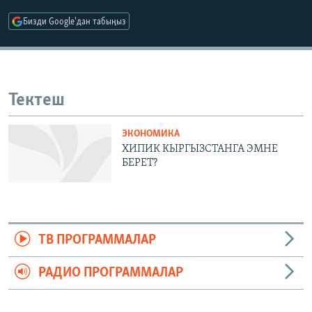
ОНЛАЙН ШЕРИНЕ
ЭЖЕ-СИҢДИЛЕР
Бизди Google'дан табыңыз
АЗАТТЫК+
ЫҢГАЙСЫЗ СУРООЛОР
Тектеш
ЭЕ/АРнун бардык сайттары
ЭКОНОМИКА
ХИПИК КЫРГЫЗСТАНГА ЭМНЕ
БЕРЕТ?
ТВ ПРОГРАММАЛАР
РАДИО ПРОГРАММАЛАР