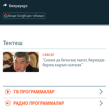
ОНЛАЙН ШЕРИНЕ
ЭЖЕ-СИҢДИЛЕР
Бөлүшүңүз
АЗАТТЫК+
Бизди Google'дан табыңыз
ЫҢГАЙСЫЗ СУРООЛОР
ЭЕ/АРнун бардык сайттары
Тектеш
САЯСАТ
"Сенин да бачагың чыгат, бириңди-
бириң кырып салгыла"
ТВ ПРОГРАММАЛАР
РАДИО ПРОГРАММАЛАР