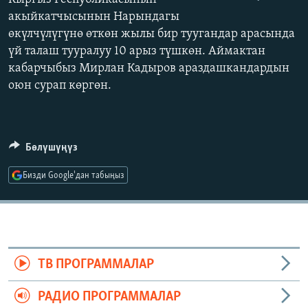
ОНЛАЙН ШЕРИНЕ
ЭЖЕ-СИҢДИЛЕР
акыйкатчысынын Нарындагы
өкүлчүлүгүнө өткөн жылы бир туугандар арасында
АЗАТТЫК+
үй талаш тууралуу 10 арыз түшкөн. Аймактан
ЫҢГАЙСЫЗ СУРООЛОР
кабарчыбыз Мирлан Кадыров араздашкандардын
оюн сурап көргөн.
ЭЕ/АРнун бардык сайттары
Бөлүшүңүз
Бизди Google'дан табыңыз
ТВ ПРОГРАММАЛАР
РАДИО ПРОГРАММАЛАР