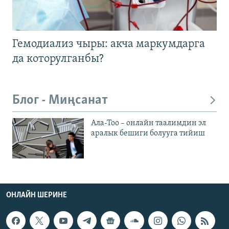
Гемодиализ чыры: акча маркумдарга
да которулганбы?
Блог - Миңсанат
Ала-Тоо – онлайн таалимдин эл
аралык бешиги болууга тийиш
ОНЛАЙН ШЕРИНЕ