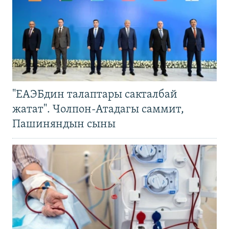
"ЕАЭБдин талаптары сакталбай
жатат". Чолпон-Атадагы саммит,
Пашиняндын сыны