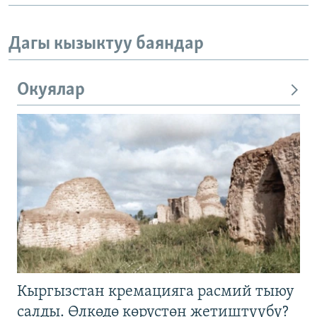
Дагы кызыктуу баяндар
Окуялар
Кыргызстан кремацияга расмий тыюу
салды. Өлкөдө көрүстөн жетиштүүбү?