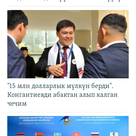
"15 млн долларлык мүлкүн берди".
Конгантиевди абактан алып калган
чечим