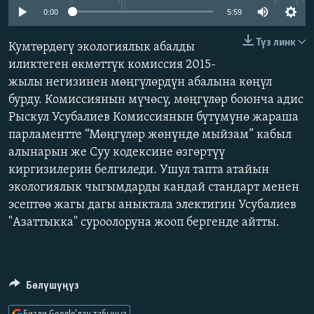
ОНЛАЙН ШЕРИНЕ
0:00
5:59
ЭЖЕ-СИҢДИЛЕР
АЗАТТЫК+
Түз линк
Кумтөрдөгү экологиялык абалды
иликтеген өкмөттүк комиссия 2015-
ЫҢГАЙСЫЗ СУРООЛОР
жылы негизинен мөңгүлөрдүн абалына көңүл
бурду. Комиссиянын мүчөсү, мөңгүлөр боюнча адис
ЭЕ/АРнун бардык сайттары
Рыскул Усубалиев Комиссиянын бүтүмүнө жараша
парламентте “Мөңгүлөр жөнүндө мыйзам” кабыл
алынарын же Суу кодексине өзгөртүү
киргизилерин белгиледи. Ушул тапта атайын
экологиялык чыгымдарды кандай стандарт менен
эсептөө жагы дагы аныктала электигин Усубалиев
"Азаттыкка" суроолоруна жооп бергенде айтты.
Бөлүшүңүз