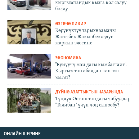
кыргызстандык кызга кол салуу
болду
ӨЗГӨЧӨ ПИКИР
Көрүнүктүү тарыхнаамачы
Жаныбек Жакыпбековдун
жаркын элесине
ЭКОНОМИКА
"Күйүүчү май дагы кымбаттайт".
Кыргызстан абалдан кантип
чыгат?
ДҮЙНӨ АЗАТТЫКТЫН НАЗАРЫНДА
Түндүк Ооганстандагы чабуулдар
"Талибан" үчүн чоң сынообу?
ОНЛАЙН ШЕРИНЕ