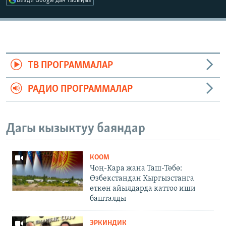
Бизди Google'дан табыңыз
ТВ ПРОГРАММАЛАР
РАДИО ПРОГРАММАЛАР
Дагы кызыктуу баяндар
КООМ
Чоң-Кара жана Таш-Төбө:
Өзбекстандан Кыргызстанга
өткөн айылдарда каттоо иши
башталды
ЭРКИНДИК