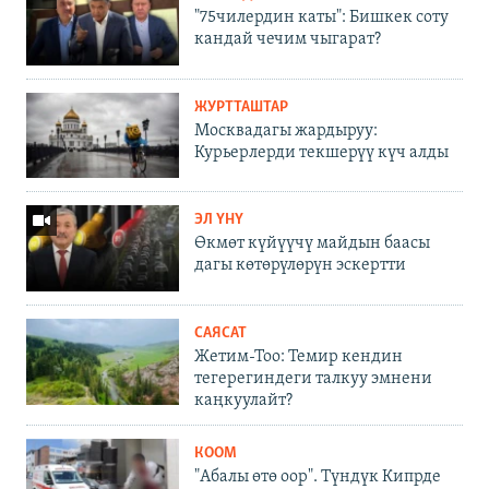
"75чилердин каты": Бишкек соту
кандай чечим чыгарат?
ЖУРТТАШТАР
Москвадагы жардыруу:
Курьерлерди текшерүү күч алды
ЭЛ ҮНҮ
Өкмөт күйүүчү майдын баасы
дагы көтөрүлөрүн эскертти
САЯСАТ
Жетим-Тоо: Темир кендин
тегерегиндеги талкуу эмнени
каңкуулайт?
КООМ
"Абалы өтө оор". Түндүк Кипрде