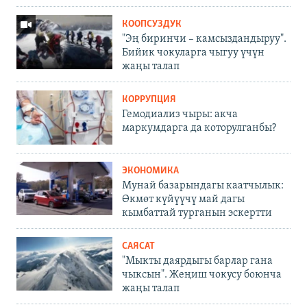
КООПСУЗДУК
"Эң биринчи – камсыздандыруу".
Бийик чокуларга чыгуу үчүн
жаңы талап
КОРРУПЦИЯ
Гемодиализ чыры: акча
маркумдарга да которулганбы?
ЭКОНОМИКА
Мунай базарындагы каатчылык:
Өкмөт күйүүчү май дагы
кымбаттай турганын эскертти
САЯСАТ
"Мыкты даярдыгы барлар гана
чыксын". Жеңиш чокусу боюнча
жаңы талап