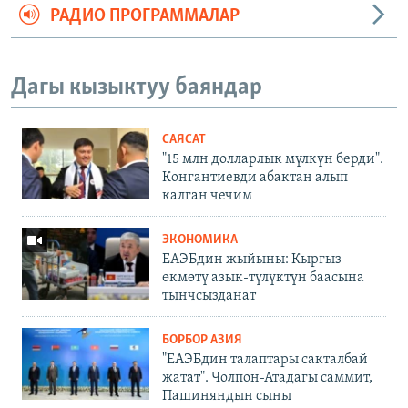
РАДИО ПРОГРАММАЛАР
Дагы кызыктуу баяндар
САЯСАТ
"15 млн долларлык мүлкүн берди".
Конгантиевди абактан алып
калган чечим
ЭКОНОМИКА
ЕАЭБдин жыйыны: Кыргыз
өкмөтү азык-түлүктүн баасына
тынчсызданат
БОРБОР АЗИЯ
"ЕАЭБдин талаптары сакталбай
жатат". Чолпон-Атадагы саммит,
Пашиняндын сыны