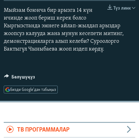
ОНЛАЙН ШЕРИНЕ
ЭЖЕ-СИҢДИЛЕР
Түз линк
Мыйзам боюнча бир арызга 14 күн
АЗАТТЫК+
ичинде жооп бериш керек болсо
Кыргызстанда эмнеге айлап-жылдап арыздар
ЫҢГАЙСЫЗ СУРООЛОР
жоопсуз калууда жана мунун кесепети митинг,
демонстрацияларга алып келеби? Суроолорго
ЭЕ/АРнун бардык сайттары
Бактыгүл Чыныбаева жооп издеп көрдү.
Бөлүшүңүз
Бизди Google'дан табыңыз
ТВ ПРОГРАММАЛАР