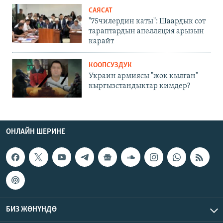
САЯСАТ
"75чилердин каты": Шаардык сот
тараптардын апелляция арызын
карайт
КООПСУЗДУК
Украин армиясы "жок кылган"
кыргызстандыктар кимдер?
ОНЛАЙН ШЕРИНЕ
БИЗ ЖӨНҮНДӨ