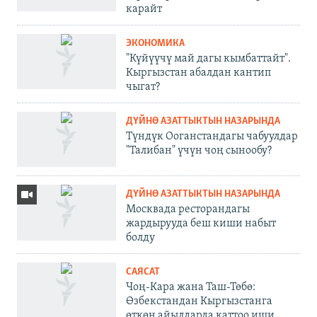
карайт
ЭКОНОМИКА
"Күйүүчү май дагы кымбаттайт".
Кыргызстан абалдан кантип
чыгат?
ДҮЙНӨ АЗАТТЫКТЫН НАЗАРЫНДА
Түндүк Ооганстандагы чабуулдар
"Талибан" үчүн чоң сынообу?
ДҮЙНӨ АЗАТТЫКТЫН НАЗАРЫНДА
Москвада ресторандагы
жардырууда беш киши набыт
болду
САЯСАТ
Чоң-Кара жана Таш-Төбө:
Өзбекстандан Кыргызстанга
өткөн айылдарда каттоо иши