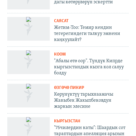
дагы көтөрүлөрүн эскертти
САЯСАТ
Жетим-Тоо: Темир кендин
тегерегиндеги талкуу эмнени
каңкуулайт?
КООМ
"Абалы өтө оор". Түндүк Кипрде
кыргызстандык кызга кол салуу
болду
ӨЗГӨЧӨ ПИКИР
Көрүнүктүү тарыхнаамачы
Жаныбек Жакыпбековдун
жаркын элесине
КЫРГЫЗСТАН
"75чилердин каты": Шаардык сот
тараптардын апелляция арызын