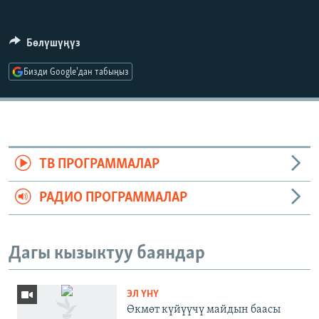
Бөлүшүңүз
Бизди Google'дан табыңыз
ТВ ПРОГРАММАЛАР
РАДИО ПРОГРАММАЛАР
Дагы кызыктуу баяндар
ЭЛ ҮНҮ
Өкмөт күйүүчү майдын баасы