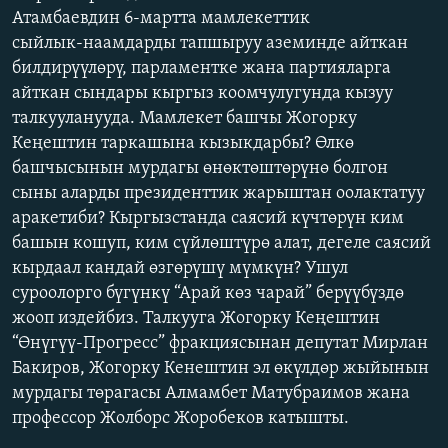
Атамбаевдин 6-мартта мамлекеттик
ОНЛАЙН ШЕРИНЕ
ЭЖЕ-СИҢДИЛЕР
сыйлык-наамдарды тапшыруу аземинде айткан
АЗАТТЫК+
билдирүүлөрү, парламентке жана партияларга
ЫҢГАЙСЫЗ СУРООЛОР
айткан сындары кыргыз коомчулугунда кызуу
талкууланууда. Мамлекет башчы Жогорку
Кеңештин таркашына кызыкдарбы? Өлкө
ЭЕ/АРнун бардык сайттары
башчысынын мурдагы өнөктөштөрүнө болгон
сыны аларды президенттик жарыштан оолактатуу
аракетиби? Кыргызстанда саясий күчтөрүн ким
башын кошуп, ким сүйлөштүрө алат, дегеле саясий
кырдаал кандай өзгөрүшү мүмкүн? Ушул
суроолорго бүгүнкү “Арай көз чарай” берүүбүздө
жооп издейбиз. Талкууга Жогорку Кеңештин
“Өнүгүү-Прогресс” фракциясынан депутат Мирлан
Бакиров, Жогорку Кенештин эл өкүлдөр жыйынын
мурдагы төрагасы Алмамбет Матубраимов жана
профессор Жолборс Жоробеков катышты.