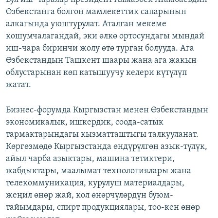
Өзбекстанга болгон мамлекеттик сапарынын
алкагында уюштурулат. Аталган мекеме
кошумчалагандай, эки өлкө ортосундагы мындай
иш-чара биринчи жолу өтө турган болууда. Ага
Өзбекстандын Ташкент шаары жана ага жакын
облустарынан көп катышуучу келери күтүлүп
жатат.
Бизнес-форумда Кыргызстан менен Өзбекстандын
экономикалык, ишкердик, соода-сатык
тармактарындагы кызматташтыгы талкууланат.
Көргөзмөдө Кыргызстанда өндүрүлгөн азык-түлүк,
айыл чарба азыктары, машина тетиктери,
жабдыктары, маалымат технологиялары жана
телекоммуникация, курулуш материалдары,
жеңил өнөр жай, кол өнөрчүлөрдүн буюм-
тайымдары, спирт продукциялары, тоо-кен өнөр