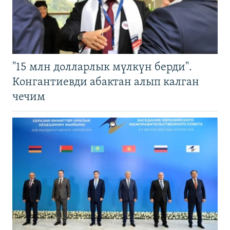
"15 млн долларлык мүлкүн берди".
Конгантиевди абактан алып калган
чечим