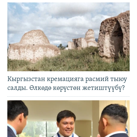
Кыргызстан кремацияга расмий тыюу
салды. Өлкөдө көрүстөн жетиштүүбү?