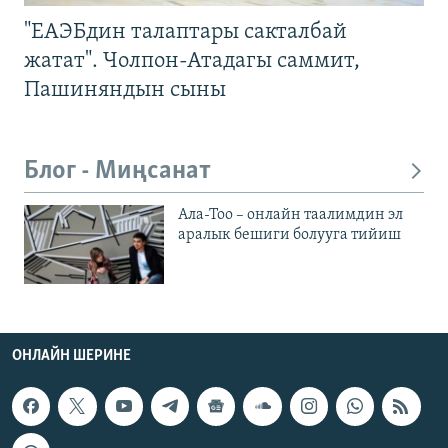
"ЕАЭБдин талаптары сакталбай
жатат". Чолпон-Атадагы саммит,
Пашиняндын сыны
Блог - Миңсанат
Ала-Тоо – онлайн таалимдин эл
аралык бешиги болууга тийиш
ОНЛАЙН ШЕРИНЕ