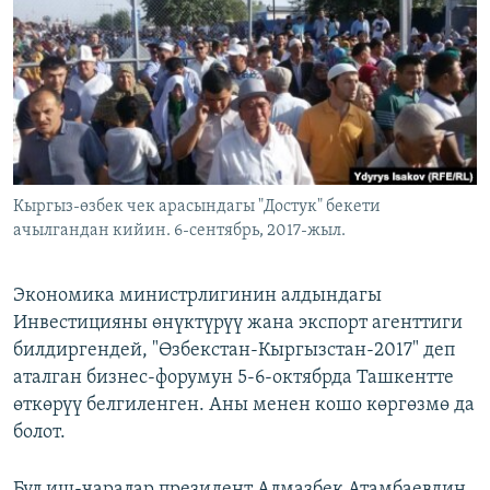
ОНЛАЙН ШЕРИНЕ
ЭЖЕ-СИҢДИЛЕР
АЗАТТЫК+
ЫҢГАЙСЫЗ СУРООЛОР
ЭЕ/АРнун бардык сайттары
Кыргыз-өзбек чек арасындагы "Достук" бекети
ачылгандан кийин. 6-сентябрь, 2017-жыл.
Экономика министрлигинин алдындагы
Инвестицияны өнүктүрүү жана экспорт агенттиги
билдиргендей, "Өзбекстан-Кыргызстан-2017" деп
аталган бизнес-форумун 5-6-октябрда Ташкентте
өткөрүү белгиленген. Аны менен кошо көргөзмө да
болот.
Бул иш-чаралар президент Алмазбек Атамбаевдин