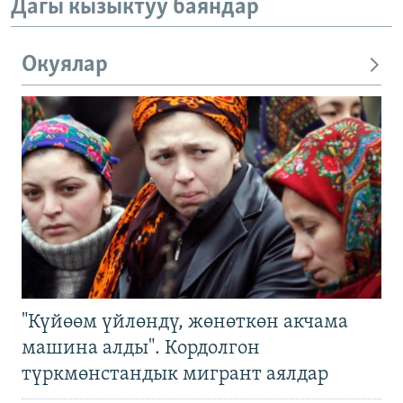
Дагы кызыктуу баяндар
Окуялар
"Күйөөм үйлөндү, жөнөткөн акчама
машина алды". Кордолгон
түркмөнстандык мигрант аялдар