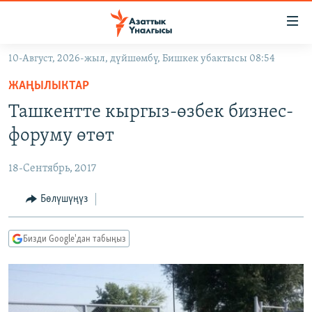
Линктер
Мазмунга
өтүңүз
10-Август, 2026-жыл, дүйшөмбү, Бишкек убактысы 08:54
Навигацияга
ЖАҢЫЛЫКТАР
өтүңүз
ЖАҢЫЛЫКТАР
КЫРГЫЗСТАН
Издөөгө
Ташкентте кыргыз-өзбек бизнес-
салыңыз
ДҮЙНӨ
КЫРГЫЗСТАН
форуму өтөт
УКРАИНА
САЯСАТ
ДҮЙНӨ
18-Сентябрь, 2017
АТАЙЫН ИЛИКТӨӨ
ЭКОНОМИКА
БОРБОР АЗИЯ
ТВ ПРОГРАММАЛАР
Бөлүшүңүз
МАДАНИЯТ
ПОДКАСТ
БҮГҮН АЗАТТЫКТА
Бизди Google'дан табыңыз
ӨЗГӨЧӨ ПИКИР
ЭКСПЕРТТЕР ТАЛДАЙТ
БИЗ ЖАНА ДҮЙНӨ
Русский
ДАНИСТЕ