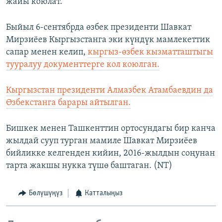
жайы коюлат.
Быйыл 6-сентябрда өзбек президенти Шавкат
Мирзиёев Кыргызстанга эки күндүк мамлекеттик
сапар менен келип,
кыргыз-өзбек кызматташтыгы
тууралуу документтерге кол коюлган.
Кыргызстан президенти Алмазбек Атамбаевдин да
Өзбекстанга барары айтылган.
Бишкек менен Ташкенттин ортосундагы бир канча
жылдай сууп турган мамиле Шавкат Мирзиёев
бийликке келгенден кийин, 2016-жылдын соңунан
тарта жакшы нукка түшө баштаган. (NT)
Бөлүшүңүз
Катталыңыз