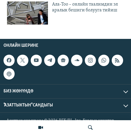
Ала-Тоо – онлайн таалимдин эл
аралык бешиги болууга тийиш
ОНЛАЙН ШЕРИНЕ
БИЗ ЖӨНҮНДӨ
"АЗАТТЫКТЫН" САНДЫГЫ
Азаттык үналгысы © 2026 RFE/RL, Inc. Бардык укуктар
корголгон.