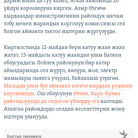
дарыясынан да суу ашып, Атала айылында 20
үйдүн короолоруна кирген. Азыр Өзгөчө
кырдаалдар министрлигинин райондук ыкчам
тобу менен жарандык коргонуу комиссиясы сел
болгон аймакта тактоо иштерин жүргүзүүдө.
Кыргызстанда 12-майдан бери катуу жаан жаап
жатат. 13-майдагы катуу жаандан улам Баткен
облусундагы Лейлек районунун бир катар
айылдарында сел жүрүп, көпүрө, жол, электр
мамылары зыянга учурап, байланыш үзүлгөн.
Мындан улам бул аймакка өзгөчө кырдаал режими
киргизилди
. Ош облусунун
Өзгөн, Кара-Кулжа
райондорунда да ондогон үйлөрдү сел
каптады.
Аталган райондордо селдин кесепеттерин жоюу
иштери уланууда.
Азаттык тиркемеси