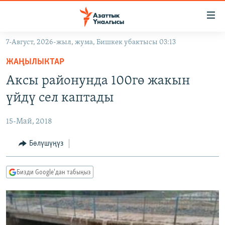
Линктер
Мазмунга
өтүңүз
7-Август, 2026-жыл, жума, Бишкек убактысы 03:13
Навигацияга
ЖАҢЫЛЫКТАР
өтүңүз
ЖАҢЫЛЫКТАР
КЫРГЫЗСТАН
Издөөгө
Аксы районунда 100гө жакын
салыңыз
ДҮЙНӨ
КЫРГЫЗСТАН
үйдү сел каптады
УКРАИНА
САЯСАТ
ДҮЙНӨ
15-Май, 2018
АТАЙЫН ИЛИКТӨӨ
ЭКОНОМИКА
БОРБОР АЗИЯ
ТВ ПРОГРАММАЛАР
Бөлүшүңүз
МАДАНИЯТ
ПОДКАСТ
БҮГҮН АЗАТТЫКТА
Бизди Google'дан табыңыз
ӨЗГӨЧӨ ПИКИР
ЭКСПЕРТТЕР ТАЛДАЙТ
БИЗ ЖАНА ДҮЙНӨ
Русский
ДАНИСТЕ