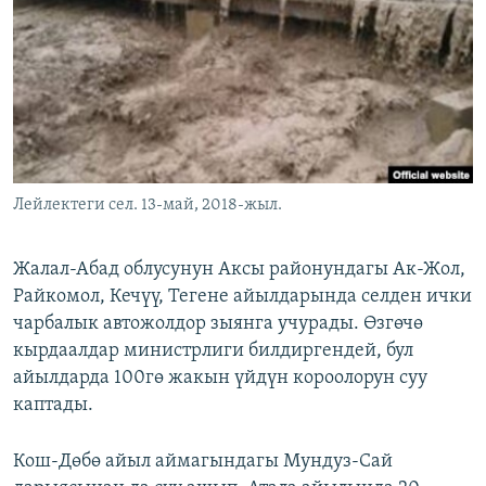
ОНЛАЙН ШЕРИНЕ
ЭЖЕ-СИҢДИЛЕР
АЗАТТЫК+
ЫҢГАЙСЫЗ СУРООЛОР
ЭЕ/АРнун бардык сайттары
Лейлектеги сел. 13-май, 2018-жыл.
Жалал-Абад облусунун Аксы районундагы Ак-Жол,
Райкомол, Кечүү, Тегене айылдарында селден ички
чарбалык автожолдор зыянга учурады. Өзгөчө
кырдаалдар министрлиги билдиргендей, бул
айылдарда 100гө жакын үйдүн короолорун суу
каптады.
Кош-Дөбө айыл аймагындагы Мундуз-Сай