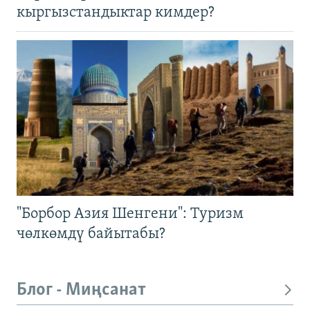
кыргызстандыктар кимдер?
"Борбор Азия Шенгени": Туризм
чөлкөмдү байытабы?
Блог - Миңсанат