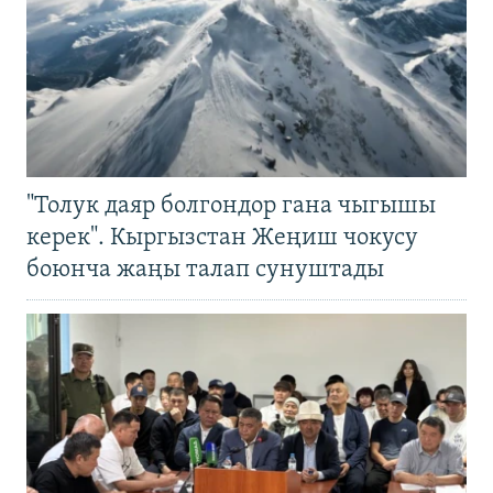
"Толук даяр болгондор гана чыгышы
керек". Кыргызстан Жеңиш чокусу
боюнча жаңы талап сунуштады