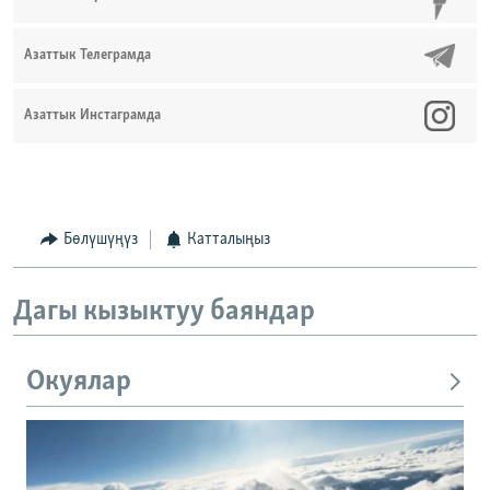
Азаттык Телеграмда
Азаттык Инстаграмда
Бөлүшүңүз
Катталыңыз
Дагы кызыктуу баяндар
Окуялар