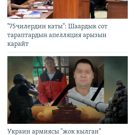
"75чилердин каты": Шаардык сот
тараптардын апелляция арызын
карайт
Украин армиясы "жок кылган"