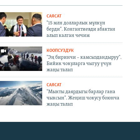
САЯСАТ
"15 млн долларлык мүлкүн
берди". Конгантиевди абактан
алып калган чечим
КООПСУЗДУК
"Эң биринчи – камсыздандыруу".
Бийик чокуларга чыгуу үчүн
жаңы талап
САЯСАТ
"Мыкты даярдыгы барлар гана
чыксын". Жеңиш чокусу боюнча
жаңы талап