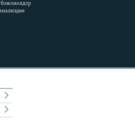
а божомолдор
анализдөө