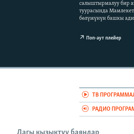
ЭЖЕ-СИҢДИЛЕР
салыштырмалуу бир а
туурасында Мамлекет
АЗАТТЫК+
бөлүмүнүн башкы адис
ЫҢГАЙСЫЗ СУРООЛОР
Поп-аут плейер
ТВ ПРОГРАММА
РАДИО ПРОГРА
Дагы кызыктуу баяндар