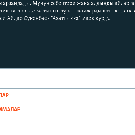
з арзандады. Мунун себептери жана алдыңкы айларг
тик каттоо кызматынын турак жайларды каттоо жана 
и Айдар Сукенбаев “Азаттыкка” маек курду.
ЛАР
ММАЛАР