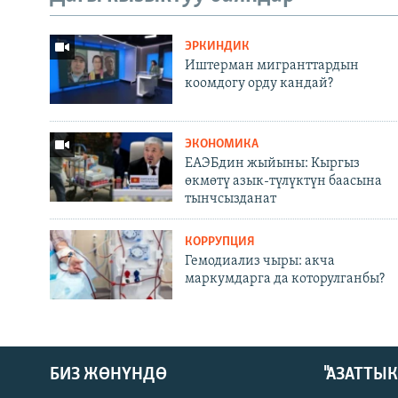
ЭРКИНДИК
Иштерман мигранттардын
коомдогу орду кандай?
ЭКОНОМИКА
ЕАЭБдин жыйыны: Кыргыз
өкмөтү азык-түлүктүн баасына
тынчсызданат
КОРРУПЦИЯ
Гемодиализ чыры: акча
маркумдарга да которулганбы?
БИЗ ЖӨНҮНДӨ
"АЗАТТЫ