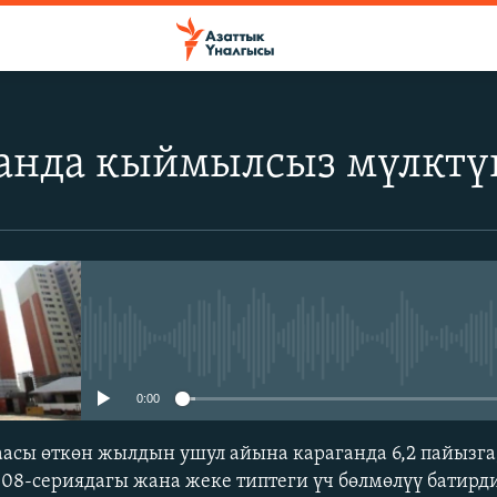
анда кыймылсыз мүлктүн
No media source currently avail
0:00
асы өткөн жылдын ушул айына караганда 6,2 пайызга,
 308-сериядагы жана жеке типтеги үч бөлмөлүү батирд