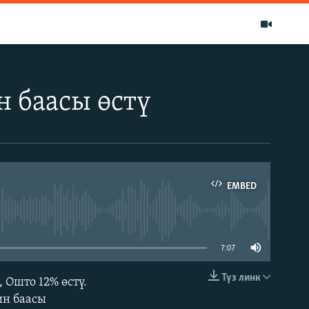
 баасы өстү
EMBED
able
7:07
Түз линк
 Ошто 12% өстү.
EMBED
ин баасы