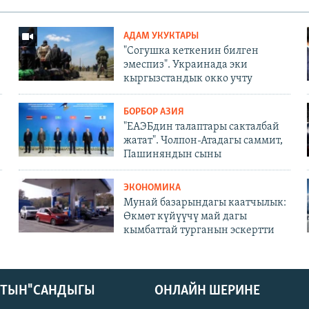
АДАМ УКУКТАРЫ
"Согушка кеткенин билген
эмеспиз". Украинада эки
кыргызстандык окко учту
БОРБОР АЗИЯ
"ЕАЭБдин талаптары сакталбай
жатат". Чолпон-Атадагы саммит,
Пашиняндын сыны
ЭКОНОМИКА
Мунай базарындагы каатчылык:
Өкмөт күйүүчү май дагы
кымбаттай турганын эскертти
КТЫН" САНДЫГЫ
ОНЛАЙН ШЕРИНЕ