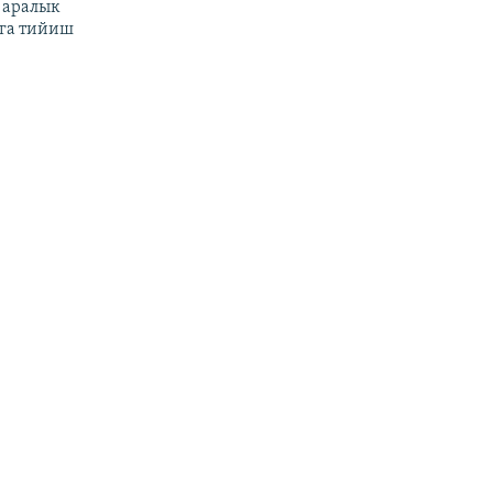
 аралык
га тийиш