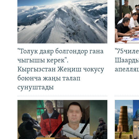
"Толук даяр болгондор гана
"75чиле
чыгышы керек".
Шаарды
Кыргызстан Жеңиш чокусу
апелля
боюнча жаңы талап
сунуштады