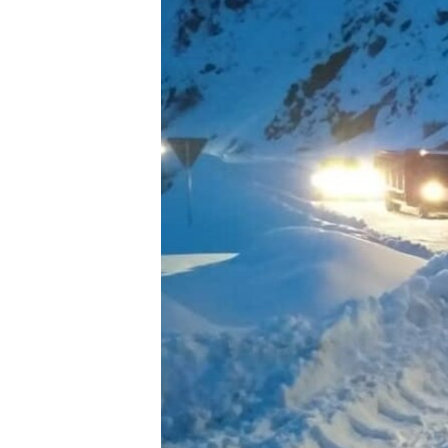
ЭЖЕ-СИҢДИЛЕР
АЗАТТЫК+
ЫҢГАЙСЫЗ СУРООЛОР