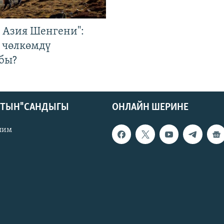
р Азия Шенгени":
 чөлкөмдү
бы?
КТЫН" САНДЫГЫ
ОНЛАЙН ШЕРИНЕ
лим