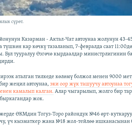
ялык сүрөт.
айонунун Казарман - Актал-Чат автоунаа жолунун 43-
 түшкөн кар көчкү тазаланып, 7-февралда саат 11:00дө
. Бул тууралуу Өзгөчө кырдаалдар министрлигинин ба
дирди.
чирээк аталган тилкеде көлөмү болжол менен 9000 мет
 бир жеңил автоунаа,
эки оор жүк ташуучу автоунаа тог
енен камалып калган.
Алар чыгарылып, жолго бир тар
быркагандар жок.
 жерде ӨКМдин Тогуз-Торо райондук №46 өрт-куткару
учу, үч кызматкер жана №18 жол-тейлөө ишканасынан 