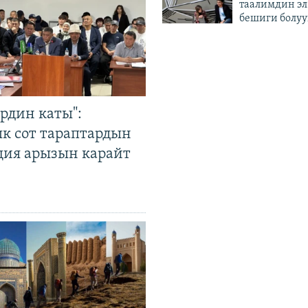
таалимдин эл
бешиги болуу
рдин каты":
к сот тараптардын
ция арызын карайт