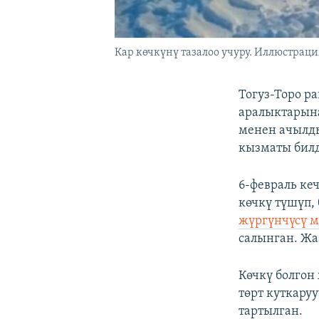
Кар көчкүнү тазалоо учуру. Иллюстраци
Тогуз-Торо р
аралыктарына
менен ачылды
кызматы бил
6-февраль ке
көчкү түшүп,
жүргүнчүсү м
салынган. Жа
Көчкү болгон
төрт куткару
тартылган.