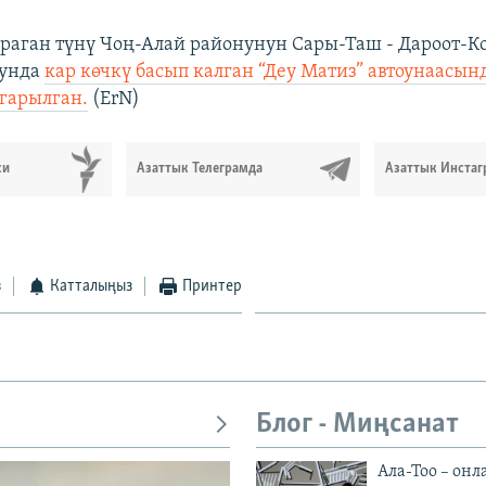
араган түнү Чоң-Алай районунун Сары-Таш - Дароот-Ко
лунда
кар көчкү басып калган “Деу Матиз” автоунаасын
гарылган.
(ErN)
си
Азаттык Телеграмда
Азаттык Инстаг
з
Катталыңыз
Принтер
Блог - Миңсанат
Ала-Тоо – онл