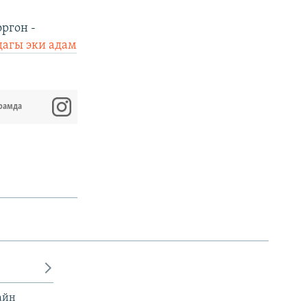
ргон -
дагы эки адам
рамда
айн