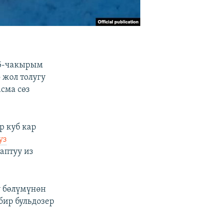
45-чакырым
 жол толугу
сма сөз
р куб кар
уз
аптуу из
у бөлүмүнөн
бир бульдозер