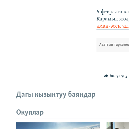
6-февралга к
Карамык жо
аман-эсен чы
Азаттык тиркеме
Бөлүшүңү
Дагы кызыктуу баяндар
Окуялар