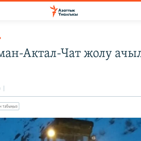
Р
ман-Актал-Чат жолу ачы
з
ан табыңыз