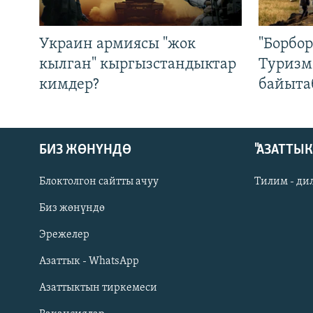
Украин армиясы "жок
"Борбо
кылган" кыргызстандыктар
Туризм
кимдер?
байыта
БИЗ ЖӨНҮНДӨ
"АЗАТТЫ
Блоктолгон сайтты ачуу
Тилим - ди
Биз жөнүндө
Русский
Эрежелер
Азаттык - WhatsApp
ОНЛАЙН ШЕРИНЕ
Азаттыктын тиркемеси