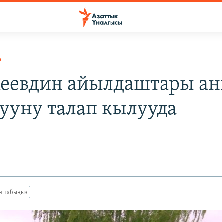
Р
еевдин айылдаштары а
ууну талап кылууда
з
ан табыңыз