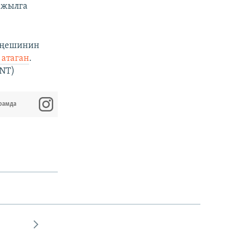
 жылга
еңешинин
 атаган
.
(NT)
рамда