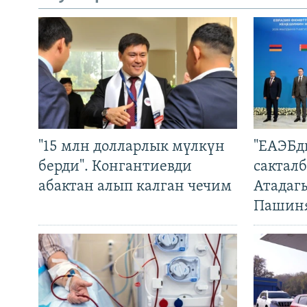
"15 млн долларлык мүлкүн
"ЕАЭБд
берди". Конгантиевди
сакталб
абактан алып калган чечим
Атадаг
Пашин