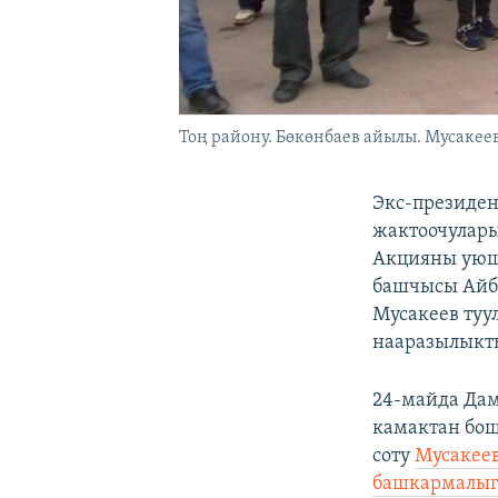
Тоң району. Бөкөнбаев айылы. Мусакеев
Экс-президе
жактоочулар
Акцияны уюш
башчысы Айбе
Мусакеев туу
нааразылыкты
24-майда Дам
камактан бош
соту
Мусакеев
башкармалыгы