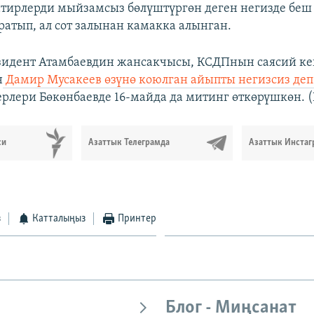
тирлерди мыйзамсыз бөлүштүргөн деген негизде беш
атып, ал сот залынан камакка алынган.
зидент Атамбаевдин жансакчысы, КСДПнын саясий к
н
Дамир Мусакеев өзүнө коюлган айыпты негизсиз деп
рлери Бөкөнбаевде 16-майда да митинг өткөрүшкөн.​ 
си
Азаттык Телеграмда
Азаттык Инстаг
з
Катталыңыз
Принтер
Блог - Миңсанат