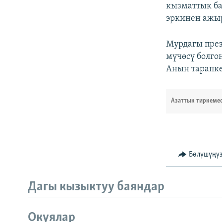
кызматтык ба
эркинен ажыр
Мурдагы пре
мүчөсү болго
Анын тарапке
Азаттык тиркеме
Бөлүшүңү
Дагы кызыктуу баяндар
Окуялар