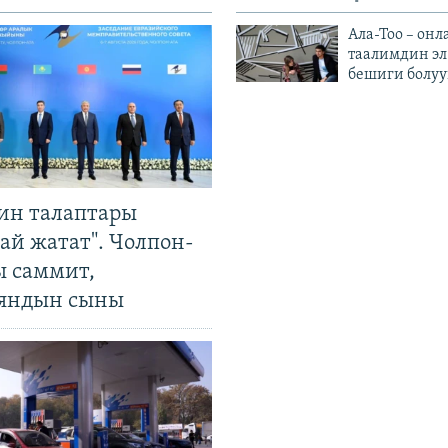
Ала-Тоо – онл
таалимдин эл
бешиги болуу
ин талаптары
ай жатат". Чолпон-
ы саммит,
яндын сыны