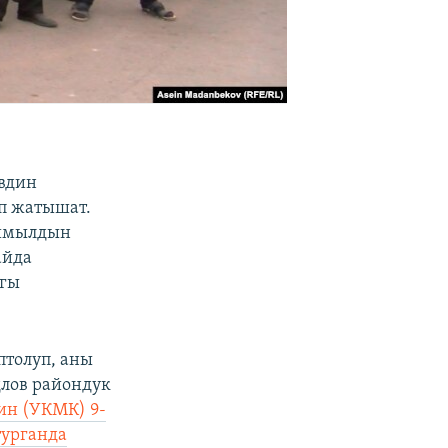
вдин
п жатышат.
ыймылдын
айда
агы
толуп, аны
лов райондук
ин (УКМК) 9-
турганда