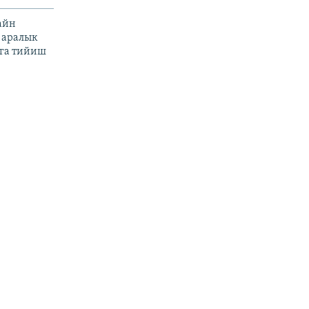
айн
 аралык
га тийиш