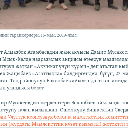
дин тарапкерлери. 16-май, 2019-жыл.
нт Алмазбек Атамбаевдин жансакчысы Дамир Мусакее
ы Ысык-Көлдө нааразылык акциясы өтөөрүн маалымда
туруп жаткан «Акыйкат үчүн күрөш» деп аталган к
к Жаңыбаев «Азаттыкка» билдиргендей, бүгүн, 27-м
лган Тоң районунун Бөкөнбаев айылында өткөн аптад
н уландысы болот.
ир Мусакеевдин жердештери Бөкөнбаев айылында топ
отууну талап кылышкан. Ошол күнү Бишкектин Сверд
ди Улуттук коопсуздук боюнча мамлекеттик комитетт
н (мурдагы Мамлекеттик күзөт кызматы) жетектеп 