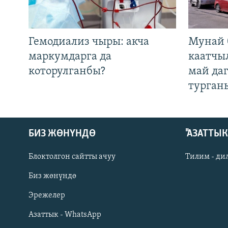
Гемодиализ чыры: акча
Мунай 
маркумдарга да
каатчы
которулганбы?
май да
турган
БИЗ ЖӨНҮНДӨ
"АЗАТТЫ
Блоктолгон сайтты ачуу
Тилим - ди
Биз жөнүндө
Русский
Эрежелер
Азаттык - WhatsApp
ОНЛАЙН ШЕРИНЕ