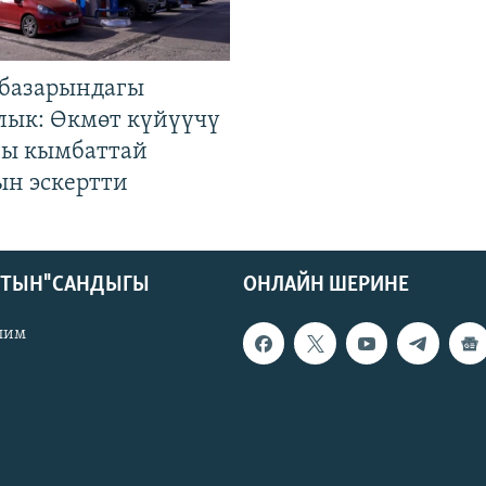
базарындагы
лык: Өкмөт күйүүчү
гы кымбаттай
ын эскертти
КТЫН" САНДЫГЫ
ОНЛАЙН ШЕРИНЕ
лим