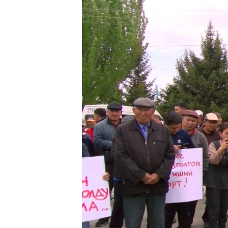
ЭЖЕ-СИҢДИЛЕР
АЗАТТЫК+
ЫҢГАЙСЫЗ СУРООЛОР