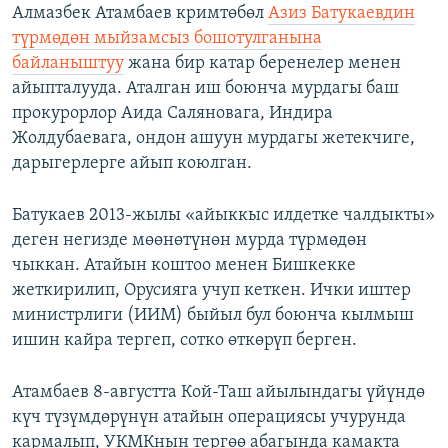
Алмазбек Атамбаев кримтөбөл
Азиз Батукаевдин
түрмөдөн мыйзамсыз бошотулганына
байланыштуу
жана бир катар беренелер менен
айыпталууда. Аталган иш боюнча мурдагы баш
прокурорлор Аида Саляновага, Индира
Жолдубаевага, ондон ашуун мурдагы жетекчиге,
дарыгерлерге айып коюлган.
Батукаев 2013-жылы «айыккыс илдетке чалдыкты»
деген негизде мөөнөтүнөн мурда түрмөдөн
чыккан. Атайын коштоо менен Бишкекке
жеткирилип, Орусияга учуп кеткен. Ички иштер
министрлиги (ИИМ) быйыл бул боюнча кылмыш
ишин кайра тергеп, сотко өткөрүп берген.
Атамбаев 8-августта Кой-Таш айылындагы үйүндө
күч түзүмдөрүнүн атайын операциясы учурунда
кармалып, УКМКнын тергөө абагында камакта