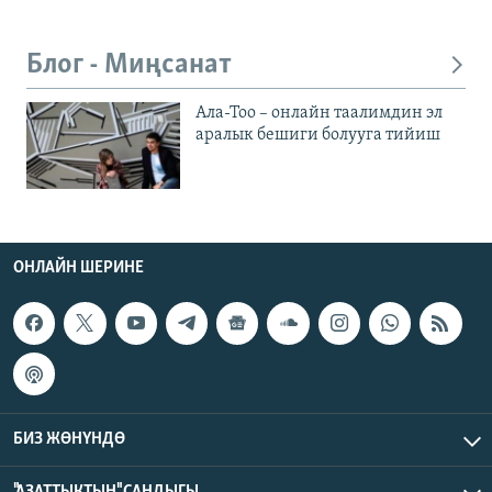
Блог - Миңсанат
Ала-Тоо – онлайн таалимдин эл
аралык бешиги болууга тийиш
ОНЛАЙН ШЕРИНЕ
БИЗ ЖӨНҮНДӨ
"АЗАТТЫКТЫН" САНДЫГЫ