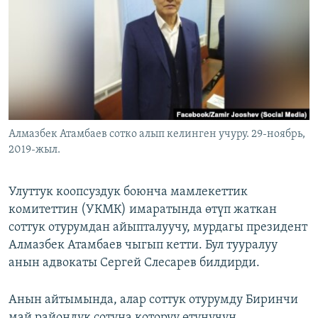
ОНЛАЙН ШЕРИНЕ
ЭЖЕ-СИҢДИЛЕР
АЗАТТЫК+
ЫҢГАЙСЫЗ СУРООЛОР
ЭЕ/АРнун бардык сайттары
Алмазбек Атамбаев сотко алып келинген учуру. 29-ноябрь,
2019-жыл.
Улуттук коопсуздук боюнча мамлекеттик
комитеттин (УКМК) имаратында өтүп жаткан
соттук отурумдан айыпталуучу, мурдагы президент
Алмазбек Атамбаев чыгып кетти. Бул тууралуу
анын адвокаты Сергей Слесарев билдирди.
Анын айтымында, алар соттук отурумду Биринчи
май райондук сотуна которуу өтүнүчүн