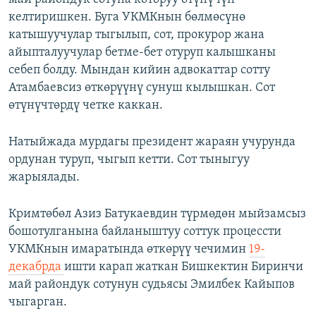
келтиришкен. Буга УКМКнын бөлмөсүнө
катышуучулар тыгылып, сот, прокурор жана
айыпталуучулар бетме-бет отуруп калышканы
себеп болду. Мындан кийин адвокаттар сотту
Атамбаевсиз өткөрүүнү сунуш кылышкан. Сот
өтүнүчтөрдү четке каккан.
Натыйжада мурдагы президент жараян учурунда
ордунан туруп, чыгып кетти. Сот тыныгуу
жарыялады.
Кримтөбөл Азиз Батукаевдин түрмөдөн мыйзамсыз
бошотулганына байланыштуу соттук процессти
УКМКнын имаратында өткөрүү чечимин
19-
декабрда
ишти карап жаткан Бишкектин Биринчи
май райондук сотунун судьясы Эмилбек Кайыпов
чыгарган.