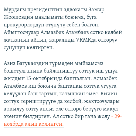
Мурдагы президенттин адвокаты Замир
Жоошевдин маалыматы боюнча, буга
прокурорлордун өтүнүчү себеп болгон.
Айыптоочулар Алмазбек Атамбаев сотко келбей
жатканын айтып, жараянды УКМКда өткөрүү
сунушун келтирген.
Азиз Батукаевдин түрмөдөн мыйзамсыз
бошотулганына байланыштуу соттук иш ушул
жылдын 15-октябрында башталган. Алмазбек
Атамбаев иш боюнча баштапкы соттук угууга
келүүдөн баш тартып, катышкан эмес. Кийин
соттук териштирүүгө да келбей, жактоочулары
аркылуу сотту ансыз эле өткөрө берүүгө макул
экенин билдирген. Ал сотко бир гана жолу
- 29-
ноябрда алып келинген.