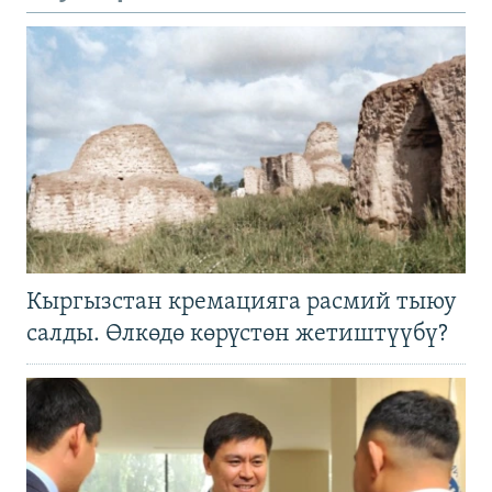
Кыргызстан кремацияга расмий тыюу
салды. Өлкөдө көрүстөн жетиштүүбү?