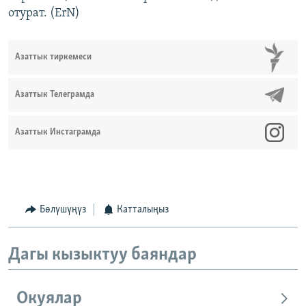
отурат. (ErN)
Азаттык тиркемеси
Азаттык Телеграмда
Азаттык Инстаграмда
Бөлүшүңүз
Катталыңыз
Дагы кызыктуу баяндар
Окуялар