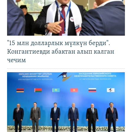
"15 млн долларлык мүлкүн берди".
Конгантиевди абактан алып калган
чечим