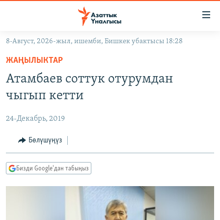
Линктер
Мазмунга
өтүңүз
8-Август, 2026-жыл, ишемби, Бишкек убактысы 18:28
Навигацияга
ЖАҢЫЛЫКТАР
өтүңүз
ЖАҢЫЛЫКТАР
КЫРГЫЗСТАН
Издөөгө
Атамбаев соттук отурумдан
салыңыз
ДҮЙНӨ
КЫРГЫЗСТАН
чыгып кетти
УКРАИНА
САЯСАТ
ДҮЙНӨ
24-Декабрь, 2019
АТАЙЫН ИЛИКТӨӨ
ЭКОНОМИКА
БОРБОР АЗИЯ
ТВ ПРОГРАММАЛАР
Бөлүшүңүз
МАДАНИЯТ
ПОДКАСТ
БҮГҮН АЗАТТЫКТА
Бизди Google'дан табыңыз
ӨЗГӨЧӨ ПИКИР
ЭКСПЕРТТЕР ТАЛДАЙТ
БИЗ ЖАНА ДҮЙНӨ
Русский
ДАНИСТЕ