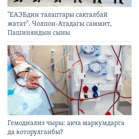
"ЕАЭБдин талаптары сакталбай
жатат". Чолпон-Атадагы саммит,
Пашиняндын сыны
Гемодиализ чыры: акча маркумдарга
да которулганбы?