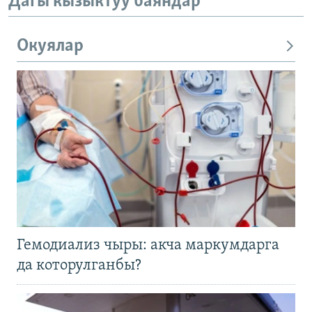
Дагы кызыктуу баяндар
Окуялар
Гемодиализ чыры: акча маркумдарга
да которулганбы?