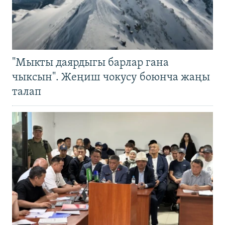
"Мыкты даярдыгы барлар гана
чыксын". Жеңиш чокусу боюнча жаңы
талап