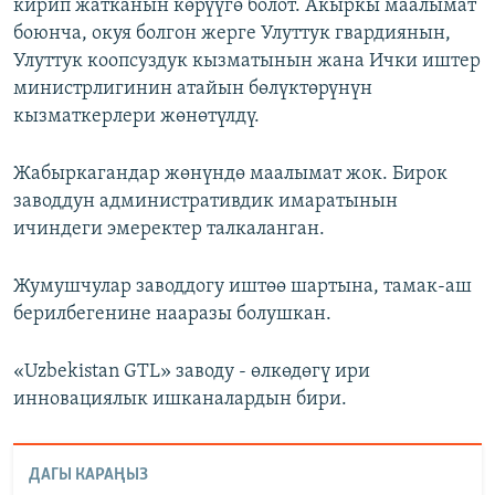
кирип жатканын көрүүгө болот. Акыркы маалымат
боюнча, окуя болгон жерге Улуттук гвардиянын,
Улуттук коопсуздук кызматынын жана Ички иштер
министрлигинин атайын бөлүктөрүнүн
кызматкерлери жөнөтүлдү.
Жабыркагандар жөнүндө маалымат жок. Бирок
заводдун административдик имаратынын
ичиндеги эмеректер талкаланган.
Жумушчулар заводдогу иштөө шартына, тамак-аш
берилбегенине нааразы болушкан.
«Uzbekistan GTL» заводу - өлкөдөгү ири
инновациялык ишканалардын бири.
ДАГЫ КАРАҢЫЗ