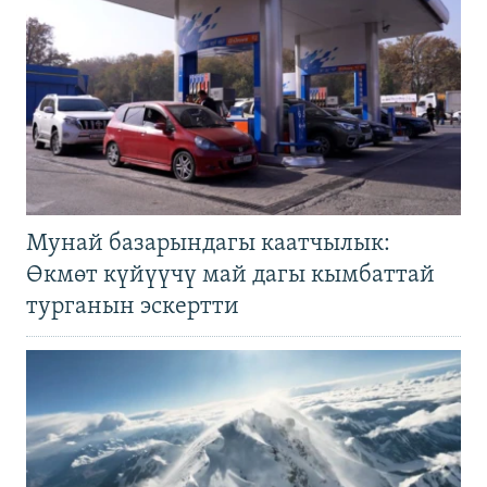
Мунай базарындагы каатчылык:
Өкмөт күйүүчү май дагы кымбаттай
турганын эскертти