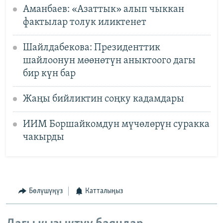
Аманбаев: «Азаттык» алып чыккан
фактылар толук иликтенет
Шайлдабекова: Президенттик
шайлоонун мөөнөтүн аныктоого дагы
бир күн бар
Жаңы бийликтин соңку кадамдары
ИИМ Боршайкомдун мүчөлөрүн суракка
чакырды
Бөлүшүңүз
Катталыңыз