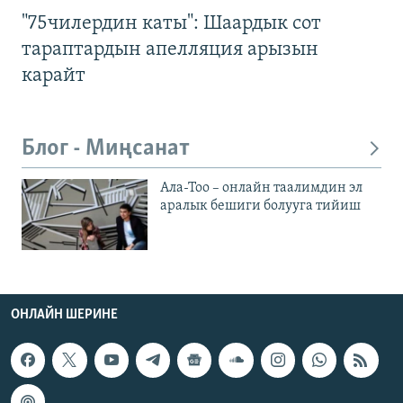
"75чилердин каты": Шаардык сот
тараптардын апелляция арызын
карайт
Блог - Миңсанат
Ала-Тоо – онлайн таалимдин эл
аралык бешиги болууга тийиш
ОНЛАЙН ШЕРИНЕ