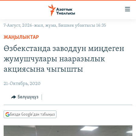
Линктер
Мазмунга
өтүңүз
7-Август, 2026-жыл, жума, Бишкек убактысы 16:35
Навигацияга
ЖАҢЫЛЫКТАР
өтүңүз
ЖАҢЫЛЫКТАР
КЫРГЫЗСТАН
Издөөгө
Өзбекстанда заводдун миңдеген
салыңыз
ДҮЙНӨ
КЫРГЫЗСТАН
жумушчулары нааразылык
УКРАИНА
САЯСАТ
ДҮЙНӨ
акциясына чыгышты
АТАЙЫН ИЛИКТӨӨ
ЭКОНОМИКА
БОРБОР АЗИЯ
21-Октябрь, 2020
ТВ ПРОГРАММАЛАР
МАДАНИЯТ
Бөлүшүңүз
ПОДКАСТ
БҮГҮН АЗАТТЫКТА
ӨЗГӨЧӨ ПИКИР
ЭКСПЕРТТЕР ТАЛДАЙТ
Бизди Google'дан табыңыз
БИЗ ЖАНА ДҮЙНӨ
Русский
ДАНИСТЕ