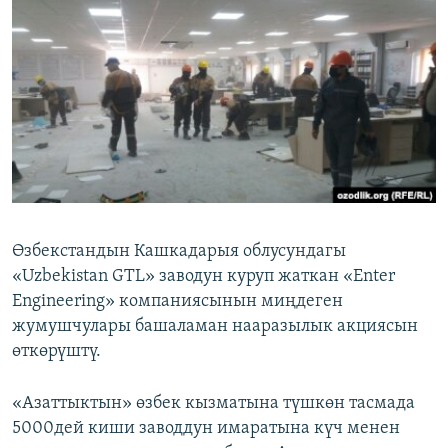
ОНЛАЙН ШЕРИНЕ
ЭЖЕ-СИҢДИЛЕР
АЗАТТЫК+
ЫҢГАЙСЫЗ СУРООЛОР
ЭЕ/АРнун бардык сайттары
Өзбекстандын Кашкадарыя облусундагы
«Uzbekistan GTL» заводун куруп жаткан «Enter
Engineering» компаниясынын миңдеген
жумушчулары башаламан нааразылык акциясын
өткөрүштү.
«Азаттыктын» өзбек кызматына түшкөн тасмада
5000дей киши заводдун имаратына күч менен