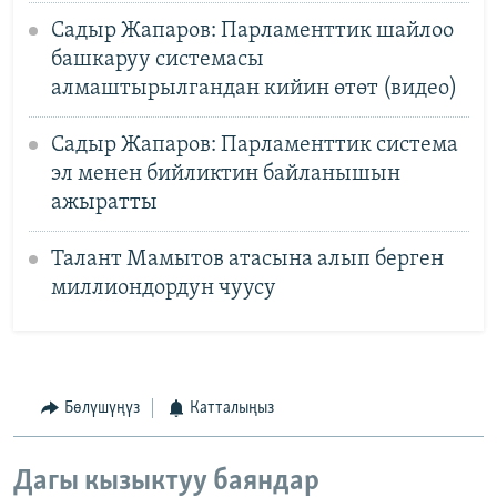
Садыр Жапаров: Парламенттик шайлоо
башкаруу системасы
алмаштырылгандан кийин өтөт (видео)
Садыр Жапаров: Парламенттик система
эл менен бийликтин байланышын
ажыратты
Талант Мамытов атасына алып берген
миллиондордун чуусу
Бөлүшүңүз
Катталыңыз
Дагы кызыктуу баяндар