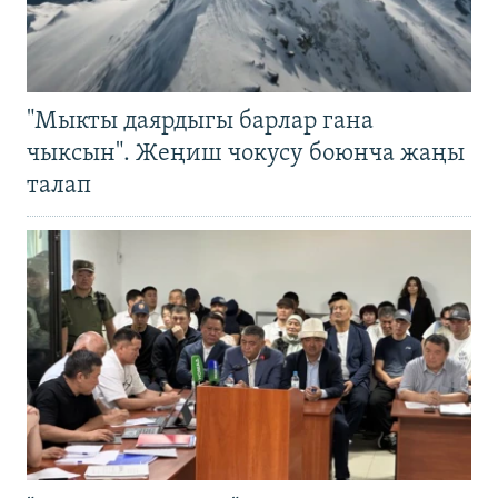
"Мыкты даярдыгы барлар гана
чыксын". Жеңиш чокусу боюнча жаңы
талап