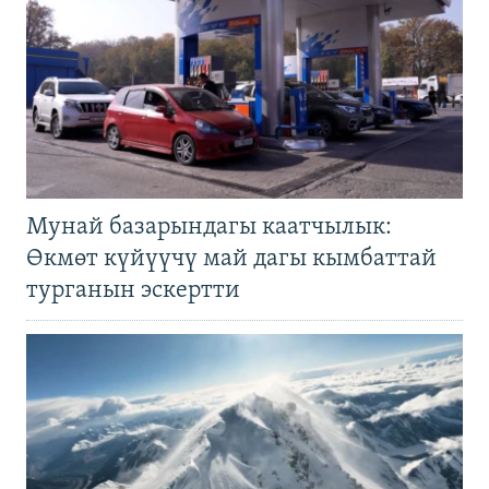
Мунай базарындагы каатчылык:
Өкмөт күйүүчү май дагы кымбаттай
турганын эскертти