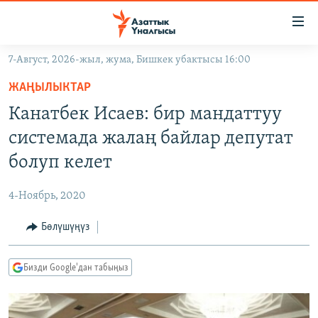
Линктер
Мазмунга
өтүңүз
7-Август, 2026-жыл, жума, Бишкек убактысы 16:00
Навигацияга
ЖАҢЫЛЫКТАР
өтүңүз
ЖАҢЫЛЫКТАР
КЫРГЫЗСТАН
Издөөгө
Канатбек Исаев: бир мандаттуу
салыңыз
ДҮЙНӨ
КЫРГЫЗСТАН
системада жалаң байлар депутат
УКРАИНА
САЯСАТ
ДҮЙНӨ
болуп келет
АТАЙЫН ИЛИКТӨӨ
ЭКОНОМИКА
БОРБОР АЗИЯ
4-Ноябрь, 2020
ТВ ПРОГРАММАЛАР
МАДАНИЯТ
Бөлүшүңүз
ПОДКАСТ
БҮГҮН АЗАТТЫКТА
ӨЗГӨЧӨ ПИКИР
ЭКСПЕРТТЕР ТАЛДАЙТ
Бизди Google'дан табыңыз
БИЗ ЖАНА ДҮЙНӨ
Русский
ДАНИСТЕ