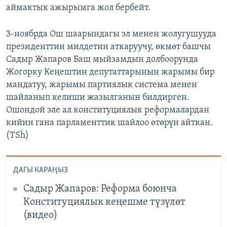
аймактык ажырымга жол бербейт.
3-ноябрда Ош шаарындагы эл менен жолугушууда
президенттин милдетин аткаруучу, өкмөт башчы
Садыр Жапаров Баш мыйзамдын долбоорунда
Жогорку Кеңештин депутаттарынын жарымы бир
мандатуу, жарымы партиялык система менен
шайланып келиши жазылганын билдирген.
Ошондой эле ал конституциялык реформалардан
кийин гана парламенттик шайлоо өтөрүн айткан.
(TSh)
ДАГЫ КАРАҢЫЗ
Садыр Жапаров: Реформа боюнча
Конституциялык кеңешме түзүлөт
(видео)