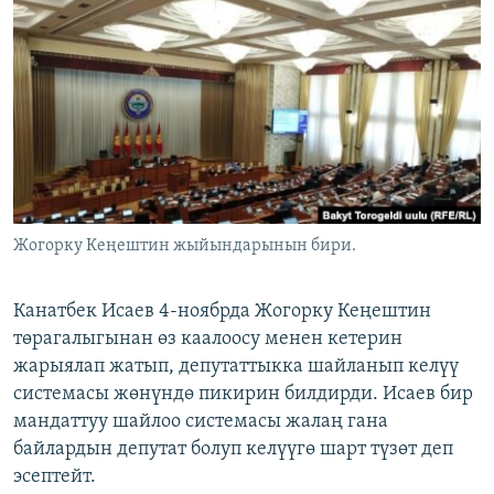
ОНЛАЙН ШЕРИНЕ
ЭЖЕ-СИҢДИЛЕР
АЗАТТЫК+
ЫҢГАЙСЫЗ СУРООЛОР
ЭЕ/АРнун бардык сайттары
Жогорку Кеңештин жыйындарынын бири.
Канатбек Исаев 4-ноябрда Жогорку Кеңештин
төрагалыгынан өз каалоосу менен кетерин
жарыялап жатып, депутаттыкка шайланып келүү
системасы жөнүндө пикирин билдирди. Исаев бир
мандаттуу шайлоо системасы жалаң гана
байлардын депутат болуп келүүгө шарт түзөт деп
эсептейт.