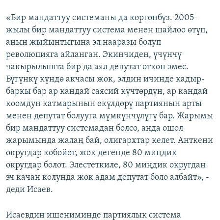
«Бир мандаттуу системаны да көргөнбүз. 2005-
жылы бир мандаттуу система менен шайлоо өтүп,
анын жыйынтыгына эл нааразы болуп
революцияга айланган. Экинчиден, үчүнчү
чакырылышта бир да аял депутат өткөн эмес.
Бүгүнкү күндө акчасы жок, элдин ичинде кадыр-
баркы бар ар кандай саясий күчтөрдүн, ар кандай
коомдун катмарынын өкүлдөрү партиянын арты
менен депутат болууга мүмкүнчүлүгү бар. Жарымы
бир мандаттуу системадан болсо, анда ошол
жарымында жалаң бай, олигархтар келет. Анткени
округдар көбөйөт, жок дегенде 80 миңдик
округдар болот. Элестеткиле, 80 миңдик округдан
эч качан колунда жок адам депутат боло албайт», -
деди Исаев.
Исаевдин ишениминде партиялык система