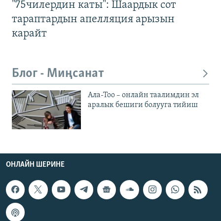
"75чилердин каты": Шаардык сот
тараптардын апелляция арызын
карайт
Блог - Миңсанат
Ала-Тоо – онлайн таалимдин эл
аралык бешиги болууга тийиш
ОНЛАЙН ШЕРИНЕ