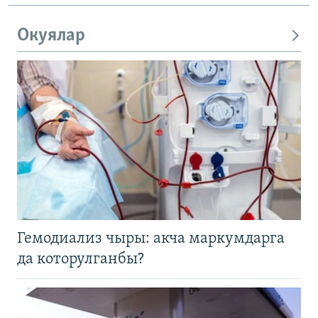
Окуялар
Гемодиализ чыры: акча маркумдарга
да которулганбы?