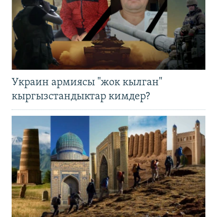
Украин армиясы "жок кылган"
кыргызстандыктар кимдер?