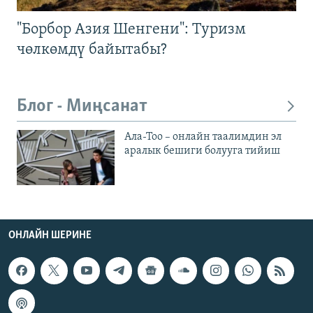
"Борбор Азия Шенгени": Туризм
чөлкөмдү байытабы?
Блог - Миңсанат
Ала-Тоо – онлайн таалимдин эл
аралык бешиги болууга тийиш
ОНЛАЙН ШЕРИНЕ