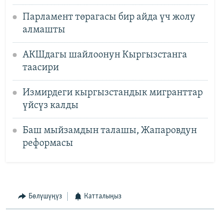
Парламент төрагасы бир айда үч жолу
алмашты
АКШдагы шайлоонун Кыргызстанга
таасири
Измирдеги кыргызстандык мигранттар
үйсүз калды
Баш мыйзамдын талашы, Жапаровдун
реформасы
Бөлүшүңүз
Катталыңыз