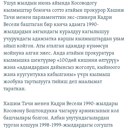
Ушул жылдын июнь айында Косоводогу
кылмыштар боюнча сотто атайын прокурор Хашим
Тачи менен парламенттин экс-спикери Кадри
Весели баштаган бир канча адамга 1990-
жылдардын аягындагы куралдуу кагылышуу
учурундагы адамзатка каршы кылмыштардан улам
айып койгон. Аты аталган адамдар күнөөсүн
мойнуна алган эмес. Анда атайын прокуратура
кылмышка шектүүлөр «100дөй кишини өлтүрүү»
жана «адамдардын дайынсыз жоголуп, кыйноого
жана куугунтукка кабылганы» үчүн кылмыш
жообуна тартылууга тийиш деп маалымат
тараткан.
Хашим Тачи менен Кадри Весели 1990-жылдары
Косовону Боштондукка чыгаруу армиясынын кол
башчылары болгон. Албан улутундагылардан
турган кошуун 1998-1999-жылдардагы согушта