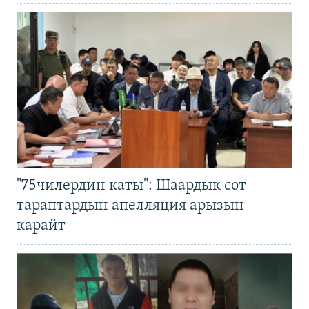
"75чилердин каты": Шаардык сот
тараптардын апелляция арызын
карайт