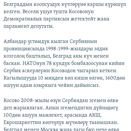
Белграддын коопсуздук күчтөрүнө каршы күрөшүп
келген. Весели ушул тушта Косовонун
Демократиялык партиясын жетектейт жана
парламент депутаты.
Албандар үстөмдүк кылган Сербиянын
провинциясында 1998-1999-жылдары элдик
козголоң башталып, Белград аны күч менен
баскан. НАТОнун 78 күндүк бомбалоосунан кийин
Сербия аскерлерин Косоводон чыгарып кеткен.
Кагылышууда 10 миңден көп киши өлгөн, 1600дөн
ашуун адам азыркыга чейин дайынсыз.
Косово 2008-жылы өзүн Сербиядан эгемен өлкө
деп жарыялаган. Анын эгемендигин дүйнөдөгү
100дөн ашуун мамлекет, арасында АКШ,
Еврошаркеттин көпчүлүк мүчөлөрү таанышкан.
Белград менен Москва жана дагы бир нече өлкө