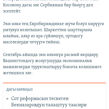
Косовону дагы эле Сербиянын бир бөлүгү деп
эсептейт.
Эки өлкө тең Евробиримдикке мүчө болуп кирүүгө
умтулуп келатышат. Шаркеттин шарттарына
ылайык, алар өз ара сүйлөшүп, ортодогу
маселелерди чечүүгө тийиш.
Сентябрь айында эки өлкөнүн расмий өкүлдөрү
Вашингтондогу жолугушууда экономикалык
мамилелерди турукташтыруу боюнча келишимге
жетишкен эле.
ДАГЫ КАРАҢЫЗ
Cот реформасын тескеген
Бекназаровдун талаштуу таасири