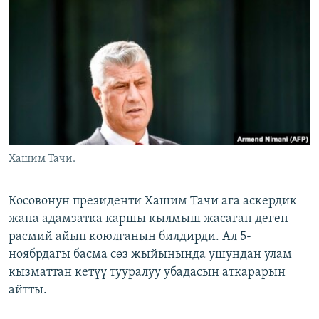
ОНЛАЙН ШЕРИНЕ
ЭЖЕ-СИҢДИЛЕР
АЗАТТЫК+
ЫҢГАЙСЫЗ СУРООЛОР
ЭЕ/АРнун бардык сайттары
Хашим Тачи.
Косовонун президенти Хашим Тачи ага аскердик
жана адамзатка каршы кылмыш жасаган деген
расмий айып коюлганын билдирди. Ал 5-
ноябрдагы басма сөз жыйынында ушундан улам
кызматтан кетүү тууралуу убадасын аткарарын
айтты.