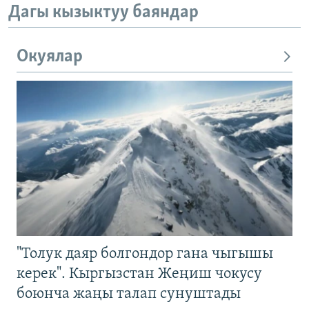
Дагы кызыктуу баяндар
Окуялар
"Толук даяр болгондор гана чыгышы
керек". Кыргызстан Жеңиш чокусу
боюнча жаңы талап сунуштады