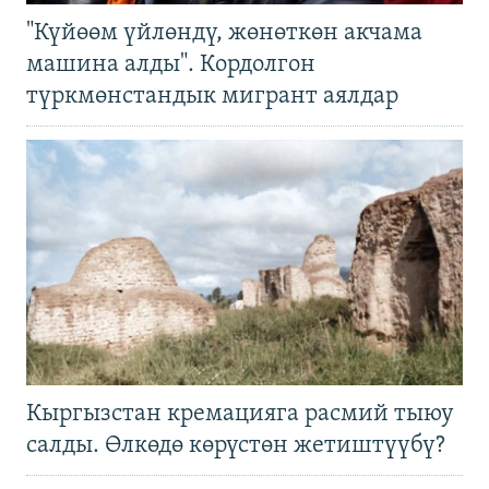
"Күйөөм үйлөндү, жөнөткөн акчама
машина алды". Кордолгон
түркмөнстандык мигрант аялдар
Кыргызстан кремацияга расмий тыюу
салды. Өлкөдө көрүстөн жетиштүүбү?