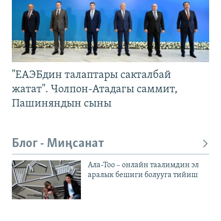
"ЕАЭБдин талаптары сакталбай
жатат". Чолпон-Атадагы саммит,
Пашиняндын сыны
Блог - Миңсанат
Ала-Тоо – онлайн таалимдин эл
аралык бешиги болууга тийиш