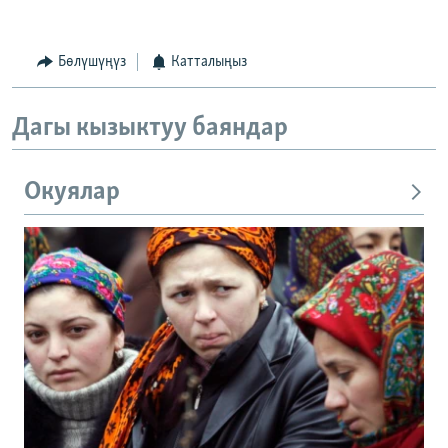
Бөлүшүңүз
Катталыңыз
Дагы кызыктуу баяндар
Окуялар