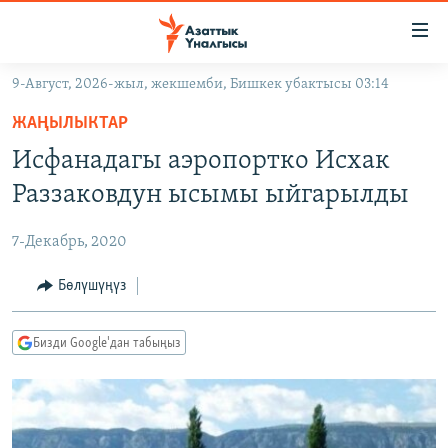
Линктер
Мазмунга
өтүңүз
9-Август, 2026-жыл, жекшемби, Бишкек убактысы 03:14
Навигацияга
ЖАҢЫЛЫКТАР
өтүңүз
ЖАҢЫЛЫКТАР
КЫРГЫЗСТАН
Издөөгө
Исфанадагы аэропортко Исхак
салыңыз
ДҮЙНӨ
КЫРГЫЗСТАН
Раззаковдун ысымы ыйгарылды
УКРАИНА
САЯСАТ
ДҮЙНӨ
7-Декабрь, 2020
АТАЙЫН ИЛИКТӨӨ
ЭКОНОМИКА
БОРБОР АЗИЯ
ТВ ПРОГРАММАЛАР
Бөлүшүңүз
МАДАНИЯТ
ПОДКАСТ
БҮГҮН АЗАТТЫКТА
Бизди Google'дан табыңыз
ӨЗГӨЧӨ ПИКИР
ЭКСПЕРТТЕР ТАЛДАЙТ
БИЗ ЖАНА ДҮЙНӨ
Русский
ДАНИСТЕ