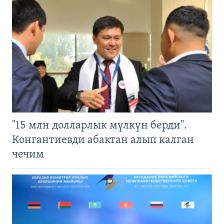
"15 млн долларлык мүлкүн берди".
Конгантиевди абактан алып калган
чечим