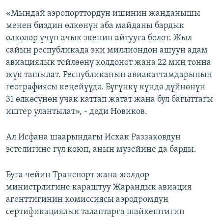
«Мындай аэропорттордун ишинин жанданышы
менен биздин өлкөнүн аба майданы бардык
өлкөлөр үчүн ачык экенин айтууга болот. Жыл
сайын республикада эки миллиондон ашуун адам
авиациялык тейлөөнү колдонот жана 22 миң тонна
жүк ташылат. Республиканын авиакаттамдарынын
географиясы кеңейүүдө. Бүгүнкү күндө дүйнөнүн
31 өлкөсүнөн учак каттап жатат жана бул багыттагы
иштер улантылат», - деди Новиков.
Ал Исфана шаарындагы Исхак Раззаковдун
эстелигине гүл коюп, анын музейине да барды.
Буга чейин Транспорт жана жолдор
министрлигине караштуу Жарандык авиация
агенттигинин комиссиясы аэродромдун
сертификациялык талаптарга шайкештигин