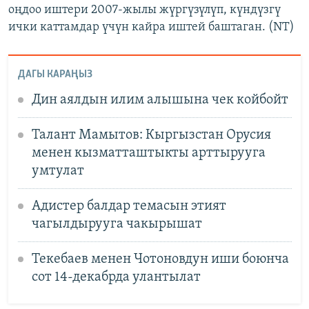
оңдоо иштери 2007-жылы жүргүзүлүп, күндүзгү
ички каттамдар үчүн кайра иштей баштаган. (NT)
ДАГЫ КАРАҢЫЗ
Дин аялдын илим алышына чек койбойт
Талант Мамытов: Кыргызстан Орусия
менен кызматташтыкты арттырууга
умтулат
Адистер балдар темасын этият
чагылдырууга чакырышат
Текебаев менен Чотоновдун иши боюнча
сот 14-декабрда улантылат