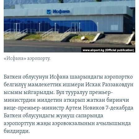
ОНЛАЙН ШЕРИНЕ
ЭЖЕ-СИҢДИЛЕР
АЗАТТЫК+
ЫҢГАЙСЫЗ СУРООЛОР
ЭЕ/АРнун бардык сайттары
«Исфана» аэропорту.
Баткен облусунун Исфана шаарындагы аэропортко
белгилүү мамлекеттик ишмери Исхак Раззаковдун
ысымы ыйгарылды. Бул тууралуу премьер-
министрдин милдетин аткарып жаткан биринчи
вице-премьер-министр Артем Новиков 7-декабрда
Баткен облусундагы жумуш сапарында
аэропорттун жаңы аэровокзалынын ачылышында
билдирди.