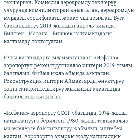
текшерген. Комиссия аэродромду текшерүү
учурунда кемчиликтерди аныктаган, аэродромдун
мурдагы сертификаты жокко чыгарылган. Буга
байланыштуу 2019-жылдын апрель айында
Бишкек - Исфана - Бишкек каттамындагы
каттамдар токтотулган.
Ички каттамдарга ылайыкташкан «Исфана»
аэропортун реконструкциялоо иштери 2019-жылы
башталып, быйыл июль айында аяктаган.
Реконструкция иштери Аймактарды өнүктүрүү
жана санариптештирүү жылынын алкагында
башталганы айтылган.
«Исфана» аэропорту СССР убагында, 1974-жылы
пайдаланууга берилген. 1980-жылы техникалык
маселелерге байланыштуу жабылып, иштебей
калган. Аэропортто акыркы жолу капиталдык