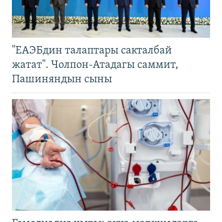
"ЕАЭБдин талаптары сакталбай
жатат". Чолпон-Атадагы саммит,
Пашиняндын сыны