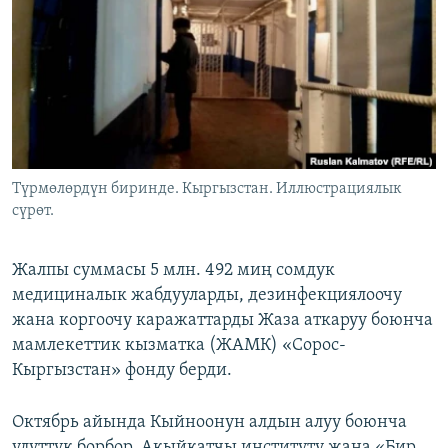
ОНЛАЙН ШЕРИНЕ
ЭЖЕ-СИҢДИЛЕР
АЗАТТЫК+
ЫҢГАЙСЫЗ СУРООЛОР
ЭЕ/АРнун бардык сайттары
Түрмөлөрдүн биринде. Кыргызстан. Иллюстрациялык
сүрөт.
Жалпы суммасы 5 млн. 492 миң сомдук
медициналык жабдууларды, дезинфекциялоочу
жана коргоочу каражаттарды Жаза аткаруу боюнча
мамлекеттик кызматка (ЖАМК) «Сорос-
Кыргызстан» фонду берди.
Октябрь айында Кыйноонун алдын алуу боюнча
улуттук борбор, Акыйкатчы институту жана «Бир