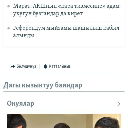
Марат: АКШнын «кара тизмесине» адам
укугун бузгандар да кирет
Референдум мыйзамы шашылыш кабыл
алынды
Бөлүшүңүз
Катталыңыз
Дагы кызыктуу баяндар
Окуялар