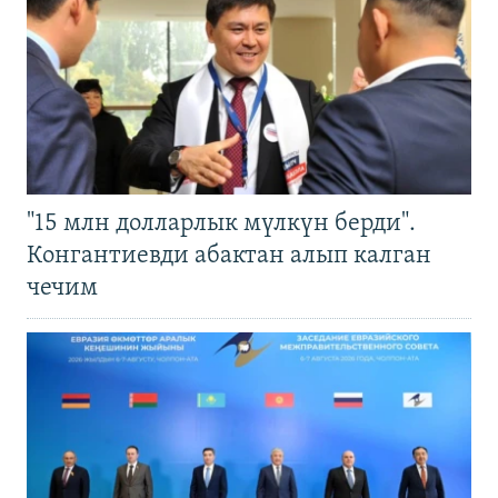
"15 млн долларлык мүлкүн берди".
Конгантиевди абактан алып калган
чечим