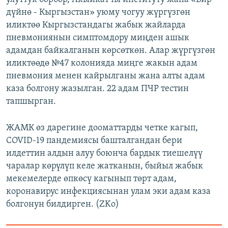
дүйнө - Кыргызстан» уюму чогуу жүргүзгөн
иликтөө Кыргызстандагы жабык жайларда
пневмониянын симптомдору миңден ашык
адамдан байкалганын көрсөткөн. Алар жүргүзгөн
иликтөөдө №47 колонияда миңге жакын адам
пневмония менен кайрылганы жана алты адам
каза болгону жазылган. 22 адам ПЧР тестин
тапшырган.
ЖАМК өз дарегине дооматтарды четке кагып,
COVID-19 пандемиясы башталгандан бери
илдеттин алдын алуу боюнча бардык тиешелүү
чаралар көрүлүп келе жатканын, быйыл жабык
мекемелерде өпкөсү кагынып төрт адам,
коронавирус инфекциясынан улам эки адам каза
болгонун билдирген. (ZKo)