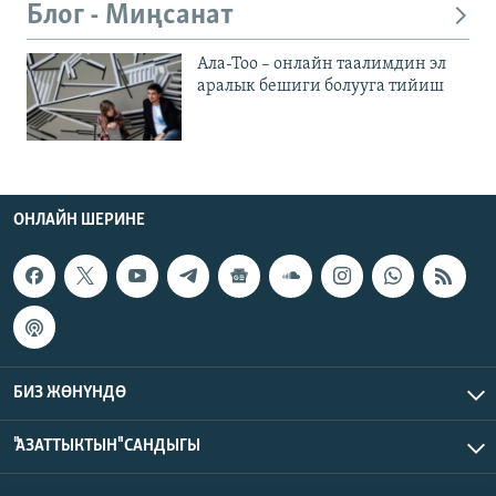
Блог - Миңсанат
Ала-Тоо – онлайн таалимдин эл
аралык бешиги болууга тийиш
ОНЛАЙН ШЕРИНЕ
БИЗ ЖӨНҮНДӨ
"АЗАТТЫКТЫН" САНДЫГЫ