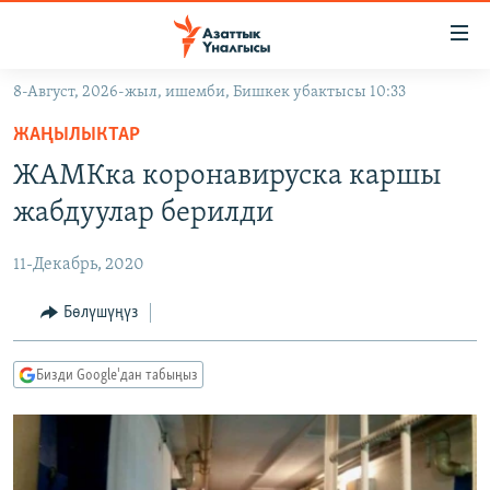
Линктер
Мазмунга
өтүңүз
8-Август, 2026-жыл, ишемби, Бишкек убактысы 10:33
Навигацияга
ЖАҢЫЛЫКТАР
өтүңүз
ЖАҢЫЛЫКТАР
КЫРГЫЗСТАН
Издөөгө
ЖАМКка коронавируска каршы
салыңыз
ДҮЙНӨ
КЫРГЫЗСТАН
жабдуулар берилди
УКРАИНА
САЯСАТ
ДҮЙНӨ
11-Декабрь, 2020
АТАЙЫН ИЛИКТӨӨ
ЭКОНОМИКА
БОРБОР АЗИЯ
ТВ ПРОГРАММАЛАР
Бөлүшүңүз
МАДАНИЯТ
ПОДКАСТ
БҮГҮН АЗАТТЫКТА
Бизди Google'дан табыңыз
ӨЗГӨЧӨ ПИКИР
ЭКСПЕРТТЕР ТАЛДАЙТ
БИЗ ЖАНА ДҮЙНӨ
Русский
ДАНИСТЕ