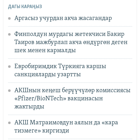
ДАГЫ КАРАҢЫЗ
Аргасыз учурдан акча жасагандар
Финполдун мурдагы жетекчиси Бакир
Таиров мажбурлап акча өндүргөн деген
шек менен кармалды
Евробиримдик Түркияга каршы
санкцияларды узартты
АКШнын кеңеш берүүчүлөр комиссиясы
«Pfizer/BioNTech» вакцинасын
жактырды
АКШ Матраимовдун аялын да «кара
тизмеге» киргизди