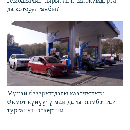
Гемодиализ чыры: акча маркумдарга
да которулганбы?
Мунай базарындагы каатчылык:
Өкмөт күйүүчү май дагы кымбаттай
турганын эскертти