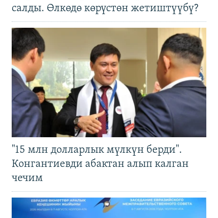
салды. Өлкөдө көрүстөн жетиштүүбү?
"15 млн долларлык мүлкүн берди".
Конгантиевди абактан алып калган
чечим