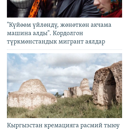
"Күйөөм үйлөндү, жөнөткөн акчама
машина алды". Кордолгон
түркмөнстандык мигрант аялдар
Кыргызстан кремацияга расмий тыюу