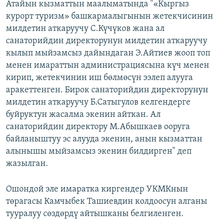
Атайын кызматтын маалыматында "«Кыргыз
курорт туризм» башкармалыгынын жетекчисинин
милдетин аткаруучу С.Күчүков жана ал
санаторийдин директорунун милдетин аткаруучу
кылып мыйзамсыз дайындаган Э.Айтиев жооп топ
менен имараттын администрациясына күч менен
кирип, жетекчинин иш бөлмөсүн ээлеп алууга
аракеттенген. Бирок санаторийдин директорунун
милдетин аткаруучу Б.Сатыгулов келгендерге
буйруктун жасалма экенин айткан. Ал
санаторийдин директору М.Абышкаев ооруга
байланыштуу эс алууда экенин, анын кызматтан
алынышы мыйзамсыз экенин билдирген" деп
жазылган.
Ошондой эле имаратка киргендер УКМКнын
төрагасы Камчыбек Ташиевдин колдоосун алганы
тууралуу сөздөрдү айтышканы белгиленген.