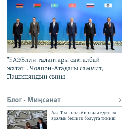
"ЕАЭБдин талаптары сакталбай
жатат". Чолпон-Атадагы саммит,
Пашиняндын сыны
Блог - Миңсанат
Ала-Тоо – онлайн таалимдин эл
аралык бешиги болууга тийиш