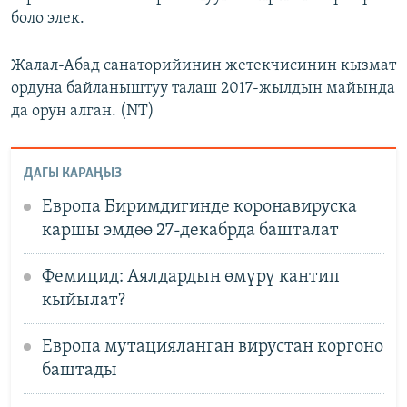
боло элек.
Жалал-Абад санаторийинин жетекчисинин кызмат
ордуна байланыштуу талаш 2017-жылдын майында
да орун алган. (NT)
ДАГЫ КАРАҢЫЗ
Европа Биримдигинде коронавируска
каршы эмдөө 27-декабрда башталат
Фемицид: Аялдардын өмүрү кантип
кыйылат?
Европа мутацияланган вирустан коргоно
баштады