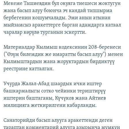
Мекеме Ташиевдин бул окуяга тиешеси жоктугун
жана басып алуу боюнча эч кандай тапшырма
бербегенин кошумчалады. Эми анын атынан
мыйзамсыз аракеттерге барган адамдарга катаал
чаралар көрүлө турганын эскертти.
Материалдар Кылмыш кодексинин 208-беренеси
("Өзүм билемдик же имаратты басып алуу") менен
Кылмыштардын жана жоруктардын бирдиктүү
реестрине катталган.
Учурда Жалал-Абад шаардык ички иштер
башкармалыгы сотко чейинки териштирүү
иштерин баштаганы, Күчүков жана Айтиев
милицияга жеткирилгени кабарланды.
Санаторийди басып алууга аракеттенди деген
тараптан комментарий алууга азырынча мүмкүн