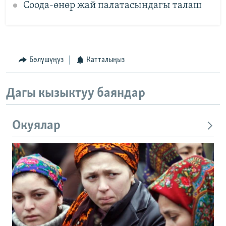
Соода-өнөр жай палатасындагы талаш
Бөлүшүңүз
Катталыңыз
Дагы кызыктуу баяндар
Окуялар