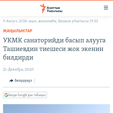
Линктер
Мазмунга
өтүңүз
9-Август, 2026-жыл, жекшемби, Бишкек убактысы 19:22
Навигацияга
ЖАҢЫЛЫКТАР
өтүңүз
ЖАҢЫЛЫКТАР
КЫРГЫЗСТАН
Издөөгө
УКМК санаторийди басып алууга
салыңыз
ДҮЙНӨ
КЫРГЫЗСТАН
Ташиевдин тиешеси жок экенин
УКРАИНА
САЯСАТ
ДҮЙНӨ
билдирди
АТАЙЫН ИЛИКТӨӨ
ЭКОНОМИКА
БОРБОР АЗИЯ
21-Декабрь, 2020
ТВ ПРОГРАММАЛАР
МАДАНИЯТ
Бөлүшүңүз
ПОДКАСТ
БҮГҮН АЗАТТЫКТА
ӨЗГӨЧӨ ПИКИР
ЭКСПЕРТТЕР ТАЛДАЙТ
Бизди Google'дан табыңыз
БИЗ ЖАНА ДҮЙНӨ
Русский
ДАНИСТЕ