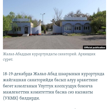
ОНЛАЙН ШЕРИНЕ
ЭЖЕ-СИҢДИЛЕР
АЗАТТЫК+
ЫҢГАЙСЫЗ СУРООЛОР
ЭЕ/АРнун бардык сайттары
Жалал-Абаддын курортундагы санаторий. Архивдик
сүрөт.
18-19-декабрда Жалал-Абад шаарынын курортунда
жайгашкан санаторийди басып алуу аракетине
бөгөт коюлганын Улуттук коопсуздук боюнча
мамлекеттик комитеттин басма сөз кызматы
(УКМК) билдирди.