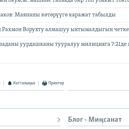
ын окуясы: машине талаада бир топ убакыт токт
ков: Маянаны көтөрүүгө каражат табылды
 Рахмон Ворухту алмашуу ыктымалдыгын четке
йзаданы уурдашканы тууралуу милицияга 7:21де
з
Катталыңыз
Принтер
Блог - Миңсанат