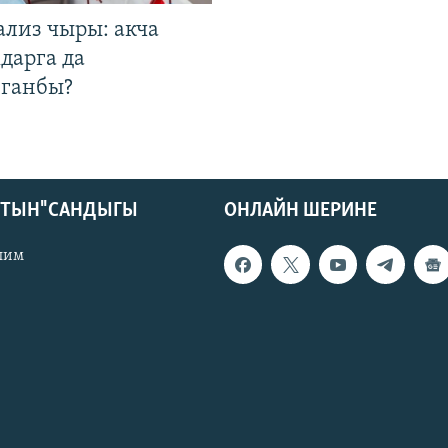
ализ чыры: акча
дарга да
лганбы?
КТЫН" САНДЫГЫ
ОНЛАЙН ШЕРИНЕ
лим