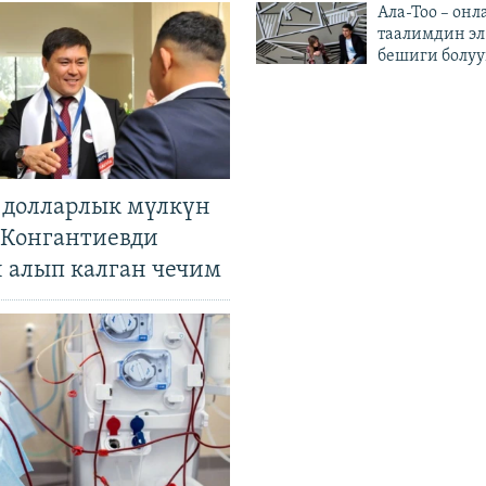
Ала-Тоо – онл
таалимдин эл
бешиги болуу
н долларлык мүлкүн
. Конгантиевди
н алып калган чечим