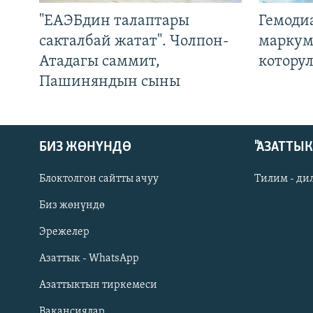
"ЕАЭБдин талаптары
Гемоди
сакталбай жатат". Чолпон-
маркум
Атадагы саммит,
котору
Пашиняндын сыны
БИЗ ЖӨНҮНДӨ
"АЗАТТЫ
Блоктолгон сайтты ачуу
Тилим - ди
Биз жөнүндө
Русский
Эрежелер
Азаттык - WhatsApp
ОНЛАЙН ШЕРИНЕ
Азаттыктын тиркемеси
Вакансиялар