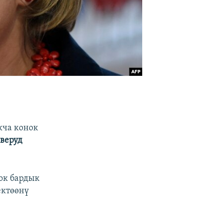
кча конок
еверуд
рок бардык
ектөөнү