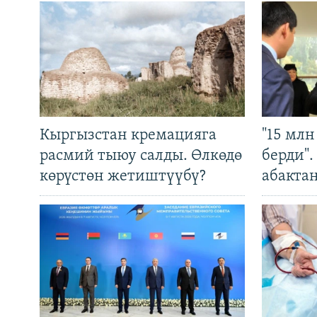
Кыргызстан кремацияга
"15 мл
расмий тыюу салды. Өлкөдө
берди"
көрүстөн жетиштүүбү?
абакта