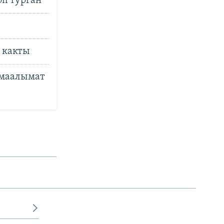
оп турган
 какты
 маалымат