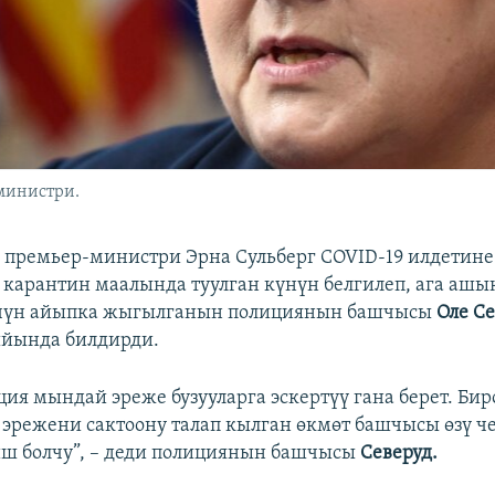
министри.
премьер-министри Эрна Сульберг COVID-19 илдетине
карантин маалында туулган күнүн белгилеп, ага ашы
чүн айыпка жыгылганын полициянын башчысы
Оле С
йында билдирди.
ция мындай эреже бузууларга эскертүү гана берет. Би
эрежени сактоону талап кылган өкмөт башчысы өзү ч
иш болчу”, – деди полициянын башчысы
Северуд.