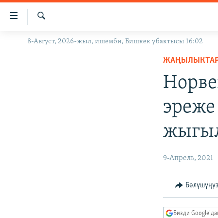
Линктер
Мазмунга
өтүңүз
Издөө
8-Август, 2026-жыл, ишемби, Бишкек убактысы 16:02
ЖАҢЫЛЫКТАР
Навигацияга
өтүңүз
ЖАҢЫЛЫКТА
КЫРГЫЗСТАН
Издөөгө
Норве
ДҮЙНӨ
КЫРГЫЗСТАН
салыңыз
УКРАИНА
САЯСАТ
ДҮЙНӨ
эреже
АТАЙЫН ИЛИКТӨӨ
ЭКОНОМИКА
БОРБОР АЗИЯ
жыгы
ТВ ПРОГРАММАЛАР
МАДАНИЯТ
ПОДКАСТ
БҮГҮН АЗАТТЫКТА
9-Апрель, 2021
ӨЗГӨЧӨ ПИКИР
ЭКСПЕРТТЕР ТАЛДАЙТ
БИЗ ЖАНА ДҮЙНӨ
Бөлүшүңү
ДАНИСТЕ
Бизди Google'д