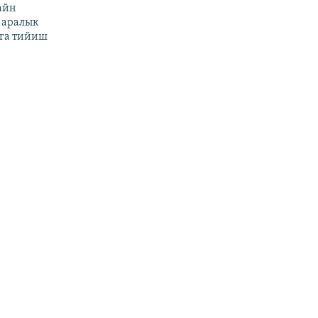
айн
 аралык
га тийиш