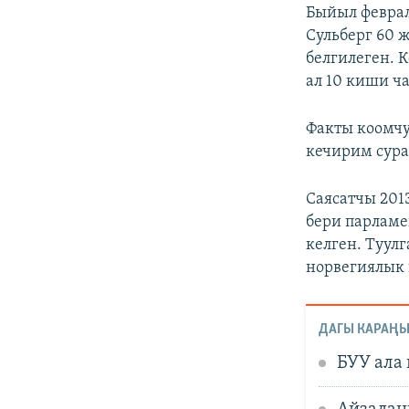
Быйыл февра
Сульберг 60 
белгилеген. 
ал 10 киши ч
Факты коомчу
кечирим сура
Саясатчы 201
бери парламе
келген. Туул
норвегиялык 
ДАГЫ КАРАҢЫ
БУУ ала