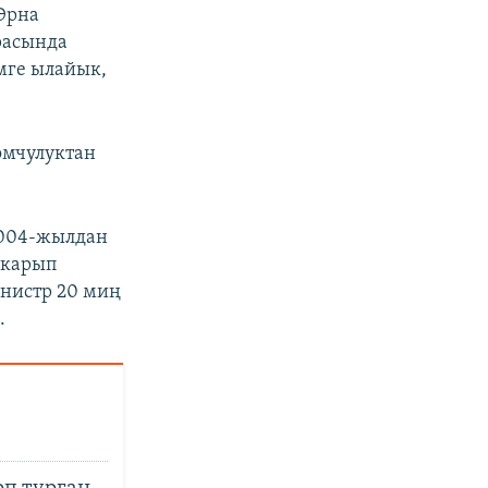
Эрна
расында
мге ылайык,
омчулуктан
2004-жылдан
шкарып
инистр 20 миң
.