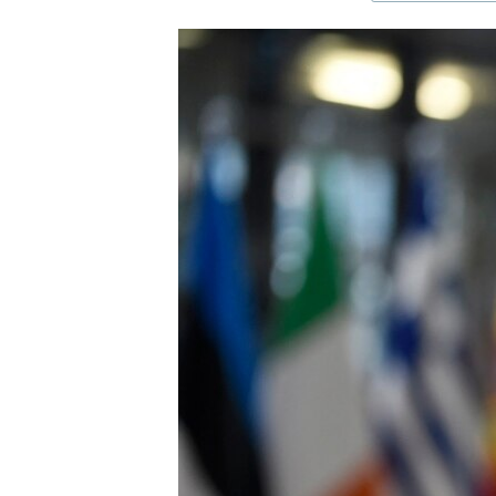
ЭЖЕ-СИҢДИЛЕР
АЗАТТЫК+
ЫҢГАЙСЫЗ СУРООЛОР