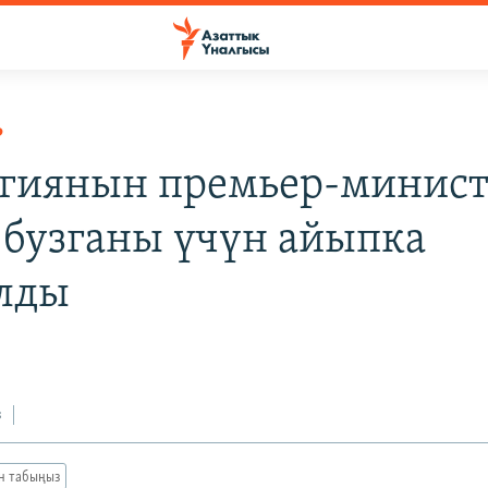
Р
гиянын премьер-минис
 бузганы үчүн айыпка
лды
з
ан табыңыз