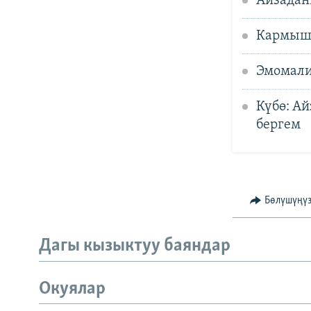
Айзадан
Кармыша
Эмомали
Күбө: А
бергем
Бөлүшүңү
Дагы кызыктуу баяндар
Окуялар