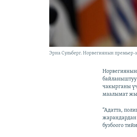
Эрна Сульберг. Норвегиянын премьер-
Норвегиянын 
байланыштуу 
чакырганы ү
маалымат жы
“Адатта, поли
жарандардан 
бузбоого тий