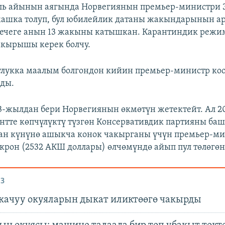
ль айынын аягында Норвегиянын премьер-министри 
жашка толуп, бул юбилейлик датаны жакындарынын а
Кечеге анын 13 жакыны катышкан. Карантиндик режи
акырышы керек болчу.
лукка маалым болгондон кийин премьер-министр ко
ды.
3-жылдан бери Норвегиянын өкмөтүн жетектейт. Ал 
нтте көпчүлүктү түзгөн Консервативдик партияны ба
ган күнүнө ашыкча конок чакырганы үчүн премьер-м
крон (2532 АКШ доллары) өлчөмүндө айып пул төлөгөн
З
 качуу окуяларын дыкат иликтөөгө чакырды